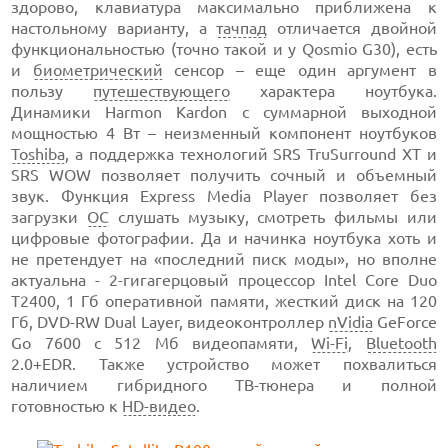
здорово, клавиатура максимально приближена к
настольному варианту, а
тачпад
отличается двойной
функциональностью (точно такой и у Qosmio G30), есть
и
биометрический
сенсор – еще один аргумент в
пользу
путешествующего
характера ноутбука.
Динамики Harmon Kardon с суммарной выходной
мощностью 4 Вт – неизменный компонент ноутбуков
Toshiba
, а поддержка технологий SRS TruSurround XT и
SRS WOW позволяет получить сочный и объемный
звук. Функция Express Media Player позволяет без
загрузки
ОС
слушать музыку, смотреть фильмы или
цифровые фотографии. Да и начинка ноутбука хоть и
не претендует на «последний писк моды», но вполне
актуальна - 2-гигагерцовый процессор Intel Core Duo
T2400, 1 Гб оперативной памяти, жесткий диск на 120
Гб, DVD-RW Dual Layer, видеоконтроллер
nVidia
GeForce
Go 7600 с 512 Мб видеопамяти,
Wi-Fi
,
Bluetooth
2.0+EDR. Также устройство может похвалиться
наличием гибридного ТВ-тюнера и полной
готовностью к
HD-видео
.