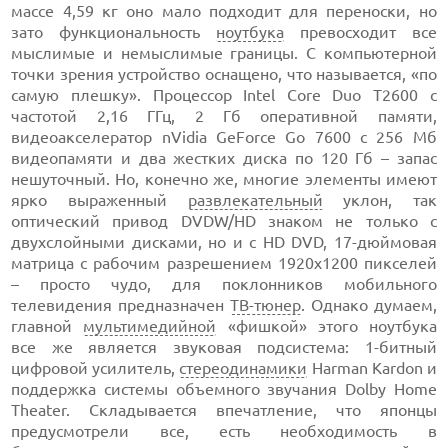
массе 4,59 кг оно мало подходит для переноски, но
зато функциональность
ноутбука
превосходит все
мыслимые и немыслимые границы. С компьютерной
точки зрения устройство оснащено, что называется, «по
самую плешку». Процессор Intel Core Duo T2600 с
частотой 2,16 ГГц, 2 Гб оперативной памяти,
видеоакселератор nVidia GeForce Go 7600 с 256 Мб
видеопамяти и два жестких диска по 120 Гб – запас
нешуточный. Но, конечно же, многие элементы имеют
ярко выраженный
развлекательный
уклон, так
оптический привод DVDW/HD знаком не только с
двухслойными дисками, но и с HD DVD, 17-дюймовая
матрица с рабочим разрешением 1920х1200 пикселей
– просто чудо, для поклонников мобильного
телевидения предназначен
ТВ-тюнер
. Однако думаем,
главной
мультимедийной
«фишкой» этого ноутбука
все же является звуковая подсистема: 1-битный
цифровой усилитель,
стереодинамики
Harman Kardon и
поддержка системы объемного звучания Dolby Home
Theater. Складывается впечатление, что японцы
предусмотрели все, есть необходимость в