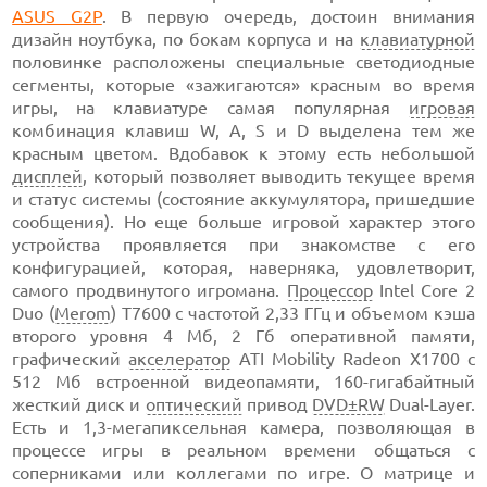
ASUS G2P
. В первую очередь, достоин внимания
дизайн ноутбука, по бокам корпуса и на
клавиатурной
половинке расположены специальные светодиодные
сегменты, которые «зажигаются» красным во время
игры, на клавиатуре самая популярная
игровая
комбинация клавиш W, A, S и D выделена тем же
красным цветом. Вдобавок к этому есть небольшой
дисплей
, который позволяет выводить текущее время
и статус системы (состояние аккумулятора, пришедшие
сообщения). Но еще больше игровой характер этого
устройства проявляется при знакомстве с его
конфигурацией, которая, наверняка, удовлетворит,
самого продвинутого игромана.
Процессор
Intel Core 2
Duo (
Merom
) T7600 с частотой 2,33 ГГц и объемом кэша
второго уровня 4 Мб, 2 Гб оперативной памяти,
графический
акселератор
ATI Mobility Radeon X1700 с
512 Мб встроенной видеопамяти, 160-гигабайтный
жесткий диск и
оптический
привод
DVD±RW
Dual-Layer.
Есть и 1,3-мегапиксельная камера, позволяющая в
процессе игры в реальном времени общаться с
соперниками или коллегами по игре. О матрице и