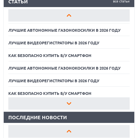
СТАТЬИ
все статьи
ЛУЧШИЕ ВИДЕОРЕГИСТРАТОРЫ В 2026 ГОДУ
КАК БЕЗОПАСНО КУПИТЬ Б/У СМАРТФОН
ЛУЧШИЕ АВТОНОМНЫЕ ГАЗОНОКОСИЛКИ В 2026 ГОДУ
ЛУЧШИЕ ВИДЕОРЕГИСТРАТОРЫ В 2026 ГОДУ
КАК БЕЗОПАСНО КУПИТЬ Б/У СМАРТФОН
ЛУЧШИЕ АВТОНОМНЫЕ ГАЗОНОКОСИЛКИ В 2026 ГОДУ
ЛУЧШИЕ ВИДЕОРЕГИСТРАТОРЫ В 2026 ГОДУ
07.08.2026
ХАКЕР ПРИЗНАЛ ВИНУ ВО ВЗЛОМЕ SNOWFLAKE И КРАЖЕ
ДАННЫХ МИЛЛИОНОВ ПОЛЬЗОВАТЕЛЕЙ
КАК БЕЗОПАСНО КУПИТЬ Б/У СМАРТФОН
07.08.2026
ЛУЧШИЕ АВТОНОМНЫЕ ГАЗОНОКОСИЛКИ В 2026 ГОДУ
ЭЛЕКТРИЧЕСКИЙ ПИКАП FORD FATHOM ВРЯД ЛИ
ПОВТОРИТ УСПЕХ ЛЕГЕНДАРНЫХ МОДЕЛЕЙ КОМПАНИИ
ПОСЛЕДНИЕ НОВОСТИ
ЛУЧШИЕ ВИДЕОРЕГИСТРАТОРЫ В 2026 ГОДУ
07.08.2026
OPENAI УБРАЛА ОГРАНИЧЕНИЯ НА ТЕКСТОВЫЕ ЧАТЫ ДЛЯ
КАК БЕЗОПАСНО КУПИТЬ Б/У СМАРТФОН
ВСЕХ ПОЛЬЗОВАТЕЛЕЙ CHATGPT