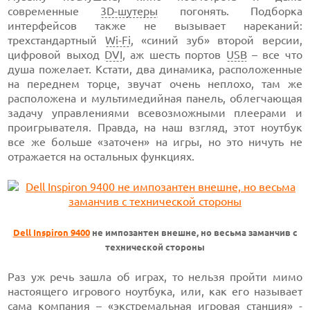
современные
3D-шутеры
погонять. Подборка
интерфейсов также не вызывает нареканий:
трехстандартный
Wi-Fi
, «синий зуб» второй версии,
цифровой выход
DVI
, аж шесть портов
USB
– все что
душа пожелает. Кстати, два динамика, расположенные
на переднем торце, звучат очень неплохо, там же
расположена и мультимедийная панель, облегчающая
задачу управлениями всевозможными плеерами и
проигрывателя. Правда, на наш взгляд, этот ноутбук
все же больше «заточен» на игры, но это ничуть не
отражается на остальных функциях.
Dell Inspiron 9400
не импозантен внешне, но весьма заманчив с
технической стороны
Раз уж речь зашла об играх, то нельзя пройти мимо
настоящего игрового ноутбука, или, как его называет
сама компания – «экстремальная игровая станция» -