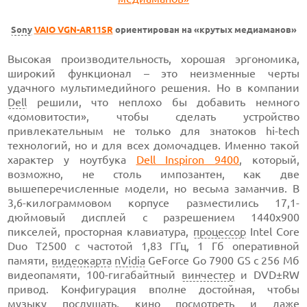
Sony
VAIO VGN-AR11SR
ориентирован на «крутых медиаманов»
Высокая производительность, хорошая эргономика,
широкий функционал – это неизменные черты
удачного мультимедийного решения. Но в компании
Dell
решили, что неплохо бы добавить немного
«домовитости», чтобы сделать устройство
привлекательным не только для знатоков hi-tech
технологий, но и для всех домочадцев. Именно такой
характер у ноутбука
Dell Inspiron 9400
, который,
возможно, не столь импозантен, как две
вышеперечисленные модели, но весьма заманчив. В
3,6-килограммовом корпусе разместились 17,1-
дюймовый дисплей с разрешением 1440х900
пикселей, просторная клавиатура,
процессор
Intel Core
Duo T2500 с частотой 1,83 ГГц, 1 Гб оперативной
памяти,
видеокарта
nVidia
GeForce Go 7900 GS с 256 Мб
видеопамяти, 100-гигабайтный
винчестер
и DVD±RW
привод. Конфигурация вполне достойная, чтобы
музыку послушать, кино посмотреть и даже