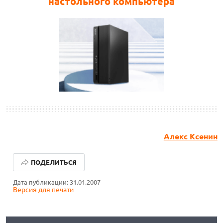
настольного компьютера
Алекс Ксенин
ЛУЧШИЕ АВТОНОМНЫЕ ГАЗОНОКОСИЛКИ В 2026 ГОДУ
ПОДЕЛИТЬСЯ
ЛУЧШИЕ ВИДЕОРЕГИСТРАТОРЫ В 2026 ГОДУ
Дата публикации: 31.01.2007
Версия для печати
КАК БЕЗОПАСНО КУПИТЬ Б/У СМАРТФОН
ЛУЧШИЕ АВТОНОМНЫЕ ГАЗОНОКОСИЛКИ В 2026 ГОДУ