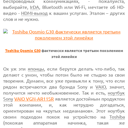
беспроводных коммуникациях, - пожалуйста,
выбирайте,
IrDA
, Bluetooth или Wi-Fi, мечтаете об HD-
видео -
HDMI-выход
к вашим услугам. Эталон – других
слов и не нужно.
Toshiba Qosmio G30
фактически является третьим поколением
этой линейки
Ох уж эти
японцы
, если берутся делать что-либо, так
делают с умом, чтобы потом было не стыдно за свои
творения. Думаем, все уже привыкли к тому, что если
рядом встречаются два брэнда Sony и
VAIO
, значит,
получится нечто необыкновенное. Так и есть,
ноутбук
Sony
VAIO VGN-AR11SR
является достойным продуктом
этой компании, и, как нетрудно догадаться,
ориентирован на «крутых медиаманов». Этот ноутбук
своим подходом похож на устройство на
Toshiba
(похожая аппаратная начинка, такая же