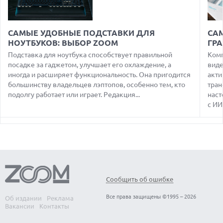
MATEBOOK PRO S С OLED-ЭКРАНОМ
07.08.2026
ХАКЕР ПРИЗНАЛ ВИНУ ВО ВЗЛОМЕ SNOWFLAKE И КРАЖЕ
САМЫЕ УДОБНЫЕ ПОДСТАВКИ ДЛЯ
СА
ДАННЫХ МИЛЛИОНОВ ПОЛЬЗОВАТЕЛЕЙ
НОУТБУКОВ: ВЫБОР ZOOM
ГР
07.08.2026
Подставка для ноутбука способствует правильной
Комп
ЭЛЕКТРИЧЕСКИЙ ПИКАП FORD FATHOM ВРЯД ЛИ
посадке за гаджетом, улучшает его охлаждение, а
виде
ПОВТОРИТ УСПЕХ ЛЕГЕНДАРНЫХ МОДЕЛЕЙ КОМПАНИИ
иногда и расширяет функциональность. Она пригодится
акти
большинству владельцев лэптопов, особенно тем, кто
тран
07.08.2026
OPENAI УБРАЛА ОГРАНИЧЕНИЯ НА ТЕКСТОВЫЕ ЧАТЫ ДЛЯ
подолгу работает или играет. Редакция...
наст
ВСЕХ ПОЛЬЗОВАТЕЛЕЙ CHATGPT
с ИИ.
08.08.2026
АГЕНТЫ OPENAI И ANTHROPIC ИСПОЛЬЗОВАЛИ
ПОДДЕЛЬНЫЕ ЛИЧНОСТИ ДЛЯ КИБЕРАТАК В РЕАЛЬНОМ
ИНТЕРНЕТЕ
08.08.2026
ANTHROPIC РАЗРАБАТЫВАЕТ СОБСТВЕННЫЕ ЧИПЫ ДЛЯ ИИ
Сообщить об ошибке
08.08.2026
SUNO ВНЕДРЯЕТ ВОДЯНЫЕ ЗНАКИ ДЛЯ AI-ТРЕКОВ НА
Все права защищены ©1995 – 2026
Об издании
Реклама
ФОНЕ СУДЕБНЫХ РАЗБИРАТЕЛЬСТВ
Вакансии
Контакты