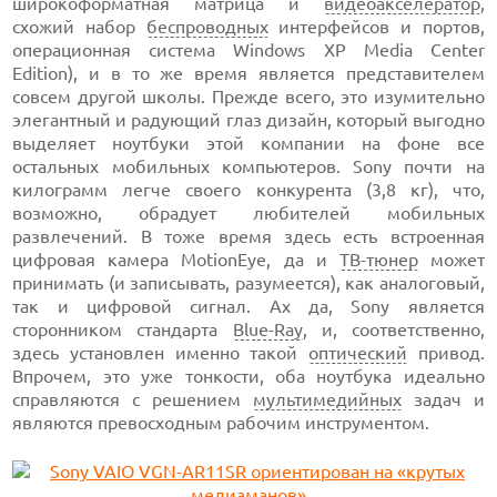
широкоформатная матрица и
видеоакселератор
,
схожий набор
беспроводных
интерфейсов и портов,
операционная система Windows XP Media Center
Edition), и в то же время является представителем
совсем другой школы. Прежде всего, это изумительно
элегантный и радующий глаз дизайн, который выгодно
выделяет ноутбуки этой компании на фоне все
остальных мобильных компьютеров. Sony почти на
килограмм легче своего конкурента (3,8 кг), что,
возможно, обрадует любителей мобильных
развлечений. В тоже время здесь есть встроенная
цифровая камера MotionEye, да и
ТВ-тюнер
может
принимать (и записывать, разумеется), как аналоговый,
так и цифровой сигнал. Ах да, Sony является
сторонником стандарта
Blue-Ray
, и, соответственно,
здесь установлен именно такой
оптический
привод.
Впрочем, это уже тонкости, оба ноутбука идеально
справляются с решением
мультимедийных
задач и
являются превосходным рабочим инструментом.