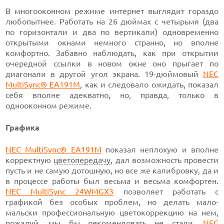
В многооконном режиме интернет выглядит гораздо
любопытнее. Работать на 26 дюймах с четырьмя (два
по горизонтали и два по вертикали) одновременно
открытыми окнами немного странно, но вполне
комфортно. Забавно наблюдать, как при открытии
очередной ссылки в новом окне оно прыгает по
диагонали в другой угол экрана. 19-дюймовый
NEC
MultiSync® EA191M
, как и следовало ожидать, показал
себя вполне адекватно, но, правда, только в
однооконном режиме.
Графика
NEC MultiSync® EA191M
показал неплохую и вполне
корректную
цветопередачу
, дал возможность провести
пусть и не самую дотошную, но все же калибровку, да и
в процессе работы был весьма и весьма комфортен.
NEC MultiSync 24WMGX3
позволяет работать с
графикой без особых проблем, но делать мало-
мальски профессиональную цветокоррекцию на нем,
пожалуй, мы бы рекомендовать не стали.
NEC