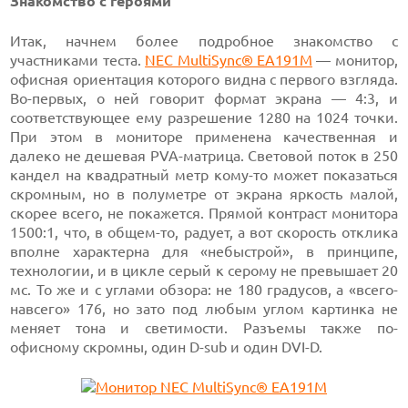
Знакомство с героями
Итак, начнем более подробное знакомство с
участниками теста.
NEC MultiSync® EA191M
— монитор,
офисная ориентация которого видна с первого взгляда.
Во-первых, о ней говорит формат экрана — 4:3, и
соответствующее ему разрешение 1280 на 1024 точки.
При этом в мониторе применена качественная и
далеко не дешевая PVA-матрица. Световой поток в 250
кандел на квадратный метр кому-то может показаться
скромным, но в полуметре от экрана яркость малой,
скорее всего, не покажется. Прямой контраст монитора
1500:1, что, в общем-то, радует, а вот скорость отклика
вполне характерна для «небыстрой», в принципе,
технологии, и в цикле серый к серому не превышает 20
мс. То же и с углами обзора: не 180 градусов, а «всего-
навсего» 176, но зато под любым углом картинка не
меняет тона и светимости. Разъемы также по-
офисному скромны, один D-sub и один DVI-D.