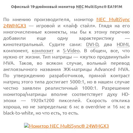
Офисный 19-дюймовый монитор
NEC
MultiSync® EA191M
По мнению производителя, монитор
NEC MultiSync
24WMGX3
— игровой и «лайф стайл». Глядя на его
многочисленные коннекты, мы бы к этому перечню
добавили еще одну характеристику —
кинотеатральный. Судите сами:
DVI-D
, два
HDMI
,
компонент,
композит
и
S-Video
. В общем, все, что
нужно от жизни. Тип матрицы — «жутко продвинутый»
МVA. Таков, во всяком случае, вольный перевод
англоязычного названия ЖК-матрицы Advanced MVA.
По утверждению разработчиков, прямой контраст
матриц этого типа достигает 5000:1, но в нашем случае
честно заявлен реалистичный 1000:1. Разрешение
монитора/матрицы вполне соответствует духу HD-
эпохи — 1920x1200 пикселей. Скорость отклика
хороша, но не запредельна: 6 мс в overdrive и 16 мс в
black-to-white, но что есть, то есть.