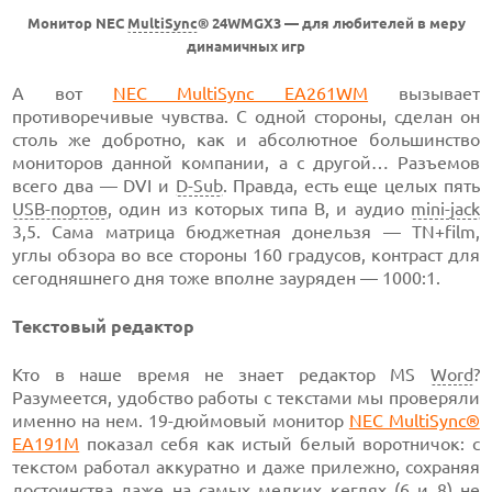
Монитор NEC
MultiSync
® 24WMGX3 — для любителей в меру
динамичных игр
А вот
NEC MultiSync EA261WM
вызывает
противоречивые чувства. С одной стороны, сделан он
столь же добротно, как и абсолютное большинство
мониторов данной компании, а с другой… Разъемов
всего два — DVI и
D-Sub
. Правда, есть еще целых пять
USB-портов
, один из которых типа В, и аудио
mini-jack
3,5. Сама матрица бюджетная донельзя — TN+film,
углы обзора во все стороны 160 градусов, контраст для
сегодняшнего дня тоже вполне зауряден — 1000:1.
Текстовый редактор
Кто в наше время не знает редактор MS
Word
?
Разумеется, удобство работы с текстами мы проверяли
именно на нем. 19-дюймовый монитор
NEC MultiSync®
EA191M
показал себя как истый белый воротничок: с
текстом работал аккуратно и даже прилежно, сохраняя
достоинства даже на самых мелких кеглях (6 и 8) не