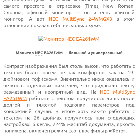
самого простого в отрисовке
Times
New Roman.
Словом, офисный монитор — он и есть офисный
монитор. А вот
NEC MultiSync 24WMGX3
в этом
отношении показал себя несколько хуже.
Монитор
NEC
EA261WM — большой и универсальный
Контраст изображения был столь высок, что работать с
текстом было совсем не так комфортно, как на 19-
дюймовом «офисном». Значительно ниже оказалась и
четкость отдельных пикселей, что придавало тексту
размазанный и неопрятный вид. На
NEC MultiSync
EA261WM
работать с текстом получилось лишь после
долгой и тяжелой подгонки параметров под
конкретный случай. В итоге хоть как-то работать с
текстом на 26 дюймах получилось при следующих
настройках: 6 кегль, 224% масштаб документа, яркость
понижена, включен режим Eco плюс фильтр «Фото».