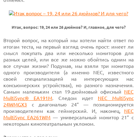
отменял.
Итак, вопрос: 19, 24 или 26 дюймов? И, главное, для чего?
Второй вопрос, на который мы хотели найти ответ по
итогам теста, на первый взгляд очень прост: имеет ли
смысл покупать два или несколько мониторов для
разных целей, или все же можно обойтись одним на
все случаи жизни? Подумав, мы взяли три монитора
одного производителя (а именно NEC, известного
своей специализацией на интересующих нас
консьюмерских устройствах), но разного назначения.
Самым маленьким стал 19-дюймовый офисный
NEC
MultiSync® EA191M
. Следом идет
NEC MultiSync
24WMGX3
с диагональю 24” — позиционируется
производителем как геймерский. И, наконец,
NEC
MultiSync EA261WM
— универсальный монитор 21” с
некоторым кинотеатральным уклоном.