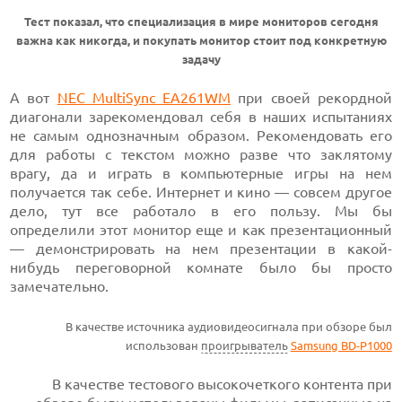
Тест показал, что специализация в мире мониторов сегодня
важна как никогда, и покупать монитор стоит под конкретную
задачу
А вот
NEC MultiSync EA261WM
при своей рекордной
диагонали зарекомендовал себя в наших испытаниях
не самым однозначным образом. Рекомендовать его
для работы с текстом можно разве что заклятому
врагу, да и играть в компьютерные игры на нем
получается так себе. Интернет и кино — совсем другое
дело, тут все работало в его пользу. Мы бы
определили этот монитор еще и как презентационный
— демонстрировать на нем презентации в какой-
нибудь переговорной комнате было бы просто
замечательно.
В качестве источника аудиовидеосигнала при обзоре был
использован
проигрыватель
Samsung BD-P1000
В качестве тестового высокочеткого контента при