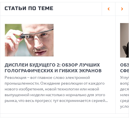
HONOR ПРЕДСТАВИТ ФЛАГМАНЫ WIN 2 С ОГРОМНОЙ
СТАТЬИ ПО ТЕМЕ
БАТАРЕЕЙ И ВСТРОЕННЫМ ВЕНТИЛЯТОРОМ
07.08.2026
ГЛОБАЛЬНЫЙ СПАД РЫНКА ПЛАНШЕТОВ В 2026 ГОДУ И
НЕОЖИДАННЫЙ РОСТ LENOVO
07.08.2026
УТОЧНЕНЫ РАЗМЕРЫ ЭКРАНОВ ЮБИЛЕЙНЫХ
СМАРТФОНОВ APPLE IPHONE 20
07.08.2026
XENIUM ВЫПУСТИЛА КНОПОЧНЫЕ СМАРТФОНЫ С
ДИСПЛЕИ БУДУЩЕГО 2: ОБЗОР ЛУЧШИХ
ОБЗ
ПОДДЕРЖКОЙ СЕТЕЙ 4G И ТЕХНОЛОГИЕЙ VOLTE
ГОЛОГРАФИЧЕСКИХ И ГИБКИХ ЭКРАНОВ
СФ
07.08.2026
Революция – вот главное слово электронной
Углу
ПРЕДСТАВЛЕНЫ НАУШНИКИ JBL С СЕНСОРНЫМ ЭКРАНОМ
промышленности. Ожидание революции от каждого
вопр
НА КЕЙСЕ ДЛЯ УПРАВЛЕНИЯ МУЗЫКОЙ
нового изобретения, новой технологии или новой
деся
выпущенной модели настолько нормально для этого
млек
07.08.2026
GOOGLE ПЕРЕИМЕНОВЫВАЕТ ФУНКЦИЮ ПОДСВЕТКИ
рынка, что весь прогресс тут воспринимается серией...
сред
КАМЕРЫ В СМАРТФОНАХ PIXEL 11 PRO
усло
07.08.2026
HUAWEI ПРЕДСТАВИЛА УЛЬТРАЛЕГКИЙ НОУТБУК
MATEBOOK PRO S С OLED-ЭКРАНОМ