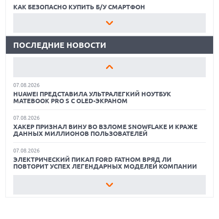
ПОДДЕРЖКОЙ СЕТЕЙ 4G И ТЕХНОЛОГИЕЙ VOLTE
КАК БЕЗОПАСНО КУПИТЬ Б/У СМАРТФОН
07.08.2026
ЛУЧШИЕ АВТОНОМНЫЕ ГАЗОНОКОСИЛКИ В 2026 ГОДУ
ПРЕДСТАВЛЕНЫ НАУШНИКИ JBL С СЕНСОРНЫМ ЭКРАНОМ
НА КЕЙСЕ ДЛЯ УПРАВЛЕНИЯ МУЗЫКОЙ
ПОСЛЕДНИЕ НОВОСТИ
ЛУЧШИЕ ВИДЕОРЕГИСТРАТОРЫ В 2026 ГОДУ
07.08.2026
GOOGLE ПЕРЕИМЕНОВЫВАЕТ ФУНКЦИЮ ПОДСВЕТКИ
КАК БЕЗОПАСНО КУПИТЬ Б/У СМАРТФОН
КАМЕРЫ В СМАРТФОНАХ PIXEL 11 PRO
07.08.2026
ЛУЧШИЕ АВТОНОМНЫЕ ГАЗОНОКОСИЛКИ В 2026 ГОДУ
HUAWEI ПРЕДСТАВИЛА УЛЬТРАЛЕГКИЙ НОУТБУК
MATEBOOK PRO S С OLED-ЭКРАНОМ
ЛУЧШИЕ ВИДЕОРЕГИСТРАТОРЫ В 2026 ГОДУ
07.08.2026
ХАКЕР ПРИЗНАЛ ВИНУ ВО ВЗЛОМЕ SNOWFLAKE И КРАЖЕ
КАК БЕЗОПАСНО КУПИТЬ Б/У СМАРТФОН
ДАННЫХ МИЛЛИОНОВ ПОЛЬЗОВАТЕЛЕЙ
07.08.2026
ЭЛЕКТРИЧЕСКИЙ ПИКАП FORD FATHOM ВРЯД ЛИ
ПОВТОРИТ УСПЕХ ЛЕГЕНДАРНЫХ МОДЕЛЕЙ КОМПАНИИ
07.08.2026
OPENAI УБРАЛА ОГРАНИЧЕНИЯ НА ТЕКСТОВЫЕ ЧАТЫ ДЛЯ
ВСЕХ ПОЛЬЗОВАТЕЛЕЙ CHATGPT
07.08.2026