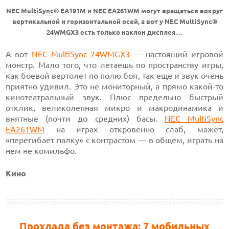
NEC
MultiSync
® EA191M и NEC EA261WM могут вращаться вокруг
вертикальной и горизонтальной осей, а вот у NEC MultiSync®
24WMGX3 есть только наклон дисплея…
А вот
NEC MultiSync 24WMGX3
— настоящий игровой
монстр. Мало того, что летаешь по пространству игры,
как боевой вертолет по полю боя, так еще и звук очень
приятно удивил. Это не мониторный, а прямо какой-то
кинотеатральный
звук. Плюс предельно быстрый
отклик, великолепная микро и макродинамика и
внятные (почти до средних) басы.
NEC MultiSync
EA261WM
на играх откровенно слаб, мажет,
«перегибает палку» с контрастом — в общем, играть на
нем не комильфо.
Кино
Прохлада без монтажа: 7 мобильных