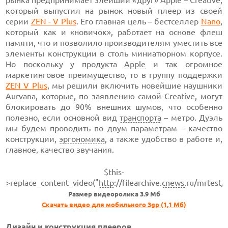
рынка предпринимает злейший «друг» Apple – Creative,
который выпустил на рынок новый плеер из своей
серии
ZEN - V Plus
. Его главная цель – бестселлер
Nano
,
который как и «новичок», работает на основе флеш
памяти, что и позволило производителям уместить все
элементы конструкции в столь миниатюрном корпусе.
Но поскольку у продукта
Apple
и так огромное
маркетинговое преимущество, то в группу поддержки
ZEN V Plus
, мы решили включить новейшие наушники
Aurvana, которые, по заявлению самой Creative, могут
блокировать до 90% внешних шумов, что особенно
полезно, если основной вид
транспорта
– метро. Дуэль
мы будем проводить по двум параметрам – качество
конструкции,
эргономика
, а также удобство в работе и,
главное, качество звучания.
$this-
>replace_content_video("
http
://filearchive.
cnews.
ru/mrtest/
Размер видеоролика 3.9 Мб
Скачать видео для мобильного 3gp (1,1 Мб)
Дизайн и конструкция плееров