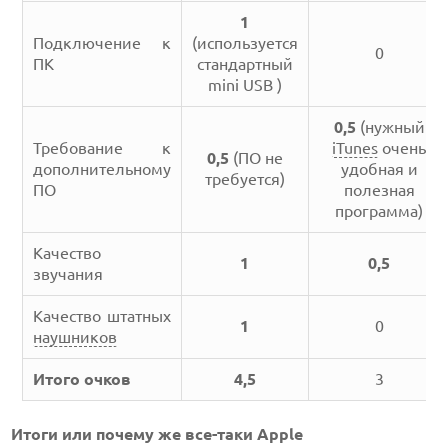
1
Подключение к
(используется
0
ПК
стандартный
mini USB )
0,5
(нужный
Требование к
iTunes
очень
0,5
(ПО не
дополнительному
удобная и
требуется)
ПО
полезная
программа)
Качество
1
0,5
звучания
Качество штатных
1
0
наушников
Итого очков
4,5
3
Итоги или почему же все-таки Apple