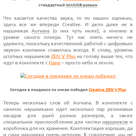
стандартный
miniUSB-разъем
Что касается качества звука, то по нашим оценкам,
здесь все же впереди Creative. И дело даже не в
наушниках
Aurvana
(о них чуть ниже), а именно в
уровне самого плеера. Тут нас опять ничего не
удивило, поскольку качественной работой с цифровым
звуком компания славилась всегда. К слову, уровень
штатных наушников
ZEN V Plus
на голову выше тех, что
идут в комплекте с
Nano
– просто небо и земля.
Сегодня в поединке по очкам победил
Creative ZEN V Plus
Теперь несколько слов об Aurvana. В комплекте с
самими наушниками идет несколько пар резиновых
насадок для ушей разных размеров, а также
специальное приспособление для чистки
наушников
и
коробочка для их хранения. Комплектация хорошая, да
и сами наушники очень неплохи. К сожалению, мы не