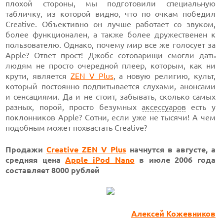
плохой стороны, мы подготовили специальную
табличку, из которой видно, что по очкам победил
Creative. Объективно он лучше работает со звуком,
более функционален, а также более дружественен к
пользователю. Однако, почему мир все же голосует за
Apple? Ответ прост! Джобс сотоварищи смогли дать
людям не просто очередной плеер, которым, как ни
крути, является
ZEN V Plus
, а новую религию, культ,
который постоянно подпитывается слухами, анонсами
и сенсациями. Да и не стоит, забывать, сколько самых
разных, порой, просто безумных
аксессуаров
есть у
поклонников Apple? Сотни, если уже не тысячи! А чем
подобным может похвастать Creative?
Продажи
Creative ZEN V Plus
начнутся в августе, а
средняя цена
Apple iPod Nano
в июле 2006 года
составляет 8000 рублей
Алексей Кожевников