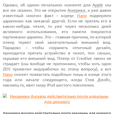
Однако, об одном печальном моменте для
Apple
мы
все же скажем. Это не открытие
Америки
, а уже давно
известный многим факт – корпус
Nano
подвержен
царапинам как никакой другой. Если не прятать его в
каком-нибудь чехле, то уже через несколько дней
активного использования, его панели покроются
паутинками царапин. Это – главная причина, по которой
плеер теряет свой замечательный внешний вид.
Парадокс – чтобы сохранить отличный дизайн,
приходится прятать устройство в чехол, тем самым,
скрывая его внешний вид. Плеер от Creative таким не
страдает (мы вообще не припомним, чтобы хоть один
ZEN проявлял недоработки по этому вопросу), а вот
Nano
сможет похвастать подобным лишь в конце этого
года или начале следующего, когда Стив Джобс,
наконец-то, явит миру iPod шестого поколения.
Наушники
Aurvana
действительно почти идеальны для шумного