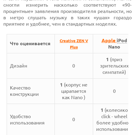
смогли измерить насколько соответствуют «90-
процентные» заявления производителя реальности, но
в метро слушать музыку в таких «ушах» гораздо
приятнее и удобнее, чем в стандартных моделях.
Apple
iPod
Creative ZEN V
Что оценивается
Nano
Plus
1
(приз
Дизайн
0
зрительских
симпатий)
1
(корпус не
Качество
царапается
0
конструкции
как Nano )
1
(колесико
Удобство
click - wheel
0
использования
более удобно в
использовании)