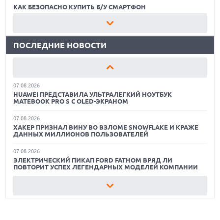
ПОДДЕРЖКОЙ СЕТЕЙ 4G И ТЕХНОЛОГИЕЙ VOLTE
КАК БЕЗОПАСНО КУПИТЬ Б/У СМАРТФОН
07.08.2026
ЛУЧШИЕ АВТОНОМНЫЕ ГАЗОНОКОСИЛКИ В 2026 ГОДУ
ПРЕДСТАВЛЕНЫ НАУШНИКИ JBL С СЕНСОРНЫМ ЭКРАНОМ
НА КЕЙСЕ ДЛЯ УПРАВЛЕНИЯ МУЗЫКОЙ
ПОСЛЕДНИЕ НОВОСТИ
ЛУЧШИЕ ВИДЕОРЕГИСТРАТОРЫ В 2026 ГОДУ
07.08.2026
GOOGLE ПЕРЕИМЕНОВЫВАЕТ ФУНКЦИЮ ПОДСВЕТКИ
КАК БЕЗОПАСНО КУПИТЬ Б/У СМАРТФОН
КАМЕРЫ В СМАРТФОНАХ PIXEL 11 PRO
07.08.2026
ЛУЧШИЕ АВТОНОМНЫЕ ГАЗОНОКОСИЛКИ В 2026 ГОДУ
HUAWEI ПРЕДСТАВИЛА УЛЬТРАЛЕГКИЙ НОУТБУК
MATEBOOK PRO S С OLED-ЭКРАНОМ
ЛУЧШИЕ ВИДЕОРЕГИСТРАТОРЫ В 2026 ГОДУ
07.08.2026
ХАКЕР ПРИЗНАЛ ВИНУ ВО ВЗЛОМЕ SNOWFLAKE И КРАЖЕ
КАК БЕЗОПАСНО КУПИТЬ Б/У СМАРТФОН
ДАННЫХ МИЛЛИОНОВ ПОЛЬЗОВАТЕЛЕЙ
07.08.2026
ЭЛЕКТРИЧЕСКИЙ ПИКАП FORD FATHOM ВРЯД ЛИ
ПОВТОРИТ УСПЕХ ЛЕГЕНДАРНЫХ МОДЕЛЕЙ КОМПАНИИ
07.08.2026
OPENAI УБРАЛА ОГРАНИЧЕНИЯ НА ТЕКСТОВЫЕ ЧАТЫ ДЛЯ
ВСЕХ ПОЛЬЗОВАТЕЛЕЙ CHATGPT
07.08.2026