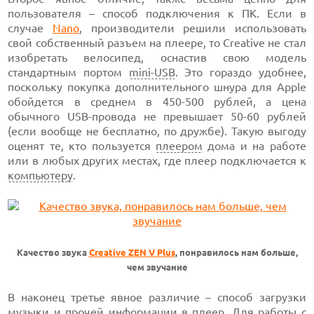
пользователя – способ подключения к ПК. Если в
случае
Nano
, производители решили использовать
свой собственный разъем на плеере, то Creative не стал
изобретать велосипед, оснастив свою модель
стандартным портом
mini-USB
. Это гораздо удобнее,
поскольку покупка дополнительного шнура для Apple
обойдется в среднем в 450-500 рублей, а цена
обычного USB-провода не превышает 50-60 рублей
(если вообще не бесплатно, по дружбе). Такую выгоду
оценят те, кто пользуется
плеером
дома и на работе
или в любых других местах, где плеер подключается к
компьютеру
.
Качество звука
Creative ZEN V Plus
, понравилось нам больше,
чем звучание
B наконец третье явное различие – способ загрузки
музыки и прочей информации в плеер. Для работы с