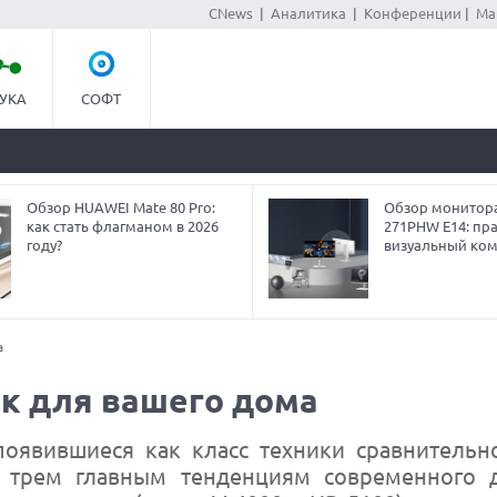
CNews
|
Аналитика
|
Конференции
|
Ма
УКА
СОФТ
Обзор HUAWEI Mate 80 Pro:
Обзор монитор
как стать флагманом в 2026
271PHW E14: пра
году?
визуальный ко
а
ик для вашего дома
появившиеся как класс техники сравнительн
 трем главным тенденциям современного 