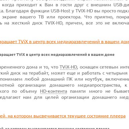
 когда приходит к Вам в гости друг с внешним USB-д
а. Благодаря функции USB-Host у TVIX-HD вы просто под
экране вашего ТВ или проектора. Что приятно, понр
 на жесткий диск TVIX-HD, причем, все это не включ
ращает TViX в центр всех медиаразвлечений в вашем доме
временного дома и то, что
TViX-HD
, оснащен сетевым инт
ткий диск на терабайт, может еще и работать с четырьм
ы понимаем любой домашний ПК или ноутбук, включенн
тной организации домашнего медиапространства, к
тского по объему
HD-контента
памяти много не бывает
редлагают нам для целей организации домашнего мед
ей
, на котором высвечивается текушее состояние плеера