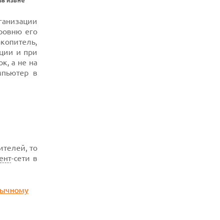
зь извне
РЕКОРДНОЙ БАТАРЕЕЙ И СПУТНИКОВОЙ
СВЯЗЬЮ
ганизации
06.08.2026
ровню его
ФЕРМЕРЫ ИЗ КЕНТУККИ ОТВЕРГЛИ
копитель,
ПРЕДЛОЖЕНИЕ В 26 МИЛЛИОНОВ
ДОЛЛАРОВ ЗА СТРОИТЕЛЬСТВО ЦОД
ации и при
, а не на
мпьютер в
ителей, то
ент
-сети в