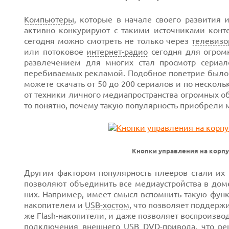
Компьютеры
, которые в начале своего развития
активно конкурируют с такими источниками конт
сегодня можно смотреть не только через
телевизо
или потоковое
интернет-радио
сегодня для огром
развлечением для многих стал просмотр сериа
перебиваемых рекламой. Подобное поветрие было п
можете скачать от 50 до 200 сериалов и по несколь
от техники личного медиапространства огромных об
то понятно, почему такую популярность приобрели 
Кнопки управления на корпу
Next
Другим фактором популярность плееров стали их
позволяют объединить все медиаустройства в дом
них. Например, имеет смысл вспомнить такую фун
Prev
накопителем и
USB-хостом
, что позволяет поддер
же Flash-накопители, и даже позволяет воспроизво
подключения внешнего
USB
DVD-привода, что ре