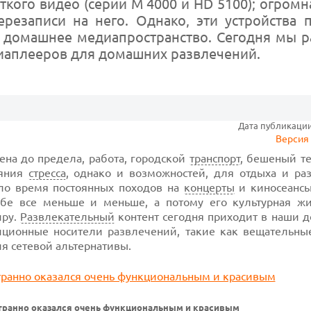
кого видео (серии М 4000 и HD 5100); огромн
резаписи на него. Однако, эти устройства 
 домашнее медиапространство. Сегодня мы 
иаплееров для домашних развлечений.
Дата публикации:
Версия 
на до предела, работа, городской
транспорт
, бешеный т
ояния
стресса
, однако и возможностей, для отдыха и ра
ло время постоянных походов на
концерты
и киносеансы
бе все меньше и меньше, а потому его культурная жи
иру.
Развлекательный
контент сегодня приходит в наши д
иционные носители развлечений, такие как вещательн
ля сетевой альтернативы.
транно оказался очень функциональным и красивым