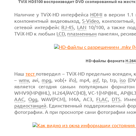
TViX HD5100 воспроизводит DVD скопированный на жест
Наличие у TViX-HD интерфейса
HDMI
в версии 1.1
компонентный видеовыход,
S-Video
, композитный,
сетевой интерфейс
RJ-45
,
LAN
10/100, а также по
TViX-HD к любым
LCD
,
плазменным
панелям, ресиве
HD-файлы формата
H.264
Наш
тест
потвердил – TViX-HD предельно всеяден,
–
wmv
, avi,
mpg
, vob(+ ifo), mp4,
asf
, tp, trp,
iso
(DVD
является сегодня самым популярным форматом
WMV9(MP@HL), H.264/AVC(HD), VC-1(MP@HL, AP@L3); суб
AAC
,
Ogg
, WAV(PCM), M4A, AC3,
FLAC
,
DTS
. Име
радиостанций
. Единственный поддерживаемый фор
фотографии. А при просмотре сами фотографии мож