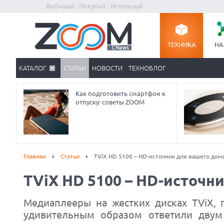
Выбирай : Покупай : Используй
ТЕХНИКА
НА
КАТАЛОГ
СТАТЬИ
НОВОСТИ
ТЕХНОБЛОГ
Как подготовить смартфон к
отпуску: советы ZOOM
Главная
Статьи
TViX HD 5100 – HD-источник для вашего дом
TViX HD 5100 – HD-источн
Медиаплееры на жестких дисках TViX, 
удивительным образом ответили двум