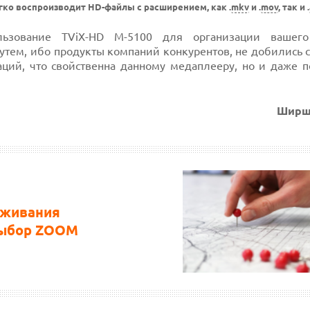
гко воспроизводит HD-файлы с расширением, как .
mkv
и .
mov
, так и .
ьзование TViX-HD M-5100 для организации вашего
тем, ибо продукты компаний конкурентов, не добились с
аций, что свойственна данному медаплееру, но и даже 
Ширш
еживания
выбор ZOOM