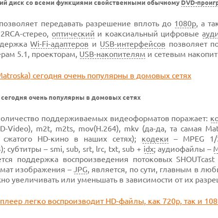
кий диск со всеми функциями свойственными обычному
DVD-проиг
 позволяет передавать разрешение вплоть до
1080p
, а т
 2RCA-стерео,
оптический
и коаксиальный цифровые
ауд
ддержка
Wi-Fi-адаптеров
и
USB-интерфейсов
позволяет п
рам 5.1, проекторам,
USB-накопителям
и сетевым накопит
сегодня очень популярны в домовых сетях
 количество поддерживаемых видеоформатов поражает:
к
-Video), m2t, m2ts, mov(H.264), mkv (да-да, та самая Mat
 сжатого HD-кино в наших сетях);
кодеки
– MPEG 1/
титры – smi, sub, srt, lrc, txt, sub +
idx
; аудиофайлы –
ется поддержка воспроизведения потоковых SHOUTcas
мат изображения –
JPG
, является, по сути, главным в лю
но увеличивать или уменьшать в зависимости от их разре