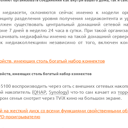
оляют организовать соединения как внутри вашего дома, так и свя
о медиасети, склоняются сейчас именно к модели ор
инципу разделения уровня получения медиаконтента и у
олжен существовать центральный домашний сетевой на
оме 7 дней в неделю 24 часа в сутки. При такой организ
качивать медиафайлы именно на такой домашний серверок
 к медиаколлекциям независимо от того, включен ко
ойств, имеющих столь богатый набор коннектов
-5100 воспроизводить через сеть с внешних сетевых накоп
й накопитель (
QNAP
,
Synology
) что-то сам качает из
торр
ром семья смотрит через TViX кино на большом экране.