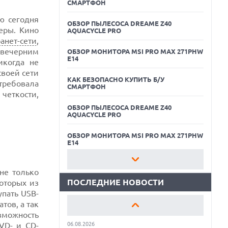
СМАРТФОН
ю сегодня
ОБЗОР ПЫЛЕСОСА DREAME Z40
еры. Кино
AQUACYCLE PRO
анет-сети
,
 вечерним
ОБЗОР МОНИТОРА MSI PRO MAX 271PHW
E14
икогда не
воей сети
КАК БЕЗОПАСНО КУПИТЬ Б/У
отребовала
СМАРТФОН
 четкости,
06.08.2026
ОБЗОР ПЫЛЕСОСА DREAME Z40
MOOVE ПРИВЛЕКЛА $250 МЛН ЧТОБЫ
AQUACYCLE PRO
СТАТЬ КЛЮЧЕВЫМ ОПЕРАТОРОМ
ИНДУСТРИИ РОБОТАКСИ
ОБЗОР МОНИТОРА MSI PRO MAX 271PHW
06.08.2026
E14
HUAWEI ПРЕДСТАВИЛА ПЛАНШЕТ
MATEPAD PRO 2026 ТОЛЩИНОЙ 4,7 ММ И
КАК БЕЗОПАСНО КУПИТЬ Б/У
12" OLED МАТРИЦЕЙ
СМАРТФОН
не только
ПОСЛЕДНИЕ НОВОСТИ
оторых из
06.08.2026
ОБЗОР ПЫЛЕСОСА DREAME Z40
TROUVER ПРЕДСТАВИЛ НОВЫЕ
пать USB-
AQUACYCLE PRO
ТЕХНОЛОГИИ ВЛАЖНОЙ УБОРКИ И
тов, а так
ЛИНЕЙКУ ТЕХНИКИ 2026 ГОДА
озможность
ОБЗОР МОНИТОРА MSI PRO MAX 271PHW
VD- и СD-
06.08.2026
E14