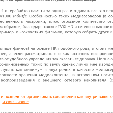
 4-х терабайтов памяти за один раз и отдавать все это в
/1000 Мбит/с. Особенностью таких медиасерверов (в ос
жественность настройки, плюс огромное количество се
им образом, благодаря связке
TViX-HD
и сетевого накопит
апример, высокочетких фильмов, которую собрать другим
лище файлов) на основе ПК подобного рода, и стоит мн
нее, а если рассматривать его как источник воспроизве
ют удобного управления так сказать «с дивана». Не знаю
роникновенных тихих по звуку сценах лично мне изрядн
ступать как минимум в двух ролях: в качестве медиасе
можности хранения медиаконтента на встроенном носите
воспроизведения с внешнего сетевого накопителя (с