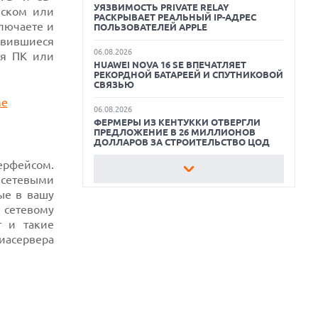
УЯЗВИМОСТЬ PRIVATE RELAY
иском или
РАСКРЫВАЕТ РЕАЛЬНЫЙ IP-АДРЕС
ключаете и
КАК БЕЗОПАСНО КУПИТЬ Б/У
ПОЛЬЗОВАТЕЛЕЙ APPLE
СМАРТФОН
авившиеся
06.08.2026
ая ПК или
HUAWEI NOVA 16 SE ВПЕЧАТЛЯЕТ
ОБЗОР ПЫЛЕСОСА DREAME Z40
РЕКОРДНОЙ БАТАРЕЕЙ И СПУТНИКОВОЙ
AQUACYCLE PRO
СВЯЗЬЮ
ОБЗОР МОНИТОРА MSI PRO MAX 271PHW
06.08.2026
E14
ФЕРМЕРЫ ИЗ КЕНТУККИ ОТВЕРГЛИ
ПРЕДЛОЖЕНИЕ В 26 МИЛЛИОНОВ
ДОЛЛАРОВ ЗА СТРОИТЕЛЬСТВО ЦОД
ерфейсом.
06.08.2026
я сетевыми
АНОНСИРОВАНА ДОСТУПНАЯ РЕТРО-
КОНСОЛЬ AYANEO KONKR POCKET
ые в вашу
ADVANCE С ЭМУЛЯЦИЕЙ PS 2
 сетевому
 и такие
06.08.2026
REDDIT ЗАПУСКАЕТ AI МОДЕРАТОРА
иасервера
RULES HUB И МЕНЯЕТ ПРАВИЛА ДЛЯ
РАЗРАБОТЧИКОВ
06.08.2026
ИИ-МОДЕЛИ OPENAI СОЗДАЛИ СЕТЬ
ДЛЯ ОБХОДА ИЗОЛЯЦИИ ТЕСТОВОЙ
СРЕДЫ