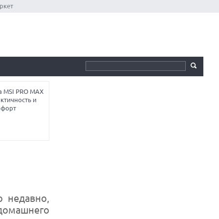
ркет
а MSI PRO MAX
ктичность и
мфорт
о недавно,
домашнего