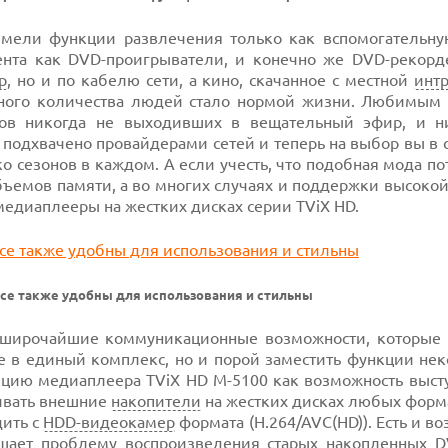
 имели функции развлечения только как вспомогательну
ента как DVD-проигрыватели, и конечно же DVD-рекорд
р
, но и по кабелю сети, а кино, скачанное с местной
интр
ного количества людей стало нормой жизни. Любимым
лов никогда не выходивших в вещательный эфир, и н
одхвачено провайдерами сетей и теперь на выбор вы в с
ко сезонов в каждом. А если учесть, что подобная мода п
ъемов памяти, а во многих случаях и поддержки высокой
медиаплееры на жестких дисках серии TViX HD.
се также удобны для использования и стильны
 широчайшие коммуникационные возможности, которые 
е в единый комплекс, но и порой заместить функции нек
кцию медиаплеера TViX HD M-5100 как возможность высту
живать внешние
накопители
на жестких дисках любых форма
дить с
HDD-видеокамер
формата (H.264/AVC(HD)). Есть и в
шает проблему воспроизведения старых накопленных D