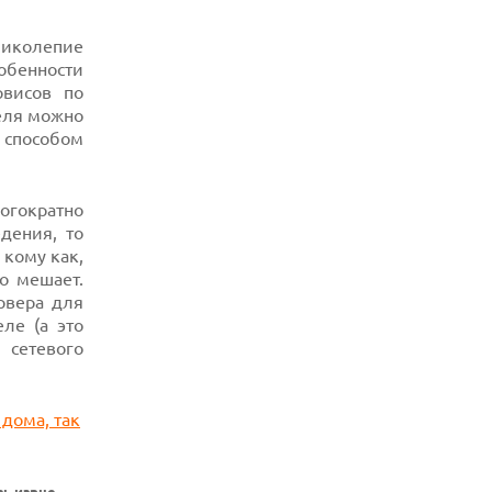
06.08.2026
еликолепие
ИИ-ПОИСК SHOPIFY УВЕЛИЧИЛ ТРАФИК
обенности
И ПРОДАЖИ В ТРИ РАЗА
рвисов по
06.08.2026
еля можно
MOOVE ПРИВЛЕКЛА $250 МЛН ЧТОБЫ
 способом
СТАТЬ КЛЮЧЕВЫМ ОПЕРАТОРОМ
ИНДУСТРИИ РОБОТАКСИ
06.08.2026
огократно
HUAWEI ПРЕДСТАВИЛА ПЛАНШЕТ
дения, то
MATEPAD PRO 2026 ТОЛЩИНОЙ 4,7 ММ И
12" OLED МАТРИЦЕЙ
 кому как,
о мешает.
06.08.2026
рвера для
TROUVER ПРЕДСТАВИЛ НОВЫЕ
ТЕХНОЛОГИИ ВЛАЖНОЙ УБОРКИ И
ле (а это
ЛИНЕЙКУ ТЕХНИКИ 2026 ГОДА
 сетевого
06.08.2026
УЯЗВИМОСТЬ PRIVATE RELAY
РАСКРЫВАЕТ РЕАЛЬНЫЙ IP-АДРЕС
ПОЛЬЗОВАТЕЛЕЙ APPLE
06.08.2026
HUAWEI NOVA 16 SE ВПЕЧАТЛЯЕТ