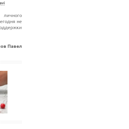
avi
 личного
егодня не
поддержки
ов Павел