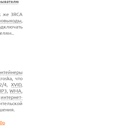
рывателю
ак же 3RCA
иовыходы
,
одключать
елям..
онтейнеры
roska, что
2/4,
XVID
,
MP3
,
WMA
,
t
интернет-
бительской
шения.