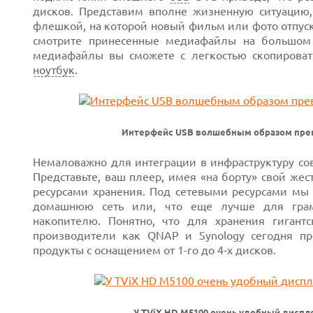
дисков. Представим вполне жизненную ситуацию,
флешкой, на которой новый фильм или фото отпуск
смотрите принесенные медиафайлы на большом 
медиафайлы вы сможете с легкостью скопировать
ноутбук
.
Интерфейс USB волшебным образом прев
Next
Немаловажно для интеграции в инфраструктуру со
Представьте, ваш плеер, имея «на борту» свой жес
ресурсами хранения. Под сетевыми ресурсами м
домашнюю сеть или, что еще лучше для грамо
накопителю. Понятно, что для хранения гиган
производители как QNAP и Synology сегодня п
продукты с оснащением от 1-го до 4-х дисков.
У TViX HD М5100 очень удобный
диспл