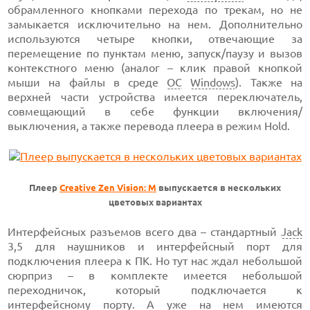
обрамленного кнопками перехода по трекам, но не
замыкается исключительно на нем. Дополнительно
используются четыре кнопки, отвечающие за
перемещение по пунктам меню, запуск/паузу и вызов
контекстного меню (аналог – клик правой кнопкой
мыши на файлы в среде
ОС
Windows
). Также на
верхней части устройства имеется переключатель,
совмещающий в себе функции включения/
выключения, а также перевода плеера в режим Hold.
Плеер
Creative Zen Vision: M
выпускается в нескольких
цветовых вариантах
Интерфейсных разъемов всего два – стандартный
Jack
3,5 для наушников и интерфейсный порт для
подключения плеера к ПК. Но тут нас ждал небольшой
сюрприз – в комплекте имеется небольшой
переходничок, который подключается к
интерфейсному порту. А уже на нем имеются