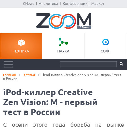
CNews
|
Аналитика
|
Конференции
|
Маркет
ТЕХНИКА
НАУКА
СОФТ
Главная
Статьи
iPod-киллер Creative Zen Vision: M - первый тест
в России
iPod-киллер Creative
Zen Vision: M - первый
тест в России
C осени этого года борьба на рынке