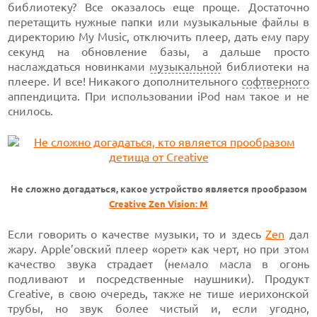
библиотеку? Все оказалось еще проще. Достаточно
перетащить нужные папки или музыкальные файлы в
директорию My Music, отключить плеер, дать ему пару
секунд на обновление базы, а дальше просто
наслаждаться новинками
музыкальной
библиотеки на
плеере. И все! Никакого дополнительного
софтверного
аппендицита. При использовании iPod нам такое и не
снилось.
Не сложно догадаться, какое устройство является прообразом
Creative Zen Vision: M
Если говорить о качестве музыки, то и здесь
Zen
дал
жару. Apple’овский плеер «орет» как черт, но при этом
качество звука страдает (немало масла в огонь
подливают и посредственные наушники). Продукт
Creative, в свою очередь, также не тише иерихонской
трубы, но звук более чистый и, если угодно,