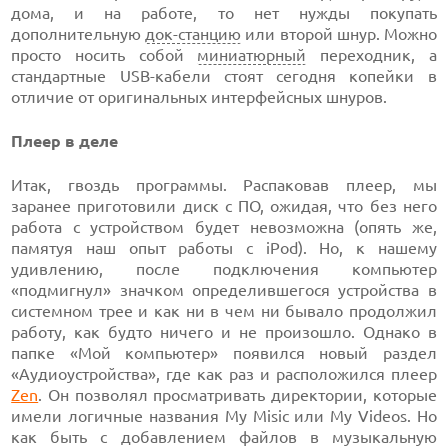
дома, и на работе, то нет нужды покупать
дополнительную
док-станцию
или второй шнур. Можно
просто носить собой
миниатюрный
переходник, а
стандартные USB-кабели стоят сегодня копейки в
отличие от оригинальных интерфейсных шнуров.
Плеер в деле
Итак, гвоздь программы. Распаковав плеер, мы
заранее приготовили диск с ПО, ожидая, что без него
работа с устройством будет невозможна (опять же,
памятуя наш опыт работы с iPod). Но, к нашему
удивлению, после подключения компьютер
«подмигнул» значком определившегося устройства в
системном трее и как ни в чем ни бывало продолжил
работу, как будто ничего и не произошло. Однако в
папке «Мой компьютер» появился новый раздел
«Аудиоустройства», где как раз и расположился плеер
Zen
. Он позволял просматривать директории, которые
имели логичные названия My Misic или My Videos. Но
как быть с добавлением файлов в музыкальную