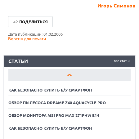
Игорь Симонов
КАК БЕЗОПАСНО КУПИТЬ Б/У СМАРТФОН
ПОДЕЛИТЬСЯ
ОБЗОР ПЫЛЕСОСА DREAME Z40 AQUACYCLE PRO
Дата публикации: 01.02.2006
Версия для печати
ОБЗОР МОНИТОРА MSI PRO MAX 271PHW E14
КАК БЕЗОПАСНО КУПИТЬ Б/У СМАРТФОН
СТАТЬИ
все статьи
ОБЗОР ПЫЛЕСОСА DREAME Z40 AQUACYCLE PRO
ОБЗОР МОНИТОРА MSI PRO MAX 271PHW E14
КАК БЕЗОПАСНО КУПИТЬ Б/У СМАРТФОН
ОБЗОР ПЫЛЕСОСА DREAME Z40 AQUACYCLE PRO
ОБЗОР МОНИТОРА MSI PRO MAX 271PHW E14
КАК БЕЗОПАСНО КУПИТЬ Б/У СМАРТФОН