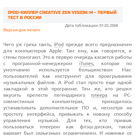
IPOD-КИЛЛЕР CREATIVE ZEN VISION: M - ПЕРВЫЙ
ТЕСТ В РОССИИ
Дата публикации: 01.02.2006
Версия для печати
Чего уж греха таить,
iPod
прежде всего предназначен
для компьютеров Apple. Там ему, как говорится, и
стены помогают. Это в первую очередь касается работы
с программой-менеджером
iTunes
, которая по
умолчанию используется большинством Mac-
пользователей как инструмент для проигрывания
музыкальных файлов. А iPod стал просто еще одной
закладкой в этой программе. Тем же, кто решил
вкусить прелести легендарного
плеера
на PC-
совместимых компьютерах, приходилось
устанавливать дополнительное ПО и, несмотря на
простоту интерфейса, привыкать к новому способу
управления музыкой. Для тех, кто привык
пользоваться плеером как флэш-диском, такой
вариант был серьезным ограничением. И новинке от