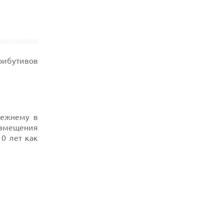
рибутивов
режнему в
размещения
10 лет как