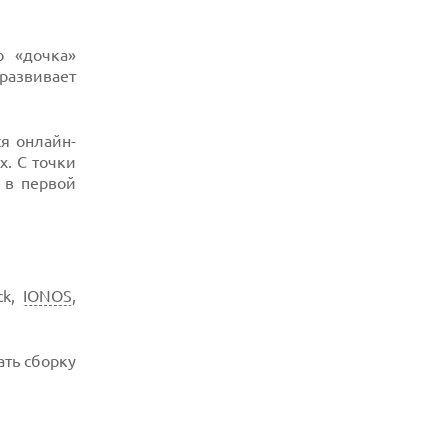
о «дочка»
развивает
ся онлайн-
. С точки
 в первой
ck,
IONOS
,
ать сборку