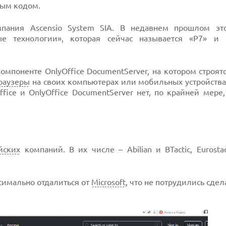
ным кодом.
пания Ascensio System SIA. В недавнем прошлом эт
е технологии», которая сейчас называется «Р7» и 
компоненте OnlyOffice DocumentServer, на котором строят
раузеры
на своих компьютерах или мобильных устройствах
ice и OnlyOffice DocumentServer нет, по крайней мере,
йских
компаний. В их числе – Abilian и BTactic, Eurosta
ксимально отдалиться от
Microsoft
, что не потрудились сдел