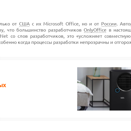
олько от
США
с их Microsoft Office, но и от
России
. Авт
му, что большинство разработчиков
OnlyOffice
в настоя
Net со слов разработчиков, это «усложняет совместную
собенно когда процессы разработки непрозрачны и отгоро
ых