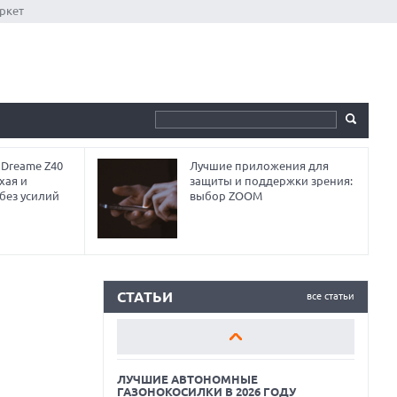
ркет
 Dreame Z40
Лучшие приложения для
хая и
защиты и поддержки зрения:
без усилий
выбор ZOOM
ЛУЧШИЕ АВТОНОМНЫЕ
ГАЗОНОКОСИЛКИ В 2026 ГОДУ
ЛУЧШИЕ ВИДЕОРЕГИСТРАТОРЫ В 2026
ГОДУ
СТАТЬИ
все статьи
КАК БЕЗОПАСНО КУПИТЬ Б/У
СМАРТФОН
ЛУЧШИЕ АВТОНОМНЫЕ
ГАЗОНОКОСИЛКИ В 2026 ГОДУ