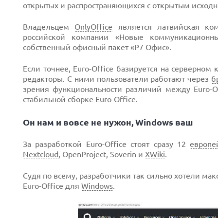
открытых и распространяющихся с открытым исход
Владельцем
OnlyOffice
является латвийская ком
российской компании «Новые коммуникационны
собственный офисный пакет «Р7 Офис».
Если точнее, Euro-Office базируется на серверном 
редакторы. С ними пользователи работают через
б
зрения функциональности различий между Euro-Off
стабильной сборке Euro-Office.
Он нам и вовсе не нужон, Windows ваш
За разработкой Euro-Office стоят сразу 12
европе
Nextcloud
, OpenProject, Soverin и
XWiki
.
Судя по всему, разработчики так сильно хотели ма
Euro-Office для
Windows
.