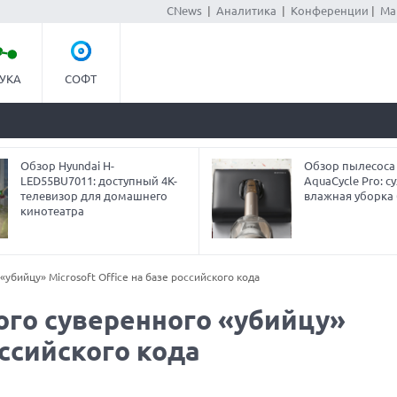
CNews
|
Аналитика
|
Конференции
|
Ма
УКА
СОФТ
Обзор Hyundai H-
Обзор пылесоса
LED55BU7011: доступный 4K-
AquaCycle Pro: су
телевизор для домашнего
влажная уборка 
кинотеатра
убийцу» Microsoft Office на базе российского кода
ого суверенного «убийцу»
оссийского кода