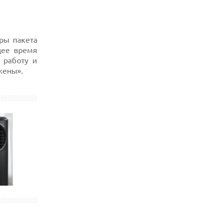
оры пакета
щее время
 работу и
жены».