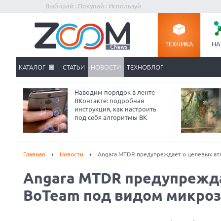
Выбирай : Покупай : Используй
ТЕХНИКА
НА
КАТАЛОГ
СТАТЬИ
НОВОСТИ
ТЕХНОБЛОГ
Наводим порядок в ленте
ВКонтакте: подробная
инструкция, как настроить
под себя алгоритмы ВК
Главная
Новости
Angara MTDR предупреждает о целевых ат
Angara MTDR предупрежда
Prev
BoTeam под видом микро