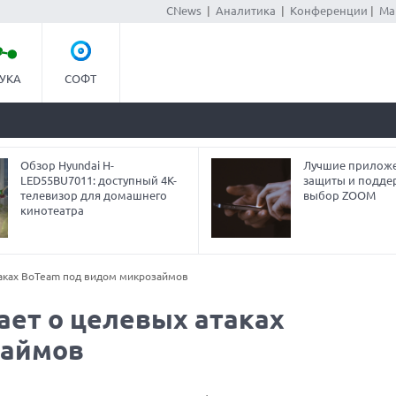
CNews
|
Аналитика
|
Конференции
|
Ма
УКА
СОФТ
Обзор Hyundai H-
Лучшие приложе
LED55BU7011: доступный 4K-
защиты и подде
телевизор для домашнего
выбор ZOOM
кинотеатра
аках BoTeam под видом микрозаймов
ет о целевых атаках
займов