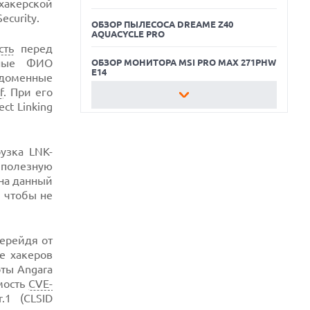
хакерской
ecurity.
ОБЗОР ПЫЛЕСОСА DREAME Z40
AQUACYCLE PRO
сть
перед
ьные ФИО
ОБЗОР МОНИТОРА MSI PRO MAX 271PHW
E14
 доменные
f
. При его
КАК БЕЗОПАСНО КУПИТЬ Б/У
ct Linking
СМАРТФОН
ОБЗОР ПЫЛЕСОСА DREAME Z40
AQUACYCLE PRO
рузка LNK-
 полезную
ОБЗОР МОНИТОРА MSI PRO MAX 271PHW
 на данный
E14
 чтобы не
перейдя от
е хакеров
рты Angara
мость
CVE-
.1 (CLSID