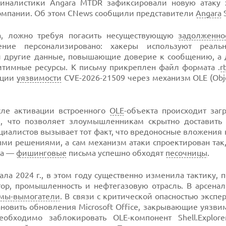
иналистики Angara MTDR зафиксировали новую атаку 
мпании. Об этом CNews сообщили представители
Angara
S
, ложно требуя погасить несуществующую
задолженно
ение персонализировано: хакеры используют реал
и другие данные, повышающие доверие к сообщению, а
тимные ресурсы. К письму прикреплен файл формата .
rt
ации
уязвимости
CVE-2026-21509 через механизм OLE (Obje
сле активации встроенного
OLE
-объекта происходит заг
, что позволяет злоумышленникам скрытно доставить
циалистов вызывает тот факт, что вредоносные вложения
ми решениями, а сам механизм атаки спроектирован так,
за —
фишинговые
письма успешно обходят
песочницы
.
ала 2024 г., в этом году существенно изменила тактику, 
тор, промышленность и нефтегазовую отрасль. В арсенал
мы-вымогатели
. В связи с критической опасностью экспе
овить обновления Microsoft Office, закрывающие уязви
бходимо заблокировать OLE-компонент Shell.Explorer