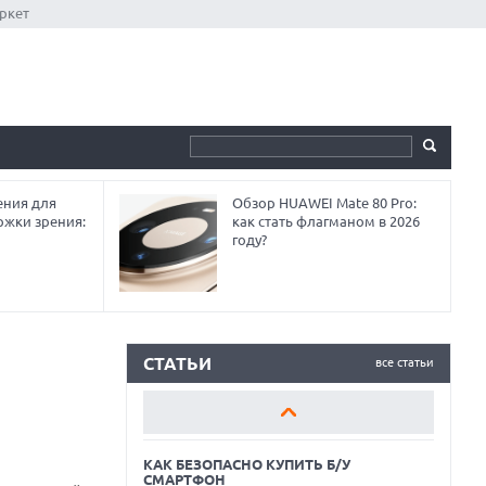
ркет
ния для
Обзор HUAWEI Mate 80 Pro:
ржки зрения:
как стать флагманом в 2026
году?
КАК БЕЗОПАСНО КУПИТЬ Б/У
СМАРТФОН
ОБЗОР ПЫЛЕСОСА DREAME Z40
AQUACYCLE PRO
СТАТЬИ
все статьи
ОБЗОР МОНИТОРА MSI PRO MAX 271PHW
E14
КАК БЕЗОПАСНО КУПИТЬ Б/У
СМАРТФОН