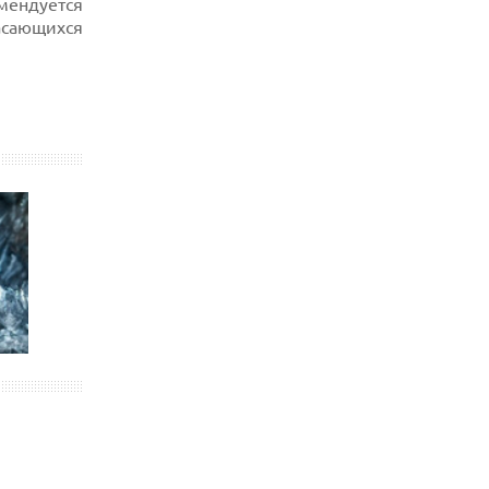
мендуется
асающихся