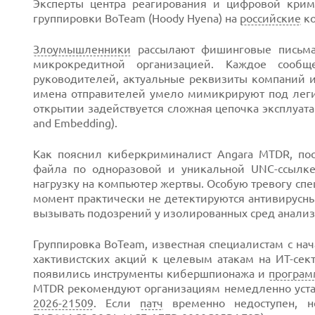
Эксперты центра реагирования и цифровой крим
группировки BoTeam (Hoody Hyena) на
российские
ко
Злоумышленники
рассылают фишинговые письма
микрокредитной организацией. Каждое сообщ
руководителей, актуальные реквизиты компаний 
Next
имена отправителей умело мимикрируют под леги
открытии задействуется сложная цепочка эксплуат
and Embedding).
Как пояснил киберкриминалист Angara MTDR, по
файла по одноразовой и уникальной UNC-ссылке
нагрузку на компьютер жертвы. Особую тревогу спе
момент практически не детектируются антивирусны
вызывать подозрений у изолированных сред анали
Группировка BoTeam, известная специалистам с нач
хактивистских акций к целевым атакам на ИТ-сек
появились инструменты кибершпионажа и
програм
MTDR рекомендуют организациям немедленно устан
2026-21509
. Если
патч
временно недоступен, нео