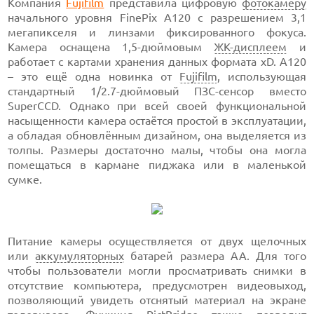
Компания
Fujifilm
представила цифровую
фотокамеру
начального уровня FinePix A120 с разрешением 3,1
мегапикселя и линзами фиксированного фокуса.
Камера оснащена 1,5-дюймовым
ЖК-дисплеем
и
работает с картами хранения данных формата xD. A120
– это ещё одна новинка от
Fujifilm
, использующая
стандартный 1/2.7-дюймовый ПЗС-сенсор вместо
SuperCCD. Однако при всей своей функциональной
насыщенности камера остаётся простой в эксплуатации,
а обладая обновлённым дизайном, она выделяется из
толпы. Размеры достаточно малы, чтобы она могла
помещаться в кармане пиджака или в маленькой
сумке.
Питание камеры осуществляется от двух щелочных
или
аккумуляторных
батарей размера АА. Для того
чтобы пользователи могли просматривать снимки в
отсутствие компьютера, предусмотрен видеовыход,
позволяющий увидеть отснятый материал на экране