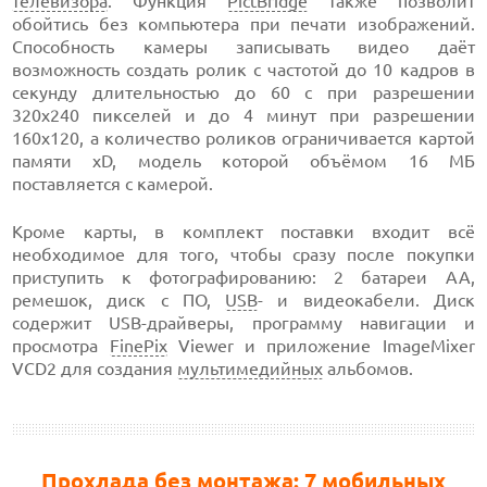
телевизора
. Функция
PictBridge
также позволит
обойтись без компьютера при печати изображений.
Способность камеры записывать видео даёт
возможность создать ролик с частотой до 10 кадров в
секунду длительностью до 60 с при разрешении
320х240 пикселей и до 4 минут при разрешении
160х120, а количество роликов ограничивается картой
памяти xD, модель которой объёмом 16 МБ
поставляется с камерой.
Кроме карты, в комплект поставки входит всё
необходимое для того, чтобы сразу после покупки
приступить к фотографированию: 2 батареи АА,
ремешок, диск с ПО,
USB
- и видеокабели. Диск
содержит USB-драйверы, программу навигации и
просмотра
FinePix
Viewer и приложение ImageMixer
VCD2 для создания
мультимедийных
альбомов.
Прохлада без монтажа: 7 мобильных