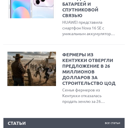
инструмент для проверки
БАТАРЕЕЙ И
утечки данных и объяснили
СПУТНИКОВОЙ
причины публичного
СВЯЗЬЮ
разглашения проблемы
HUAWEI представила
вместо обращения в
смартфон Nova 16 SE с
компанию.
уникальным аккумулятором
емкостью 8500 мАч,
спутниковой связью Beidou
и максимальной защитой
ФЕРМЕРЫ ИЗ
IP69K. Устройство оснащено
КЕНТУККИ ОТВЕРГЛИ
ярким OLED-дисплеем,
ПРЕДЛОЖЕНИЕ В 26
чипсетом Kirin 8020 и
МИЛЛИОНОВ
работает под управлением
ДОЛЛАРОВ ЗА
HarmonyOS 6.1.
СТРОИТЕЛЬСТВО ЦОД
Семья фермеров из
Кентукки отказалась
продать землю за 26
миллионов долларов для
строительства центра
КАК БЕЗОПАСНО КУПИТЬ Б/У СМАРТФОН
обработки данных ИИ,
СТАТЬИ
все статьи
предпочтя сохранить
ОБЗОР ПЫЛЕСОСА DREAME Z40 AQUACYCLE PRO