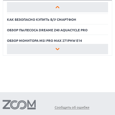
сельскохозяйственное
наследие и экологию
ОБЗОР МОНИТОРА MSI PRO MAX 271PHW E14
региона.
КАК БЕЗОПАСНО КУПИТЬ Б/У СМАРТФОН
ОБЗОР ПЫЛЕСОСА DREAME Z40 AQUACYCLE PRO
ОБЗОР МОНИТОРА MSI PRO MAX 271PHW E14
КАК БЕЗОПАСНО КУПИТЬ Б/У СМАРТФОН
ОБЗОР ПЫЛЕСОСА DREAME Z40 AQUACYCLE PRO
ОБЗОР МОНИТОРА MSI PRO MAX 271PHW E14
Сообщить об ошибке