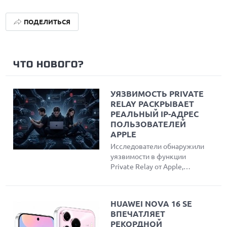
ПОДЕЛИТЬСЯ
ЧТО НОВОГО?
УЯЗВИМОСТЬ PRIVATE
RELAY РАСКРЫВАЕТ
РЕАЛЬНЫЙ IP-АДРЕС
ПОЛЬЗОВАТЕЛЕЙ
APPLE
Исследователи обнаружили
уязвимости в функции
Private Relay от Apple,
позволяющие
злоумышленникам обойти
защиту и узнать реальный
HUAWEI NOVA 16 SE
IP-адрес пользователей
ВПЕЧАТЛЯЕТ
Safari. Эксперты создали
РЕКОРДНОЙ