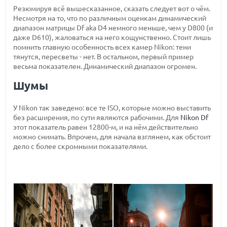
Резюмируя всё вышесказанное, сказать следует вот о чём.
Несмотря на то, что по различным оценкам динамический
диапазон матрицы Df aka D4 немного меньше, чем у D800 (и
даже D610), жаловаться на него кощунственно. Стоит лишь
помнить главную особенность всех камер Nikon: тени
тянутся, пересветы - нет. В остальном, первый пример
весьма показателен. Динамический диапазон огромен.
Шумы
У Nikon так заведено: все те ISO, которые можно выставить
без расширения, по сути являются рабочими. Для
Nikon Df
этот показатель равен 12800-м, и на нём действительно
можно снимать. Впрочем, для начала взглянем, как обстоит
дело с более скромными показателями.