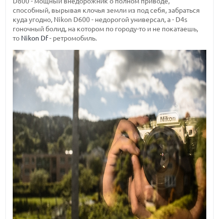
D800 - мощный внедорожник о полном приводе,
способный, вырывая клочья земли из под себя, забраться
куда угодно, Nikon D600 - недорогой универсал, а - D4s
гоночный болид, на котором по городу-то и не покатаешь,
то
Nikon Df
- ретромобиль.