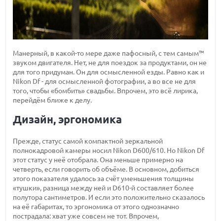
Манерный, в какой-то мере даже пафосный, с тем самым™
звуком двигателя. Нет, не для поездок за продуктами, он не
для того придуман. Он для осмысленной езды. Равно как и
Nikon Df - для осмысленной фотографии, а во все не для
того, чтобы «бомбить» свадьбы. Впрочем, это всё лирика,
перейдём ближе к делу.
Дизайн, эргономика
Прежде, статус самой компактной зеркальной
полнокадровой камеры носил Nikon D600/610. Но Nikon Df
этот статус у неё отобрала. Она меньше примерно на
четверть, если говорить об объёме. В основном, добиться
этого показателя удалось за счёт уменьшения толщины
«тушки», разница между ней и D610-й составляет более
полутора сантиметров. И если это положительно сказалось
на её габаритах, то эргономика от этого однозначно
пострадала: хват уже совсем не тот. Впрочем,