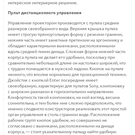
интересное интерьерное решение.
Пульт дистанционного управления
Управление проектором производится с пульта средних
размеров своеобразного вида. Верхняя крышка пульта
имеет строгую прямоугольную форму с резкими гранями,
нижняя часть имеет заметные претензии на эргономику и
обладает характерными выемками, расположенными
вдоль средней линии днища. Сложная форма нижней части
корпуса пульта не делает его удобным, поскольку при
сравнительно небольшой длине он настолько широкий, что
с трудом помещается в мужской ладони. Кнопок на пульте
немного, что вполне нормально для проекционной техники.
Джойстик с кнопкой Enter посередине имеет
своеобразную, характерную для пультов Sony, компоновку
с широким размахом в горизонтальном направлении.
Комфортность такой компоновки, на мой взгляд, весьма
сомнительна, и тем более мне сложно предположить, что
именно сподвигло конструкторов реализовать этот простой
орган управления в столь странном виде. Расположение
рабочих групп кнопок удобное, но совершенно не
согласовано с выемками, расположенными на днище
корпуса, — стоит указательному пальцу найти удобную