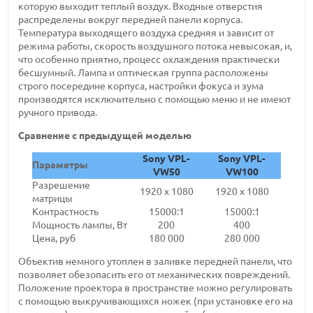
которую выходит теплый воздух. Входные отверстия
распределены вокруг передней панели корпуса.
Температура выходящего воздуха средняя и зависит от
режима работы, скорость воздушного потока невысокая, и,
что особенно приятно, процесс охлаждения практически
бесшумный. Лампа и оптическая группа расположены
строго посередине корпуса, настройки фокуса и зума
производятся исключительно с помощью меню и не имеют
ручного привода.
Сравнение с предыдущей моделью
Sony VPL-
Sony VPL-
Параметры
VW50
VW100
Разрешение
1920 x 1080
1920 x 1080
матрицы
Контрастность
15000:1
15000:1
Мощность лампы, Вт
200
400
Цена, руб
180 000
280 000
Объектив немного утоплен в заливке передней панели, что
позволяет обезопасить его от механических повреждений.
Положение проектора в пространстве можно регулировать
с помощью выкручивающихся ножек (при установке его на