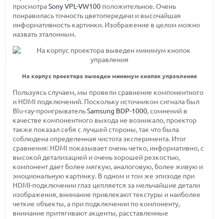
просмотра
Sony VPL-VW100
положительное. Очень
понравилась точность цветопередачи и высочайшая
информативность картинки. Изображение в целом можно
назвать эталонным.
На корпус проектора выведен минимум кнопок управления
Пользуясь случаем, мы провели сравнение компонентного
и HDMI подключений. Поскольку источником сигнала был
Blu-ray-проигрыватель
Samsung BDP-1000
, сомнений в
качестве компонентного выхода не возникало, проектор
также показал себя с лучшей стороны, так что была
соблюдена определенная чистота эксперимента. Итог
сравнения: HDMI показывает очень четко, информативно, с
высокой детализацией и очень хорошей резкостью,
компонент дает более мягкую, аналоговую, более живую и
эмоциональную картинку. В одном и том же эпизоде при
HDMI-подключении глаз цепляется за мельчайшие детали
изображения, внимание привлекают текстуры и наиболее
четкие объекты, а при подключении по компоненту,
внимание притягивают акценты, расставленные