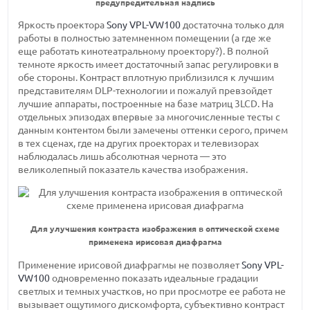
предупредительная надпись
Яркость проектора
Sony VPL-VW100
достаточна только для
работы в полностью затемненном помещении (а где же
еще работать кинотеатральному проектору?). В полной
темноте яркость имеет достаточный запас регулировки в
обе стороны. Контраст вплотную приблизился к лучшим
представителям DLP-технологии и пожалуй превзойдет
лучшие аппараты, построенные на базе матриц 3LCD. На
отдельных эпизодах впервые за многочисленные тесты с
данным контентом были замечены оттенки серого, причем
в тех сценах, где на других проекторах и телевизорах
наблюдалась лишь абсолютная чернота — это
великолепный показатель качества изображения.
Для улучшения контраста изображения в оптической схеме
применена ирисовая диафрагма
Применение ирисовой диафрагмы не позволяет
Sony VPL-
VW100
одновременно показать идеальные градации
светлых и темных участков, но при просмотре ее работа не
вызывает ощутимого дискомфорта, субъективно контраст