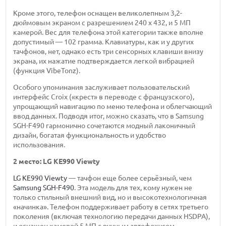
Кроме этого, телефон оснащен великолепным 3,2-
дюймовым экраном с разрешением 240 x 432, и 5 МП
камерой. Вес для телефона этой категории также вполне
допустимый — 102 грамма. Клавиатуры, как и у других
тачфонов, нет, однако есть три сенсорных клавиши внизу
экрана, их нажатие подтверждается легкой вибрацией
(функция VibeTonz).
Особого упоминания заслуживает пользовательский
интерфейс Croix («крест» в переводе с французского),
упрощающий навигацию по меню телефона и облегчающий
ввод данных. Подводя итог, можно сказать, что в Samsung
SGH-F490 гармонично сочетаются модный лаконичный
дизайн, богатая функциональность и удобство
использования.
2 место: LG KE990 Viewty
LG KE990 Viewty
— тачфон еще более серьёзный, чем
Samsung SGH-F490
. Эта модель для тех, кому нужен не
только стильный внешний вид, но и высокотехнологичная
«начинка». Телефон поддерживает работу в сетях третьего
поколения (включая технологию передачи данных HSDPA),