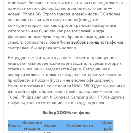
отдельная большая тема, мы же в этот раз сосредоточимся
на «чистых» телефонах. Единственное исключение —
новый iPhone 3G. Строго говоря, возможности ОС вполне
позволяют назвать его смартфоном (или даже
коммуникатором, так как строгой границы между этими
категориями нет), но это как раз тот случай, когда
формальностями лучше пренебречь во имя здравого
смысла: согласитесь, без iPhone
выборка лучших тачфонов
смотрелась бы на редкость нелепо.
Нетрудно заметить, что в данном сегменте традиционно
лидируют южнокорейские производители, среди которых
«третьим лишним» выделяется Apple. Сегодняшняя
выборка включает только те модели, которые уже можно
приобрести в России (пусть и не вполне официально).
Именно поэтому в нее не вошли Nokia 5800 (долгожданный
финский тачфон, более известный под кодовым именем
Tube), Philips Xenium X-Connect, Samsung SGH-F700 и другие
тачфоны, только готовящиеся к выходу на рынок.
Выбор ZOOM: тачфоны
Название
Цена,
Место
Экран
Особенности
модели
руб.