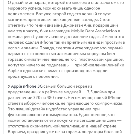
О дизайне аппарата, который во многом и стал залогом его
мирового успеха, можно сказать лишь одно: он
великолепен. Вот уже второй год его черный силуэт
магнитом притягивает восхищенные взгляды. Стоит
отметить, что гений дизайна Джонатан Айв, подаривший
нам эту красоту, был награжден Mobile Data Association в
номинации «Лучшее личное достижение года». Именно этот
человек сделал iPhone таким приятным на вид и простым в
использовании. Правда, скептики утверждают, что первый
вариант с его полностью алюминиевым корпусом был
гораздо симпатичнее нынешнего с пластиковой крышкой,
но тут уж ничего не поделаешь — при обновлении линейки
Apple в одночасье снимает с производства модели
предыдущего поколения.
У
Apple iPhone 3G
самый большой экран из
представленных в рейтинге моделей — 3,5 дюйма при
разрешении 320 на 480 точек. Несомненно, новый iPhone
станет выбором человека, не признающего компромиссы.
Это лучший дизайн и удобство управления при
функциональности коммуникатора. Единственное, что
может остановить от его покупки на сегодняшний день —
отсутствие окончательной легализации в нашей стране.
Впрочем, праздник уже не за горами: операторы большой