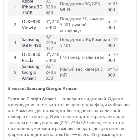
Apple
3,5",
Поддержка 3G, GPS,
от 33
1
iPhone 3G
320 x
Wi-Fi
000
16GB
480
Поддержа 3G, камера
LG KE990
3", 240
от 12
2
5 МП, ручной
Viewty
x 400
000
автофокус
3,2",
Samsung
Поддержка 3G, Камера
от 14
3
240 x
SGH-F490
5 МП
000
432
LG KE850
3", 240
от 10
4
FM-тюнер, малый вес
Prada
x 400
000
Samsung
2,6",
Малый вес, камера 3
от 16
5
Giorgio
240 x
МП
000
Armani
320
5 место: Samsung Giorgio Armani
Samsung Giorgio Armani
— телефон имиджевый. Одного
утверждения о том, что это не просто телефон, а мобильник
«от Армани», достаточно, чтобы модники сделали свой
выбор в его пользу. И уже неважно, что экран у него для
тачфона не так уж велик (2,6”, 240x320 точек) — зато это
позволило уменьшить размеры аппарата до чуть ли не до
формата кредитной карты. Вес — всего 85 граммов, что