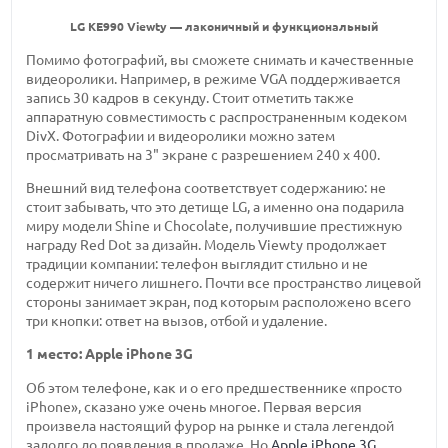
LG KE990 Viewty — лаконичный и функциональный
Помимо фотографий, вы сможете снимать и качественные
видеоролики. Например, в режиме VGA поддерживается
запись 30 кадров в секунду. Стоит отметить также
аппаратную совместимость с распространенным кодеком
DivX. Фотографии и видеоролики можно затем
просматривать на 3" экране с разрешением 240 х 400.
Внешний вид телефона соответствует содержанию: не
стоит забывать, что это детище LG, а именно она подарила
миру модели Shine и Chocolate, получившие престижную
награду Red Dot за дизайн. Модель Viewty продолжает
традиции компании: телефон выглядит стильно и не
содержит ничего лишнего. Почти все пространство лицевой
стороны занимает экран, под которым расположено всего
три кнопки: ответ на вызов, отбой и удаление.
1 место: Apple iPhone 3G
Об этом телефоне, как и о его предшественнике «просто
iPhone», сказано уже очень многое. Первая версия
произвела настоящий фурор на рынке и стала легендой
задолго до появления в продаже. Но
Apple iPhone 3G