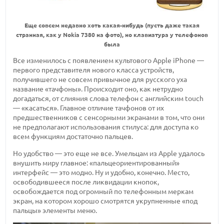
Еще совсем недавно хоть какая-нибудь (пусть даже такая
странная, как у Nokia 7380 на фото), но клавиатура у телефонов
была
Все изменилось с появлением культового Apple iPhone —
первого представителя нового класса устройств,
получившего не совсем привычное для русского уха
название «тачфоны». Происходит оно, как нетрудно
догадаться, от слияния слова телефон с английским touch
— «касаться». Главное отличие тачфонов от их
предшественников с сенсорными экранами в том, что они
не предполагают использования стилуса: для доступа ко
всем функциям достаточно пальцев.
Но удобство — это еще не все. Умельцам из Apple удалось
внушить миру главное: «пальцеориентированный»
интерфейс — это модно. Ну и удобно, конечно. Место,
освободившееся после ликвидации кнопок,
освобождается под огромный по телефонным меркам
экран, на котором хорошо смотрятся укрупненные «под
пальцы» элементы меню.