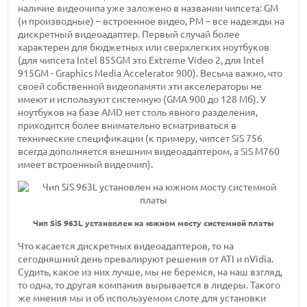
наличие видеочипа уже заложено в названии чипсета: GM
(и производные) – встроенное видео, PM – все надежды на
дискретный видеоадаптер. Первый случай более
характерен для бюджетных или сверхлегких ноутбуков
(для чипсета Intel 855GM это Extreme Video 2, для Intel
915GM - Graphics Media Accelerator 900). Весьма важно, что
своей собственной видеопамяти эти акселераторы не
имеют и используют системную (GMA 900 до 128 Мб). У
ноутбуков на базе AMD нет столь явного разделения,
приходится более внимательно всматриваться в
технические спецификации (к примеру, чипсет SiS 756
всегда дополняется внешним видеоадаптером, а SiS M760
имеет встроенный видеочип).
Чип SiS 963L установлен на южном мосту системной платы
Что касается дискретных видеоадаптеров, то на
сегодняшний день превалируют решения от ATI и nVidia.
Судить, какое из них лучше, мы не беремся, на наш взгляд,
то одна, то другая компания вырывается в лидеры. Такого
же мнения мы и об используемом слоте для установки