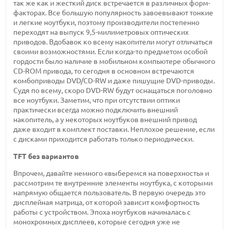
так же как и жесткий диск встречается в различных форм-
факторах. Все большую популярность завоевывают тонкие
и легкие ноутбуки, поэтому производители постепенно
переходят на выпуск 9,5-милиметровых оптических
приводов. Вдобавок ко всему накопители могут отличаться
своими возможностями. Если когда-то предметом особой
гордости было наличие в мобильном компьютере обычного
CD-ROM привода, то сегодня в основном встречаются
комбоприводы DVD/CD-RW и даже пишущие DVD-приводы.
Судя по всему, скоро DVD-RW будут оснащаться поголовно
все ноутбуки. Заметим, что при отсутствии оптики
практически всегда можно подключить внешний
накопитель, а у некоторых ноутбуков внешний привод
даже входит в комплект поставки. Неплохое решение, если
с дисками приходится работать только периодически.
TFT без вариантов
Впрочем, давайте немного «выберемся на поверхность» и
рассмотрим те внутренние элементы ноутбука, с которыми
напрямую общается пользователь. В первую очередь это
дисплейная матрица, от которой зависит комфортность
работы с устройством. Эпоха ноутбуков начиналась с
монохромных дисплеев, которые сегодня уже не