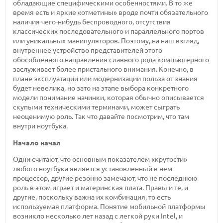
обладающие специфическими особенностями. В то же
время есть и яркие «отметины» вроде почти обязательного
наличия чего-нибудь беспроводного, отсутствия
классических последовательного и параллельного портов
или уникальных манипуляторов. Поэтому, на наш взгляд,
внутреннее устройство представителей этого
обособленного направления славного рода компьютерного
заслуживает более пристального внимания. Конечно, в
плане эксплуатации или модернизации польза от знания
будет невелика, но зато на этапе выбора конкретного
модели понимание начинки, которая обычно описывается
скупыми техническими терминами, может сыграть
неоценимую роль. Так что давайте посмотрим, что там
внутри ноутбука.
Начало начал
Одни считают, что основным показателем «крутости»
любого ноутбука является установленный в нем
процессор, другие резонно замечают, что не последнюю
роль в этом играет и материнская плата. Правы и те, и
другие, поскольку важна их комбинация, то есть
используемая платформа. Понятие мобильной платформы
возникло несколько лет назад с легкой руки Intel, и