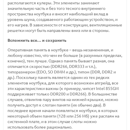
располагаются кулеры. Эти элементы занимают
значительную часть и без того тесного внутреннего
пространства ноутбука и вносят наибольший вклад в
уровень шума, создаваемого работающим устройством, и
его нагрев. В зависимости от конструкции, вентиляционные
решетки могут быть направлены вниз или в стороны.
Вспомнить все… и сохранить
Оперативная память в ноутбуке – вещь незаменимая, и
любому известно, что чем ее больше (в разумных пределах,
конечно), тем лучше. Однако память бывает разная, она
отличается скоростью (DDR266, DDR333 и т.п.),
типоразмером (EDO, SO DIMM и др.), типом (DDR, DDR2 и
др.). Поскольку память является одним из тех редких
элементов ноутбука, для которого возможен апгрейд, все
эти характеристики важны (к примеру, чипсет Intel 855GM
поддерживает только DDR200 и DDR266). В большинстве
случаев, отвинтив пару винтов на нижней крышке, можно
получить доступ к слотам памяти (их обычно два). В
последнее время начали появляться ноутбуки, в которых
некоторый объем памяти (128 или 256 Мб) уже распаян на
системной плате, и в этом случае слоты можно
использовать более рационально.