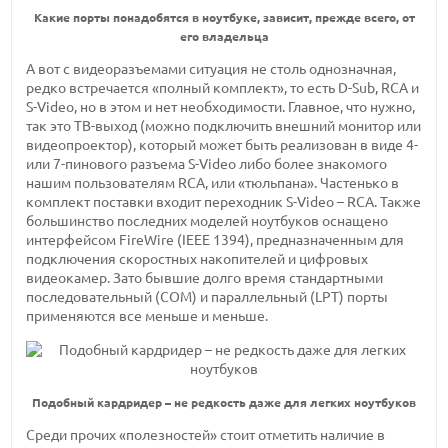
Какие порты понадобятся в ноутбуке, зависит, прежде всего, от
его владельца
А вот с видеоразъемами ситуация не столь однозначная,
редко встречается «полный комплект», то есть D-Sub, RCA и
S-Video, но в этом и нет необходимости. Главное, что нужно,
так это ТВ-выход (можно подключить внешний монитор или
видеопроектор), который может быть реализован в виде 4-
или 7-пинового разъема S-Video либо более знакомого
нашим пользователям RCA, или «тюльпана». Частенько в
комплект поставки входит переходник S-Video – RCA. Также
большинство последних моделей ноутбуков оснащено
интерфейсом FireWire (IEEE 1394), предназначенным для
подключения скоростных накопителей и цифровых
видеокамер. Зато бывшие долго время стандартными
последовательный (COM) и параллельный (LPT) порты
применяются все меньше и меньше.
Подобный кардридер – не редкость даже для легких ноутбуков
Среди прочих «полезностей» стоит отметить наличие в