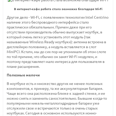
В интернет-кафе работа стала возможна благодаря Wi-Fi
Другое дело - Wi-Fi, с появлением технологии Intel Centrino
наличие этого беспроводного интерфейса стало
практически обязательным. Причем даже при его
отсутствии производитель обычно выпускает ноутбук, в
который очень легко установить этот модуль (так
называемые Wireless Ready ноутбуки): антенна встроена в
дисплейную половинку, а модуль вставляется в слот
MiniPCI. Кстати, мы до сих пор не упоминали об этом слоте
по той причине, что обычно он занят Wi-Fi модулем, и
поэтому представляет мало интереса для пользователя в
плане расширения.
Полезные мелочи
В ноутбуке есть и множество других не менее полезных
компонентов, к примеру, та же аккумуляторная батарея.
Чаще всего она расположена ближе к задней стенке, и ее
можно снять и заменить самостоятельно. Бывшие когда-то
популярными никель-металлогидридные батареи уже
отслужили свое и встречаются только в очень старых
ноутбуках. Сегодня в основном используются ионно-