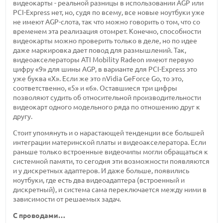
видеокарты - реальной разницы в использовании AGP или
PCI-Express нет, но, судя по всему, все новые ноутбуки уже
не имеют AGP-слота, так что можно говорить о том, что со
временем эта реализация отомрет. Конечно, способности
видеокарты можно проверить только в деле, но по идее
даже маркировка дает повод для размышлений. Так,
видеоакселераторы ATI Mobility Radeon имеют первую
цифру «9» для шины AGP, в варианте для PCI-Express это
уже буква «Х». Если же это nVidia GeForce Go, то это,
соответственно, «5» и «6». Оставшиеся три цифры
позволяют судить об относительной производительности
видеокарт одного модельного ряда по отношению друг к
другу.
Стоит упомянуть и о нарастающей тенденции все большей
интеграции материнской платы и видеоакселератора. Если
раньше только встроенные видеочипы могли обращаться к
системной памяти, то сегодня эти возможности появляются
и у дискретных адаптеров. И даже больше, появились
ноутбуки, где есть два видеоадаптера (встроенный и
дискретный), и система сама переключается между ними в
зависимости от решаемых задач.
С проводами…