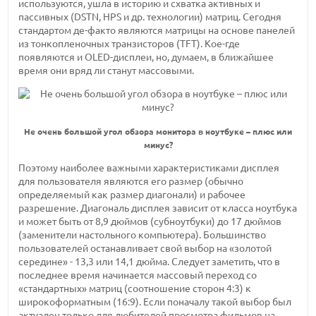
используются, ушла в историю и схватка активных и
пассивных (DSTN, HPS и др. технологии) матриц. Сегодня
стандартом де-факто являются матрицы на основе панелей
из тонкопленочных транзисторов (TFT). Кое-где
появляются и OLED-дисплеи, но, думаем, в ближайшее
время они вряд ли станут массовыми.
Не очень большой угол обзора монитора в ноутбуке – плюс или
минус?
Поэтому наиболее важными характеристиками дисплея
для пользователя являются его размер (обычно
определяемый как размер диагонали) и рабочее
разрешение. Диагональ дисплея зависит от класса ноутбука
и может быть от 8,9 дюймов (субноутбуки) до 17 дюймов
(заменители настольного компьютера). Большинство
пользователей останавливает свой выбор на «золотой
середине» - 13,3 или 14,1 дюйма. Следует заметить, что в
последнее время начинается массовый переход со
«стандартных» матриц (соотношение сторон 4:3) к
широкоформатным (16:9). Если поначалу такой выбор был
актуален только для любителей просмотра фильмов на