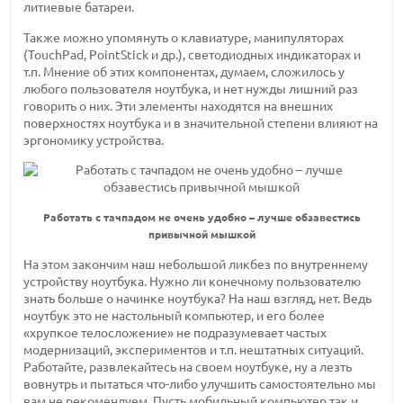
литиевые батареи.
Также можно упомянуть о клавиатуре, манипуляторах
(TouchPad, PointStick и др.), светодиодных индикаторах и
т.п. Мнение об этих компонентах, думаем, сложилось у
любого пользователя ноутбука, и нет нужды лишний раз
говорить о них. Эти элементы находятся на внешних
поверхностях ноутбука и в значительной степени влияют на
эргономику устройства.
Работать с тачпадом не очень удобно – лучше обзавестись
привычной мышкой
На этом закончим наш небольшой ликбез по внутреннему
устройству ноутбука. Нужно ли конечному пользователю
знать больше о начинке ноутбука? На наш взгляд, нет. Ведь
ноутбук это не настольный компьютер, и его более
«хрупкое телосложение» не подразумевает частых
модернизаций, экспериментов и т.п. нештатных ситуаций.
Работайте, развлекайтесь на своем ноутбуке, ну а лезть
вовнутрь и пытаться что-либо улучшить самостоятельно мы
вам не рекомендуем. Пусть мобильный компьютер так и