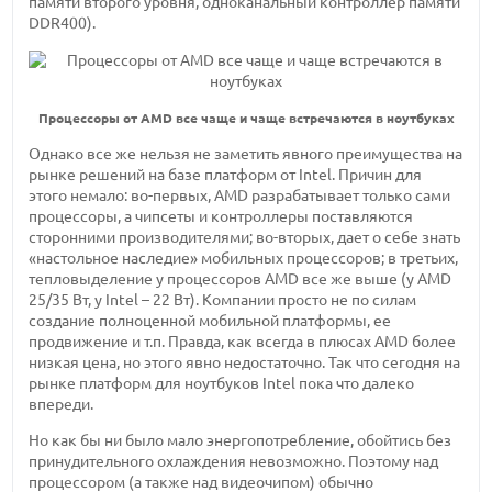
памяти второго уровня, одноканальный контроллер памяти
DDR400).
Процессоры от AMD все чаще и чаще встречаются в ноутбуках
Однако все же нельзя не заметить явного преимущества на
рынке решений на базе платформ от Intel. Причин для
этого немало: во-первых, AMD разрабатывает только сами
процессоры, а чипсеты и контроллеры поставляются
сторонними производителями; во-вторых, дает о себе знать
«настольное наследие» мобильных процессоров; в третьих,
тепловыделение у процессоров AMD все же выше (у AMD
25/35 Вт, у Intel – 22 Вт). Компании просто не по силам
создание полноценной мобильной платформы, ее
продвижение и т.п. Правда, как всегда в плюсах AMD более
низкая цена, но этого явно недостаточно. Так что сегодня на
рынке платформ для ноутбуков Intel пока что далеко
впереди.
Но как бы ни было мало энергопотребление, обойтись без
принудительного охлаждения невозможно. Поэтому над
процессором (а также над видеочипом) обычно