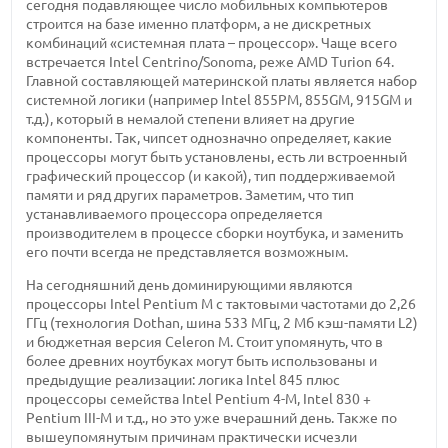
сегодня подавляющее число мобильных компьютеров
строится на базе именно платформ, а не дискретных
комбинаций «системная плата – процессор». Чаще всего
встречается Intel Centrino/Sonoma, реже AMD Turion 64.
Главной составляющей материнской платы является набор
системной логики (например Intel 855PM, 855GM, 915GM и
т.д.), который в немалой степени влияет на другие
компоненты. Так, чипсет однозначно определяет, какие
процессоры могут быть установлены, есть ли встроенный
графический процессор (и какой), тип поддерживаемой
памяти и ряд других параметров. Заметим, что тип
устанавливаемого процессора определяется
производителем в процессе сборки ноутбука, и заменить
его почти всегда не представляется возможным.
На сегодняшний день доминирующими являются
процессоры Intel Pentium M с тактовыми частотами до 2,26
ГГц (технология Dothan, шина 533 МГц, 2 Мб кэш-памяти L2)
и бюджетная версия Celeron M. Стоит упомянуть, что в
более древних ноутбуках могут быть использованы и
предыдущие реализации: логика Intel 845 плюс
процессоры семейства Intel Pentium 4-M, Intel 830 +
Pentium III-M и т.д., но это уже вчерашний день. Также по
вышеупомянутым причинам практически исчезли