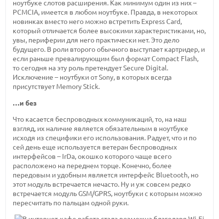
ноутбуке слотов расширения. Как минимум один из них –
PCMCIA, имеется в любом ноутбуке. Правда, в некоторых
новинках вместо него можно встретить Express Card,
который отличается более высокими характеристиками, но,
увы, периферии для него практически нет. Это дело
будущего. В роли второго обычного выступает картридер, и
если раньше превалирующим был формат Compact Flash,
то сегодня на эту роль претендует Secure Digital.
Исключение – ноутбуки от Sony, в которых всегда
присутствует Memory Stick.
…и без
Что касается беспроводных коммуникаций, то, на наш
взгляд, их наличие является обязательным в ноутбуке
исходя из специфики его использования. Радует, что и по
сей день еще используется ветеран беспроводных
интерфейсов – IrDa, окошко которого чаще всего
расположено на переднем торце. Конечно, более
передовым и удобным является интерфейс Bluetooth, но
этот модуль встречается нечасто. Ну и уж совсем редко
встречается модуль GSM/GPRS, ноутбуки с которым можно
пересчитать по пальцам одной руки.