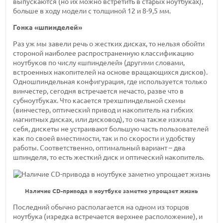
выпускаются (но их можно встретить в старых ноутбуках),
больше в ходу модели с толщиной 12 и 8-9,5 мм.
Гонка «шпинделей»
Раз уж мы завели речь о жестких дисках, то нельзя обойти
стороной наиболее распространенную классификацию
ноутбуков по числу «шпинделей» (другими словами,
встроенных накопителей на основе вращающихся дисков).
Одношпиндельная конфигурация, где используется только
винчестер, сегодня встречается нечасто, разве что в
субноутбуках. Что касается трехшпиндельной схемы
(винчестер, оптический привод и накопитель на гибких
магнитных дисках, или дисковод), то она также изжила
себя, дискеты не устраивают большую часть пользователей
как по своей вместимости, так и по скорости и удобству
работы. Соответственно, оптимальный вариант – два
шпинделя, то есть жесткий диск и оптический накопитель.
Наличие CD-привода в ноутбуке заметно упрощает жизнь
Последний обычно располагается на одном из торцов
ноутбука (изредка встречается верхнее расположение), и