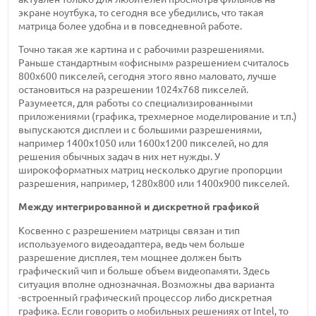
экране ноутбука, то сегодня все убедились, что такая
матрица более удобна и в повседневной работе.
Точно такая же картина и с рабочими разрешениями.
Раньше стандартным «офисным» разрешением считалось
800х600 пикселей, сегодня этого явно маловато, лучше
остановиться на разрешении 1024х768 пикселей.
Разумеется, для работы со специализированными
приложениями (графика, трехмерное моделирование и т.п.)
выпускаются дисплеи и с большими разрешениями,
например 1400х1050 или 1600х1200 пикселей, но для
решения обычных задач в них нет нужды. У
широкоформатных матриц несколько другие пропорции
разрешения, например, 1280х800 или 1400х900 пикселей.
Между интегрированной и дискретной графикой
Косвенно с разрешением матрицы связан и тип
используемого видеоадаптера, ведь чем больше
разрешение дисплея, тем мощнее должен быть
графический чип и больше объем видеопамяти. Здесь
ситуация вполне однозначная. Возможны два варианта
-встроенный графический процессор либо дискретная
графика. Если говорить о мобильных решениях от Intel, то