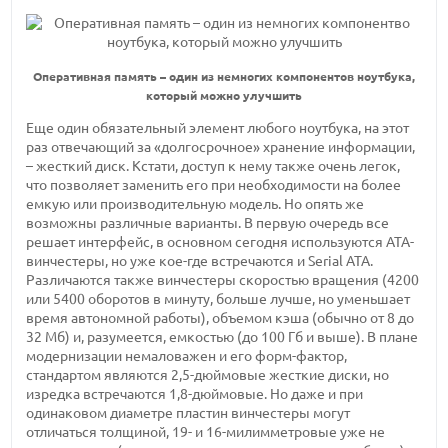
Оперативная память – один из немногих компонентов ноутбука,
который можно улучшить
Еще один обязательный элемент любого ноутбука, на этот
раз отвечающий за «долгосрочное» хранение информации,
– жесткий диск. Кстати, доступ к нему также очень легок,
что позволяет заменить его при необходимости на более
емкую или производительную модель. Но опять же
возможны различные варианты. В первую очередь все
решает интерфейс, в основном сегодня используются ATA-
винчестеры, но уже кое-где встречаются и Serial ATA.
Различаются также винчестеры скоростью вращения (4200
или 5400 оборотов в минуту, больше лучше, но уменьшает
время автономной работы), объемом кэша (обычно от 8 до
32 Мб) и, разумеется, емкостью (до 100 Гб и выше). В плане
модернизации немаловажен и его форм-фактор,
стандартом являются 2,5-дюймовые жесткие диски, но
изредка встречаются 1,8-дюймовые. Но даже и при
одинаковом диаметре пластин винчестеры могут
отличаться толщиной, 19- и 16-милимметровые уже не