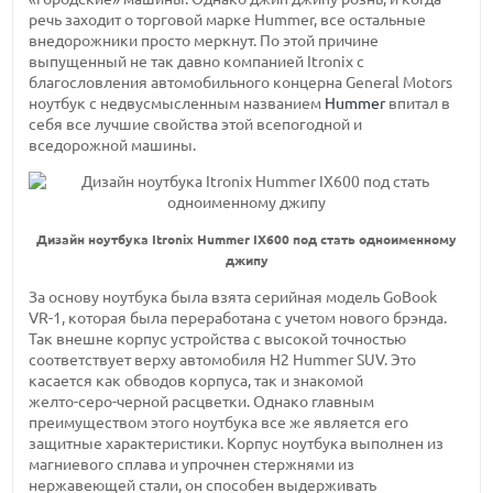
речь заходит о торговой марке Hummer, все остальные
внедорожники просто меркнут. По этой причине
выпущенный не так давно компанией Itronix с
благословления автомобильного концерна General Motors
ноутбук с недвусмысленным названием
Hummer
впитал в
себя все лучшие свойства этой всепогодной и
вседорожной машины.
Дизайн ноутбука Itronix Hummer IX600 под стать одноименному
джипу
За основу ноутбука была взята серийная модель GoBook
VR-1,
которая была переработана с учетом нового брэнда.
Так внешне корпус устройства с высокой точностью
соответствует верху
автомобиля H2 Hummer
SUV. Это
касается как обводов корпуса, так и знакомой
желто-серо-черной
расцветки. Однако главным
преимуществом этого ноутбука все же является его
защитные характеристики. Корпус ноутбука выполнен из
магниевого сплава и упрочнен стержнями из
нержавеющей стали, он способен выдерживать