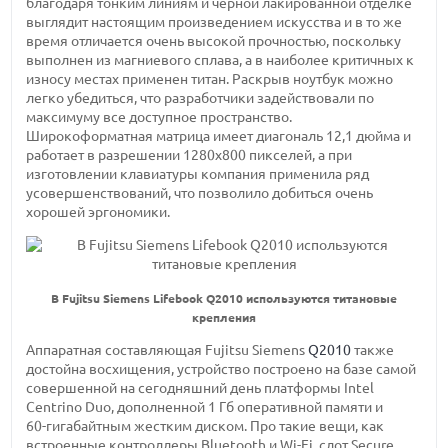
благодаря тонким линиям и черной лакированной отделке
выглядит настоящим произведением искусства и в то же
время отличается очень высокой прочностью, поскольку
выполнен из магниевого сплава, а в наиболее критичных к
износу местах применен титан. Раскрыв ноутбук можно
легко убедиться, что разработчики задействовали по
максимуму все доступное пространство.
Широкоформатная матрица имеет
диагональ 12,1 дюйма
и
работает в
разрешении 1280х800 пикселей,
а при
изготовлении клавиатуры компания применила ряд
усовершенствований, что позволило добиться очень
хорошей эргономики.
В Fujitsu Siemens Lifebook Q2010 используются титановые
крепления
Аппаратная составляющая Fujitsu Siemens
Q2010
также
достойна восхищения, устройство построено на базе самой
совершенной на сегодняшний день платформы Intel
Centrino Duo,
дополненной 1 Гб
оперативной памяти и
60-гигабайтным
жестким диском. Про такие вещи, как
встроенные контроллеры Bluetooth и
Wi-Fi,
слот Secure