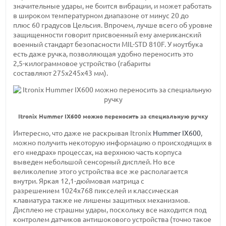
значительные удары, не боится вибрации, и может работать
в широком температурном диапазоне от
минус 20 до
плюс 60 градусов
Цельсия. Впрочем, лучше всего об уровне
защищенности говорит присвоенный ему американский
военный стандарт безопасности
MIL-STD
810F. У ноутбука
есть даже ручка, позволяющая удобно переносить это
2,5-килограммовое
устройство (габариты
составляют 275х245х43 мм).
Itronix Hummer IX600 можно переносить за специальную ручку
Интересно, что даже не раскрывая Itronix
Hummer IX600
,
можно получить некоторую информацию о происходящих в
его «недрах» процессах, на верхнюю часть корпуса
выведен небольшой сенсорный дисплей. Но все
великолепие этого устройства все же располагается
внутри. Яркая
12,1-дюймовая
матрица с
разрешением 1024х768 пикселей
и классическая
клавиатура также не лишены защитных механизмов.
Дисплею не страшны удары, поскольку все находится под
контролем датчиков антишокового устройства (точно такое