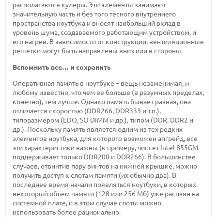
располагаются кулеры. Эти элементы занимают
значительную часть и без того тесного внутреннего
пространства ноутбука и вносят наибольший вклад в
уровень шума, создаваемого работающим устройством, и
его нагрев. В зависимости от конструкции, вентиляционные
решетки могут быть направлены вниз или в стороны.
Вспомнить все… и сохранить
Оперативная память в ноутбуке – вещь незаменимая, и
любому известно, что чем ее больше (в разумных пределах,
конечно), тем лучше. Однако память бывает разная, она
отличается скоростью (DDR266, DDR333 и т.п.),
типоразмером (EDO, SO DIMM и др.), типом (DDR, DDR2 и
др.). Поскольку память является одним из тех редких
элементов ноутбука, для которого возможен апгрейд, все
эти характеристики важны (к примеру, чипсет Intel 855GM
поддерживает только DDR200 и DDR266). В большинстве
случаев, отвинтив пару винтов на нижней крышке, можно
получить доступ к слотам памяти (их обычно два). В
последнее время начали появляться ноутбуки, в которых
некоторый объем памяти (128 или 256 Мб) уже распаян на
системной плате, и в этом случае слоты можно
использовать более рационально.