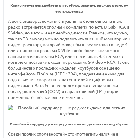
Какие порты понадобятся в ноутбуке, зависит, прежде всего, от
его владельца
А вот с видеоразъемами ситуация не столь однозначная,
редко встречается «полный комплект», то есть D-Sub, RCA и
S-Video, но в этом и нет необходимости. Главное, что нужно,
так это ТВ-выход (можно подключить внешний монитор или
видеопроектор), который может быть реализован в виде 4-
или 7-пинового разъема S-Video либо более знакомого
нашим пользователям RCA, или «тюльпана». Частенько в
комплект поставки входит переходник S-Video – RCA. Также
большинство последних моделей ноутбуков оснащено
интерфейсом FireWire (IEEE 1394), предназначенным для
подключения скоростных накопителей и цифровых
видеокамер. Зато бывшие долго время стандартными
последовательный (COM) и параллельный (LPT) порты
применяются все меньше и меньше.
Подобный кардридер – не редкость даже для легких ноутбуков
Среди прочих «полезностей» стоит отметить наличие в