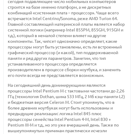
сегодня подавляющее число мобильных компьютеров
строится на базе именно платформ, а не дискретных
комбинаций «системная плата – процессор». Чаще всего
встречается Intel Centrino/Sonoma, реже AMD Turion 64.
Главной составляющей материнской платы является набор
системной логики (например Intel 855PM, 855GM, 915GM и
т.д.), который в немалой степени влияет на другие
компоненты. Так, чипсет однозначно определяет, какие
процессоры могут быть установлены, есть ли встроенный
графический процессор (и какой), тип поддерживаемой
памяти и ряд других параметров. Заметим, что тип
устанавливаемого процессора определяется
производителем в процессе сборки ноутбука, и заменить
его почти всегда не представляется возможным.
На сегодняшний день доминирующими являются
процессоры Intel Pentium M с тактовыми частотами до 2,26
ГГц (технология Dothan, шина 533 МГц, 2 Мб кэш-памяти L2)
и бюджетная версия Celeron M. Стоит упомянуть, что в
более древних ноутбуках могут быть использованы и
предыдущие реализации: логика Intel 845 плюс
процессоры семейства Intel Pentium 4-M, Intel 830 +
Pentium III-M и т.д., но это уже вчерашний день. Также по
вышеупомянутым причинам практически исчезли