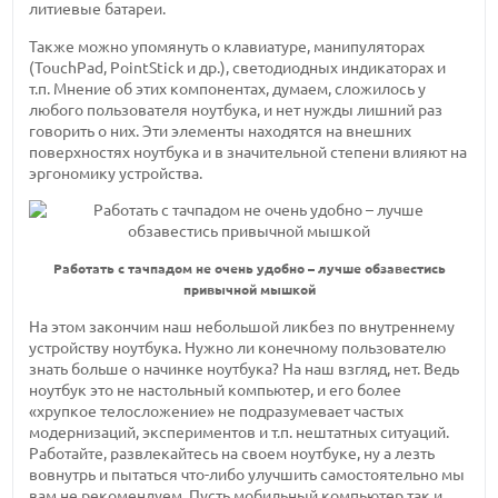
литиевые батареи.
Также можно упомянуть о клавиатуре, манипуляторах
(TouchPad, PointStick и др.), светодиодных индикаторах и
т.п. Мнение об этих компонентах, думаем, сложилось у
любого пользователя ноутбука, и нет нужды лишний раз
говорить о них. Эти элементы находятся на внешних
поверхностях ноутбука и в значительной степени влияют на
эргономику устройства.
Работать с тачпадом не очень удобно – лучше обзавестись
привычной мышкой
На этом закончим наш небольшой ликбез по внутреннему
устройству ноутбука. Нужно ли конечному пользователю
знать больше о начинке ноутбука? На наш взгляд, нет. Ведь
ноутбук это не настольный компьютер, и его более
«хрупкое телосложение» не подразумевает частых
модернизаций, экспериментов и т.п. нештатных ситуаций.
Работайте, развлекайтесь на своем ноутбуке, ну а лезть
вовнутрь и пытаться что-либо улучшить самостоятельно мы
вам не рекомендуем. Пусть мобильный компьютер так и