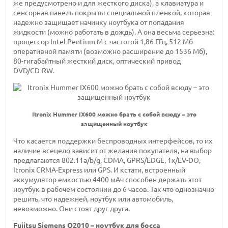
же предусмотрено и для жесткого диска), а клавиатура и
сенсорная панель покрыты специальной пленкой, которая
надежно защищает начинку ноутбука от попадания
жидкости (можно работать в дождь). А она весьма серьезна:
процессор Intel Pentium M с
частотой 1,86 ГГц,
512 Мб
оперативной памяти (возможно расширение
до 1536 Мб),
80-гигабайтный
жесткий диск, оптический привод
DVD/CD-RW.
Itronix Hummer IX600 можно брать с собой всюду – это
защищенный ноутбук
Что касается поддержки беспроводных интерфейсов, то их
наличие всецело зависит от желания покупателя, на выбор
предлагаются 802.11a/b/g,
CDMA, GPRS/EDGE,
1x/EV-DO,
Itronix
CRMA-Express
или GPS. И кстати, встроенный
аккумулятор
емкостью 4400 мАч
способен держать этот
ноутбук в рабочем состоянии
до 6 часов.
Так что однозначно
решить, что надежней, ноутбук или автомобиль,
невозможно. Они стоят друг друга.
Fujitsu
Siemens Q2010 –
ноутбук для босса