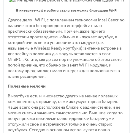
В интернет-кафе работа стала возможна благодаря Wi-Fi
Другое дело - Wi-Fi, с появлением технологии Intel Centrino
наличие этого беспроводного интерфейса стало
практически обязательным. Причем даже при его
отсутствии производитель обычно выпускает ноутбук, в
который очень легко установить этот модуль (так
называемые Wireless Ready ноутбуки): антенна встроена в
дисплейную половинку, а модуль вставляется в слот
MiniPCI. Кстати, мы до сих пор не упоминали об этом слоте
по той причине, что обычно он занят Wi-Fi модулем, и
поэтому представляет мало интереса для пользователя в
плане расширения.
Полезные мелочи
В ноутбуке есть и множество других не менее полезных
компонентов, к примеру, та же аккумуляторная батарея.
Чаще всего она расположена ближе к задней стенке, и ее
можно снять и заменить самостоятельно. Бывшие когда-то
популярными никель-металлогидридные батареи уже
отслужили свое и встречаются только в очень старых
ноутбуках. Сегодня в основном используются ионно-