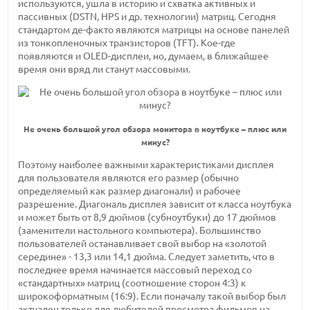
используются, ушла в историю и схватка активных и
пассивных (DSTN, HPS и др. технологии) матриц. Сегодня
стандартом де-факто являются матрицы на основе панелей
из тонкопленочных транзисторов (TFT). Кое-где
появляются и OLED-дисплеи, но, думаем, в ближайшее
время они вряд ли станут массовыми.
Не очень большой угол обзора монитора в ноутбуке – плюс или
минус?
Поэтому наиболее важными характеристиками дисплея
для пользователя являются его размер (обычно
определяемый как размер диагонали) и рабочее
разрешение. Диагональ дисплея зависит от класса ноутбука
и может быть от 8,9 дюймов (субноутбуки) до 17 дюймов
(заменители настольного компьютера). Большинство
пользователей останавливает свой выбор на «золотой
середине» - 13,3 или 14,1 дюйма. Следует заметить, что в
последнее время начинается массовый переход со
«стандартных» матриц (соотношение сторон 4:3) к
широкоформатным (16:9). Если поначалу такой выбор был
актуален только для любителей просмотра фильмов на