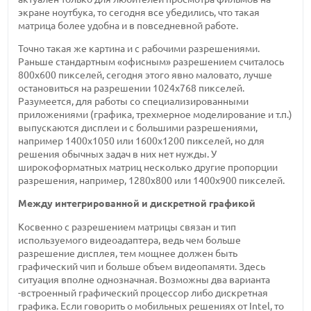
экране ноутбука, то сегодня все убедились, что такая
матрица более удобна и в повседневной работе.
Точно такая же картина и с рабочими разрешениями.
Раньше стандартным «офисным» разрешением считалось
800х600 пикселей, сегодня этого явно маловато, лучше
остановиться на разрешении 1024х768 пикселей.
Разумеется, для работы со специализированными
приложениями (графика, трехмерное моделирование и т.п.)
выпускаются дисплеи и с большими разрешениями,
например 1400х1050 или 1600х1200 пикселей, но для
решения обычных задач в них нет нужды. У
широкоформатных матриц несколько другие пропорции
разрешения, например, 1280х800 или 1400х900 пикселей.
Между интегрированной и дискретной графикой
Косвенно с разрешением матрицы связан и тип
используемого видеоадаптера, ведь чем больше
разрешение дисплея, тем мощнее должен быть
графический чип и больше объем видеопамяти. Здесь
ситуация вполне однозначная. Возможны два варианта
-встроенный графический процессор либо дискретная
графика. Если говорить о мобильных решениях от Intel, то