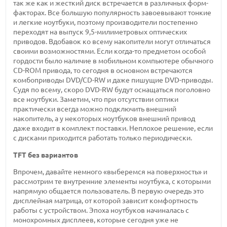
так же как и жесткий диск встречается в различных форм-
факторах. Все большую популярность завоевывают тонкие
и легкие ноутбуки, поэтому производители постепенно
переходят на выпуск 9,5-милиметровых оптических
приводов. Вдобавок ко всему накопители могут отличаться
своими возможностями. Если когда-то предметом особой
гордости было наличие в мобильном компьютере обычного
CD-ROM привода, то сегодня в основном встречаются
комбоприводы DVD/CD-RW и даже пишущие DVD-приводы.
Судя по всему, скоро DVD-RW будут оснащаться поголовно
все ноутбуки. Заметим, что при отсутствии оптики
практически всегда можно подключить внешний
накопитель, а у некоторых ноутбуков внешний привод
даже входит в комплект поставки. Неплохое решение, если
с дисками приходится работать только периодически.
TFT без вариантов
Впрочем, давайте немного «выберемся на поверхность» и
рассмотрим те внутренние элементы ноутбука, с которыми
напрямую общается пользователь. В первую очередь это
дисплейная матрица, от которой зависит комфортность
работы с устройством. Эпоха ноутбуков начиналась с
монохромных дисплеев, которые сегодня уже не