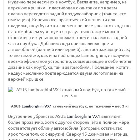
и удачно перенесли их в ноутбук. Взгляните, например, на
верхнюю крышку – пластиковая окантовка по краям
плавно переходит в задний воздухозаборник (точнее, его
имитацию). Конечно же, практической ценности для
владельца ноутбука этот элемент не несет, но зато сходство
с автомобилем чувствуется сразу. Точно также можно
относиться и к установленным
«стоп-сигналам»
на задней
части ноутбука. Добавим сюда оригинальные цвета
автомобилей (желтый или черный), светоотражающий лак,
точно такой же, как и на настоящих Lamborghini, и получим
весьма эффектное устройство, совмещающее в себе черты
дизайна как ноутбука, так и автомобиля. Последнее, кстати,
недвусмысленно подтверждается двумя логотипами на
верхней крышке.
ASUS
Lamborghini VX1
стильный ноутбук, но тяжелый – вес 3 кг
Внутреннее убранство ASUS
Lamborghini VX1
выглядит
более прозаично, хотя с другой стороны это в полной мере
соответствует облику автомобиля (который, кстати, так
ярок тоже только снаружи). Сверху
15-дюймовая
матрица,