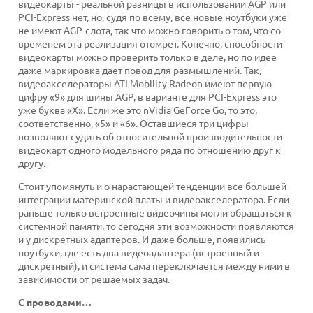
видеокарты - реальной разницы в использовании AGP или
PCI-Express нет, но, судя по всему, все новые ноутбуки уже
не имеют AGP-слота, так что можно говорить о том, что со
временем эта реализация отомрет. Конечно, способности
видеокарты можно проверить только в деле, но по идее
даже маркировка дает повод для размышлений. Так,
видеоакселераторы ATI Mobility Radeon имеют первую
цифру «9» для шины AGP, в варианте для PCI-Express это
уже буква «Х». Если же это nVidia GeForce Go, то это,
соответственно, «5» и «6». Оставшиеся три цифры
позволяют судить об относительной производительности
видеокарт одного модельного ряда по отношению друг к
другу.
Стоит упомянуть и о нарастающей тенденции все большей
интеграции материнской платы и видеоакселератора. Если
раньше только встроенные видеочипы могли обращаться к
системной памяти, то сегодня эти возможности появляются
и у дискретных адаптеров. И даже больше, появились
ноутбуки, где есть два видеоадаптера (встроенный и
дискретный), и система сама переключается между ними в
зависимости от решаемых задач.
С проводами…