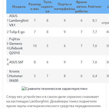
Техн.
Время
Размер
Порты и
Модель
характ.-
автон.
Рейтинг
и вес
интерфейсы
ки
работы
ASUS
1
Lamborghini
7
8
9
6
8,1
опр
VX1
2
Tulip E-go
7
8
9
7
7,7
4
Fujitsu
3-
Siemens
10
5
6
7
7,6
5
4
Lifebook
Q2010
3-
ASUS S6F
8
6
9
7
7,6
3
4
Itronix
5
Hummer
5
7
8
6
6,4
3
IX600
Спору нет, устройство и в самом деле серьезно смахивает
на настоящую Lamborghini. Дизайнеры тонко подметили
яркие черты «четырехколесного средства передвижения»