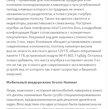
снизу – привычная для поклонников продукции этой
компании полноразмерная клавиатура и чуть углубленный
тачпад, клавиши которого по традиции не имеют
механического разделителя, а только узкую голубую
светодиодную полоску. Таким же цветом светятся и
индикаторы, разместившиеся слева внизу. Построен
ноутбук на базе платформы Intel Centrino Duo, а подробная
конфигурация будет согласовываться с конкретным
покупателем. Разумный ход для машинки стоимостью
около 3 тыс.
евро. Компания обещает устанавливать самые
современные компоненты, поэтому минимум весьма
высок: емкость жесткого
диска 120 Гб,
объем оперативной
памяти 1 Гб,
встроенный модуль
Wi-Fi
802.11a/b/g. Осталось
только добавить, что масса ноутбука составляет
около 3 кг,
что не так уж и много для современного эксклюзивного
устройства, от которого так и веет скоростью и бешеной
энергией.
Мобильный внедорожник Itronix Hummer
Люди, знакомые с историей автомобилей, наверняка знают,
что джипы изначально были сугубо специализированными
машинами, предназначенными для решения армейских
задач. Впоследствии эта идея успешно была перенесена на
«городские» машины. Однако джип джипу рознь, и когда