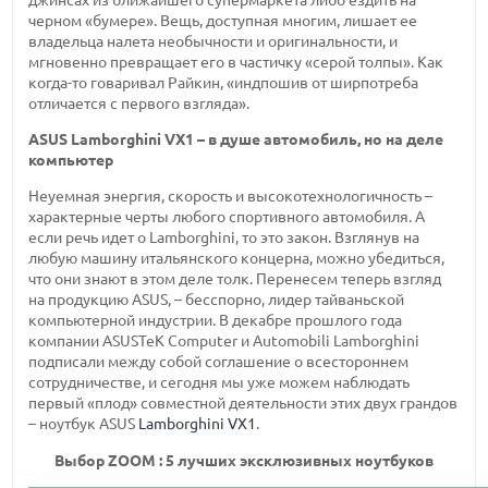
черном «бумере». Вещь, доступная многим, лишает ее
владельца налета необычности и оригинальности, и
мгновенно превращает его в частичку «серой толпы». Как
когда-то
говаривал Райкин, «индпошив от ширпотреба
отличается с первого взгляда».
ASUS
Lamborghini VX1 –
в душе автомобиль, но на деле
компьютер
Неуемная энергия, скорость и высокотехнологичность –
характерные черты любого спортивного автомобиля. А
если речь идет о Lamborghini, то это закон. Взглянув на
любую машину итальянского концерна, можно убедиться,
что они знают в этом деле толк. Перенесем теперь взгляд
на продукцию ASUS, – бесспорно, лидер тайваньской
компьютерной индустрии. В декабре прошлого года
компании ASUSTeK Computer и Automobili Lamborghini
подписали между собой соглашение о всестороннем
сотрудничестве, и сегодня мы уже можем наблюдать
первый «плод» совместной деятельности этих двух грандов
– ноутбук ASUS
Lamborghini VX1
.
Выбор ZOOM : 5 лучших эксклюзивных ноутбуков