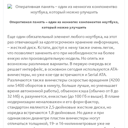
Оперативная память – один из немногих компонентов ноутбука,
который можно улучшить
Еще один обязательный элемент любого ноутбука, на этот
раз отвечающий за «долгосрочное» хранение информации,
– жесткий диск. Кстати, доступ к нему также очень легок,
что позволяет заменить его при необходимости на более
емкую или производительную модель. Но опять же
возможны различные варианты. В первую очередь все
решает интерфейс, в основном сегодня используются ATA-
винчестеры, но уже кое-где встречаются и Serial ATA.
Различаются также винчестеры скоростью вращения (4200
или 5400 оборотов в минуту, больше лучше, но уменьшает
время автономной работы), объемом кэша (обычно от 8 до
32 Мб) и, разумеется, емкостью (до 100 Гб и выше). В плане
модернизации немаловажен и его форм-фактор,
стандартом являются 2,5-дюймовые жесткие диски, но
изредка встречаются 1,8-дюймовые. Но даже и при
одинаковом диаметре пластин винчестеры могут
отличаться толщиной, 19- и 16-милимметровые уже не