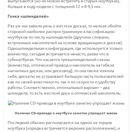
выпускаются (но их можно встретить в старых ноутбуках),
больше в ходу модели с толщиной 12 и 8-9,5 мм.
Гонка «шпинделей»
Раз уж мы завели речь о жестких дисках, то нельзя обойти
стороной наиболее распространенную классификацию
ноутбуков по числу «шпинделей» (другими словами,
встроенных накопителей на основе вращающихся дисков).
Одношпиндельная конфигурация, где используется только
винчестер, сегодня встречается нечасто, разве что в
субноутбуках. Что касается трехшпиндельной схемы
(винчестер, оптический привод и накопитель на гибких
магнитных дисках, или дисковод), то она также изжила
себя, дискеты не устраивают большую часть пользователей
как по своей вместимости, так и по скорости и удобству
работы. Соответственно, оптимальный вариант – два
шпинделя, то есть жесткий диск и оптический накопитель.
Наличие CD-привода в ноутбуке заметно упрощает жизнь
Последний обычно располагается на одном из торцов
ноутбука (изредка встречается верхнее расположение), и