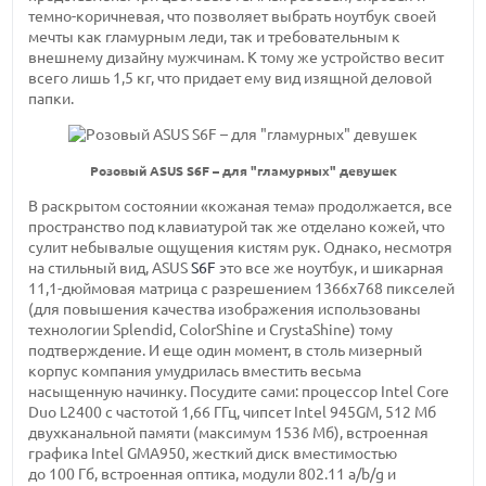
темно-коричневая,
что позволяет выбрать ноутбук своей
мечты как гламурным леди, так и требовательным к
внешнему дизайну мужчинам. К тому же устройство весит
всего
лишь 1,5 кг,
что придает ему вид изящной деловой
папки.
Розовый ASUS S6F – для "гламурных" девушек
В раскрытом состоянии «кожаная тема» продолжается, все
пространство под клавиатурой так же отделано кожей, что
сулит небывалые ощущения кистям рук. Однако, несмотря
на стильный вид, ASUS
S6F
это все же ноутбук, и шикарная
11,1-дюймовая
матрица с
разрешением 1366х768 пикселей
(для повышения качества изображения использованы
технологии Splendid, ColorShine и CrystaShine) тому
подтверждение. И еще один момент, в столь мизерный
корпус компания умудрилась вместить весьма
насыщенную начинку. Посудите сами: процессор Intel Core
Duo L2400 с
частотой 1,66 ГГц,
чипсет
Intel 945GM,
512 Мб
двухканальной памяти
(максимум 1536 Мб),
встроенная
графика
Intel GMA950,
жесткий диск вместимостью
до 100 Гб,
встроенная оптика,
модули 802.11 a/b/g
и