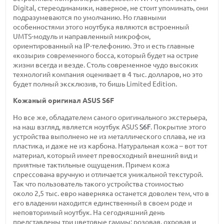
Digital, стереодинамики, наверное, не стоит упоминать, они
подразумеваются по умолчанию. Но главными
особенностями этого ноутбука являются встроенный
UMTS-модуль
и направленный микрофон,
ориентированный на
IP-телефонию.
Это и есть главные
«козыри» современного босса, который будет на острие
жизни всегда и везде. Столь современное чудо высоких
технологий компания оценивает
в 4 тыс.
долларов, но это
будет полный эксклюзив, то бишь Limited Edition.
Кожаный оригинал
ASUS S6F
Но все же, обладателем самого оригинального экстерьера,
на наш взгляд, является ноутбук ASUS
S6F
. Покрытие этого
устройства выполнено не из металлического сплава, не из
пластика, и даже не из карбона. Натуральная кожа – вот тот
материал, который имеет превосходный внешний вид и
приятные тактильные ощущения. Причем кожа
спрессована вручную и отличается уникальной текстурой.
Так что пользователь такого устройства стоимостью
около 2,5 тыс.
евро наверняка останется доволен тем, что в
его владении находится единственный в своем роде и
неповторимый ноутбук. На сегодняшний день
представлены три цветовые гаммы: розовая, охровая и