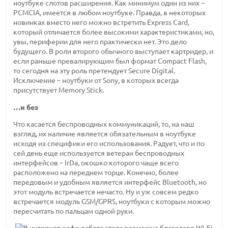
ноутбуке слотов расширения. Как минимум один из них –
PCMCIA, имеется в любом ноутбуке. Правда, в некоторых
новинках вместо него можно встретить Express Card,
который отличается более высокими характеристиками, но,
увы, периферии для него практически нет. Это дело
будущего. В роли второго обычного выступает картридер, и
если раньше превалирующим был формат Compact Flash,
то сегодня на эту роль претендует Secure Digital.
Исключение – ноутбуки от Sony, в которых всегда
присутствует Memory Stick.
…и без
Что касается беспроводных коммуникаций, то, на наш
взгляд, их наличие является обязательным в ноутбуке
исходя из специфики его использования. Радует, что и по
сей день еще используется ветеран беспроводных
интерфейсов – IrDa, окошко которого чаще всего
расположено на переднем торце. Конечно, более
передовым и удобным является интерфейс Bluetooth, но
этот модуль встречается нечасто. Ну и уж совсем редко
встречается модуль GSM/GPRS, ноутбуки с которым можно
пересчитать по пальцам одной руки.