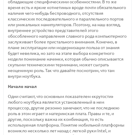
обладающие специфическими особенностями. В то же
время есть и яркие «отметины» вроде почти обязательного
наличия чего-нибудь беспроводного, отсутствия
классических последовательного и параллельного портов
или уникальных манипуляторов. Поэтому, на наш взгляд,
внутреннее устройство представителей этого
обособленного направления славного рода компьютерного
заслуживает более пристального внимания. Конечно, в
плане эксплуатации или модернизации польза от знания
будет невелика, но зато на этапе выбора конкретного
модели понимание начинки, которая обычно описывается
скупыми техническими терминами, может сыграть
неоценимую роль. Так что давайте посмотрим, что там
внутри ноутбука.
Начало начал
Одни считают, что основным показателем «крутости»
любого ноутбука является установленный в нем
процессор, другие резонно замечают, что не последнюю
роль в этом играет и материнская плата. Правы и те, и
другие, поскольку важна их комбинация, то есть
используемая платформа. Понятие мобильной платформы
возникло несколько лет назад с легкой руки Intel, и