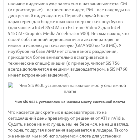
наличие видеочипа уже заложено в названии чипсета: GM
(и производные) – встроенное видео, PM – все надежды на
дискретный видеоадаптер. Первый случай более
характерен для бюджетных или сверхлегких ноутбуков
(для чипсета Intel 855GM это Extreme Video 2, для Intel
915GM - Graphics Media Accelerator 900). Весьма важно, что
своей собственной видеопамяти эти акселераторы не
имеют и используют системную (GMA 900 до 128 Мб). У
ноутбуков на базе AMD нет столь явного разделения,
приходится более внимательно всматриваться в
технические спецификации (к примеру, чипсет SiS 756
всегда дополняется внешним видеоадаптером, а SiS M760
имеет встроенный видеочип).
Чип SiS 963L установлен на южном мосту системной платы
Что касается дискретных видеоадаптеров, то на
сегодняшний день превалируют решения от ATI и nVidia.
Судить, какое из них лучше, мы не беремся, на наш взгляд,
то одна, то другая компания вырывается в лидеры. Такого
же мнения мы и об используемом слоте для установки