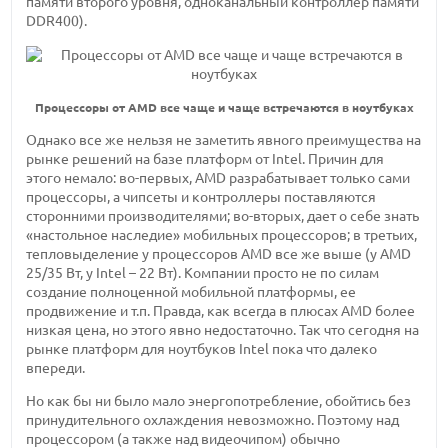
памяти второго уровня, одноканальный контроллер памяти
DDR400).
Процессоры от AMD все чаще и чаще встречаются в ноутбуках
Однако все же нельзя не заметить явного преимущества на
рынке решений на базе платформ от Intel. Причин для
этого немало: во-первых, AMD разрабатывает только сами
процессоры, а чипсеты и контроллеры поставляются
сторонними производителями; во-вторых, дает о себе знать
«настольное наследие» мобильных процессоров; в третьих,
тепловыделение у процессоров AMD все же выше (у AMD
25/35 Вт, у Intel – 22 Вт). Компании просто не по силам
создание полноценной мобильной платформы, ее
продвижение и т.п. Правда, как всегда в плюсах AMD более
низкая цена, но этого явно недостаточно. Так что сегодня на
рынке платформ для ноутбуков Intel пока что далеко
впереди.
Но как бы ни было мало энергопотребление, обойтись без
принудительного охлаждения невозможно. Поэтому над
процессором (а также над видеочипом) обычно