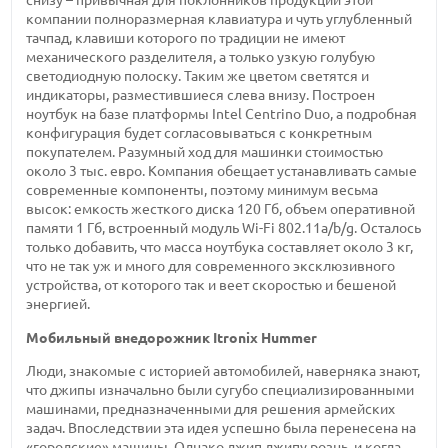
снизу – привычная для поклонников продукции этой
компании полноразмерная клавиатура и чуть углубленный
тачпад, клавиши которого по традиции не имеют
механического разделителя, а только узкую голубую
светодиодную полоску. Таким же цветом светятся и
индикаторы, разместившиеся слева внизу. Построен
ноутбук на базе платформы Intel Centrino Duo, а подробная
конфигурация будет согласовываться с конкретным
покупателем. Разумный ход для машинки стоимостью
около 3 тыс.
евро. Компания обещает устанавливать самые
современные компоненты, поэтому минимум весьма
высок: емкость жесткого
диска 120 Гб,
объем оперативной
памяти 1 Гб,
встроенный модуль
Wi-Fi
802.11a/b/g. Осталось
только добавить, что масса ноутбука составляет
около 3 кг,
что не так уж и много для современного эксклюзивного
устройства, от которого так и веет скоростью и бешеной
энергией.
Мобильный внедорожник Itronix Hummer
Люди, знакомые с историей автомобилей, наверняка знают,
что джипы изначально были сугубо специализированными
машинами, предназначенными для решения армейских
задач. Впоследствии эта идея успешно была перенесена на
«городские» машины. Однако джип джипу рознь, и когда