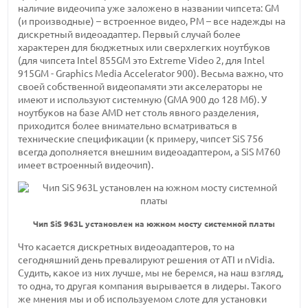
наличие видеочипа уже заложено в названии чипсета: GM
(и производные) – встроенное видео, PM – все надежды на
дискретный видеоадаптер. Первый случай более
характерен для бюджетных или сверхлегких ноутбуков
(для чипсета Intel 855GM это Extreme Video 2, для Intel
915GM - Graphics Media Accelerator 900). Весьма важно, что
своей собственной видеопамяти эти акселераторы не
имеют и используют системную (GMA 900 до 128 Мб). У
ноутбуков на базе AMD нет столь явного разделения,
приходится более внимательно всматриваться в
технические спецификации (к примеру, чипсет SiS 756
всегда дополняется внешним видеоадаптером, а SiS M760
имеет встроенный видеочип).
Чип SiS 963L установлен на южном мосту системной платы
Что касается дискретных видеоадаптеров, то на
сегодняшний день превалируют решения от ATI и nVidia.
Судить, какое из них лучше, мы не беремся, на наш взгляд,
то одна, то другая компания вырывается в лидеры. Такого
же мнения мы и об используемом слоте для установки