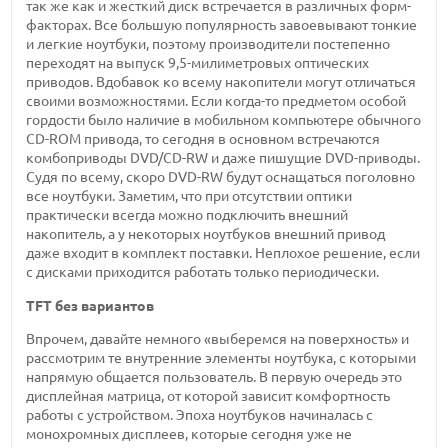
так же как и жесткий диск встречается в различных форм-
факторах. Все большую популярность завоевывают тонкие
и легкие ноутбуки, поэтому производители постепенно
переходят на выпуск 9,5-милиметровых оптических
приводов. Вдобавок ко всему накопители могут отличаться
своими возможностями. Если когда-то предметом особой
гордости было наличие в мобильном компьютере обычного
CD-ROM привода, то сегодня в основном встречаются
комбоприводы DVD/CD-RW и даже пишущие DVD-приводы.
Судя по всему, скоро DVD-RW будут оснащаться поголовно
все ноутбуки. Заметим, что при отсутствии оптики
практически всегда можно подключить внешний
накопитель, а у некоторых ноутбуков внешний привод
даже входит в комплект поставки. Неплохое решение, если
с дисками приходится работать только периодически.
TFT без вариантов
Впрочем, давайте немного «выберемся на поверхность» и
рассмотрим те внутренние элементы ноутбука, с которыми
напрямую общается пользователь. В первую очередь это
дисплейная матрица, от которой зависит комфортность
работы с устройством. Эпоха ноутбуков начиналась с
монохромных дисплеев, которые сегодня уже не