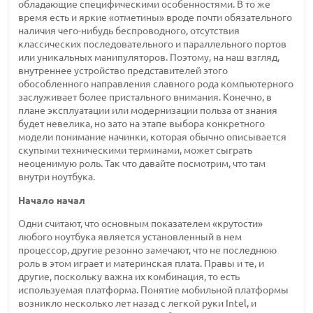
обладающие специфическими особенностями. В то же
время есть и яркие «отметины» вроде почти обязательного
наличия чего-нибудь беспроводного, отсутствия
классических последовательного и параллельного портов
или уникальных манипуляторов. Поэтому, на наш взгляд,
внутреннее устройство представителей этого
обособленного направления славного рода компьютерного
заслуживает более пристального внимания. Конечно, в
плане эксплуатации или модернизации польза от знания
будет невелика, но зато на этапе выбора конкретного
модели понимание начинки, которая обычно описывается
скупыми техническими терминами, может сыграть
неоценимую роль. Так что давайте посмотрим, что там
внутри ноутбука.
Начало начал
Одни считают, что основным показателем «крутости»
любого ноутбука является установленный в нем
процессор, другие резонно замечают, что не последнюю
роль в этом играет и материнская плата. Правы и те, и
другие, поскольку важна их комбинация, то есть
используемая платформа. Понятие мобильной платформы
возникло несколько лет назад с легкой руки Intel, и