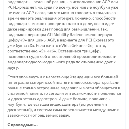
видеокарты - реальной разницы в использовании AGP или
PCI-Express нет, но, судя по всему, все новые ноутбуки уже
не имеют AGP-слота, так что можно говорить о том, что со
временем эта реализация отомрет. Конечно, способности
видеокарты можно проверить только в деле, но по идее
даже маркировка дает повод для размышлений. Так,
видеоакселераторы ATI Mobility Radeon имеют первую
цифру «9» для шины AGP, в варианте для PCI-Express это
уже буква «Х». Если же это nVidia GeForce Go, то это,
соответственно, «5» и «6». Оставшиеся три цифры
позволяют судить об относительной производительности
видеокарт одного модельного ряда по отношению друг к
другу.
Стоит упомянуть и о нарастающей тенденции все большей
интеграции материнской платы и видеоакселератора. Если
раньше только встроенные видеочипы могли обращаться к
системной памяти, то сегодня эти возможности появляются
и у дискретных адаптеров. И даже больше, появились
ноутбуки, где есть два видеоадаптера (встроенный и
дискретный), и система сама переключается между ними в
зависимости от решаемых задач.
С проводами…