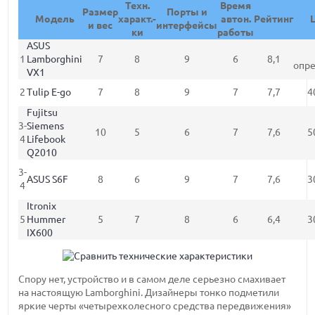
Техн.
Время
Размер
Порты и
Модель
характ.-
автон.
Рейтинг
и вес
интерфейсы
ки
работы
ASUS
1
Lamborghini
7
8
9
6
8,1
опр
VX1
2
Tulip E-go
7
8
9
7
7,7
4
Fujitsu
3-
Siemens
10
5
6
7
7,6
5
4
Lifebook
Q2010
3-
ASUS S6F
8
6
9
7
7,6
3
4
Itronix
5
Hummer
5
7
8
6
6,4
3
IX600
Спору нет, устройство и в самом деле серьезно смахивает
на настоящую Lamborghini. Дизайнеры тонко подметили
яркие черты «четырехколесного средства передвижения»