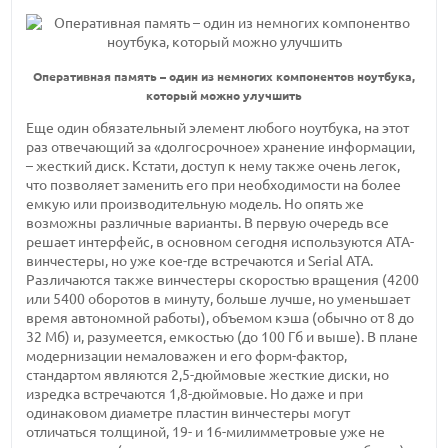
Оперативная память – один из немногих компонентов ноутбука,
который можно улучшить
Еще один обязательный элемент любого ноутбука, на этот
раз отвечающий за «долгосрочное» хранение информации,
– жесткий диск. Кстати, доступ к нему также очень легок,
что позволяет заменить его при необходимости на более
емкую или производительную модель. Но опять же
возможны различные варианты. В первую очередь все
решает интерфейс, в основном сегодня используются ATA-
винчестеры, но уже кое-где встречаются и Serial ATA.
Различаются также винчестеры скоростью вращения (4200
или 5400 оборотов в минуту, больше лучше, но уменьшает
время автономной работы), объемом кэша (обычно от 8 до
32 Мб) и, разумеется, емкостью (до 100 Гб и выше). В плане
модернизации немаловажен и его форм-фактор,
стандартом являются 2,5-дюймовые жесткие диски, но
изредка встречаются 1,8-дюймовые. Но даже и при
одинаковом диаметре пластин винчестеры могут
отличаться толщиной, 19- и 16-милимметровые уже не