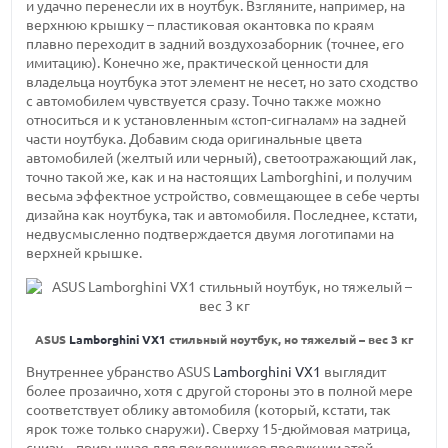
и удачно перенесли их в ноутбук. Взгляните, например, на
верхнюю крышку – пластиковая окантовка по краям
плавно переходит в задний воздухозаборник (точнее, его
имитацию). Конечно же, практической ценности для
владельца ноутбука этот элемент не несет, но зато сходство
с автомобилем чувствуется сразу. Точно также можно
относиться и к установленным
«стоп-сигналам»
на задней
части ноутбука. Добавим сюда оригинальные цвета
автомобилей (желтый или черный), светоотражающий лак,
точно такой же, как и на настоящих Lamborghini, и получим
весьма эффектное устройство, совмещающее в себе черты
дизайна как ноутбука, так и автомобиля. Последнее, кстати,
недвусмысленно подтверждается двумя логотипами на
верхней крышке.
ASUS
Lamborghini VX1
стильный ноутбук, но тяжелый – вес 3 кг
Внутреннее убранство ASUS
Lamborghini VX1
выглядит
более прозаично, хотя с другой стороны это в полной мере
соответствует облику автомобиля (который, кстати, так
ярок тоже только снаружи). Сверху
15-дюймовая
матрица,