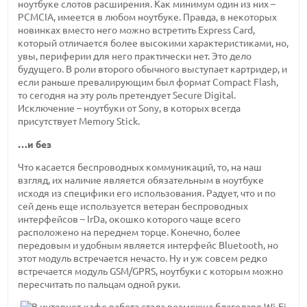
ноутбуке слотов расширения. Как минимум один из них –
PCMCIA, имеется в любом ноутбуке. Правда, в некоторых
новинках вместо него можно встретить Express Card,
который отличается более высокими характеристиками, но,
увы, периферии для него практически нет. Это дело
будущего. В роли второго обычного выступает картридер, и
если раньше превалирующим был формат Compact Flash,
то сегодня на эту роль претендует Secure Digital.
Исключение – ноутбуки от Sony, в которых всегда
присутствует Memory Stick.
…и без
Что касается беспроводных коммуникаций, то, на наш
взгляд, их наличие является обязательным в ноутбуке
исходя из специфики его использования. Радует, что и по
сей день еще используется ветеран беспроводных
интерфейсов – IrDa, окошко которого чаще всего
расположено на переднем торце. Конечно, более
передовым и удобным является интерфейс Bluetooth, но
этот модуль встречается нечасто. Ну и уж совсем редко
встречается модуль GSM/GPRS, ноутбуки с которым можно
пересчитать по пальцам одной руки.