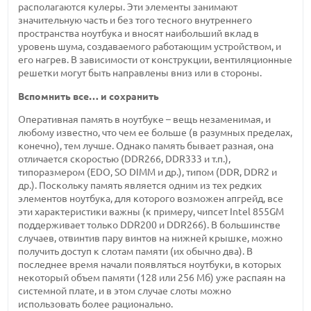
располагаются кулеры. Эти элементы занимают
значительную часть и без того тесного внутреннего
пространства ноутбука и вносят наибольший вклад в
уровень шума, создаваемого работающим устройством, и
его нагрев. В зависимости от конструкции, вентиляционные
решетки могут быть направлены вниз или в стороны.
Вспомнить все… и сохранить
Оперативная память в ноутбуке – вещь незаменимая, и
любому известно, что чем ее больше (в разумных пределах,
конечно), тем лучше. Однако память бывает разная, она
отличается скоростью (DDR266, DDR333 и т.п.),
типоразмером (EDO, SO DIMM и др.), типом (DDR, DDR2 и
др.). Поскольку память является одним из тех редких
элементов ноутбука, для которого возможен апгрейд, все
эти характеристики важны (к примеру, чипсет Intel 855GM
поддерживает только DDR200 и DDR266). В большинстве
случаев, отвинтив пару винтов на нижней крышке, можно
получить доступ к слотам памяти (их обычно два). В
последнее время начали появляться ноутбуки, в которых
некоторый объем памяти (128 или 256 Мб) уже распаян на
системной плате, и в этом случае слоты можно
использовать более рационально.