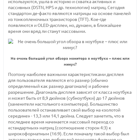
используются, ушла в историю и схватка активных и
пассивных (DSTN, HPS и др. технологии) матриц. Сегодня
стандартом де-факто являются матрицы на основе панелей
из тонкопленочных транзисторов (TFT). Кое-где
появляются и OLED-дисплеи, но, думаем, в ближайшее
время они вряд ли станут массовыми.
Не очень большой угол обзора монитора в ноутбуке – плюс или
минус?
Поэтому наиболее важными характеристиками дисплея
для пользователя являются его размер (обычно
определяемый как размер диагонали) и рабочее
разрешение. Диагональ дисплея зависит от класса ноутбука
и может быть от 8,9 дюймов (субноутбуки) до 17 дюймов
(заменители настольного компьютера). Большинство
пользователей останавливает свой выбор на «золотой
середине» - 13,3 или 14,1 дюйма. Следует заметить, что в
последнее время начинается массовый переход со
«стандартных» матриц (соотношение сторон 4:3) к
широкоформатным (16:9). Если поначалу такой выбор был
актуален только для любителей просмотра фильмов на