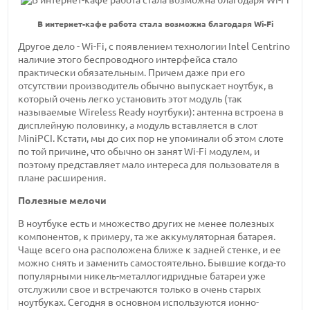
В интернет-кафе работа стала возможна благодаря Wi-Fi
Другое дело - Wi-Fi, с появлением технологии Intel Centrino
наличие этого беспроводного интерфейса стало
практически обязательным. Причем даже при его
отсутствии производитель обычно выпускает ноутбук, в
который очень легко установить этот модуль (так
называемые Wireless Ready ноутбуки): антенна встроена в
дисплейную половинку, а модуль вставляется в слот
MiniPCI. Кстати, мы до сих пор не упоминали об этом слоте
по той причине, что обычно он занят Wi-Fi модулем, и
поэтому представляет мало интереса для пользователя в
плане расширения.
Полезные мелочи
В ноутбуке есть и множество других не менее полезных
компонентов, к примеру, та же аккумуляторная батарея.
Чаще всего она расположена ближе к задней стенке, и ее
можно снять и заменить самостоятельно. Бывшие когда-то
популярными никель-металлогидридные батареи уже
отслужили свое и встречаются только в очень старых
ноутбуках. Сегодня в основном используются ионно-