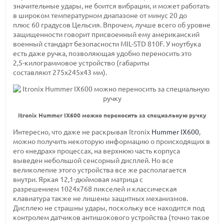
значительные удары, не боится вибрации, и может работать
в широком температурном диапазоне от
минус 20 до
плюс 60 градусов
Цельсия. Впрочем, лучше всего об уровне
защищенности говорит присвоенный ему американский
военный стандарт безопасности
MIL-STD
810F. У ноутбука
есть даже ручка, позволяющая удобно переносить это
2,5-килограммовое
устройство (габариты
составляют 275х245х43 мм).
Itronix Hummer IX600 можно переносить за специальную ручку
Интересно, что даже не раскрывая Itronix
Hummer IX600
,
можно получить некоторую информацию о происходящих в
его «недрах» процессах, на верхнюю часть корпуса
выведен небольшой сенсорный дисплей. Но все
великолепие этого устройства все же располагается
внутри. Яркая
12,1-дюймовая
матрица с
разрешением 1024х768 пикселей
и классическая
клавиатура также не лишены защитных механизмов.
Дисплею не страшны удары, поскольку все находится под
контролем датчиков антишокового устройства (точно такое