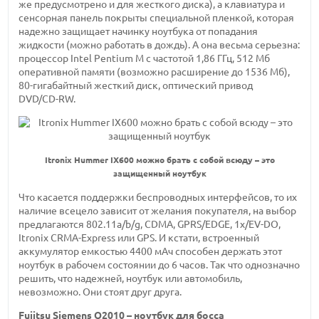
же предусмотрено и для жесткого диска), а клавиатура и
сенсорная панель покрыты специальной пленкой, которая
надежно защищает начинку ноутбука от попадания
жидкости (можно работать в дождь). А она весьма серьезна:
процессор Intel Pentium M с
частотой 1,86 ГГц,
512 Мб
оперативной памяти (возможно расширение
до 1536 Мб),
80-гигабайтный
жесткий диск, оптический привод
DVD/CD-RW.
Itronix Hummer IX600 можно брать с собой всюду – это
защищенный ноутбук
Что касается поддержки беспроводных интерфейсов, то их
наличие всецело зависит от желания покупателя, на выбор
предлагаются 802.11a/b/g,
CDMA, GPRS/EDGE,
1x/EV-DO,
Itronix
CRMA-Express
или GPS. И кстати, встроенный
аккумулятор
емкостью 4400 мАч
способен держать этот
ноутбук в рабочем состоянии
до 6 часов.
Так что однозначно
решить, что надежней, ноутбук или автомобиль,
невозможно. Они стоят друг друга.
Fujitsu
Siemens Q2010 –
ноутбук для босса