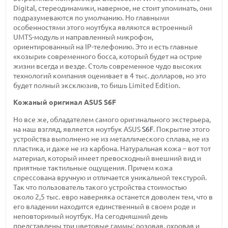
Digital, стереодинамики, наверное, не стоит упоминать, они
подразумеваются по умолчанию. Но главными
особенностями этого ноутбука являются встроенный
UMTS-модуль
и направленный микрофон,
ориентированный на
IP-телефонию.
Это и есть главные
«козыри» современного босса, который будет на острие
жизни всегда и везде. Столь современное чудо высоких
технологий компания оценивает
в 4 тыс.
долларов, но это
будет полный эксклюзив, то бишь Limited Edition.
Кожаный оригинал
ASUS S6F
Но все же, обладателем самого оригинального экстерьера,
на наш взгляд, является ноутбук ASUS
S6F
. Покрытие этого
устройства выполнено не из металлического сплава, не из
пластика, и даже не из карбона. Натуральная кожа – вот тот
материал, который имеет превосходный внешний вид и
приятные тактильные ощущения. Причем кожа
спрессована вручную и отличается уникальной текстурой.
Так что пользователь такого устройства стоимостью
около 2,5 тыс.
евро наверняка останется доволен тем, что в
его владении находится единственный в своем роде и
неповторимый ноутбук. На сегодняшний день
представлены три цветовые гаммы: розовая, охровая и