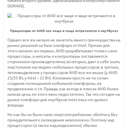
памяти второго уровня, одноканальный контроллер памяти
DDR400).
Процессоры от AMD все чаще и чаще встречаются в ноутбуках
Однако все же нельзя не заметить явного преимущества на
рынке решений на базе платформ от Intel. Причин для
этого немало: во-первых, AMD разрабатывает только сами
процессоры, а чипсеты и контроллеры поставляются
сторонними производителями; во-вторых, дает о себе знать
«настольное наследие» мобильных процессоров; в третьих,
тепловыделение у процессоров AMD все же выше (у AMD
25/35 Вт, у Intel – 22 Вт). Компании просто не по силам
создание полноценной мобильной платформы, ее
продвижение и т.п. Правда, как всегда в плюсах AMD более
низкая цена, но этого явно недостаточно. Так что сегодня на
рынке платформ для ноутбуков Intel пока что далеко
впереди.
Но как бы ни было мало энергопотребление, обойтись без
принудительного охлаждения невозможно. Поэтому над
процессором (а также над видеочипом) обычно