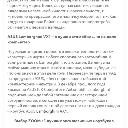
черном «бумере». Вещь, доступная многим, лишает ее
владельца налета необычности и оригинальности, и
мгновенно превращает его в частичку «серой толпы». Как
когда-то
говаривал Райкин, «индпошив от ширпотреба
отличается с первого взгляда».
ASUS
Lamborghini VX1 –
в душе автомобиль, но на деле
компьютер
Неуемная энергия, скорость и высокотехнологичность –
характерные черты любого спортивного автомобиля. А
если речь идет о Lamborghini, то это закон. Взглянув на
любую машину итальянского концерна, можно убедиться,
что они знают в этом деле толк. Перенесем теперь взгляд
на продукцию ASUS, – бесспорно, лидер тайваньской
компьютерной индустрии. В декабре прошлого года
компании ASUSTeK Computer и Automobili Lamborghini
подписали между собой соглашение о всестороннем
сотрудничестве, и сегодня мы уже можем наблюдать
первый «плод» совместной деятельности этих двух грандов
– ноутбук ASUS
Lamborghini VX1
.
Выбор ZOOM : 5 лучших эксклюзивных ноутбуков