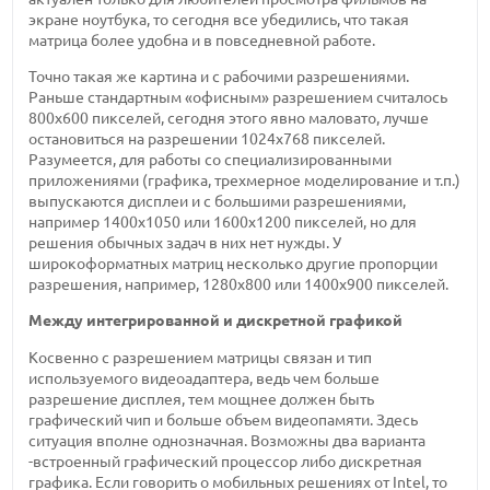
экране ноутбука, то сегодня все убедились, что такая
матрица более удобна и в повседневной работе.
Точно такая же картина и с рабочими разрешениями.
Раньше стандартным «офисным» разрешением считалось
800х600 пикселей, сегодня этого явно маловато, лучше
остановиться на разрешении 1024х768 пикселей.
Разумеется, для работы со специализированными
приложениями (графика, трехмерное моделирование и т.п.)
выпускаются дисплеи и с большими разрешениями,
например 1400х1050 или 1600х1200 пикселей, но для
решения обычных задач в них нет нужды. У
широкоформатных матриц несколько другие пропорции
разрешения, например, 1280х800 или 1400х900 пикселей.
Между интегрированной и дискретной графикой
Косвенно с разрешением матрицы связан и тип
используемого видеоадаптера, ведь чем больше
разрешение дисплея, тем мощнее должен быть
графический чип и больше объем видеопамяти. Здесь
ситуация вполне однозначная. Возможны два варианта
-встроенный графический процессор либо дискретная
графика. Если говорить о мобильных решениях от Intel, то