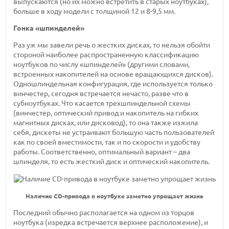
выпускаются (но их можно встретить в старых ноутбуках),
больше в ходу модели с толщиной 12 и 8-9,5 мм.
Гонка «шпинделей»
Раз уж мы завели речь о жестких дисках, то нельзя обойти
стороной наиболее распространенную классификацию
ноутбуков по числу «шпинделей» (другими словами,
встроенных накопителей на основе вращающихся дисков).
Одношпиндельная конфигурация, где используется только
винчестер, сегодня встречается нечасто, разве что в
субноутбуках. Что касается трехшпиндельной схемы
(винчестер, оптический привод и накопитель на гибких
магнитных дисках, или дисковод), то она также изжила
себя, дискеты не устраивают большую часть пользователей
как по своей вместимости, так и по скорости и удобству
работы. Соответственно, оптимальный вариант – два
шпинделя, то есть жесткий диск и оптический накопитель.
Наличие CD-привода в ноутбуке заметно упрощает жизнь
Последний обычно располагается на одном из торцов
ноутбука (изредка встречается верхнее расположение), и