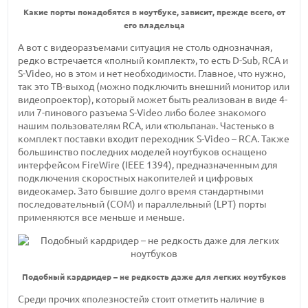
Какие порты понадобятся в ноутбуке, зависит, прежде всего, от
его владельца
А вот с видеоразъемами ситуация не столь однозначная,
редко встречается «полный комплект», то есть D-Sub, RCA и
S-Video, но в этом и нет необходимости. Главное, что нужно,
так это ТВ-выход (можно подключить внешний монитор или
видеопроектор), который может быть реализован в виде 4-
или 7-пинового разъема S-Video либо более знакомого
нашим пользователям RCA, или «тюльпана». Частенько в
комплект поставки входит переходник S-Video – RCA. Также
большинство последних моделей ноутбуков оснащено
интерфейсом FireWire (IEEE 1394), предназначенным для
подключения скоростных накопителей и цифровых
видеокамер. Зато бывшие долго время стандартными
последовательный (COM) и параллельный (LPT) порты
применяются все меньше и меньше.
Подобный кардридер – не редкость даже для легких ноутбуков
Среди прочих «полезностей» стоит отметить наличие в