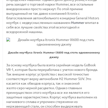
речь заходит о торговой марке Hummer, все остальные
внедорожники просто меркнут. По этой причине
выпущенный не так давно компанией Itronix с
благословления автомобильного концерна General Motors
ноутбук с недвусмысленным названием
Hummer
впитал в
себя все лучшие свойства этой всепогодной и
вседорожной машины.
Дизайн ноутбука Itronix Hummer IX600 под стать одноименному
джипу
За основу ноутбука была взята серийная модель GoBook
VR-1,
которая была переработана с учетом нового брэнда.
Так внешне корпус устройства с высокой точностью
соответствует верху
автомобиля H2 Hummer
SUV. Это
касается как обводов корпуса, так и знакомой
желто-серо-черной
расцветки. Однако главным
преимуществом этого ноутбука все же является его
защитные характеристики. Корпус ноутбука выполнен из
магниевого сплава и упрочнен стержнями из
нержавеющей стали, он способен выдерживать