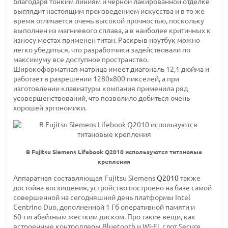
благодаря тонким линиям и черной лакированной отделке
выглядит настоящим произведением искусства и в то же
время отличается очень высокой прочностью, поскольку
выполнен из магниевого сплава, а в наиболее критичных к
износу местах применен титан. Раскрыв ноутбук можно
легко убедиться, что разработчики задействовали по
максимуму все доступное пространство.
Широкоформатная матрица имеет
диагональ 12,1 дюйма
и
работает в
разрешении 1280х800 пикселей,
а при
изготовлении клавиатуры компания применила ряд
усовершенствований, что позволило добиться очень
хорошей эргономики.
В Fujitsu Siemens Lifebook Q2010 используются титановые
крепления
Аппаратная составляющая Fujitsu Siemens
Q2010
также
достойна восхищения, устройство построено на базе самой
совершенной на сегодняшний день платформы Intel
Centrino Duo,
дополненной 1 Гб
оперативной памяти и
60-гигабайтным
жестким диском. Про такие вещи, как
встроенные контроллеры Bluetooth и
Wi-Fi,
слот Secure