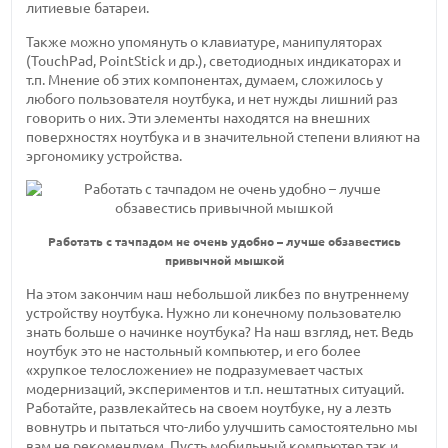
литиевые батареи.
Также можно упомянуть о клавиатуре, манипуляторах
(TouchPad, PointStick и др.), светодиодных индикаторах и
т.п. Мнение об этих компонентах, думаем, сложилось у
любого пользователя ноутбука, и нет нужды лишний раз
говорить о них. Эти элементы находятся на внешних
поверхностях ноутбука и в значительной степени влияют на
эргономику устройства.
Работать с тачпадом не очень удобно – лучше обзавестись
привычной мышкой
На этом закончим наш небольшой ликбез по внутреннему
устройству ноутбука. Нужно ли конечному пользователю
знать больше о начинке ноутбука? На наш взгляд, нет. Ведь
ноутбук это не настольный компьютер, и его более
«хрупкое телосложение» не подразумевает частых
модернизаций, экспериментов и т.п. нештатных ситуаций.
Работайте, развлекайтесь на своем ноутбуке, ну а лезть
вовнутрь и пытаться что-либо улучшить самостоятельно мы
вам не рекомендуем. Пусть мобильный компьютер так и