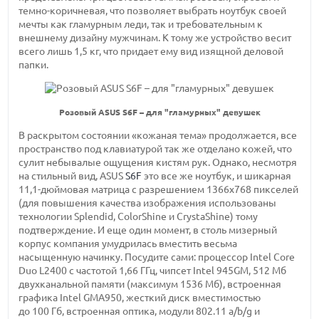
темно-коричневая,
что позволяет выбрать ноутбук своей
мечты как гламурным леди, так и требовательным к
внешнему дизайну мужчинам. К тому же устройство весит
всего
лишь 1,5 кг,
что придает ему вид изящной деловой
папки.
Розовый ASUS S6F – для "гламурных" девушек
В раскрытом состоянии «кожаная тема» продолжается, все
пространство под клавиатурой так же отделано кожей, что
сулит небывалые ощущения кистям рук. Однако, несмотря
на стильный вид, ASUS
S6F
это все же ноутбук, и шикарная
11,1-дюймовая
матрица с
разрешением 1366х768 пикселей
(для повышения качества изображения использованы
технологии Splendid, ColorShine и CrystaShine) тому
подтверждение. И еще один момент, в столь мизерный
корпус компания умудрилась вместить весьма
насыщенную начинку. Посудите сами: процессор Intel Core
Duo L2400 с
частотой 1,66 ГГц,
чипсет
Intel 945GM,
512 Мб
двухканальной памяти
(максимум 1536 Мб),
встроенная
графика
Intel GMA950,
жесткий диск вместимостью
до 100 Гб,
встроенная оптика,
модули 802.11 a/b/g
и