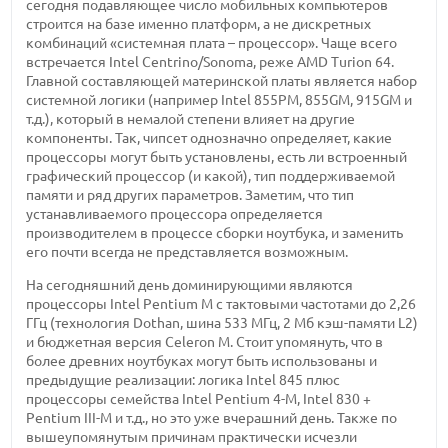
сегодня подавляющее число мобильных компьютеров
строится на базе именно платформ, а не дискретных
комбинаций «системная плата – процессор». Чаще всего
встречается Intel Centrino/Sonoma, реже AMD Turion 64.
Главной составляющей материнской платы является набор
системной логики (например Intel 855PM, 855GM, 915GM и
т.д.), который в немалой степени влияет на другие
компоненты. Так, чипсет однозначно определяет, какие
процессоры могут быть установлены, есть ли встроенный
графический процессор (и какой), тип поддерживаемой
памяти и ряд других параметров. Заметим, что тип
устанавливаемого процессора определяется
производителем в процессе сборки ноутбука, и заменить
его почти всегда не представляется возможным.
На сегодняшний день доминирующими являются
процессоры Intel Pentium M с тактовыми частотами до 2,26
ГГц (технология Dothan, шина 533 МГц, 2 Мб кэш-памяти L2)
и бюджетная версия Celeron M. Стоит упомянуть, что в
более древних ноутбуках могут быть использованы и
предыдущие реализации: логика Intel 845 плюс
процессоры семейства Intel Pentium 4-M, Intel 830 +
Pentium III-M и т.д., но это уже вчерашний день. Также по
вышеупомянутым причинам практически исчезли