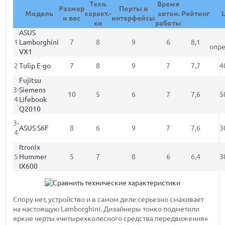
Техн.
Время
Размер
Порты и
Модель
характ.-
автон.
Рейтинг
и вес
интерфейсы
ки
работы
ASUS
1
Lamborghini
7
8
9
6
8,1
опр
VX1
2
Tulip E-go
7
8
9
7
7,7
4
Fujitsu
3-
Siemens
10
5
6
7
7,6
5
4
Lifebook
Q2010
3-
ASUS S6F
8
6
9
7
7,6
3
4
Itronix
5
Hummer
5
7
8
6
6,4
3
IX600
Спору нет, устройство и в самом деле серьезно смахивает
на настоящую Lamborghini. Дизайнеры тонко подметили
яркие черты «четырехколесного средства передвижения»