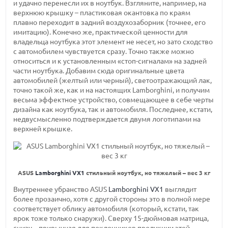
и удачно перенесли их в ноутбук. Взгляните, например, на
верхнюю крышку – пластиковая окантовка по краям
плавно переходит в задний воздухозаборник (точнее, его
имитацию). Конечно же, практической ценности для
владельца ноутбука этот элемент не несет, но зато сходство
с автомобилем чувствуется сразу. Точно также можно
относиться и к установленным
«стоп-сигналам»
на задней
части ноутбука. Добавим сюда оригинальные цвета
автомобилей (желтый или черный), светоотражающий лак,
точно такой же, как и на настоящих Lamborghini, и получим
весьма эффектное устройство, совмещающее в себе черты
дизайна как ноутбука, так и автомобиля. Последнее, кстати,
недвусмысленно подтверждается двумя логотипами на
верхней крышке.
ASUS
Lamborghini VX1
стильный ноутбук, но тяжелый – вес 3 кг
Внутреннее убранство ASUS
Lamborghini VX1
выглядит
более прозаично, хотя с другой стороны это в полной мере
соответствует облику автомобиля (который, кстати, так
ярок тоже только снаружи). Сверху
15-дюймовая
матрица,