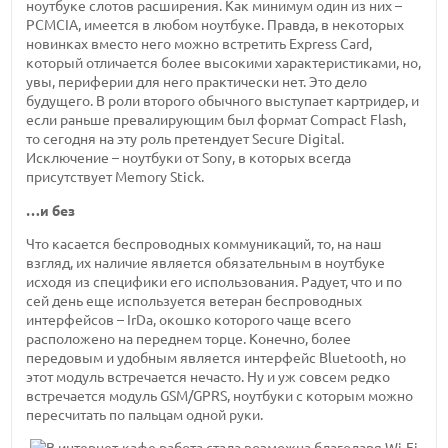
ноутбуке слотов расширения. Как минимум один из них –
PCMCIA, имеется в любом ноутбуке. Правда, в некоторых
новинках вместо него можно встретить Express Card,
который отличается более высокими характеристиками, но,
увы, периферии для него практически нет. Это дело
будущего. В роли второго обычного выступает картридер, и
если раньше превалирующим был формат Compact Flash,
то сегодня на эту роль претендует Secure Digital.
Исключение – ноутбуки от Sony, в которых всегда
присутствует Memory Stick.
…и без
Что касается беспроводных коммуникаций, то, на наш
взгляд, их наличие является обязательным в ноутбуке
исходя из специфики его использования. Радует, что и по
сей день еще используется ветеран беспроводных
интерфейсов – IrDa, окошко которого чаще всего
расположено на переднем торце. Конечно, более
передовым и удобным является интерфейс Bluetooth, но
этот модуль встречается нечасто. Ну и уж совсем редко
встречается модуль GSM/GPRS, ноутбуки с которым можно
пересчитать по пальцам одной руки.