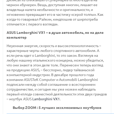
черном «бумере». Вещь, доступная многим, лишает ее
владельца налета необычности и оригинальности, и
мгновенно превращает его в частичку «серой толпы». Как
когда-то
говаривал Райкин, «индпошив от ширпотреба
отличается с первого взгляда».
ASUS
Lamborghini VX1 –
в душе автомобиль, но на деле
компьютер
Неуемная энергия, скорость и высокотехнологичность –
характерные черты любого спортивного автомобиля. А
если речь идет о Lamborghini, то это закон. Взглянув на
любую машину итальянского концерна, можно убедиться,
что они знают в этом деле толк. Перенесем теперь взгляд
на продукцию ASUS, – бесспорно, лидер тайваньской
компьютерной индустрии. В декабре прошлого года
компании ASUSTeK Computer и Automobili Lamborghini
подписали между собой соглашение о всестороннем
сотрудничестве, и сегодня мы уже можем наблюдать
первый «плод» совместной деятельности этих двух грандов
– ноутбук ASUS
Lamborghini VX1
.
Выбор ZOOM : 5 лучших эксклюзивных ноутбуков