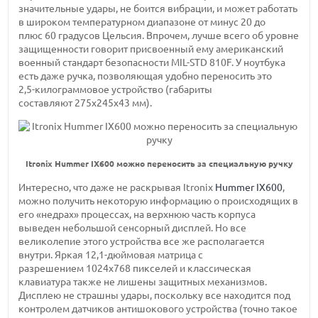
значительные удары, не боится вибрации, и может работать
в широком температурном диапазоне от
минус 20 до
плюс 60 градусов
Цельсия. Впрочем, лучше всего об уровне
защищенности говорит присвоенный ему американский
военный стандарт безопасности
MIL-STD
810F. У ноутбука
есть даже ручка, позволяющая удобно переносить это
2,5-килограммовое
устройство (габариты
составляют 275х245х43 мм).
Itronix Hummer IX600 можно переносить за специальную ручку
Интересно, что даже не раскрывая Itronix
Hummer IX600
,
можно получить некоторую информацию о происходящих в
его «недрах» процессах, на верхнюю часть корпуса
выведен небольшой сенсорный дисплей. Но все
великолепие этого устройства все же располагается
внутри. Яркая
12,1-дюймовая
матрица с
разрешением 1024х768 пикселей
и классическая
клавиатура также не лишены защитных механизмов.
Дисплею не страшны удары, поскольку все находится под
контролем датчиков антишокового устройства (точно такое