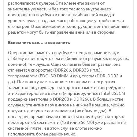
располагаются кулеры. Эти элементы занимают
значительную часть и без того тесного внутреннего
пространства ноутбука и вносят наибольший вклад в
уровень шума, создаваемого работающим устройством, и
его нагрев. В зависимости от конструкции, вентиляционные
решетки могут быть направлены вниз или в стороны.
Вспомнить все… и сохранить
Оперативная память в ноутбуке – вещь незаменимая, и
любому известно, что чем ее больше (в разумных пределах,
конечно), тем лучше. Однако память бывает разная, она
отличается скоростью (DDR266, DDR333 и т.п.),
типоразмером (EDO, SO DIMM и др.), типом (DDR, DDR2 и
др.). Поскольку память является одним из тех редких
элементов ноутбука, для которого возможен апгрейд, все
эти характеристики важны (к примеру, чипсет Intel 855GM
поддерживает только DDR200 и DDR266). В большинстве
случаев, отвинтив пару винтов на нижней крышке, можно
получить доступ к слотам памяти (их обычно два). В
последнее время начали появляться ноутбуки, в которых
некоторый объем памяти (128 или 256 Мб) уже распаян на
системной плате, и в этом случае слоты можно
использовать более рационально.