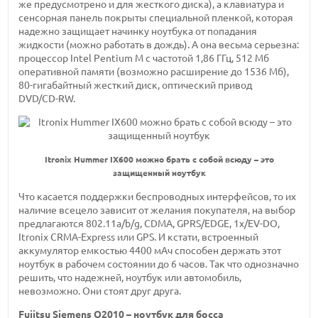
же предусмотрено и для жесткого диска), а клавиатура и
сенсорная панель покрыты специальной пленкой, которая
надежно защищает начинку ноутбука от попадания
жидкости (можно работать в дождь). А она весьма серьезна:
процессор Intel Pentium M с
частотой 1,86 ГГц,
512 Мб
оперативной памяти (возможно расширение
до 1536 Мб),
80-гигабайтный
жесткий диск, оптический привод
DVD/CD-RW.
Itronix Hummer IX600 можно брать с собой всюду – это
защищенный ноутбук
Что касается поддержки беспроводных интерфейсов, то их
наличие всецело зависит от желания покупателя, на выбор
предлагаются 802.11a/b/g,
CDMA, GPRS/EDGE,
1x/EV-DO,
Itronix
CRMA-Express
или GPS. И кстати, встроенный
аккумулятор
емкостью 4400 мАч
способен держать этот
ноутбук в рабочем состоянии
до 6 часов.
Так что однозначно
решить, что надежней, ноутбук или автомобиль,
невозможно. Они стоят друг друга.
Fujitsu
Siemens Q2010 –
ноутбук для босса