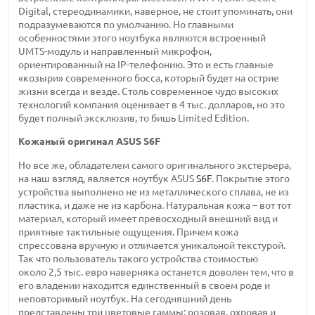
Digital, стереодинамики, наверное, не стоит упоминать, они
подразумеваются по умолчанию. Но главными
особенностями этого ноутбука являются встроенный
UMTS-модуль
и направленный микрофон,
ориентированный на
IP-телефонию.
Это и есть главные
«козыри» современного босса, который будет на острие
жизни всегда и везде. Столь современное чудо высоких
технологий компания оценивает
в 4 тыс.
долларов, но это
будет полный эксклюзив, то бишь Limited Edition.
Кожаный оригинал
ASUS S6F
Но все же, обладателем самого оригинального экстерьера,
на наш взгляд, является ноутбук ASUS
S6F
. Покрытие этого
устройства выполнено не из металлического сплава, не из
пластика, и даже не из карбона. Натуральная кожа – вот тот
материал, который имеет превосходный внешний вид и
приятные тактильные ощущения. Причем кожа
спрессована вручную и отличается уникальной текстурой.
Так что пользователь такого устройства стоимостью
около 2,5 тыс.
евро наверняка останется доволен тем, что в
его владении находится единственный в своем роде и
неповторимый ноутбук. На сегодняшний день
представлены три цветовые гаммы: розовая, охровая и