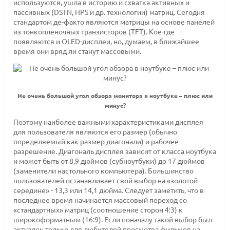
используются, ушла в историю и схватка активных и
пассивных (DSTN, HPS и др. технологии) матриц. Сегодня
стандартом де-факто являются матрицы на основе панелей
из тонкопленочных транзисторов (TFT). Кое-где
появляются и OLED-дисплеи, но, думаем, в ближайшее
время они вряд ли станут массовыми.
Не очень большой угол обзора монитора в ноутбуке – плюс или
минус?
Поэтому наиболее важными характеристиками дисплея
для пользователя являются его размер (обычно
определяемый как размер диагонали) и рабочее
разрешение. Диагональ дисплея зависит от класса ноутбука
и может быть от 8,9 дюймов (субноутбуки) до 17 дюймов
(заменители настольного компьютера). Большинство
пользователей останавливает свой выбор на «золотой
середине» - 13,3 или 14,1 дюйма. Следует заметить, что в
последнее время начинается массовый переход со
«стандартных» матриц (соотношение сторон 4:3) к
широкоформатным (16:9). Если поначалу такой выбор был
актуален только для любителей просмотра фильмов на