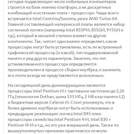
сегодня подавляющее число мобильных компьютеров
строится на базе именно платформ, а не дискретных
комбинаций «системная плата – процессор». Чаще всего
встречается Intel Centrino/Sonoma, реже AMD Turion 64.
Главной составляющей материнской платы является набор
системной логики (например Intel 855PM, 855GM, 915GM и
т.д.), который в немалой степени влияет на другие
компоненты. Так, чипсет однозначно определяет, какие
процессоры могут быть установлены, есть ли встроенный
графический процессор (и какой), тип поддерживаемой
памяти и ряд других параметров. Заметим, что тип
устанавливаемого процессора определяется
производителем в процессе сборки ноутбука, и заменить
его почти всегда не представляется возможным.
На сегодняшний день доминирующими являются
процессоры Intel Pentium M с тактовыми частотами до 2,26
ГГц (технология Dothan, шина 533 МГц, 2 Мб кэш-памяти L2)
и бюджетная версия Celeron M. Стоит упомянуть, что в
более древних ноутбуках могут быть использованы и
предыдущие реализации: логика Intel 845 плюс
процессоры семейства Intel Pentium 4-M, Intel 830 +
Pentium III-M и т.д., но это уже вчерашний день. Также по
вышеупомянутым причинам практически исчезли