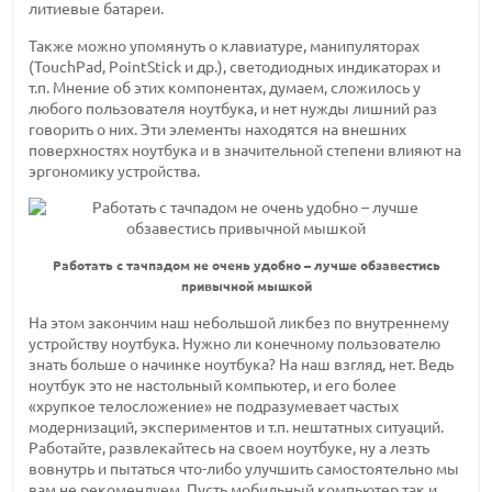
литиевые батареи.
Также можно упомянуть о клавиатуре, манипуляторах
(TouchPad, PointStick и др.), светодиодных индикаторах и
т.п. Мнение об этих компонентах, думаем, сложилось у
любого пользователя ноутбука, и нет нужды лишний раз
говорить о них. Эти элементы находятся на внешних
поверхностях ноутбука и в значительной степени влияют на
эргономику устройства.
Работать с тачпадом не очень удобно – лучше обзавестись
привычной мышкой
На этом закончим наш небольшой ликбез по внутреннему
устройству ноутбука. Нужно ли конечному пользователю
знать больше о начинке ноутбука? На наш взгляд, нет. Ведь
ноутбук это не настольный компьютер, и его более
«хрупкое телосложение» не подразумевает частых
модернизаций, экспериментов и т.п. нештатных ситуаций.
Работайте, развлекайтесь на своем ноутбуке, ну а лезть
вовнутрь и пытаться что-либо улучшить самостоятельно мы
вам не рекомендуем. Пусть мобильный компьютер так и