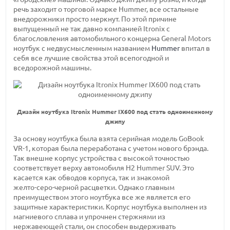
речь заходит о торговой марке Hummer, все остальные
внедорожники просто меркнут. По этой причине
выпущенный не так давно компанией Itronix с
благословления автомобильного концерна General Motors
ноутбук с недвусмысленным названием
Hummer
впитал в
себя все лучшие свойства этой всепогодной и
вседорожной машины.
Дизайн ноутбука Itronix Hummer IX600 под стать одноименному
джипу
За основу ноутбука была взята серийная модель GoBook
VR-1,
которая была переработана с учетом нового брэнда.
Так внешне корпус устройства с высокой точностью
соответствует верху
автомобиля H2 Hummer
SUV. Это
касается как обводов корпуса, так и знакомой
желто-серо-черной
расцветки. Однако главным
преимуществом этого ноутбука все же является его
защитные характеристики. Корпус ноутбука выполнен из
магниевого сплава и упрочнен стержнями из
нержавеющей стали, он способен выдерживать