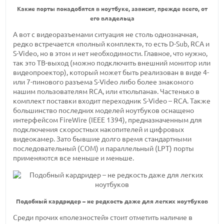
Какие порты понадобятся в ноутбуке, зависит, прежде всего, от
его владельца
А вот с видеоразъемами ситуация не столь однозначная,
редко встречается «полный комплект», то есть D-Sub, RCA и
S-Video, но в этом и нет необходимости. Главное, что нужно,
так это ТВ-выход (можно подключить внешний монитор или
видеопроектор), который может быть реализован в виде 4-
или 7-пинового разъема S-Video либо более знакомого
нашим пользователям RCA, или «тюльпана». Частенько в
комплект поставки входит переходник S-Video – RCA. Также
большинство последних моделей ноутбуков оснащено
интерфейсом FireWire (IEEE 1394), предназначенным для
подключения скоростных накопителей и цифровых
видеокамер. Зато бывшие долго время стандартными
последовательный (COM) и параллельный (LPT) порты
применяются все меньше и меньше.
Подобный кардридер – не редкость даже для легких ноутбуков
Среди прочих «полезностей» стоит отметить наличие в