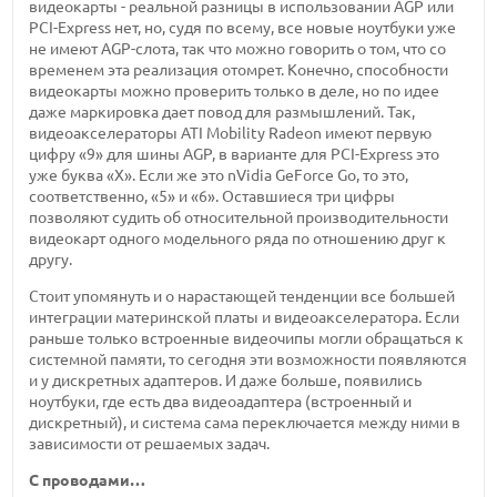
видеокарты - реальной разницы в использовании AGP или
PCI-Express нет, но, судя по всему, все новые ноутбуки уже
не имеют AGP-слота, так что можно говорить о том, что со
временем эта реализация отомрет. Конечно, способности
видеокарты можно проверить только в деле, но по идее
даже маркировка дает повод для размышлений. Так,
видеоакселераторы ATI Mobility Radeon имеют первую
цифру «9» для шины AGP, в варианте для PCI-Express это
уже буква «Х». Если же это nVidia GeForce Go, то это,
соответственно, «5» и «6». Оставшиеся три цифры
позволяют судить об относительной производительности
видеокарт одного модельного ряда по отношению друг к
другу.
Стоит упомянуть и о нарастающей тенденции все большей
интеграции материнской платы и видеоакселератора. Если
раньше только встроенные видеочипы могли обращаться к
системной памяти, то сегодня эти возможности появляются
и у дискретных адаптеров. И даже больше, появились
ноутбуки, где есть два видеоадаптера (встроенный и
дискретный), и система сама переключается между ними в
зависимости от решаемых задач.
С проводами…