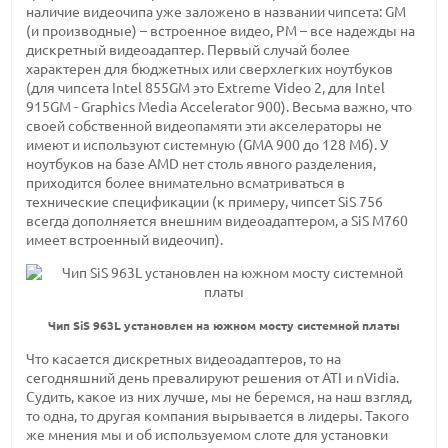
наличие видеочипа уже заложено в названии чипсета: GM
(и производные) – встроенное видео, PM – все надежды на
дискретный видеоадаптер. Первый случай более
характерен для бюджетных или сверхлегких ноутбуков
(для чипсета Intel 855GM это Extreme Video 2, для Intel
915GM - Graphics Media Accelerator 900). Весьма важно, что
своей собственной видеопамяти эти акселераторы не
имеют и используют системную (GMA 900 до 128 Мб). У
ноутбуков на базе AMD нет столь явного разделения,
приходится более внимательно всматриваться в
технические спецификации (к примеру, чипсет SiS 756
всегда дополняется внешним видеоадаптером, а SiS M760
имеет встроенный видеочип).
Чип SiS 963L установлен на южном мосту системной платы
Что касается дискретных видеоадаптеров, то на
сегодняшний день превалируют решения от ATI и nVidia.
Судить, какое из них лучше, мы не беремся, на наш взгляд,
то одна, то другая компания вырывается в лидеры. Такого
же мнения мы и об используемом слоте для установки