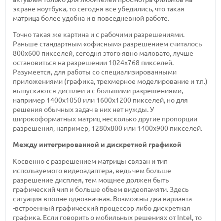
экране ноутбука, то сегодня все убедились, что такая
матрица более удобна и в повседневной работе.
Точно такая же картина и с рабочими разрешениями.
Раньше стандартным «офисным» разрешением считалось
800х600 пикселей, сегодня этого явно маловато, лучше
остановиться на разрешении 1024х768 пикселей.
Разумеется, для работы со специализированными
приложениями (графика, трехмерное моделирование и т.п.)
выпускаются дисплеи и с большими разрешениями,
например 1400х1050 или 1600х1200 пикселей, но для
решения обычных задач в них нет нужды. У
широкоформатных матриц несколько другие пропорции
разрешения, например, 1280х800 или 1400х900 пикселей.
Между интегрированной и дискретной графикой
Косвенно с разрешением матрицы связан и тип
используемого видеоадаптера, ведь чем больше
разрешение дисплея, тем мощнее должен быть
графический чип и больше объем видеопамяти. Здесь
ситуация вполне однозначная. Возможны два варианта
-встроенный графический процессор либо дискретная
графика. Если говорить о мобильных решениях от Intel, то