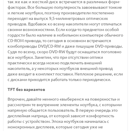
так же как и жесткий диск встречается в различных форм-
факторах. Все большую популярность завоевывают тонкие
и легкие ноутбуки, поэтому производители постепенно
переходят на выпуск 9,5-милиметровых оптических
приводов. Вдобавок ко всему накопители могут отличаться
своими возможностями. Если когда-то предметом особой
гордости было наличие в мобильном компьютере обычного
CD-ROM привода, то сегодня в основном встречаются
комбоприводы DVD/CD-RW и даже пишущие DVD-приводы.
Судя по всему, скоро DVD-RW будут оснащаться поголовно
все ноутбуки. Заметим, что при отсутствии оптики
практически всегда можно подключить внешний
накопитель, а у некоторых ноутбуков внешний привод
даже входит в комплект поставки. Неплохое решение, если
с дисками приходится работать только периодически.
TFT без вариантов
Впрочем, давайте немного «выберемся на поверхность» и
рассмотрим те внутренние элементы ноутбука, с которыми
напрямую общается пользователь. В первую очередь это
дисплейная матрица, от которой зависит комфортность
работы с устройством. Эпоха ноутбуков начиналась с
монохромных дисплеев, которые сегодня уже не