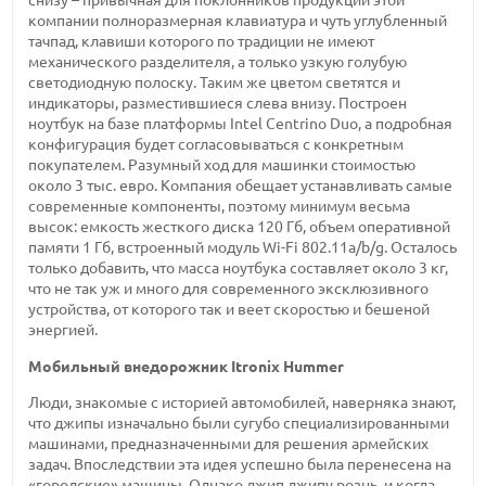
снизу – привычная для поклонников продукции этой
компании полноразмерная клавиатура и чуть углубленный
тачпад, клавиши которого по традиции не имеют
механического разделителя, а только узкую голубую
светодиодную полоску. Таким же цветом светятся и
индикаторы, разместившиеся слева внизу. Построен
ноутбук на базе платформы Intel Centrino Duo, а подробная
конфигурация будет согласовываться с конкретным
покупателем. Разумный ход для машинки стоимостью
около 3 тыс.
евро. Компания обещает устанавливать самые
современные компоненты, поэтому минимум весьма
высок: емкость жесткого
диска 120 Гб,
объем оперативной
памяти 1 Гб,
встроенный модуль
Wi-Fi
802.11a/b/g. Осталось
только добавить, что масса ноутбука составляет
около 3 кг,
что не так уж и много для современного эксклюзивного
устройства, от которого так и веет скоростью и бешеной
энергией.
Мобильный внедорожник Itronix Hummer
Люди, знакомые с историей автомобилей, наверняка знают,
что джипы изначально были сугубо специализированными
машинами, предназначенными для решения армейских
задач. Впоследствии эта идея успешно была перенесена на
«городские» машины. Однако джип джипу рознь, и когда