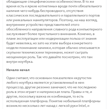
обладающие специфическими особенностями. В то же
время есть и яркие «отметины» вроде почти обязательного
наличия чего-нибудь беспроводного, отсутствия
классических последовательного и параллельного портов
или уникальных манипуляторов. Поэтому, на наш взгляд,
внутреннее устройство представителей этого
обособленного направления славного рода компьютерного
заслуживает более пристального внимания. Конечно, в
плане эксплуатации или модернизации польза от знания
будет невелика, но зато на этапе выбора конкретного
модели понимание начинки, которая обычно описывается
скупыми техническими терминами, может сыграть
неоценимую роль. Так что давайте посмотрим, что там
внутри ноутбука.
Начало начал
Одни считают, что основным показателем «крутости»
любого ноутбука является установленный в нем
процессор, другие резонно замечают, что не последнюю
роль в этом играет и материнская плата. Правы и те, и
другие, поскольку важна их комбинация, то есть
используемая платформа. Понятие мобильной платформы
возникло несколько лет назад с легкой руки Intel, и