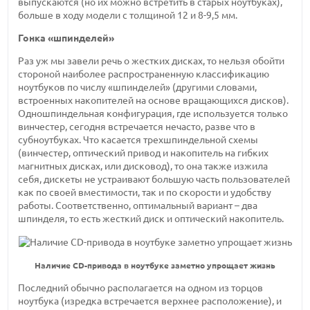
выпускаются (но их можно встретить в старых ноутбуках),
больше в ходу модели с толщиной 12 и 8-9,5 мм.
Гонка «шпинделей»
Раз уж мы завели речь о жестких дисках, то нельзя обойти
стороной наиболее распространенную классификацию
ноутбуков по числу «шпинделей» (другими словами,
встроенных накопителей на основе вращающихся дисков).
Одношпиндельная конфигурация, где используется только
винчестер, сегодня встречается нечасто, разве что в
субноутбуках. Что касается трехшпиндельной схемы
(винчестер, оптический привод и накопитель на гибких
магнитных дисках, или дисковод), то она также изжила
себя, дискеты не устраивают большую часть пользователей
как по своей вместимости, так и по скорости и удобству
работы. Соответственно, оптимальный вариант – два
шпинделя, то есть жесткий диск и оптический накопитель.
Наличие CD-привода в ноутбуке заметно упрощает жизнь
Последний обычно располагается на одном из торцов
ноутбука (изредка встречается верхнее расположение), и