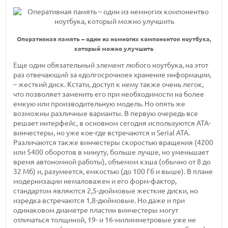
Оперативная память – один из немногих компонентов ноутбука,
который можно улучшить
Еще один обязательный элемент любого ноутбука, на этот
раз отвечающий за «долгосрочное» хранение информации,
– жесткий диск. Кстати, доступ к нему также очень легок,
что позволяет заменить его при необходимости на более
емкую или производительную модель. Но опять же
возможны различные варианты. В первую очередь все
решает интерфейс, в основном сегодня используются ATA-
винчестеры, но уже кое-где встречаются и Serial ATA.
Различаются также винчестеры скоростью вращения (4200
или 5400 оборотов в минуту, больше лучше, но уменьшает
время автономной работы), объемом кэша (обычно от 8 до
32 Мб) и, разумеется, емкостью (до 100 Гб и выше). В плане
модернизации немаловажен и его форм-фактор,
стандартом являются 2,5-дюймовые жесткие диски, но
изредка встречаются 1,8-дюймовые. Но даже и при
одинаковом диаметре пластин винчестеры могут
отличаться толщиной, 19- и 16-милимметровые уже не