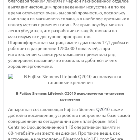
благодаря тонким линиям и черной лакированной отделке
выглядит настоящим произведением искусства и в то же
время отличается очень высокой прочностью, поскольку
выполнен из магниевого сплава, а в наиболее критичных к
износу местах применен титан. Раскрыв ноутбук можно
легко убедиться, что разработчики задействовали по
максимуму все доступное пространство.
Широкоформатная матрица имеет
диагональ 12,1 дюйма
и
работает в
разрешении 1280х800 пикселей,
а при
изготовлении клавиатуры компания применила ряд
усовершенствований, что позволило добиться очень
хорошей эргономики.
В Fujitsu Siemens Lifebook Q2010 используются титановые
крепления
Аппаратная составляющая Fujitsu Siemens
Q2010
также
достойна восхищения, устройство построено на базе самой
совершенной на сегодняшний день платформы Intel
Centrino Duo,
дополненной 1 Гб
оперативной памяти и
60-гигабайтным
жестким диском. Про такие вещи, как
встроенные контроллеры Bluetooth и
Wi-Fi,
слот Secure