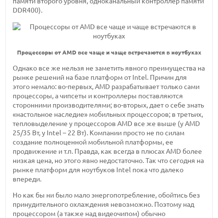
памяти второго уровня, одноканальный контроллер памяти
DDR400).
Процессоры от AMD все чаще и чаще встречаются в ноутбуках
Однако все же нельзя не заметить явного преимущества на
рынке решений на базе платформ от Intel. Причин для
этого немало: во-первых, AMD разрабатывает только сами
процессоры, а чипсеты и контроллеры поставляются
сторонними производителями; во-вторых, дает о себе знать
«настольное наследие» мобильных процессоров; в третьих,
тепловыделение у процессоров AMD все же выше (у AMD
25/35 Вт, у Intel – 22 Вт). Компании просто не по силам
создание полноценной мобильной платформы, ее
продвижение и т.п. Правда, как всегда в плюсах AMD более
низкая цена, но этого явно недостаточно. Так что сегодня на
рынке платформ для ноутбуков Intel пока что далеко
впереди.
Но как бы ни было мало энергопотребление, обойтись без
принудительного охлаждения невозможно. Поэтому над
процессором (а также над видеочипом) обычно