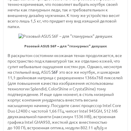
темно-коричневая,
что позволяет выбрать ноутбук своей
мечты как гламурным леди, так и требовательным к
внешнему дизайну мужчинам. К тому же устройство весит
всего
лишь 1,5 кг,
что придает ему вид изящной деловой
папки.
Розовый ASUS S6F – для "гламурных" девушек
В раскрытом состоянии «кожаная тема» продолжается, все
пространство под клавиатурой так же отделано кожей, что
сулит небывалые ощущения кистям рук. Однако, несмотря
на стильный вид, ASUS
S6F
это все же ноутбук, и шикарная
11,1-дюймовая
матрица с
разрешением 1366х768 пикселей
(для повышения качества изображения использованы
технологии Splendid, ColorShine и CrystaShine) тому
подтверждение. И еще один момент, в столь мизерный
корпус компания умудрилась вместить весьма
насыщенную начинку. Посудите сами: процессор Intel Core
Duo L2400 с
частотой 1,66 ГГц,
чипсет
Intel 945GM,
512 Мб
двухканальной памяти
(максимум 1536 Мб),
встроенная
графика
Intel GMA950,
жесткий диск вместимостью
до 100 Гб,
встроенная оптика,
модули 802.11 a/b/g
и