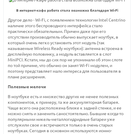
В интернет-кафе работа стала возможна благодаря Wi-Fi
Другое дело - Wi-Fi, с появлением технологии Intel Centrino
наличие этого беспроводного интерфейса стало
практически обязательным. Причем даже при его
отсутствии производитель обычно выпускает ноутбук, в
который очень легко установить этот модуль (так
называемые Wireless Ready ноутбуки): антенна встроена в
дисплейную половинку, а модуль вставляется в слот
MiniPCI. Кстати, мы до сих пор не упоминали об этом слоте
по той причине, что обычно он занят Wi-Fi модулем, и
поэтому представляет мало интереса для пользователя в
плане расширения.
Полезные мелочи
В ноутбуке есть и множество других не менее полезных
компонентов, к примеру, та же аккумуляторная батарея.
Чаще всего она расположена ближе к задней стенке, и ее
можно снять и заменить самостоятельно. Бывшие когда-то
популярными никель-металлогидридные батареи уже
отслужили свое и встречаются только в очень старых
ноутбуках. Сегодня в основном используются ионно-