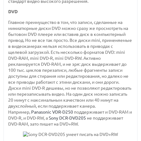
стандарт видео высокого разрешения.
DVD
Главное преимущество в том, что записи, сделанные на
миниатюрные диски DVD можно сразу же просмотреть на
бытовом DVD плеере или вставив диск в компьютерный
привод. Но не все так просто. Все диски mini, применяемые
в видеокамерах нельзя использовать в приводах с
щелевой загрузкой. Есть несколько форматов DVD: mini
DVD-RAM, mini DVD-R, mini DVD-RW. Активно
рекламируется DVD-RAM, и не зря: диск выдерживает до
100 тыс. циклов перезаписи, любые фрагменты записи
доступны для стирания или редактирования, но далеко не
все приводы работают с этими дисками, и они дороги.
Диски mini DVD-R дешевы, но не позволяют редактировать
или перезаписывать видео. На один диск можно записать
20 минут с максимальным качеством или 40 минут на
двухслойный, если поддерживает камера.
Например,
Panasonic VDR-D250
поддерживает и DVD-RAM и
DVD-R, и DVD-RW, а
Sony DCR-DVD205
не поддерживает
DVD-RAM, зато пишет на DVD+RW.