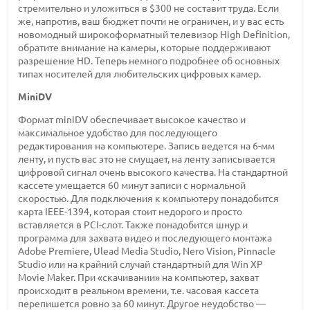
стремительно и уложиться в $300 не составит труда. Если
же, напротив, ваш бюджет почти не ограничен, и у вас есть
новомодный широкоформатный телевизор High Definition,
обратите внимание на камеры, которые поддерживают
разрешение HD. Теперь немного подробнее об основных
типах носителей для любительских цифровых камер.
MiniDV
Формат miniDV обеспечивает высокое качество и
максимальное удобство для последующего
редактирования на компьютере. Запись ведется на 6-мм
ленту, и пусть вас это не смущает, на ленту записывается
цифровой сигнал очень высокого качества. На стандартной
кассете умещается 60 минут записи с нормальной
скоростью. Для подключения к компьютеру понадобится
карта IEEE-1394, которая стоит недорого и просто
вставляется в PCI-слот. Также понадобится шнур и
программа для захвата видео и последующего монтажа
Adobe Premiere, Ulead Media Studio, Nero Vision, Pinnacle
Studio или на крайний случай стандартный для Win XP
Movie Maker. При «скачивании» на компьютер, захват
происходит в реальном времени, т.е. часовая кассета
перепишется ровно за 60 минут. Другое неудобство —