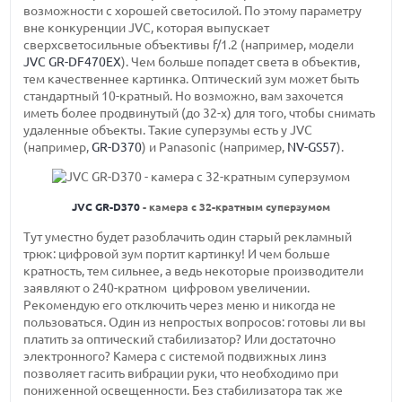
возможности с хорошей светосилой. По этому параметру
вне конкуренции JVC, которая выпускает
сверхсветосильные объективы f/1.2 (например, модели
JVC GR-DF470EX
). Чем больше попадет света в объектив,
тем качественнее картинка. Оптический зум может быть
стандартный 10-кратный. Но возможно, вам захочется
иметь более продвинутый (до 32-х) для того, чтобы снимать
удаленные объекты. Такие суперзумы есть у JVC
(например,
GR-D370
) и Panasonic (например,
NV-GS57
).
JVC GR-D370
- камера с 32-кратным суперзумом
Тут уместно будет разоблачить один старый рекламный
трюк: цифровой зум портит картинку! И чем больше
кратность, тем сильнее, а ведь некоторые производители
заявляют о 240-кратном цифровом увеличении.
Рекомендую его отключить через меню и никогда не
пользоваться. Один из непростых вопросов: готовы ли вы
платить за оптический стабилизатор? Или достаточно
электронного? Камера с системой подвижных линз
позволяет гасить вибрации руки, что необходимо при
пониженной освещенности. Без стабилизатора так же