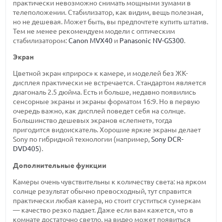
практически невозможно снимать мощными зумами в
телеположении. Стабилизатор, как видим, вещь полезная,
но не дешевая. Может быть, вы предпочтете купить штатив.
Тем не менее рекомендуем модели с оптическим
стабилизатором:
Canon MVX40
и
Panasonic NV-GS300
.
Экран
Цветной экран «прирос» к камере, и моделей без ЖК-
дисплея практически не встречается. Стандартом является
диагональ 2.5 дюйма. Есть и больше, недавно появились
сенсорные экраны и экраны форматом 16:9. Но в первую
очередь важно, как дисплей поведет себя на солнце.
Большинство дешевых экранов «слепнет», тогда
пригодится видоискатель. Хорошие яркие экраны делает
Sony по гибридной технологии (например,
Sony DCR-
DVD405
).
Дополнительные функции
Камеры очень чувствительны к количеству света: на ярком
солнце результат обычно превосходный, тут справится
практически любая камера, но стоит сгуститься сумеркам
— качество резко падает. Даже если вам кажется, что в
комнате достаточно светло, на видео может появиться