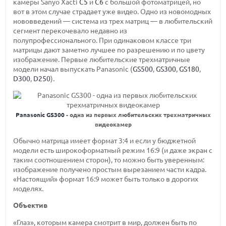
камеры Sanyo Xacti
C5
и
C6
с большой фотоматрицей, но
вот в этом случае страдает уже видео. Одно из новомодных
нововведений — система из трех матриц — в любительский
сегмент перекочевало недавно из
полупрофессионального. При одинаковом классе три
матрицы дают заметно лучшее по разрешению и по цвету
изображение. Первые любительские трехматричные
модели начал выпускать Panasonic (
GS500
,
GS300
,
GS180
,
D300
,
D250
).
Panasonic GS300
- одна из первых любительских трехматричных
видеокамер
Обычно матрица имеет формат 3:4 и если у бюджетной
модели есть широкоформатный режим 16:9 (и даже экран с
таким соотношением сторон), то можно быть уверенным:
изображение получено простым вырезанием части кадра.
«Настоящий» формат 16:9 может быть только в дорогих
моделях.
Объектив
«Глаз», которым камера смотрит в мир, должен быть по