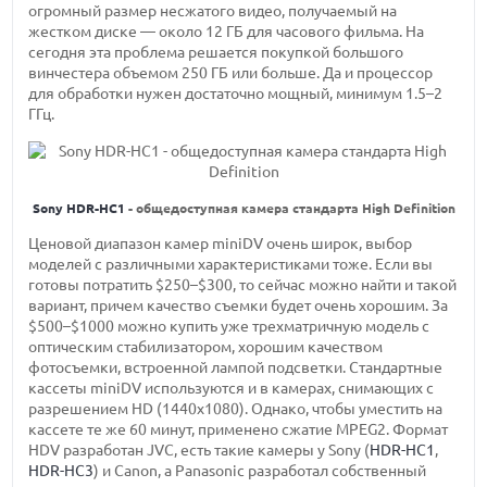
огромный размер несжатого видео, получаемый на
жестком диске — около 12 ГБ для часового фильма. На
сегодня эта проблема решается покупкой большого
винчестера объемом 250 ГБ или больше. Да и процессор
для обработки нужен достаточно мощный, минимум 1.5–2
ГГц.
Sony HDR-HC1
- общедоступная камера стандарта High Definition
Ценовой диапазон камер miniDV очень широк, выбор
моделей с различными характеристиками тоже. Если вы
готовы потратить $250–$300, то сейчас можно найти и такой
вариант, причем качество съемки будет очень хорошим. За
$500–$1000 можно купить уже трехматричную модель с
оптическим стабилизатором, хорошим качеством
фотосъемки, встроенной лампой подсветки. Стандартные
кассеты miniDV используются и в камерах, снимающих с
разрешением HD (1440x1080). Однако, чтобы уместить на
кассете те же 60 минут, применено сжатие MPEG2. Формат
HDV разработан JVC, есть такие камеры у Sony (
HDR-HC1
,
HDR-HC3
) и Canon, а Panasonic разработал собственный