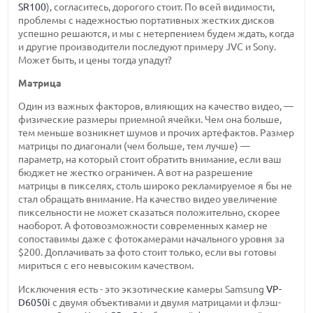
SR100
), согласитесь, дорогого стоит. По всей видимости,
проблемы с надежностью портативных жестких дисков
успешно решаются, и мы с нетерпением будем ждать, когда
и другие производители последуют примеру JVC и Sony.
Может быть, и цены тогда упадут?
Матрица
Один из важных факторов, влияющих на качество видео, —
физические размеры приемной ячейки. Чем она больше,
тем меньше возникнет шумов и прочих артефактов. Размер
матрицы по диагонали (чем больше, тем лучше) —
параметр, на который стоит обратить внимание, если ваш
бюджет не жестко ограничен. А вот на разрешение
матрицы в пикселях, столь широко рекламируемое я бы не
стал обращать внимание. На качество видео увеличение
пиксельности не может сказаться положительно, скорее
наоборот. А фотовозможности современных камер не
сопоставимы даже с фотокамерами начального уровня за
$200. Доплачивать за фото стоит только, если вы готовы
мириться с его невысоким качеством.
Исключения есть - это экзотические камеры Samsung
VP-
D6050i
с двумя объективами и двумя матрицами и флэш-