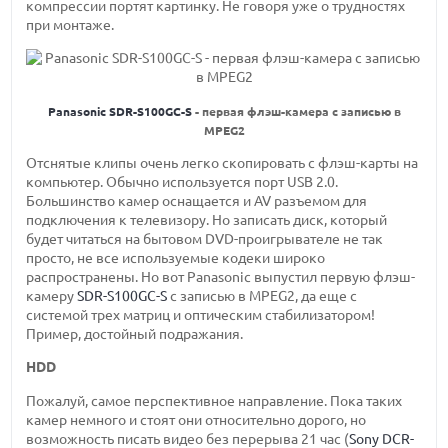
компрессии портят картинку. Не говоря уже о трудностях
при монтаже.
Panasonic SDR-S100GC-S
- первая флэш-камера с записью в
MPEG2
Отснятые клипы очень легко скопировать с флэш-карты на
компьютер. Обычно используется порт USB 2.0.
Большинство камер оснащается и AV разъемом для
подключения к телевизору. Но записать диск, который
будет читаться на бытовом DVD-проигрывателе не так
просто, не все используемые кодеки широко
распространены. Но вот Panasonic выпустил первую флэш-
камеру
SDR-S100GC-S
с записью в MPEG2, да еще с
системой трех матриц и оптическим стабилизатором!
Пример, достойный подражания.
HDD
Пожалуй, самое перспективное направление. Пока таких
камер немного и стоят они относительно дорого, но
возможность писать видео без перерыва 21 час (
Sony DCR-