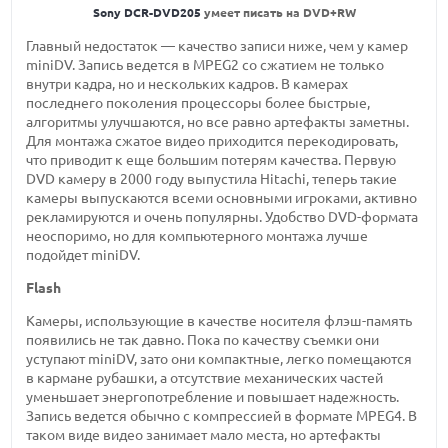
Sony DCR-DVD205
умеет писать на DVD+RW
Главный недостаток — качество записи ниже, чем у камер
miniDV. Запись ведется в MPEG2 со сжатием не только
внутри кадра, но и нескольких кадров. В камерах
последнего поколения процессоры более быстрые,
алгоритмы улучшаются, но все равно артефакты заметны.
Для монтажа сжатое видео приходится перекодировать,
что приводит к еще большим потерям качества. Первую
DVD камеру в 2000 году выпустила Hitachi, теперь такие
камеры выпускаются всеми основными игроками, активно
рекламируются и очень популярны. Удобство DVD-формата
неоспоримо, но для компьютерного монтажа лучше
подойдет miniDV.
Flash
Камеры, использующие в качестве носителя флэш-память
появились не так давно. Пока по качеству съемки они
уступают miniDV, зато они компактные, легко помещаются
в кармане рубашки, а отсутствие механических частей
уменьшает энергопотребление и повышает надежность.
Запись ведется обычно с компрессией в формате MPEG4. В
таком виде видео занимает мало места, но артефакты