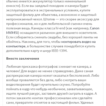
обычно имеется аккумулятор только минимальной
емкости). Если вы заядлый походник и камера будет
эксплуатироваться в экстремальных условиях, купите
защитный фильтр для объектива, а возможно и защитный
непромокаемый чехол. Штатив — это скорее аксессуар для
профессионалов, но и для любительской съемки очень
полезная вещь. Камеры класса hi-end (как например,
Canon
MVX45i
) оснащаются разъемом для внешнего осветителя.
Если собираетесь снимать свадьбы, без хорошей лампы не
обойтись. Наконец, для того, чтобы
монтировать видео на
компьютере
, в большинстве случаев понадобится купить
дополнительно карту и шнур IEEE-1394.
Вместо заключения
Любимая присказка фотографов: снимает не камера, а
человек! Для видео не менее справедливо. Даже самая
распрекрасная камера может оказаться бесполезной. Либо
вообще проваляется без дела, либо смотреть ваши
видеотворения будет мучительно скучно. Попробуйте
поймать в кадр что-нибудь необычное, захватывающее,
ищите лучший ракурс, заставьте друзей сыграть в кадре. А
потом закажите монтаж профессионалам или сделайте
сами, превратите отснятое в настоящий фильм. Удачных