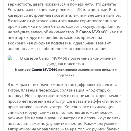
зернистость, цвета исказиться и померкнуть. Что делать?
Есть различные «ночные режимы»: ИК или цветные. Есть
камеры со встроенным осветителем или внешней лампой.
В отличие от фотовспышки эта лампа горит постоянно во
время съемки и очень быстро сажает аккумулятор. Так что
не забудьте запасной аккумулятор. В
Canon MVX460
, как и в
некоторых других новейших камерах применена
экономичная диодная подсветка. Идеальный вариант —
внешняя лампа с собственным источником питания.
В камере
Canon MVX460
применена экономичная диодная
подсветка
В камерах есть обычно множество цифровых эффектов:
титры, плавные переходы, соляризация, «под старую
пленку». Но на практике толку от них не много, при съемке
просто нет времени на это, лучше вставить эффекты потом
при монтаже на компьютере. Конечно, все начинающие
снимают и будут снимать в полностью автоматическом
режиме. Но наличие ручных настроек в сложных условиях
позволяют заметно улучшить качество. Каким бы умным
алгоритмом не управлялась камера, только ручной баланс