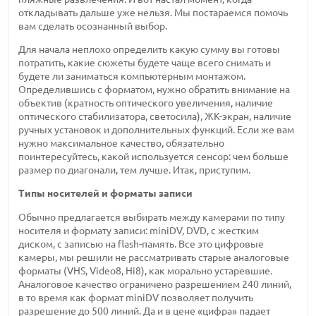
откладывать дальше уже нельзя. Мы постараемся помочь
вам сделать осознанный выбор.
Для начала неплохо определить какую сумму вы готовы
потратить, какие сюжеты будете чаще всего снимать и
будете ли заниматься компьютерным монтажом.
Определившись с форматом, нужно обратить внимание на
объектив (кратность оптического увеличения, наличие
оптического стабилизатора, светосила), ЖК-экран, наличие
ручных установок и дополнительных функций. Если же вам
нужно максимальное качество, обязательно
поинтересуйтесь, какой используется сенсор: чем больше
размер по диагонали, тем лучше. Итак, приступим.
Типы носителей и форматы записи
Обычно предлагается выбирать между камерами по типу
носителя и формату записи: miniDV, DVD, с жестким
диском, с записью на flash-память. Все это цифровые
камеры, мы решили не рассматривать старые аналоговые
форматы (VHS, Video8, Hi8), как морально устаревшие.
Аналоговое качество ограничено разрешением 240 линий,
в то время как формат miniDV позволяет получить
разрешение до 500 линий. Да и в цене «цифра» падает