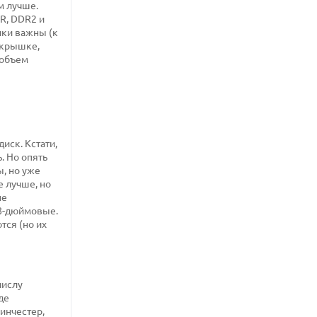
м лучше.
DR, DDR2 и
ики важны (к
 крышке,
 объем
иск. Кстати,
. Но опять
, но уже
е лучше, но
не
,8-дюймовые.
тся (но их
числу
де
винчестер,