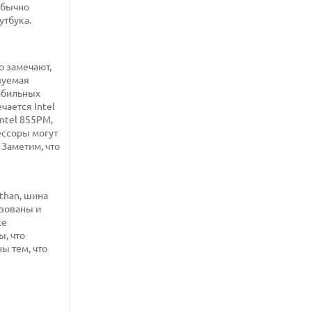
обычно
утбука.
о замечают,
ьзуемая
мобильных
чается Intel
ntel 855PM,
ессоры могут
 Заметим, что
than, шина
ьзованы и
же
, что
ы тем, что