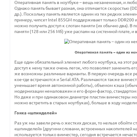
Оперативная память в ноутбуке – вещь незаменимая, и любом
Однако память бывает разная, она отличается скоростью (DDR
др.). Поскольку память является одним из тех редких элеме
примеру, чипсет Intel 855GM поддерживает только DDR200 и
можно получить доступ к слотам памяти (их обычно два). В
памяти (128 или 256 Мб) уже распаян на системной плате, и
Оперативная память – один из н
Еще один обязательный элемент любого ноутбука, на этот р
доступ к нему также очень легок, что позволяет заменить 
же возможны различные варианты. В первую очередь все ре
кое-где встречаются и Serial ATA. Различаются также винче
уменьшает время автономной работы), объемом кэша (обычно 
модернизации немаловажен и его форм-фактор, стандартом 
Но даже и при одинаковом диаметре пластин винчестеры мог
можно встретить в старых ноутбуках), больше в ходу модели 
Гонка «шпинделей»
Раз уж мы завели речь о жестких дисках, то нельзя обойти
«шпинделей» (другими словами, встроенных накопителей н
используется только винчестер, сегодня встречается нечасто