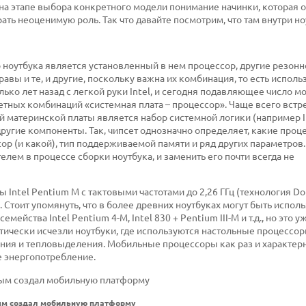
о на этапе выбора конкретного модели понимание начинки, которая 
ь неоценимую роль. Так что давайте посмотрим, что там внутри но
 ноутбука является установленный в нем процессор, другие резонн
равы и те, и другие, поскольку важна их комбинация, то есть испол
ко лет назад с легкой руки Intel, и сегодня подавляющее число 
тных комбинаций «системная плата – процессор». Чаще всего встре
й материнской платы является набор системной логики (например I
 другие компоненты. Так, чипсет однозначно определяет, какие проц
р (и какой), тип поддерживаемой памяти и ряд других параметров.
лем в процессе сборки ноутбука, и заменить его почти всегда не
ntel Pentium M с тактовыми частотами до 2,26 ГГц (технология Do
. Стоит упомянуть, что в более древних ноутбуках могут быть испол
йства Intel Pentium 4-M, Intel 830 + Pentium III-M и т.д., но это у
чески исчезли ноутбуки, где используются настольные процессоры
ния и тепловыделения. Мобильные процессоры как раз и характерн
е энергопотребление.
вым создал мобильную платформу