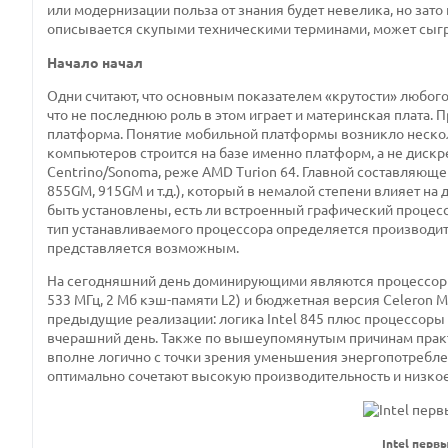
или модернизации польза от знания будет невелика, но зат
описывается скупыми техническими терминами, может сыграт
Начало начал
Одни считают, что основным показателем «крутости» любого
что не последнюю роль в этом играет и материнская плата. П
платформа. Понятие мобильной платформы возникло несколь
компьютеров строится на базе именно платформ, а не дискре
Centrino/Sonoma, реже AMD Turion 64. Главной составляюще
855GM, 915GM и т.д.), который в немалой степени влияет на
быть установлены, есть ли встроенный графический процессо
тип устанавливаемого процессора определяется производите
представляется возможным.
На сегодняшний день доминирующими являются процессоры I
533 МГц, 2 Мб кэш-памяти L2) и бюджетная версия Celeron M
предыдущие реализации: логика Intel 845 плюс процессоры семе
вчерашний день. Также по вышеупомянутым причинам практи
вполне логично с точки зрения уменьшения энергопотребле
оптимально сочетают высокую производительность и низко
Intel пер