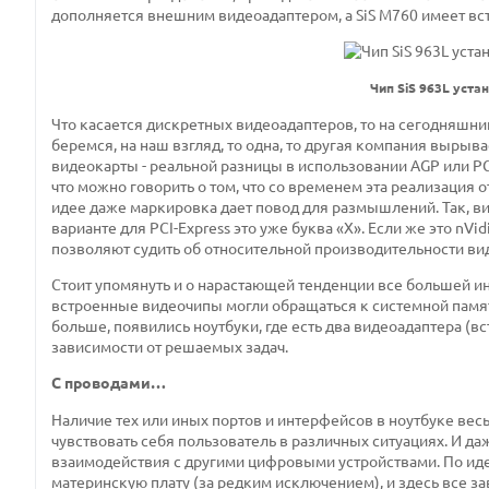
дополняется внешним видеоадаптером, а SiS M760 имеет вс
Чип SiS 963L уст
Что касается дискретных видеоадаптеров, то на сегодняшний 
беремся, на наш взгляд, то одна, то другая компания вырыв
видеокарты - реальной разницы в использовании AGP или PCI-
что можно говорить о том, что со временем эта реализация 
идее даже маркировка дает повод для размышлений. Так, в
варианте для PCI-Express это уже буква «Х». Если же это nVid
позволяют судить об относительной производительности вид
Стоит упомянуть и о нарастающей тенденции все большей и
встроенные видеочипы могли обращаться к системной памяти
больше, появились ноутбуки, где есть два видеоадаптера (
зависимости от решаемых задач.
С проводами…
Наличие тех или иных портов и интерфейсов в ноутбуке весь
чувствовать себя пользователь в различных ситуациях. И 
взаимодействия с другими цифровыми устройствами. По ид
материнскую плату (за редким исключением), и здесь все за