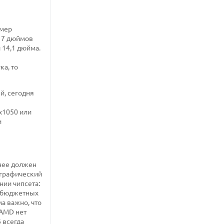
змер
 17 дюймов
 14,1 дюйма.
ка, то
й, сегодня
х1050 или
и
нее должен
 графический
нии чипсета:
я бюджетных
ма важно, что
 AMD нет
 всегда