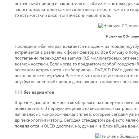
оптический привод и накопитель на гибких магнитных дисках
часть пользователей как по своей вместимости, так и по ск
то есть жесткий диск и оптический накопитель.
Наличие CD-приво
Последний обычно располагается на одном из торцов ноутбук
встречается в различных форм-факторах. Все большую попу
постепенно переходят на выпуск 9,5-милиметровых оптичес
возможностями. Если когда-то предметом особой гордости 
основном встречаются комбоприводы DVD/CD-RW и даже пи
поголовно все ноутбуки. Заметим, что при отсутствии опти
ноутбуков внешний привод даже входит в комплект поставки
TFT без вариантов
Впрочем, давайте немного «выберемся на поверхность» и р
пользователь. В первую очередь это дисплейная матрица, от
начиналась с монохромных дисплеев, которые сегодня уже н
др. технологии) матриц. Сегодня стандартом де-факто являю
появляются и OLED-дисплеи, но, думаем, в ближайшее время