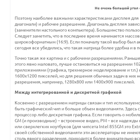
Не очень большой угол 
Поэтому наиболее важными характеристиками дисплея для 
диагонали) и рабочее разрешение. Диагональ дисплея зависи
(заменители настольного компьютера). Большинство пользов
Следует заметить, что в последнее время начинается массов
широкоформатным (16:9). Если поначалу такой выбор был ак
сегодня все убедились, что такая матрица более удобна и в 
Точно такая же картина и с рабочими разрешениями. Раньш
этого явно маловато, лучше остановиться на разрешении 1
приложениями (графика, трехмерное моделирование и т.п.
1600х1200 пикселей, но для решения обычных задач в них 
разрешения, например, 1280х800 или 1400х900 пикселей.
Между интегрированной и дискретной графикой
Косвенно с разрешением матрицы связан и тип используем
быть графический чип и больше объем видеопамяти. Здесь 
процессор либо дискретная графика. Если говорить о мобиль
GM (и производные) – встроенное видео, PM – все надежды
или сверхлегких ноутбуков (для чипсета Intel 855GM это Extre
своей собственной видеопамяти эти акселераторы не имеют 
столь явного разделения, приходится более внимательно всм