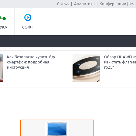
CNews
|
Аналитика
|
Конференции
|
Ма
УКА
СОФТ
Как безопасно купить б/у
Обзор HUAWEI Ma
смартфон: подробная
как стать флагм
инструкция
году?