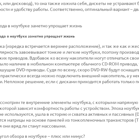
, или дисковод), то она также изжила себя, дискеты не устраивают
орости и удобству работы. Соответственно, оптимальный вариант – д
да в ноутбуке заметно упрощает жизнь
а (изредка встречается верхнее расположение), и так же как и же
лярность завоевывают тонкие и легкие ноутбуки, поэтому произво
ких приводов. Вдобавок ко всему накопители могут отличаться сво
было наличие в мобильном компьютере обычного CD-ROM привода, 
шущие DVD-приводы. Судя по всему, скоро DVD-RW будут оснащат
ки практически всегда можно подключить внешний накопитель, а у н
. Неплохое решение, если с дисками приходится работать только 
ассмотрим те внутренние элементы ноутбука, с которыми напрямую
 которой зависит комфортность работы с устройством. Эпоха ноутбу
е используются, ушла в историю и схватка активных и пассивных (D
тся матрицы на основе панелей из тонкопленочных транзисторов (TF
 они вряд ли станут массовыми.