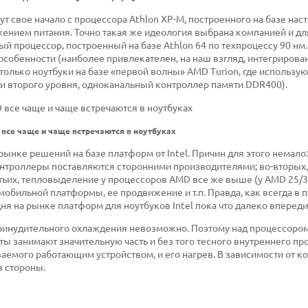
т свое начало с процессора Athlon XP-M, построенного на базе нас
ением питания. Точно такая же идеология выбрана компанией и дл
й процессор, построенный на базе Athlon 64 по техпроцессу 90 нм.
 особенности (наиболее привлекателен, на наш взгляд, интегриров
только ноутбуки на базе «первой волны» AMD Turion, где использую
ти второго уровня, одноканальный контроллер памяти DDR400).
все чаще и чаще встречаются в ноутбуках
ынке решений на базе платформ от Intel. Причин для этого немало:
онтроллеры поставляются сторонними производителями; во-вторых, 
ьих, тепловыделение у процессоров AMD все же выше (у AMD 25/35 В
 мобильной платформы, ее продвижение и т.п. Правда, как всегда в
одня на рынке платформ для ноутбуков Intel пока что далеко впереди
принудительного охлаждения невозможно. Поэтому над процессором
ы занимают значительную часть и без того тесного внутреннего пр
аемого работающим устройством, и его нагрев. В зависимости от к
в стороны.