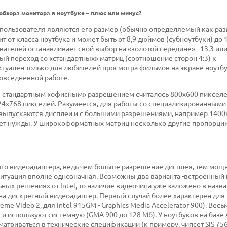
обзора монитора в ноутбуке – плюс или минус?
пользователя являются его размер (обычно определяемый как ра
т от класса ноутбука и может быть от 8,9 дюймов (субноутбуки) до
ателей останавливает свой выбор на «золотой середине» - 13,3 или
ый переход со «стандартных» матриц (соотношение сторон 4:3) к
туален только для любителей просмотра фильмов на экране ноутбу
повседневной работе.
е стандартным «офисным» разрешением считалось 800х600 пикселе
024х768 пикселей. Разумеется, для работы со специализированными
) выпускаются дисплеи и с большими разрешениями, например 1400
нет нужды. У широкоформатных матриц несколько другие пропорци
ого видеоадаптера, ведь чем больше разрешение дисплея, тем мощ
ситуация вполне однозначная. Возможны два варианта -встроенный
ных решениях от Intel, то наличие видеочипа уже заложено в назва
 на дискретный видеоадаптер. Первый случай более характерен дл
me Video 2, для Intel 915GM - Graphics Media Accelerator 900). Весь
и используют системную (GMA 900 до 128 Мб). У ноутбуков на базе
атриваться в технические спецификации (к примеру, чипсет SiS 756