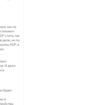
учше, мы не
установки
GP-слота, так
в деле, но по
 шины AGP, в
фры
лько
ов. И даже
и в
но будет
ны в
тройства.