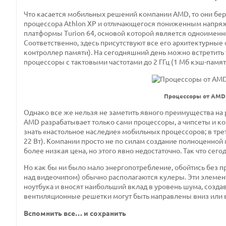
Что касается мобильных решений компании AMD, то они беру
процессора Athlon XP и отличающегося пониженным напряж
платформы Turion 64, основой которой является одноименны
Соответственно, здесь присутствуют все его архитектурные
контроллер памяти). На сегодняшний день можно встретить 
процессоры с тактовыми частотами до 2 ГГц (1 Мб кэш-памя
Процессоры от AMD 
Однако все же нельзя не заметить явного преимущества на р
AMD разрабатывает только сами процессоры, а чипсеты и к
знать «настольное наследие» мобильных процессоров; в трет
22 Вт). Компании просто не по силам создание полноценной
более низкая цена, но этого явно недостаточно. Так что сег
Но как бы ни было мало энергопотребление, обойтись без 
над видеочипом) обычно располагаются кулеры. Эти элемент
ноутбука и вносят наибольший вклад в уровень шума, создав
вентиляционные решетки могут быть направлены вниз или 
Вспомнить все… и сохранить