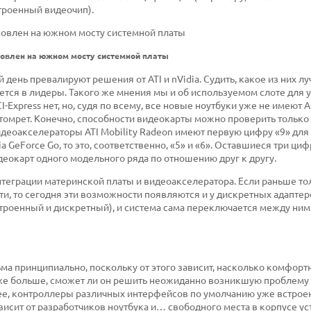
троенный видеочип).
ановлен на южном мосту системной платы
день превалируют решения от ATI и nVidia. Судить, какое из них л
ается в лидеры. Такого же мнения мы и об используемом слоте для 
Express нет, но, судя по всему, все новые ноутбуки уже не имеют A
отомрет. Конечно, способности видеокарты можно проверить только 
идеоакселераторы ATI Mobility Radeon имеют первую цифру «9» для
ia GeForce Go, то это, соответственно, «5» и «6». Оставшиеся три ци
еокарт одного модельного ряда по отношению друг к другу.
нтеграции материнской платы и видеоакселератора. Если раньше то
, то сегодня эти возможности появляются и у дискретных адаптер
встроенный и дискретный), и система сама переключается между ним
ма принципиально, поскольку от этого зависит, насколько комфорт
даже больше, сможет ли он решить неожиданно возникшую проблему
ее, контроллеры различных интерфейсов по умолчанию уже встрое
висит от разработчиков ноутбука и… свободного места в корпусе ус