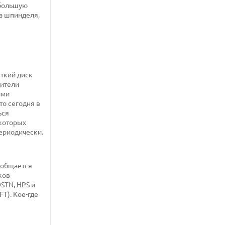
 большую
ва шпинделя,
сткий диск
дители
ими
то сегодня в
ься
екоторых
периодически.
 общается
ков
STN, HPS и
T). Кое-где