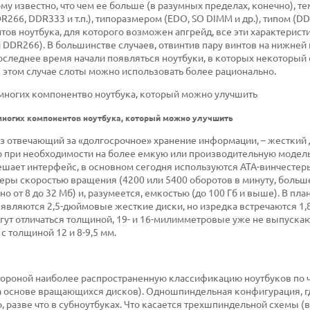
у известно, что чем ее больше (в разумных пределах, конечно), те
266, DDR333 и т.п.), типоразмером (EDO, SO DIMM и др.), типом (D
нтов ноутбука, для которого возможен апгрейд, все эти характерист
 DDR266). В большинстве случаев, отвинтив пару винтов на нижней
 последнее время начали появляться ноутбуки, в которых некоторый
 в этом случае слоты можно использовать более рационально.
емногих компонентов ноутбука, который можно улучшить
аз отвечающий за «долгосрочное» хранение информации, – жесткий д
его при необходимости на более емкую или производительную модель
шает интерфейс, в основном сегодня используются ATA-винчестеры
стеры скоростью вращения (4200 или 5400 оборотов в минуту, больш
от 8 до 32 Мб) и, разумеется, емкостью (до 100 Гб и выше). В пла
являются 2,5-дюймовые жесткие диски, но изредка встречаются 1
ут отличаться толщиной, 19- и 16-милимметровые уже не выпускаю
с толщиной 12 и 8-9,5 мм.
 стороной наиболее распространенную классификацию ноутбуков по 
а основе вращающихся дисков). Одношпиндельная конфигурация, г
, разве что в субноутбуках. Что касается трехшпиндельной схемы (