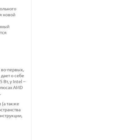
тольного
я новой
анный
тся
 во-первых,
дает о себе
т, у Intel –
 плюсах AMD
.
 (а также
остранства
онструкции,