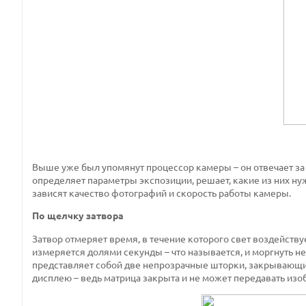
Выше уже был упомянут процессор камеры – он отвечает за 
определяет параметры экспозиции, решает, какие из них ну
зависят качество фотографий и скорость работы камеры.
По щелчку затвора
Затвор отмеряет время, в течение которого свет воздейств
измеряется долями секунды – что называется, и моргнуть не
представляет собой две непрозрачные шторки, закрывающи
дисплею – ведь матрица закрыта и не может передавать изо