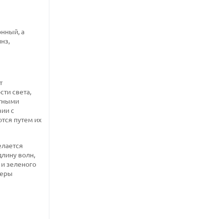
онный, а
нз,
т
ти света,
етными
вии с
ются путем их
елается
длину волн,
 и зеленого
меры