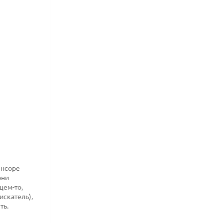
енсоре
они
щем-то,
искатель),
ть.