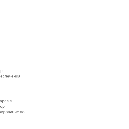
ор
беспечения
 время
вор
зирование по