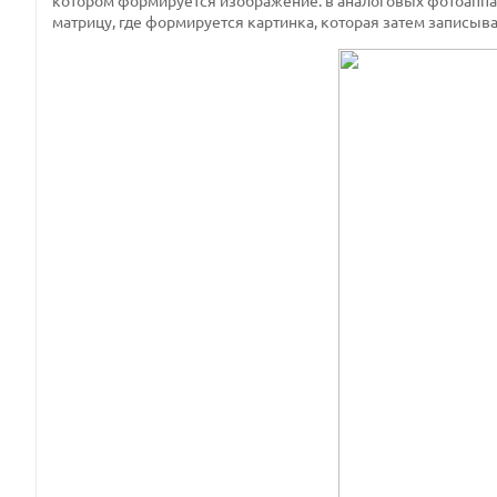
котором формируется изображение: в аналоговых фотоаппара
матрицу, где формируется картинка, которая затем записыва