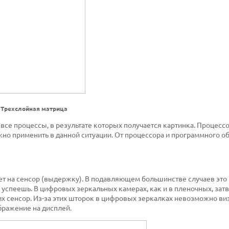
Трехслойная матрица
все процессы, в результате которых получается картинка. Процесс
жно применить в данной ситуации. От процессора и программного о
ует на сенсор (выдержку). В подавляющем большинстве случаев это
 успеешь. В цифровых зеркальных камерах, как и в пленочных, зат
х сенсор. Из-за этих шторок в цифровых зеркалках невозможно ви
бражение на дисплей.