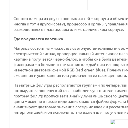
Состоит камера из двух основных частей – корпуса и объект
иногда и тот и другой сразу), процессор и органы управлени
размещенных в пластиковом или металлическом корпусе.
Где получается картинка
Матрица состоит из множества светочувствительных ячеек –
электрический сигнал, пропорциональный интенсивности све
картинка получается черно-белой, а чтобы она была цветно
фильтрами – в большинстве матриц каждый пиксел покрыт к
известной цветовой схемой RGB (red-green-blue). Почему им
смешения и уменьшения или увеличения их насыщенности.
На матрице фильтры располагаются группами по четыре, так 
потому, что человеческий глаз наиболее чувствителен именн
поэтому фильтр пропускает в ячейку лучи лишь своего цвета
цвета – именно в таком виде записываются файлы формата 
анализирует цветовые значения соседних ячеек и рассчитыв
интерполяцией, и он исключительно важен для получения к