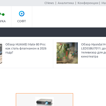
CNews
|
Аналитика
|
Конференции
|
Ма
УКА
СОФТ
Обзор HUAWEI Mate 80 Pro:
Обзор Hyundai H
как стать флагманом в 2026
LED55BU7011: до
году?
телевизор для 
кинотеатра