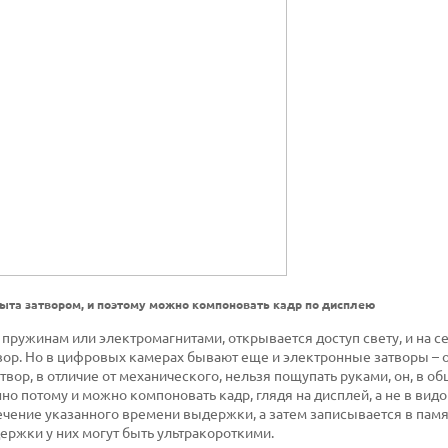
ыта затвором, и поэтому можно компоновать кадр по дисплею
 пружинам или электромагнитами, открывается доступ свету, и на с
вор. Но в цифровых камерах бывают еще и электронные затворы – 
ор, в отличие от механического, нельзя пощупать руками, он, в об
о потому и можно компоновать кадр, глядя на дисплей, а не в видо
течение указанного времени выдержки, а затем записывается в памя
ержки у них могут быть ультракороткими.