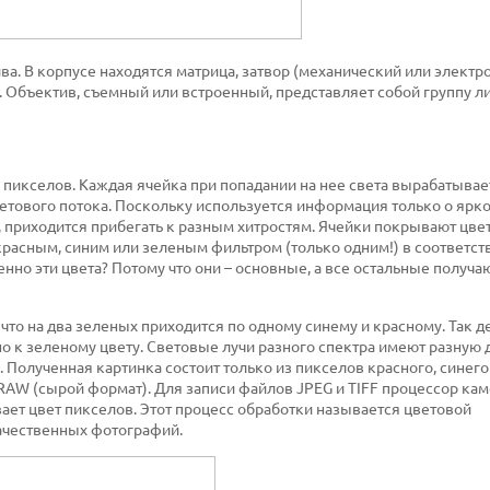
ива. В корпусе находятся матрица, затвор (механический или электр
я. Объектив, съемный или встроенный, представляет собой группу ли
 пикселов. Каждая ячейка при попадании на нее света вырабатывае
тового потока. Поскольку используется информация только о яркос
й, приходится прибегать к разным хитростям. Ячейки покрывают цв
расным, синим или зеленым фильтром (только одним!) в соответст
енно эти цвета? Потому что они – основные, а все остальные получа
что на два зеленых приходится по одному синему и красному. Так д
о к зеленому цвету. Световые лучи разного спектра имеют разную 
. Полученная картинка состоит только из пикселов красного, синего
RAW (сырой формат). Для записи файлов JPEG и TIFF процессор ка
ает цвет пикселов. Этот процесс обработки называется цветовой
ачественных фотографий.