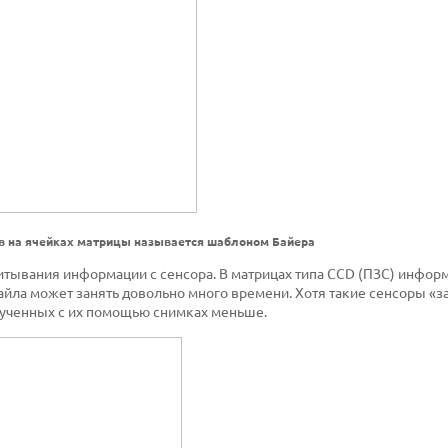
в на ячейках матрицы называется шаблоном Байера
читывания информации с сенсора. В матрицах типа CCD (ПЗС) инфор
айла может занять довольно много времени. Хотя такие сенсоры «з
олученных с их помощью снимках меньше.