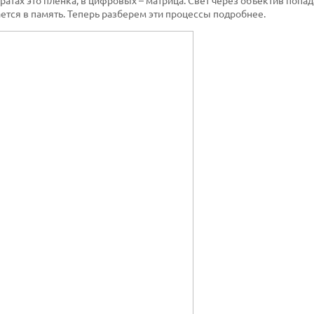
тах это пленка, в цифровых – матрица. Свет через объектив попад
ется в память. Теперь разберем эти процессы подробнее.