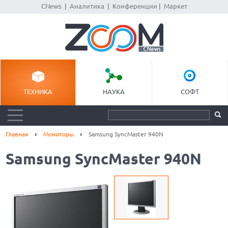
CNews
|
Аналитика
|
Конференции
|
Маркет
ТЕХНИКА
НАУКА
СОФТ
Главная
Мониторы
Samsung SyncMaster 940N
Samsung SyncMaster 940N