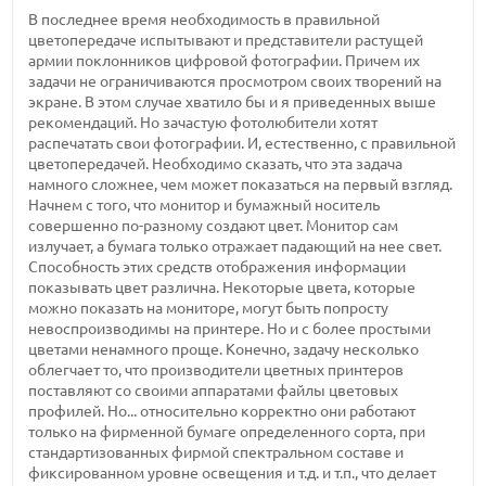
В последнее время необходимость в правильной
цветопередаче испытывают и представители растущей
армии поклонников цифровой фотографии. Причем их
задачи не ограничиваются просмотром своих творений на
экране. В этом случае хватило бы и я приведенных выше
рекомендаций. Но зачастую фотолюбители хотят
распечатать свои фотографии. И, естественно, с правильной
цветопередачей. Необходимо сказать, что эта задача
намного сложнее, чем может показаться на первый взгляд.
Начнем с того, что монитор и бумажный носитель
совершенно по-разному создают цвет. Монитор сам
излучает, а бумага только отражает падающий на нее свет.
Способность этих средств отображения информации
показывать цвет различна. Некоторые цвета, которые
можно показать на мониторе, могут быть попросту
невоспроизводимы на принтере. Но и с более простыми
цветами ненамного проще. Конечно, задачу несколько
облегчает то, что производители цветных принтеров
поставляют со своими аппаратами файлы цветовых
профилей. Но... относительно корректно они работают
только на фирменной бумаге определенного сорта, при
стандартизованных фирмой спектральном составе и
фиксированном уровне освещения и т.д. и т.п., что делает