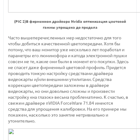
(PIC 2)В фирменном драйвере Nvidia оптимизация цветовой
гаммы упрощена до предела
Часто вышеперечисленных мер недостаточно для того
чтобы добиться качественной цветопередачи. Хотя бы
потому, что ваш монитор уже несколько лет поработал и
параметры его люминофора и катода электронной пушки
совсем не те, какие они были в момент его покупки. Здесь
не спасет даже фирменный цветовой профиль. Придется
проводить тонкую настройку средствами драйвера
видеокарты и/или внешними утилитами. Средства
коррекции цветопередачи заложены в драйвере
видеокарты, но они довольно сложны и произвести
настройку «на глазок» весьма проблематично. К счастью, в
свежем драйвере nVIDIA ForceWare 71.84 имеются
средства для упрощения калибровки. На его примере мы
покажем, насколько это занятие нетривиально и
утомительно.