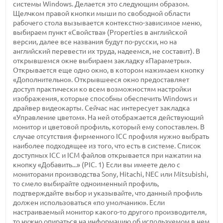
системы Windows. Делается это следующим образом.
Щелчком правой кнопки мыши по свободной области
рабочего стола вызывается контекстно-зависимое меню,
выбираем пункт «Свойства» (Properties в английской
версии, далее все названия будут по-русски, но на
английский перевести их труда, надеемся, не составит). В
открывшемся окне выбираем закладку «Параметры».
Открывается еще одно окно, в котором нажимаем кнопку
«Дополнительно». Открывшееся окно предоставляет
доступ практически ко всем возможностям настройки
изображения, которые способны обеспечить Windows и
драйвер видеокарты. Сейчас нас интересует закладка
«Управление цветом». На ней отображается действующий
монитор и цветовой профиль, который ему сопоставлен. В
случае отсутствия фирменного ICC профиля нужно выбрать
наиболее подходящее из того, что есть в системе. Список
доступных ICC и ICM файлов открывается при нажатии на
кнопку «Добавить...» (PIC. 1) Если вы имеете дело с
мониторами производства Sony, Hitachi, NEC или Mitsubishi,
то смело выбирайте одноименный профиль,
подтверждайте выбор и указывайте, что данный профиль
должен использоваться «по умолчанию». Если
настраиваемый монитор какого-то другого производителя,
то нужно опираться на информацию об используемом в нем