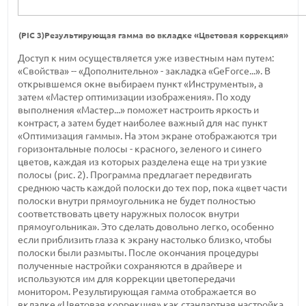
(PIC 3)Результирующая гамма во вкладке «Цветовая коррекция»
Доступ к ним осуществляется уже известным нам путем:
«Свойства» -- «Дополнительно» - закладка «GeForce...». В
открывшемся окне выбираем пункт «Инструменты», а
затем «Мастер оптимизации изображения». По ходу
выполнения «Мастер...» поможет настроить яркость и
контраст, а затем будет наиболее важный для нас пункт
«Оптимизация гаммы». На этом экране отображаются три
горизонтальные полосы - красного, зеленого и синего
цветов, каждая из которых разделена еще на три узкие
полосы (рис. 2). Программа предлагает передвигать
среднюю часть каждой полоски до тех пор, пока «цвет части
полоски внутри прямоугольника не будет полностью
соответствовать цвету наружных полосок внутри
прямоугольника». Это сделать довольно легко, особенно
если приблизить глаза к экрану настолько близко, чтобы
полоски были размыты. После окончания процедуры
полученные настройки сохраняются в драйвере и
используются им для коррекции цветопередачи
монитором. Результирующая гамма отображается во
вкладке «Цветовая коррекция» как стандартная настройка