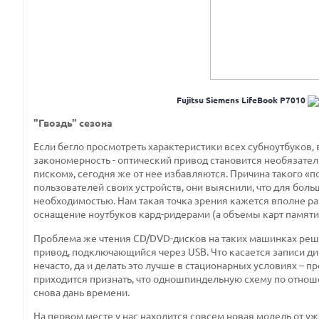
Fujitsu Siemens LifeBook P7010
"Гвоздь" сезона
Если бегло просмотреть характеристики всех субноутбуков,
закономерность - оптический привод становится необязател
писком», сегодня же от нее избавляются. Причина такого «
пользователей своих устройств, они выяснили, что для бол
необходимостью. Нам такая точка зрения кажется вполне р
оснащение ноутбуков кард-ридерами (а объемы карт памяти 
Проблема же чтения CD/DVD-дисков на таких машинках реша
привод, подключающийся через USB. Что касается записи ди
нечасто, да и делать это лучше в стационарных условиях – п
приходится признать, что одношпиндельную схему по отнош
снова дань времени.
На первом месте у нас находится совсем новая модель от у