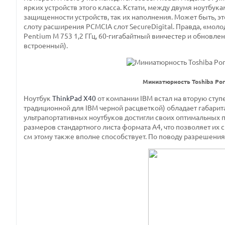
ярких устройств этого класса. Кстати, между двумя ноутбука
защищенности устройств, так их наполнения. Может быть, э
слоту расширения PCMCIA слот SecureDigital. Правда, «моло
Pentium M 753 1,2 ГГц, 60-гигабайтный винчестер и обновлен
встроенный).
Миниатюрность Toshiba Por
Ноутбук
ThinkPad X40
от компании IBM встал на вторую ступе
традиционной для IBM черной расцветкой) обладает габарит
ультрапортативных ноутбуков достигли своих оптимальных
размеров стандартного листа формата A4, что позволяет их 
см этому также вполне способствует. По поводу разрешения 