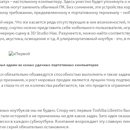
ту» – настольному компьютеру. Здесь уместно будет упомянуть о 
ентов могут заменить обычный ПК. Без сомнения, эти устройства хо
вному требованию, предъявляемому к портативному терминалу – мо
ой мере. Что же касается ряда отсутствующих в них возможностей, т
еру, смутно можно представить себе мобильного пользователя, иг
мерную сцену в 3D Studio Max. Разумеется, можно найти соответст
м, акустика, освещение и т.д. А ультрапортативный ноутбук - это, в 
мя был одним из самых удачных портативных компьютеров
ки обязательно обзаведутся способностью выполнять и такие задачи
 до признания, и рост мировых продаж является лучшим тому подтв
 глаза-то от их количества разбегаются, так что придется ограничи
вных ноутбуков мы не будем. Спору нет, первые Toshiba Libretto б
тали историей и не применимы ни для каких задач. Зато идея оказа
чески в каждом субноутбуке. Компания возрождает эту славную лин
гих серий обязательно остановимся.