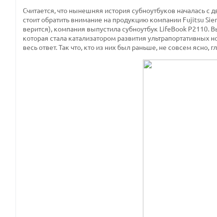
Считается, что нынешняя история субноутбуков началась с д
стоит обратить внимание на продукцию компании Fujitsu Siem
верится), компания выпустила субноутбук LifeBook P2110. В
которая стала катализатором развития ультрапортативных но
весь ответ. Так что, кто из них был раньше, не совсем ясно, г