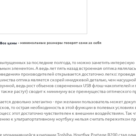
- минимальные размеры говорят сами за себя
 выпущенных за последние полгода, то можно заметить интересную
ьным элементом. А ведь лет пять назад встроенная оптика являлас
поведения» производителей открывается достаточно легко: провед
ьшинства оптика является скорей имиджевой деталью, чем насущно
азумной, ведь рост объемов современных USB флэш-накопителей и
также растут) сводит к минимуму все преимущества оптического п
ется довольно элегантно - при желании пользователь может доку
сков, то острая необходимость в этой функции в полевых условиях
роцесс этот достаточно чувствителен к внешним воздействиям. Так ч
ению к ультрапортативному ноутбуку нельзя считать пережитком пр
же упоминавшейся компании Toshiba. Ноутбук Portege R200 стал од