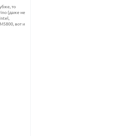
убже, то
rino (даже не
ntel,
M5800, вот и