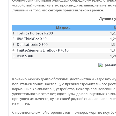
субноутбуки), которые благодаря очередному технологичес
устройства: компактные, но производительные, легкие, но 
лучшими из того, что сегодня представлено на рынке.
Лучшие у
Модель
В
1
Toshiba Portege R200
1,2
2
IBM ThinkPad X40
1,2
3
Dell Latitude X300
1,3
4
FujitsuSiemens LifeBook P7010
1,3
5
Asus S300
1,2
Конечно, можно долго обсуждать достоинства и недостатки ул
попытаться понять настоящую причину стремительного роста
карманные компьютеры, устройства, некогда пользовавшие
удивительного в этом нет, «дотянуть» до полноценных компью
присущих им качеств, ну а в своей родной стихии они впол
из многих.
С противоположной стороны стоят полноразмерные ноутбуки,