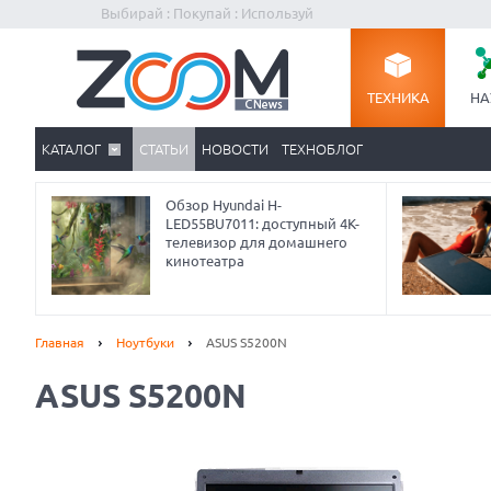
Выбирай : Покупай : Используй
ТЕХНИКА
НА
КАТАЛОГ
СТАТЬИ
НОВОСТИ
ТЕХНОБЛОГ
Обзор Hyundai H-
LED55BU7011: доступный 4K-
телевизор для домашнего
кинотеатра
Главная
Ноутбуки
ASUS S5200N
ASUS S5200N