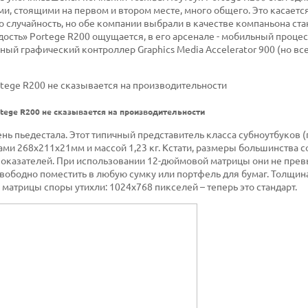
ми, стоящими на первом и втором месте, много общего. Это касаетс
то случайность, но обе компании выбрали в качестве компаньона ст
дость» Portege R200 ощущается, в его арсенале - мобильный процес
ный графический контроллер Graphics Media Accelerator 900 (но все
tege R200 не сказывается на производительности
нь пьедестала. Этот типичный представитель класса субноутбуков (
ами 268х211х21мм и массой 1,23 кг. Кстати, размеры большинства
 показателей. При использовании 12-дюймовой матрицы они не пр
свободно поместить в любую сумку или портфель для бумаг. Толщина
матрицы споры утихли: 1024х768 пикселей – теперь это стандарт.