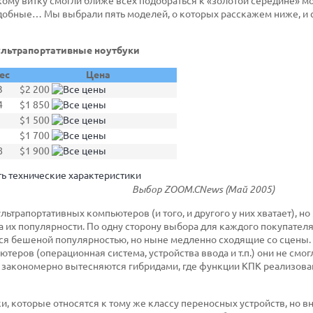
кому витку смогли ближе всех подобраться к «золотой середине» м
удобные… Мы выбрали пять моделей, о которых расскажем ниже, и 
льтрапортативные ноутбуки
ес
Цена
3
$2 200
4
$1 850
$1 500
$1 700
8
$1 900
Выбор ZOOM.CNews (Май 2005)
ьтрапортативных компьютеров (и того, и другого у них хватает), но
 их популярности. По одну сторону выбора для каждого покупателя
ся бешеной популярностью, но ныне медленно сходящие со сцены.
теров (операционная система, устройства ввода и т.п.) они не смог
не закономерно вытесняются гибридами, где функции КПК реализова
 которые относятся к тому же классу переносных устройств, но в