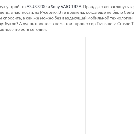
вух устройств
ASUS S200
и
Sony VAIO TR2A
. Правда, если взглянуть гл
ens, в частности, на P-серию. В те времена, когда еще не было Cent
ы спросите, а как же можно без вездесущей мобильной технологии I
утбуков? А очень просто –в нем стоит процессор Transmeta Crusoe T
лавное, что есть сегодня.