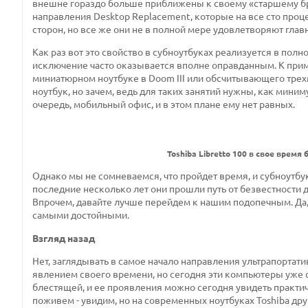
внешне гораздо больше приближены к своему «старшему бра
направления Desktop Replacement, которые на все сто проц
сторон, но все же они не в полной мере удовлетворяют гла
Как раз вот это свойство в субноутбуках реализуется в полн
исключение часто оказывается вполне оправданным. К прим
миниатюрном ноутбуке в Doom III или обсчитывающего трех
ноутбук, но зачем, ведь для таких занятий нужны, как миниму
очередь, мобильный офис, и в этом плане ему нет равных.
Toshiba Libretto 100 в свое вре
Однако мы не сомневаемся, что пройдет время, и субноутбу
последние несколько лет они прошли путь от безвестности
Впрочем, давайте лучше перейдем к нашим подопечным. Да, а
самыми достойными.
Взгляд назад
Нет, заглядывать в самое начало направления ультрапортати
явлением своего времени, но сегодня эти компьютеры уже с
блестящей, и ее проявления можно сегодня увидеть практи
поживем - увидим, но на современных ноутбуках Toshiba дру