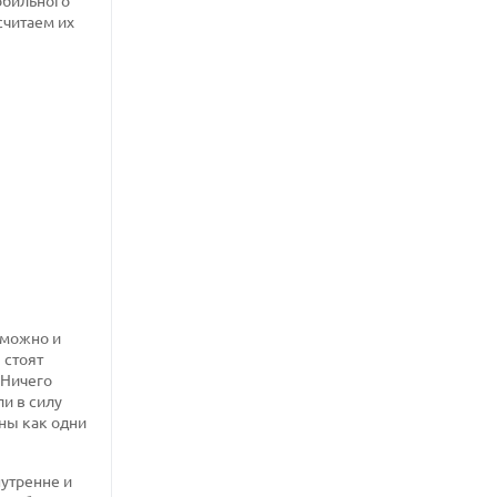
обильного
считаем их
 можно и
 стоят
 Ничего
ли в силу
ны как одни
нутренне и