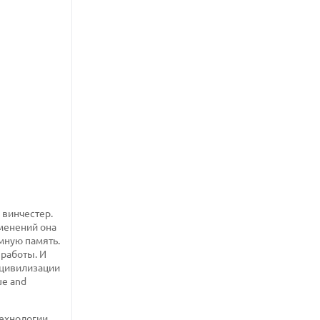
 винчестер.
менений она
мную память.
 работы. И
г цивилизации
ue and
технологии