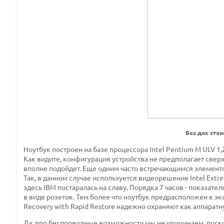
Без док ста
Ноутбук построен на базе процессора Intel Pentium M ULV 1,
Как видите, конфигурация устройства не предполагает све
вполне подойдет. Еще одним часто встречающимся элементо
Так, в данном случае используется видеорешение Intel Extre
здесь IBM постаралась на славу. Порядка 7 часов - показате
в виде розеток. Тем более что ноутбук предрасположен к эк
Recovery with Rapid Restore надежно охраняют как аппаратн
Да, про беспроводные возможности мы не упоминаем, поск