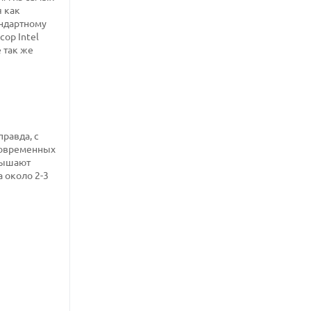
я как
андартному
сор Intel
 так же
правда, с
 современных
евышают
 около 2-3