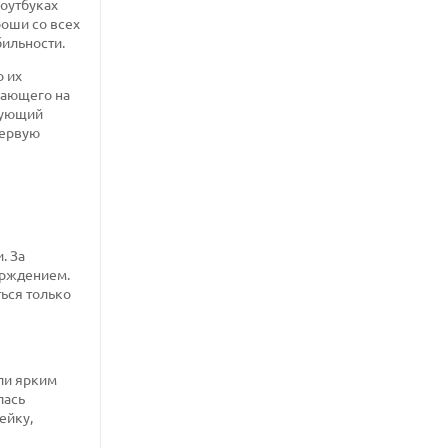
ноутбуках
роши со всех
бильности.
о их
рающего на
вующий
первую
. За
ерждением.
ться только
ыли ярким
лась
ейку,