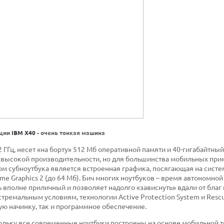
нции
IBM Х40
- очень тонкая машина
2 ГГц, несет «на борту» 512 Мб оперативной памяти и 40-гигабайтный
рхвысокой производительности, но для большинства мобильных при
м субноутбука является встроенная графика, посягающая на систе
me Graphics 2 (до 64 Мб). Бич многих ноутбуков – время автономной
ль вполне приличный и позволяет надолго «зависнуть» вдали от бла
стремальным условиям, технологии Active Protection System и Resc
ую начинку, так и программное обеспечение.
ольку все современные ноутбуки построены на основе мобильной 