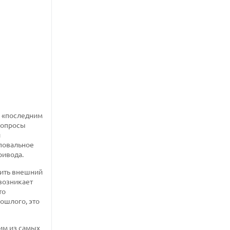
ь «последним
я опросы
й
 повальное
ривода.
пить внешний
 возникает
то
ошлого, это
ним из самых