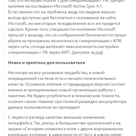
том, что Windows Mobile 5 для синхронизации с ПК требует
наличия на последнем Microsoft Active Sync 4.1.
Естественно это не проблема, ведь последние версии
всегда доступны для бесплатного скачивания на сайте
Microsoft, но некоторые телодвижения все же придется
сделать. Кроме того, специалисты компании Microsoft
пришли к выводу, что из соображений безопасности лучше
убрать из программы возможность синхронизации с КПК
через сеть, отсюда вытекает невозможность настройки
синхронизации с ПК через WiFi. (рисунок as.jpg)
Новое и приятное для пользователя
Несмотря на все указанные неудобства, в новой
операционной системе есть и немало положительных
качеств. Основное отличие от предыдущих версий состоит
именно в принципиально новой организации работы с
памятью. Не будем углубляться в технические тонкости,
скажем самое главное: при полной разрядке аккумулятора
данные пользователя не пропадают.
С первого взгляда заметны внешние изменения
интерфейса. Так, внизу, в большинстве приложений и на
экране «Сегодня» появилось поле с двумя виртуальными
кнопками, которые, в зависимости от того, в каком меню