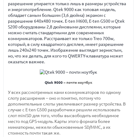
разрешение упирается только лишь в размеры устройства
и энергопотребление. Qtek 9000 как топовая модель,
обладает самым большим (3,6 дюйма) экраном с
разрешение 640х480 точек. E-ten M600, E-ten G500 и Qtek
S200 оборудованы 2,8 дюймовыми дисплеями, которые
можно считать стандартными для современных
коммуникаторов. Расстраивает же только Treo 700w,
который, в силу квадратного дисплея, имеет разрешение
лишь 240х240 точек. Изображение выглядит зернистым,
но, что же делать, для кого-то QWERTY-клавиатура может
оказаться важнее.
Qtek 9000
– почти ноутбук
У всех рассмотренных нами коммуникаторов по одному
слоту расширения – оно и понятно, потому что
дополнительные слоты увеличивают размер устройства. В
случае с E-ten G500 разработчики решили использовать
слот miniSD для того, чтобы высвободить необходимое
место под GPS-модуль. Карты этого формата более
миниатюрны, нежели обыкновенные SD/MMC, а их
стоимость почти такая же.