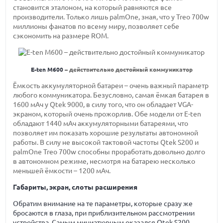
становится эталоном, на который равняются все
производители. Только лишь palmOne, зная, что у Treo 700w
миллионы фанатов по всему миру, позволяет себе
сэкономить на размере ROM.
E-ten M600
– действительно достойный коммуникатор
Ёмкость аккумуляторной батареи – очень важный параметр
любого коммуникатора. Безусловно, самая ёмкая батарея в
1600 мАч у Qtek 9000, в силу того, что он обладает VGA-
экраном, который очень прожорлив. Обе модели от E-ten
обладают 1440 мАч аккумуляторными батареями, что
позволяет им показать хорошие результаты автономной
работы. В силу не высокой тактовой частоты Qtek S200 и
palmOne Treo 700w способны проработать довольно долго
в автономном режиме, несмотря на батарею несколько
меньшей ёмкости – 1200 мАч.
Габариты, экран, слоты расширения
Обратим внимание на те параметры, которые сразу же
бросаются в глаза, при приблизительном рассмотрении
устройства. Самым миниатюрным оказался Qtek S200.