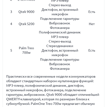
MP3-плеер
Стерео-выход
Диктофон, встроенный
3
Qtek 9000
Есть
микрофон
Подключение гарнитуры
Виброзвонок
4
Qtek S200
Нет
Фотокамера
Полифонический динамик
MP3-плеер
Стерео-выход
Стереодинамики
Palm Treo
5
Диктофон, встроенный
Есть
700w
микрофон
Подключение гарнитуры
Виброзвонок
Фотокамера
Практически все современные модели коммуникаторов
обладают стандартным набором мультимедиа-функций:
MP3-плеер, полифонический динамик, диктофон,
встроенный микрофон, фотокамера, подключение
гарнитуры, виброзвонок. Qtek 9000 обладает отличнейшей
QWERTY-клавиатурой, которая по размерам близка к
субноутбучной. PalmOne Treo 700w предлагает обычную