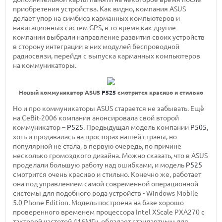
приобретения устройства. Как видно, компания ASUS
делает упор на симбиоз карманных компьютеров и
навигационных систем GPS, в то время как другие
компании выбрали направление развития своих устройств
в сторону интеграции в них модулей беспроводной
радиосвязи, перейдя с выпуска карманных компьютеров
на коммуникаторы.
Новый коммуникатор ASUS
P525
смотрится красиво и стильно
Но и про коммуникаторы ASUS старается не забывать. Ещё
на CeBit-2006 компания анонсировала свой второй
коммуникатор –
P525
. Предыдущая модель компании
P505
,
хоть и продавалась на просторах нашей страны, но
популярной не стала, в первую очередь, по причине
несколько громоздкого дизайна. Можно сказать, что в ASUS
проделали большую работу над ошибками, и модель
P525
смотрится очень красиво и стильно. Конечно же, работает
она под управлением самой современной операционной
системы для подобного рода устройств - Windows Mobile
5.0 Phone Edition. Модель построена на базе хорошо
проверенного временем процессора Intel XScale PXA270 с
тактовой частотой 416МГц, обладает стандартным для