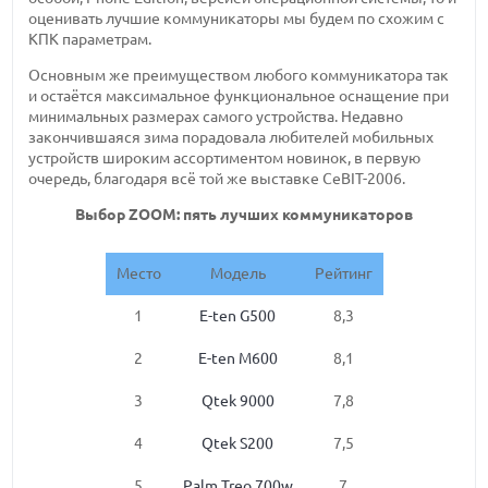
оценивать лучшие коммуникаторы мы будем по схожим с
КПК параметрам.
Основным же преимуществом любого коммуникатора так
и остаётся максимальное функциональное оснащение при
минимальных размерах самого устройства. Недавно
закончившаяся зима порадовала любителей мобильных
устройств широким ассортиментом новинок, в первую
очередь, благодаря всё той же выставке CeBIT-2006.
Выбор ZOOM: пять лучших коммуникаторов
Место
Модель
Рейтинг
1
E-ten G500
8,3
2
E-ten M600
8,1
3
Qtek 9000
7,8
4
Qtek S200
7,5
5
Palm Treo 700w
7