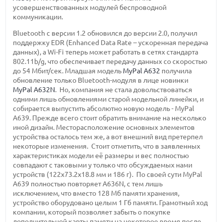
усовершенствованных модулей беспроводной
коммуникации.
Bluetooth c версии 1.2 обновился до версии 2.0, получил
поддержку EDR (Enhanced Data Rate – ускоренная передача
данных), а Wi-Fi теперь может работать в сетях стандарта
802.11b/g, что обеспечивает передачу данных со скоростью
до 54 Мбит/сек. Младшая модель
MyPal A632
получила
обновление только Bluetooth-модуля в лице новинки
MyPal A632N
. Но, компания не стала довольствоваться
одними лишь обновлениями старой модельной линейки, и
собирается выпустить абсолютно новую модель - MyPal
A639. Прежде всего стоит обратить внимание на несколько
иной дизайн. Месторасположение основных элементов
устройства осталось тем же, а вот внешний вид претерпел
некоторые изменения. Стоит отметить, что в заявленных
характеристиках модели её размеры и вес полностью
совпадают с таковыми у только что обсуждаемых нами
устройств (122x73.2x18.8 мм и 186 г). По своей сути MyPal
A639 полностью повторяет A636N, с тем лишь
исключением, что вместо 128 Мб памяти хранения,
устройство оборудовано целым 1 Гб памяти. Грамотный ход
компании, который позволяет забыть о покупке
дополнительной карты памяти на некоторое время после