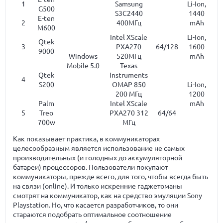
1
Samsung
Li-Ion,
G500
S3C2440
1440
E-ten
2
400МГц
mAh
M600
Intel XScale
Li-Ion,
Qtek
3
PXA270
64/128
1600
9000
Windows
520МГц
mAh
Mobile 5.0
Texas
Qtek
Instruments
4
S200
OMAP 850
Li-Ion,
200 МГц
1200
Palm
Intel XScale
mAh
5
Treo
PXA270 312
64/64
700w
МГц
Как показывает практика, в коммуникаторах
целесообразным является использование не самых
производительных (и голодных до аккумуляторной
батареи) процессоров. Пользователи покупают
коммуникаторы, прежде всего, для того, чтобы всегда быть
на связи (online). И только искренние гаджетоманы
смотрят на коммуникатор, как на средство эмуляции Sony
Playstation. Но, что касается разработчиков, то они
стараются подобрать оптимальное соотношение