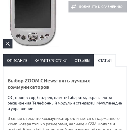
ДОБАВИТЬ К СРАВНЕНИЮ
ОПИСАНИЕ
ХАРАКТЕРИСТИКИ
ОТЗЫВЫ
СТАТЬИ
Выбор ZOOM.CNews: пять лучших
коммуникаторов
ОС, процессор, батарея, память
Габариты, экран, слоты
расширения
Телефонный модуль и стандарты
Мультимедиа
и управление
В связи с тем, что коммуникатор отличается от карманного
компьютера только размерами, наличием GSM-модуля и
особой, Phone Edition, версией операционной системы, то и