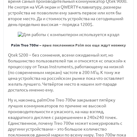
время самый производительный коммуникатор Qtek 9000.
Не смотря на VGA-экран и QWERTY-клавиатуру, размеры
устройства не позволили ему занять первое или хотя бы
второе место. Да и стоимость устройства на сегодняшний
день предельно высокая – порядка 1200$.
Palm Treo 700w
– ярые поклонники Palm все еще ждут новинку
Qtek S200 – без сомнения, всеми ожидаемый хит, но
большинство пользователей так и относятся «с опаской» к
процессору от Texas Instruments, работающему на низкой
(по современным меркам) частоте в 200 МГц. К тому же
цена устройства на российском рынке пока что оставляет
желать лучшего. Четвёртое место в нашем хит-параде
досталось именно ему.
Ну и, наконец, palmOne Treo 700w закрывает пятёрку
лучших коммуникаторов по причине не высокой
производительности и ужасного, на наш взгляд,
квадратного дисплея с разрешением в 240х240 точек.
Единственное, почему Treo 700w может конкурировать с
другими устройствами – это большое количество
поклонников данной марки по всему миру. Treo 700w пока