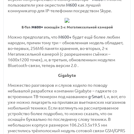
пользователи уже окрестили
M600
как лучший
коммуникатор для IP-телефонии посредством Skype.
E-Ten
M600+
оснащён 2-х Мегапиксельной камерой
Можно предполагать, что
M600+
будет ещё более любим
народом, причин тому три – обновленная модель обладает,
во-первых, 256Мб памяти хранения, во-вторых, 2-х
Мегапиксельной камерой (с разрешением съёмки –
1600х1200 точек), и, в-третьих, обновленным модулем
Bluetooth-связи, теперь версии 2.0 .
Gigabyte
Множество разговоров и слухов ходило по поводу
небывалой разработке компании Gigabyte – гаджете со
встроенным ТВ-тюнером под названием
g-Smart i
, и, вот, его
уже можно лицезреть на прилавках вьетнамских магазинов
мобильной техники. Если взглянуть на рассматриваемое
устройство более подробно, то можно сказать, что он
оснащён буквально по последнему слову техники. В
небольшом корпусе размером 106.2х53.5х19.5 мм
уместились трёхполосный модуль сотовой связи GSM/GPRS