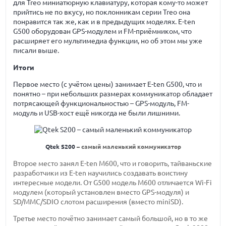
для Treo миниатюрную клавиатуру, которая кому-то может
прийтись не по вкусу, но поклонникам серии Treo она
понравится так же, как и в предыдущих моделях. E-ten
G500 оборудован GPS-модулем и FM-приёмником, что
расширяет его мультимедиа функции, но об этом мы уже
писали выше.
Итоги
Первое место (с учётом цены) занимает E-ten G500, что и
понятно – при небольших размерах коммуникатор обладает
потрясающей функциональностью – GPS-модуль, FM-
модуль и USB-хост ещё никогда не были лишними.
Qtek S200
– самый маленький коммуникатор
Второе место занял E-ten M600, что и говорить, тайваньские
разработчики из E-ten научились создавать воистину
интересные модели. От G500 модель M600 отличается Wi-Fi
модулем (который установлен вместо GPS-модуля) и
SD/MMC/SDIO слотом расширения (вместо miniSD).
Третье место почётно занимает самый большой, но в то же