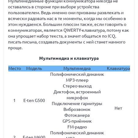
Мультимедийные функции коммуникатора никогда не
оставались в стороне при выборе устройства
пользователем. Ведь именно они призваны развлекать и
всячески радовать нас в те моменты, когда мы особенно в
этом нуждаемся. Большим плюсом также, если говорить о
коммуникаторах, является QWERTY-клавиатура, потому как
она упрощает набор текста, а значит общаться по ICQ,
писать письма, создавать документы с ней станет намного
проще.
Мультимедиа и клавиатура
Место
Модель
Мультимедиа
Клавиатура
Полифонический динамик
MP3-плеер
Стерео-выход
Диктофон, встроенный
микрофон
1
E-ten G500
Подключение гарнитуры
Нет
Виброзвонок
Фотокамера
GPS-приёмник
FM-радио
Полифонический динамик
2
E-ten M600