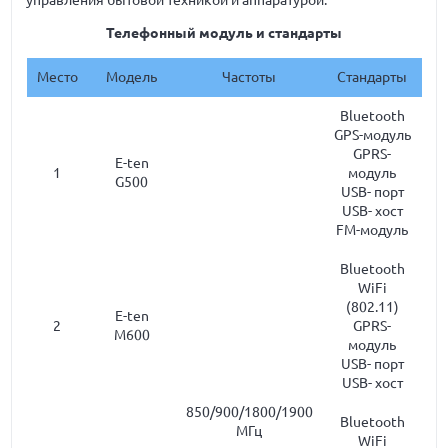
управления бытовой техникой и аппаратурой.
Телефонный модуль и стандарты
Место
Модель
Частоты
Стандарты
Bluetooth
GPS-модуль
GPRS-
E-ten
1
модуль
G500
USB- порт
USB- хост
FM-модуль
Bluetooth
WiFi
(802.11)
E-ten
2
GPRS-
M600
модуль
USB- порт
USB- хост
850/900/1800/1900
Bluetooth
МГц
WiFi