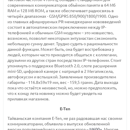
современных коммуникаторов объёмом памяти в 64 Мб
RAM и 128 Мб ROM, а также обеспечивает радиосвязь в
четырёх диапазонах - GSM/GPRS 850/900/1800/1900. Одно
из главных афишируемых PR-менеджерами нововведений
состоит в автоматическом переключении между IP-
телефонией и обычным GSM-модулем – это новшество,
возможно, позволит некоторым энтузиастам сэкономить
небольшую сумму денег. Трудно судить о рациональности
данной функции. Может быть, она будет востребована у
людей, которым часто приходится общаться с коллегами,
друзьями из других стран посредством IP-телефонии. Стоит
упомянуть о поддержке Bluetooth 2.0, слоте расширения
mini-SD, цифровой камере с матрицей в 2 Мегапиксела,
автофокусом и вспышкой. Заявленные производителем
габариты - 116.8x59x19 мм, вес - 159,5 грамм. Дата выхода
пока что остаётся неизвестной, но, можно предположить,
что к концу лета новинку можно будет увидеть на
прилавках магазинов.
E-Ten
Тайваньская компания E-Ten, не раз радовавшая нас своими
коммуникаторами, объявила о выпуске обновленной
версии популярнейшего коммуникатора –
M600+
. Многие