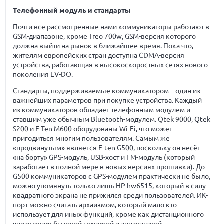
Телефонный модуль и стандарты
Почти все рассмотренные нами коммуникаторы работают в
GSM-диапазоне, кроме Treo 700w, GSM-версия которого
должна выйти на рынок в ближайшее время. Пока что,
жителям европейских стран доступна CDMA-версия
устройства, работающая в высокоскоростных сетях нового
поколения EV-DO.
Стандарты, поддерживаемые коммуникатором – один из
важнейших параметров при покупке устройства. Каждый
из коммуникаторов обладает телефонным модулем и
ставшим уже обычным Bluetooth-модулем. Qtek 9000, Qtek
S200 и E-Ten M600 оборудованы Wi-Fi, что может
пригодиться многим пользователям. Самым же
«продвинутым» является E-ten G500, поскольку он несёт
«на борту» GPS-модуль, USB-хост и FM-модуль (который
заработает в полной мере в новых версиях прошивки). До
G500 коммуникаторов с GPS-модулем практически не было,
можно упомянуть только лишь HP hw6515, который в силу
квадратного экрана не прижился среди пользователей. ИК-
порт можно считать архаизмом, который мало кто
использует для иных функций, кроме как дистанционного