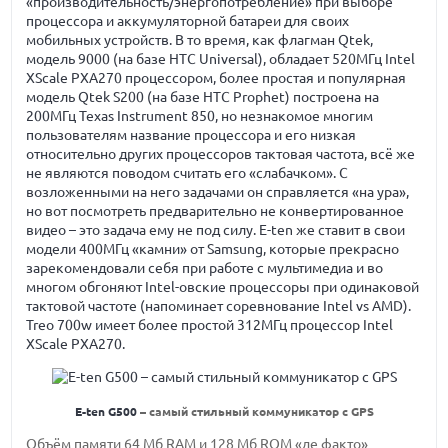
«производительность/энергопотребление» при выборе
процессора и аккумуляторной батареи для своих
мобильных устройств. В то время, как флагман Qtek,
модель 9000 (на базе HTC Universal), обладает 520МГц Intel
XScale PXA270 процессором, более простая и популярная
модель Qtek S200 (на базе HTC Prophet) построена на
200МГц Texas Instrument 850, но незнакомое многим
пользователям название процессора и его низкая
относительно других процессоров тактовая частота, всё же
не являются поводом считать его «слабачком». С
возложенными на него задачами он справляется «на ура»,
но вот посмотреть предварительно не конвертированное
видео – это задача ему не под силу. E-ten же ставит в свои
модели 400МГц «камни» от Samsung, которые прекрасно
зарекомендовали себя при работе с мультимедиа и во
многом обгоняют Intel-овские процессоры при одинаковой
тактовой частоте (напоминает соревнование Intel vs AMD).
Treo 700w имеет более простой 312МГц процессор Intel
XScale PXA270.
E-ten G500
– самый стильный коммуникатор с GPS
Объём памяти 64 Мб RAM и 128 Mб ROM «де факто»