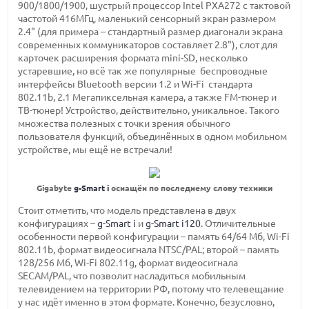
900/1800/1900, шустрый процессор Intel PXA272 с тактовой
частотой 416МГц, маленький сенсорный экран размером
2.4" (для примера – стандартный размер диагонали экрана
современных коммуникаторов составляет 2.8"), слот для
карточек расширения формата mini-SD, несколько
устаревшие, но всё так же популярные беспроводные
интерфейсы Bluetooth версии 1.2 и Wi-Fi стандарта
802.11b, 2.1 Мегапиксельная камера, а также FM-тюнер и
ТВ-тюнер! Устройство, действительно, уникальное. Такого
множества полезных с точки зрения обычного
пользователя функций, объединённых в одном мобильном
устройстве, мы ещё не встречали!
Gigabyte
g-Smart i
оснащён по последнему слову техники
Стоит отметить, что модель представлена в двух
конфигурациях –
g-Smart i
и
g-Smart i120
. Отличительные
особенности первой конфигурации – память 64/64 Мб, Wi-Fi
802.11b, формат видеосигнала NTSC/PAL; второй – память
128/256 Мб, Wi-Fi 802.11g, формат видеосигнала
SECAM/PAL, что позволит насладиться мобильным
телевидением на территории РФ, потому что телевещание
у нас идёт именно в этом формате. Конечно, безусловно,