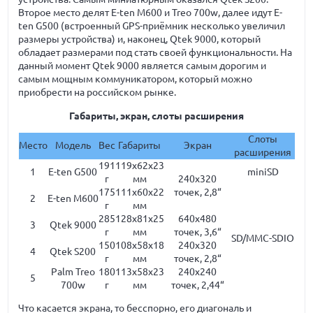
Второе место делят E-ten M600 и Treo 700w, далее идут E-
ten G500 (встроенный GPS-приёмник несколько увеличил
размеры устройства) и, наконец, Qtek 9000, который
обладает размерами под стать своей функциональности. На
данный момент Qtek 9000 является самым дорогим и
самым мощным коммуникатором, который можно
приобрести на российском рынке.
Габариты, экран, слоты расширения
Слоты
Место
Модель
Вес
Габариты
Экран
расширения
191
119x62x23
1
E-ten G500
miniSD
г
мм
240x320
175
111x60x22
точек, 2,8“
2
E-ten M600
г
мм
285
128x81x25
640x480
3
Qtek 9000
г
мм
точек, 3,6“
SD/MMC-SDIO
150
108x58x18
240x320
4
Qtek S200
г
мм
точек, 2,8“
Palm Treo
180
113x58x23
240x240
5
700w
г
мм
точек, 2,44“
Что касается экрана, то бесспорно, его диагональ и