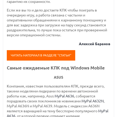
гарантию их сохранности.
Если же вы то и дело достаете КПК чтобы поиграть в
очередную игру, а работа связана с частыми и
оперативными обращениями к карманному помощнику и
для вас задержка при загрузке на пару секунд становится
раздражительна, то лучше пока остаться при проверенной
версии операционной системы.
Алексей Баранов
ЧИТАТЬ МАТЕРИАЛ В РАЗДЕЛЕ "СТАТЬИ"
Самые ожидаемые КПК под Windows Mobile
ASUS
Компания, известная пользователям КПК, прежде всего,
такими моделями-лидерами по времени автономной
работы как, например, Asus
MyPal A636
, собирается
порадовать своих поклонников новинками
MyPal A632N
,
MyPal A636N и MyPal A639. Модель с индексом A636N
является вариацией на тему бесспорно популярного
MyPal
A636
, от которой первую отличает наличие