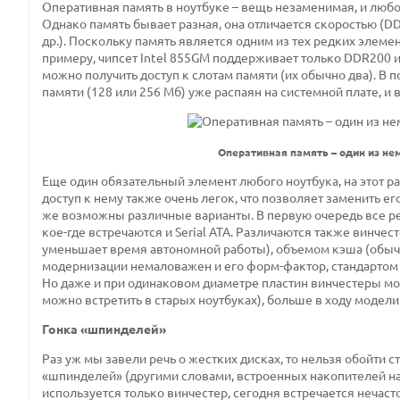
Оперативная память в ноутбуке – вещь незаменимая, и любом
Однако память бывает разная, она отличается скоростью (DDR
др.). Поскольку память является одним из тех редких элеме
примеру, чипсет Intel 855GM поддерживает только DDR200 и
можно получить доступ к слотам памяти (их обычно два). В
памяти (128 или 256 Мб) уже распаян на системной плате, и
Оперативная память – один из н
Еще один обязательный элемент любого ноутбука, на этот р
доступ к нему также очень легок, что позволяет заменить 
же возможны различные варианты. В первую очередь все ре
кое-где встречаются и Serial ATA. Различаются также винче
уменьшает время автономной работы), объемом кэша (обычно 
модернизации немаловажен и его форм-фактор, стандартом 
Но даже и при одинаковом диаметре пластин винчестеры мог
можно встретить в старых ноутбуках), больше в ходу модели 
Гонка «шпинделей»
Раз уж мы завели речь о жестких дисках, то нельзя обойти
«шпинделей» (другими словами, встроенных накопителей н
используется только винчестер, сегодня встречается нечасто