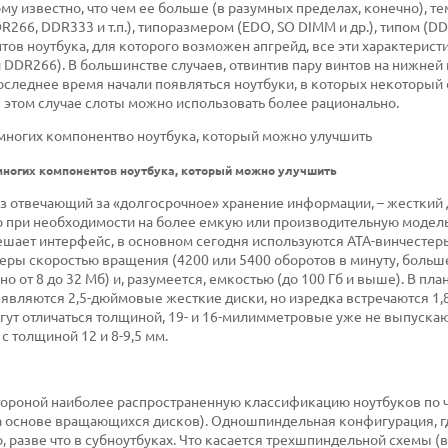
у известно, что чем ее больше (в разумных пределах, конечно), те
266, DDR333 и т.п.), типоразмером (EDO, SO DIMM и др.), типом (D
нтов ноутбука, для которого возможен апгрейд, все эти характерист
 DDR266). В большинстве случаев, отвинтив пару винтов на нижней
 последнее время начали появляться ноутбуки, в которых некоторый
 в этом случае слоты можно использовать более рационально.
емногих компонентов ноутбука, который можно улучшить
аз отвечающий за «долгосрочное» хранение информации, – жесткий д
его при необходимости на более емкую или производительную модель
шает интерфейс, в основном сегодня используются ATA-винчестеры
стеры скоростью вращения (4200 или 5400 оборотов в минуту, больш
от 8 до 32 Мб) и, разумеется, емкостью (до 100 Гб и выше). В пла
являются 2,5-дюймовые жесткие диски, но изредка встречаются 1
ут отличаться толщиной, 19- и 16-милимметровые уже не выпускаю
с толщиной 12 и 8-9,5 мм.
 стороной наиболее распространенную классификацию ноутбуков по 
а основе вращающихся дисков). Одношпиндельная конфигурация, г
, разве что в субноутбуках. Что касается трехшпиндельной схемы (