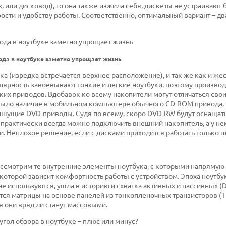
, или дисковод), то она также изжила себя, дискеты не устраивают
орости и удобству работы. Соответственно, оптимальный вариант – д
да в ноутбуке заметно упрощает жизнь
а (изредка встречается верхнее расположение), и так же как и же
лярность завоевывают тонкие и легкие ноутбуки, поэтому произво
ких приводов. Вдобавок ко всему накопители могут отличаться сво
было наличие в мобильном компьютере обычного CD-ROM привода, 
шущие DVD-приводы. Судя по всему, скоро DVD-RW будут оснащат
ки практически всегда можно подключить внешний накопитель, а у н
. Неплохое решение, если с дисками приходится работать только 
ассмотрим те внутренние элементы ноутбука, с которыми напрямую
 которой зависит комфортность работы с устройством. Эпоха ноутбу
е используются, ушла в историю и схватка активных и пассивных (D
тся матрицы на основе панелей из тонкопленочных транзисторов (TF
 они вряд ли станут массовыми.