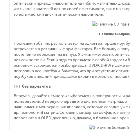
оптический привод и накопитель на гибких магнитных дисках
часть пользователей как по своей вместимости, так и по ск
то есть жесткий диск и оптический накопитель.
Наличие CD-приво
Последний обычно располагается на одном из торцов ноутбук
встречается в различных форм-факторах. Все большую попу
постепенно переходят на выпуск 9,5-милиметровых оптичес
возможностями. Если когда-то предметом особой гордости 
основном встречаются комбоприводы DVD/CD-RW и даже пи
поголовно все ноутбуки. Заметим, что при отсутствии опти
ноутбуков внешний привод даже входит в комплект поставки
TFT без вариантов
Впрочем, давайте немного «выберемся на поверхность» и р
пользователь. В первую очередь это дисплейная матрица, от
начиналась с монохромных дисплеев, которые сегодня уже н
др. технологии) матриц. Сегодня стандартом де-факто являю
появляются и OLED-дисплеи, но, думаем, в ближайшее время