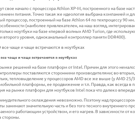
т свое начало с процессора Athlon XP-M, построенного на базе нас
ением питания. Точно такая же идеология выбрана компанией и дл
й процессор, построенный на базе Athlon 64 по техпроцессу 90 нм.
 особенности (наиболее привлекателен, на наш взгляд, интегриров
только ноутбуки на базе «первой волны» AMD Turion, где использую
ти второго уровня, одноканальный контроллер памяти DDR400).
все чаще и чаще встречаются в ноутбуках
ынке решений на базе платформ от Intel. Причин для этого немало:
онтроллеры поставляются сторонними производителями; во-вторых, 
ьих, тепловыделение у процессоров AMD все же выше (у AMD 25/35 В
 мобильной платформы, ее продвижение и т.п. Правда, как всегда в
одня на рынке платформ для ноутбуков Intel пока что далеко впереди
принудительного охлаждения невозможно. Поэтому над процессором
ы занимают значительную часть и без того тесного внутреннего пр
аемого работающим устройством, и его нагрев. В зависимости от к
в стороны.