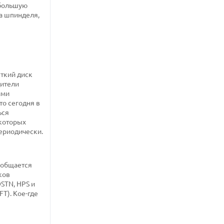
 большую
ва шпинделя,
сткий диск
дители
ими
то сегодня в
ься
екоторых
периодически.
 общается
ков
STN, HPS и
T). Кое-где