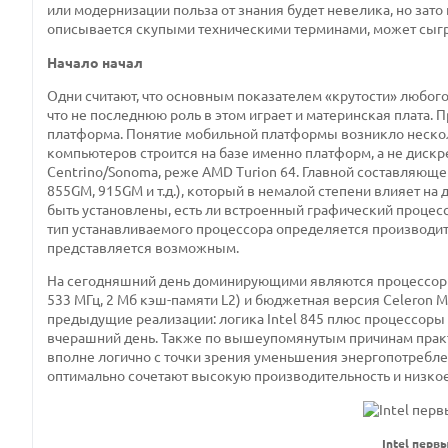
или модернизации польза от знания будет невелика, но зат
описывается скупыми техническими терминами, может сыграт
Начало начал
Одни считают, что основным показателем «крутости» любого
что не последнюю роль в этом играет и материнская плата. П
платформа. Понятие мобильной платформы возникло несколь
компьютеров строится на базе именно платформ, а не дискре
Centrino/Sonoma, реже AMD Turion 64. Главной составляюще
855GM, 915GM и т.д.), который в немалой степени влияет на
быть установлены, есть ли встроенный графический процессо
тип устанавливаемого процессора определяется производите
представляется возможным.
На сегодняшний день доминирующими являются процессоры I
533 МГц, 2 Мб кэш-памяти L2) и бюджетная версия Celeron M
предыдущие реализации: логика Intel 845 плюс процессоры семе
вчерашний день. Также по вышеупомянутым причинам практи
вполне логично с точки зрения уменьшения энергопотребле
оптимально сочетают высокую производительность и низко
Intel пер