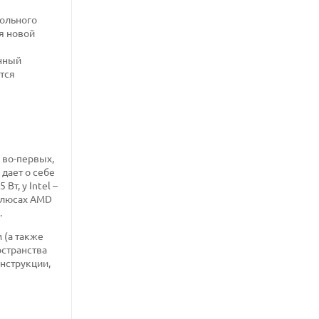
тольного
я новой
анный
тся
 во-первых,
дает о себе
т, у Intel –
 плюсах AMD
.
 (а также
остранства
онструкции,