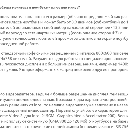
обзора монитора в ноутбуке – плюс или минус?
пользователя являются его размер (обычно определяемый как ра
т от класса ноутбука и может быть от 8,9 дюймов (субноутбуки) до
ателей останавливает свой выбор на «золотой середине» - 13,3 или
ый переход со «стандартных» матриц (соотношение сторон 4:3) к
туален только для любителей просмотра фильмов на экране ноутбу
повседневной работе.
е стандартным «офисным» разрешением считалось 800х600 пикселе
024х768 пикселей. Разумеется, для работы со специализированными
) выпускаются дисплеи и с большими разрешениями, например 1400
нет нужды. У широкоформатных матриц несколько другие пропорци
ого видеоадаптера, ведь чем больше разрешение дисплея, тем мощ
ситуация вполне однозначная. Возможны два варианта -встроенный
ных решениях от Intel, то наличие видеочипа уже заложено в назва
 на дискретный видеоадаптер. Первый случай более характерен дл
me Video 2, для Intel 915GM - Graphics Media Accelerator 900). Весь
и используют системную (GMA 900 до 128 Мб). У ноутбуков на базе
атриваться в технические спецификации (к примеру, чипсет SiS 756