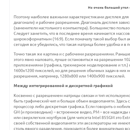
Не очень большой угол 
Поэтому наиболее важными характеристиками дисплея для 
диагонали) и рабочее разрешение. Диагональ дисплея зависи
(заменители настольного компьютера). Большинство пользов
Следует заметить, что в последнее время начинается массов
широкоформатным (16:9). Если поначалу такой выбор был ак
сегодня все убедились, что такая матрица более удобна и в 
Точно такая же картина и с рабочими разрешениями. Раньш
этого явно маловато, лучше остановиться на разрешении 1
приложениями (графика, трехмерное моделирование и т.п.
1600х1200 пикселей, но для решения обычных задач в них 
разрешения, например, 1280х800 или 1400х900 пикселей.
Между интегрированной и дискретной графикой
Косвенно с разрешением матрицы связан и тип используем
быть графический чип и больше объем видеопамяти. Здесь 
процессор либо дискретная графика. Если говорить о мобиль
GM (и производные) – встроенное видео, PM – все надежды
или сверхлегких ноутбуков (для чипсета Intel 855GM это Extre
своей собственной видеопамяти эти акселераторы не имеют 
столь явного разделения, приходится более внимательно всм