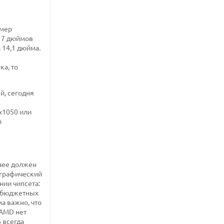
змер
 17 дюймов
 14,1 дюйма.
ка, то
й, сегодня
х1050 или
и
нее должен
 графический
нии чипсета:
я бюджетных
ма важно, что
 AMD нет
 всегда