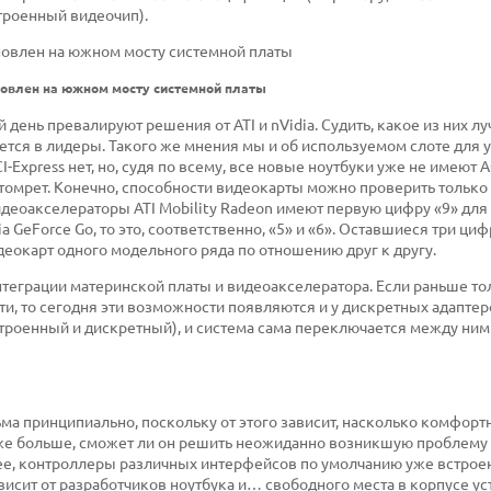
троенный видеочип).
ановлен на южном мосту системной платы
день превалируют решения от ATI и nVidia. Судить, какое из них л
ается в лидеры. Такого же мнения мы и об используемом слоте для 
Express нет, но, судя по всему, все новые ноутбуки уже не имеют A
отомрет. Конечно, способности видеокарты можно проверить только 
идеоакселераторы ATI Mobility Radeon имеют первую цифру «9» для
ia GeForce Go, то это, соответственно, «5» и «6». Оставшиеся три ци
еокарт одного модельного ряда по отношению друг к другу.
нтеграции материнской платы и видеоакселератора. Если раньше то
, то сегодня эти возможности появляются и у дискретных адаптер
встроенный и дискретный), и система сама переключается между ним
ма принципиально, поскольку от этого зависит, насколько комфорт
даже больше, сможет ли он решить неожиданно возникшую проблему
ее, контроллеры различных интерфейсов по умолчанию уже встрое
висит от разработчиков ноутбука и… свободного места в корпусе ус