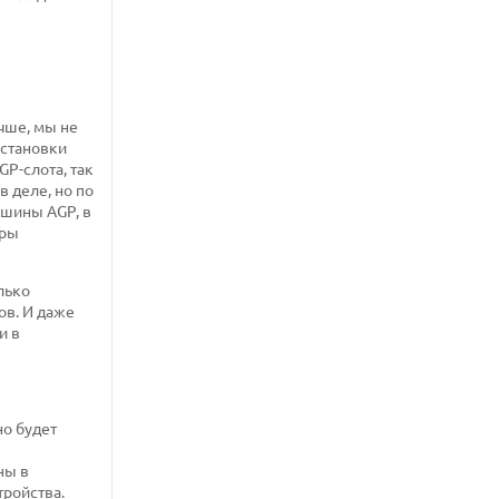
учше, мы не
установки
GP-слота, так
в деле, но по
 шины AGP, в
фры
лько
ов. И даже
и в
но будет
ны в
тройства.