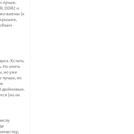
м лучше.
DR, DDR2 и
ики важны (к
 крышке,
 объем
иск. Кстати,
. Но опять
, но уже
е лучше, но
не
,8-дюймовые.
тся (но их
числу
де
винчестер,