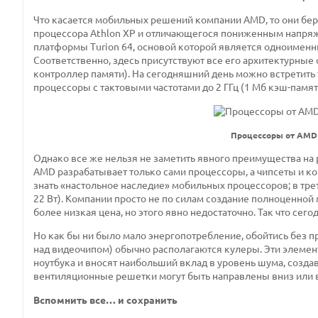
Что касается мобильных решений компании AMD, то они беру
процессора Athlon XP и отличающегося пониженным напряж
платформы Turion 64, основой которой является одноименны
Соответственно, здесь присутствуют все его архитектурные
контроллер памяти). На сегодняшний день можно встретить 
процессоры с тактовыми частотами до 2 ГГц (1 Мб кэш-памя
Процессоры от AMD 
Однако все же нельзя не заметить явного преимущества на р
AMD разрабатывает только сами процессоры, а чипсеты и к
знать «настольное наследие» мобильных процессоров; в трет
22 Вт). Компании просто не по силам создание полноценной
более низкая цена, но этого явно недостаточно. Так что сег
Но как бы ни было мало энергопотребление, обойтись без 
над видеочипом) обычно располагаются кулеры. Эти элемент
ноутбука и вносят наибольший вклад в уровень шума, создав
вентиляционные решетки могут быть направлены вниз или 
Вспомнить все… и сохранить