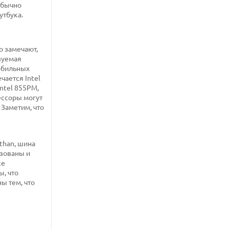
обычно
утбука.
о замечают,
ьзуемая
мобильных
чается Intel
ntel 855PM,
ессоры могут
 Заметим, что
than, шина
ьзованы и
же
, что
ы тем, что