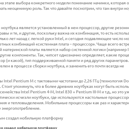
о на этапе выбора конкретного модели понимание начинки, которая 
ь неоценимую роль. Так что давайте посмотрим, что там внутри но
 ноутбука является установленный в нем процессор, другие резонн
равы и те, и другие, поскольку важна их комбинация, то есть испол
ко лет назад с легкой руки Intel, и сегодня подавляющее число 
тных комбинаций «системная плата – процессор». Чаще всего встре
й материнской платы является набор системной логики (например I
 другие компоненты. Так, чипсет однозначно определяет, какие проц
р (и какой), тип поддерживаемой памяти и ряд других параметров.
лем в процессе сборки ноутбука, и заменить его почти всегда не
ntel Pentium M с тактовыми частотами до 2,26 ГГц (технология Do
. Стоит упомянуть, что в более древних ноутбуках могут быть испол
йства Intel Pentium 4-M, Intel 830 + Pentium III-M и т.д., но это у
чески исчезли ноутбуки, где используются настольные процессоры
ния и тепловыделения. Мобильные процессоры как раз и характерн
е энергопотребление.
вым создал мобильную платформу