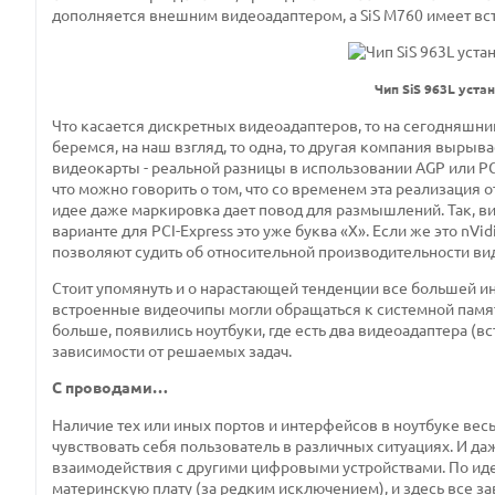
дополняется внешним видеоадаптером, а SiS M760 имеет вс
Чип SiS 963L уст
Что касается дискретных видеоадаптеров, то на сегодняшний 
беремся, на наш взгляд, то одна, то другая компания вырыв
видеокарты - реальной разницы в использовании AGP или PCI-
что можно говорить о том, что со временем эта реализация 
идее даже маркировка дает повод для размышлений. Так, в
варианте для PCI-Express это уже буква «Х». Если же это nVid
позволяют судить об относительной производительности вид
Стоит упомянуть и о нарастающей тенденции все большей и
встроенные видеочипы могли обращаться к системной памяти
больше, появились ноутбуки, где есть два видеоадаптера (
зависимости от решаемых задач.
С проводами…
Наличие тех или иных портов и интерфейсов в ноутбуке весь
чувствовать себя пользователь в различных ситуациях. И 
взаимодействия с другими цифровыми устройствами. По ид
материнскую плату (за редким исключением), и здесь все за