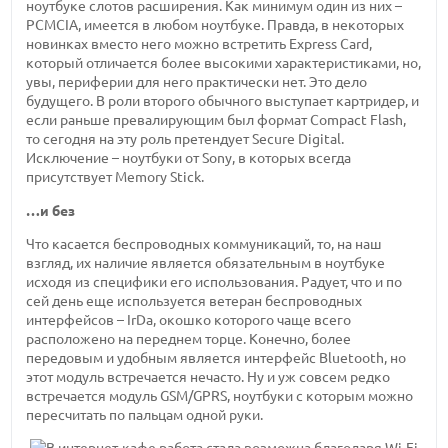
ноутбуке слотов расширения. Как минимум один из них –
PCMCIA, имеется в любом ноутбуке. Правда, в некоторых
новинках вместо него можно встретить Express Card,
который отличается более высокими характеристиками, но,
увы, периферии для него практически нет. Это дело
будущего. В роли второго обычного выступает картридер, и
если раньше превалирующим был формат Compact Flash,
то сегодня на эту роль претендует Secure Digital.
Исключение – ноутбуки от Sony, в которых всегда
присутствует Memory Stick.
…и без
Что касается беспроводных коммуникаций, то, на наш
взгляд, их наличие является обязательным в ноутбуке
исходя из специфики его использования. Радует, что и по
сей день еще используется ветеран беспроводных
интерфейсов – IrDa, окошко которого чаще всего
расположено на переднем торце. Конечно, более
передовым и удобным является интерфейс Bluetooth, но
этот модуль встречается нечасто. Ну и уж совсем редко
встречается модуль GSM/GPRS, ноутбуки с которым можно
пересчитать по пальцам одной руки.