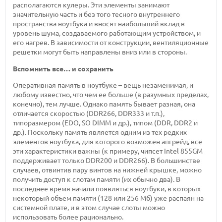
располагаются кулеры. Эти элементы занимают
значительную часть и без того тесного внутреннего
пространства ноутбука и вносят наибольший вклад в
уровень шума, создаваемого работающим устройством, и
его нагрев. В зависимости от конструкции, вентиляционные
решетки могут быть направлены вниз или в стороны.
Вспомнить все… и сохранить
Оперативная память в ноутбуке – вещь незаменимая, и
любому известно, что чем ее больше (в разумных пределах,
конечно), тем лучше. Однако память бывает разная, она
отличается скоростью (DDR266, DDR333 и т.п.),
типоразмером (EDO, SO DIMM и др.), типом (DDR, DDR2 и
др.). Поскольку память является одним из тех редких
элементов ноутбука, для которого возможен апгрейд, все
эти характеристики важны (к примеру, чипсет Intel 855GM
поддерживает только DDR200 и DDR266). В большинстве
случаев, отвинтив пару винтов на нижней крышке, можно
получить доступ к слотам памяти (их обычно два). В
последнее время начали появляться ноутбуки, в которых
некоторый объем памяти (128 или 256 Мб) уже распаян на
системной плате, и в этом случае слоты можно
использовать более рационально.