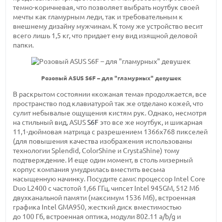
темно-коричневая,
что позволяет выбрать ноутбук своей
мечты как гламурным леди, так и требовательным к
внешнему дизайну мужчинам. К тому же устройство весит
всего
лишь 1,5 кг,
что придает ему вид изящной деловой
папки.
Розовый ASUS S6F – для "гламурных" девушек
В раскрытом состоянии «кожаная тема» продолжается, все
пространство под клавиатурой так же отделано кожей, что
сулит небывалые ощущения кистям рук. Однако, несмотря
на стильный вид, ASUS
S6F
это все же ноутбук, и шикарная
11,1-дюймовая
матрица с
разрешением 1366х768 пикселей
(для повышения качества изображения использованы
технологии Splendid, ColorShine и CrystaShine) тому
подтверждение. И еще один момент, в столь мизерный
корпус компания умудрилась вместить весьма
насыщенную начинку. Посудите сами: процессор Intel Core
Duo L2400 с
частотой 1,66 ГГц,
чипсет
Intel 945GM,
512 Мб
двухканальной памяти
(максимум 1536 Мб),
встроенная
графика
Intel GMA950,
жесткий диск вместимостью
до 100 Гб,
встроенная оптика,
модули 802.11 a/b/g
и