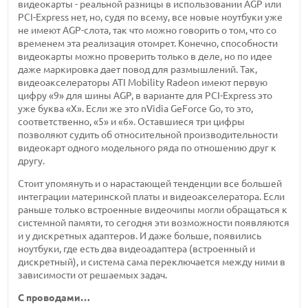
видеокарты - реальной разницы в использовании AGP или
PCI-Express нет, но, судя по всему, все новые ноутбуки уже
не имеют AGP-слота, так что можно говорить о том, что со
временем эта реализация отомрет. Конечно, способности
видеокарты можно проверить только в деле, но по идее
даже маркировка дает повод для размышлений. Так,
видеоакселераторы ATI Mobility Radeon имеют первую
цифру «9» для шины AGP, в варианте для PCI-Express это
уже буква «Х». Если же это nVidia GeForce Go, то это,
соответственно, «5» и «6». Оставшиеся три цифры
позволяют судить об относительной производительности
видеокарт одного модельного ряда по отношению друг к
другу.
Стоит упомянуть и о нарастающей тенденции все большей
интеграции материнской платы и видеоакселератора. Если
раньше только встроенные видеочипы могли обращаться к
системной памяти, то сегодня эти возможности появляются
и у дискретных адаптеров. И даже больше, появились
ноутбуки, где есть два видеоадаптера (встроенный и
дискретный), и система сама переключается между ними в
зависимости от решаемых задач.
С проводами…