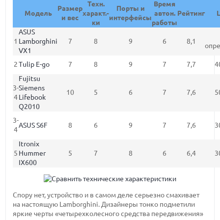
Техн.
Время
Размер
Порты и
Модель
характ.-
автон.
Рейтинг
и вес
интерфейсы
ки
работы
ASUS
1
Lamborghini
7
8
9
6
8,1
опр
VX1
2
Tulip E-go
7
8
9
7
7,7
4
Fujitsu
3-
Siemens
10
5
6
7
7,6
5
4
Lifebook
Q2010
3-
ASUS S6F
8
6
9
7
7,6
3
4
Itronix
5
Hummer
5
7
8
6
6,4
3
IX600
Спору нет, устройство и в самом деле серьезно смахивает
на настоящую Lamborghini. Дизайнеры тонко подметили
яркие черты «четырехколесного средства передвижения»