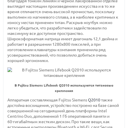
благодаря тонким линиям и черной лакированной отделке
выглядит настоящим произведением искусства и в то же
время отличается очень высокой прочностью, поскольку
выполнен из магниевого сплава, а в наиболее критичных к
износу местах применен титан. Раскрыв ноутбук можно
легко убедиться, что разработчики задействовали по
максимуму все доступное пространство.
Широкоформатная матрица имеет
диагональ 12,1 дюйма
и
работает в
разрешении 1280х800 пикселей,
а при
изготовлении клавиатуры компания применила ряд
усовершенствований, что позволило добиться очень
хорошей эргономики.
В Fujitsu Siemens Lifebook Q2010 используются титановые
крепления
Аппаратная составляющая Fujitsu Siemens
Q2010
также
достойна восхищения, устройство построено на базе самой
совершенной на сегодняшний день платформы Intel
Centrino Duo,
дополненной 1 Гб
оперативной памяти и
60-гигабайтным
жестким диском. Про такие вещи, как
встроенные контроллеры Bluetooth и
Wi-Fi,
слот Secure