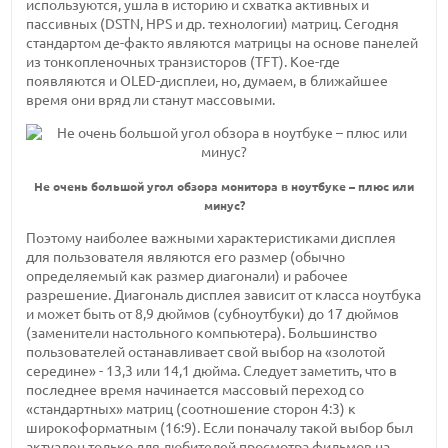
используются, ушла в историю и схватка активных и
пассивных (DSTN, HPS и др. технологии) матриц. Сегодня
стандартом де-факто являются матрицы на основе панелей
из тонкопленочных транзисторов (TFT). Кое-где
появляются и OLED-дисплеи, но, думаем, в ближайшее
время они вряд ли станут массовыми.
Не очень большой угол обзора монитора в ноутбуке – плюс или
минус?
Поэтому наиболее важными характеристиками дисплея
для пользователя являются его размер (обычно
определяемый как размер диагонали) и рабочее
разрешение. Диагональ дисплея зависит от класса ноутбука
и может быть от 8,9 дюймов (субноутбуки) до 17 дюймов
(заменители настольного компьютера). Большинство
пользователей останавливает свой выбор на «золотой
середине» - 13,3 или 14,1 дюйма. Следует заметить, что в
последнее время начинается массовый переход со
«стандартных» матриц (соотношение сторон 4:3) к
широкоформатным (16:9). Если поначалу такой выбор был
актуален только для любителей просмотра фильмов на