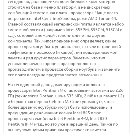
сегодня подавляющее число мобильных компьютеров
строится на базе именно платформ, а не дискретных
комбинаций «системная плата – процессор». Чаще всего
встречается Intel Centrino/Sonoma, реже AMD Turion 64.
Главной составляющей материнской платы является набор
системной логики (например Intel 855PM, 855GM, 915GM и
т.д.), который в немалой степени влияет на другие
компоненты. Так, чипсет однозначно определяет, какие
процессоры могут быть установлены, есть ли встроенный
графический процессор (и какой), тип поддерживаемой
памяти и ряд других параметров. Заметим, что тип
устанавливаемого процессора определяется
производителем в процессе сборки ноутбука, и заменить
его почти всегда не представляется возможным.
На сегодняшний день доминирующими являются
процессоры Intel Pentium M с тактовыми частотами до 2,26
ГГц (технология Dothan, шина 533 МГц, 2 Мб кэш-памяти L2)
и бюджетная версия Celeron M. Стоит упомянуть, что в
более древних ноутбуках могут быть использованы и
предыдущие реализации: логика Intel 845 плюс
процессоры семейства Intel Pentium 4-M, Intel 830 +
Pentium III-M и т.д., но это уже вчерашний день. Также по
вышеупомянутым причинам практически исчезли