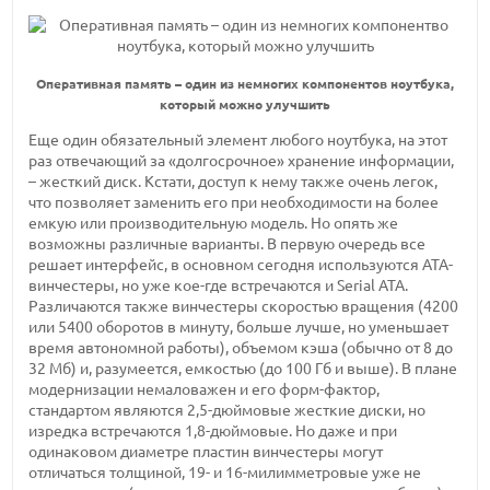
Оперативная память – один из немногих компонентов ноутбука,
который можно улучшить
Еще один обязательный элемент любого ноутбука, на этот
раз отвечающий за «долгосрочное» хранение информации,
– жесткий диск. Кстати, доступ к нему также очень легок,
что позволяет заменить его при необходимости на более
емкую или производительную модель. Но опять же
возможны различные варианты. В первую очередь все
решает интерфейс, в основном сегодня используются ATA-
винчестеры, но уже кое-где встречаются и Serial ATA.
Различаются также винчестеры скоростью вращения (4200
или 5400 оборотов в минуту, больше лучше, но уменьшает
время автономной работы), объемом кэша (обычно от 8 до
32 Мб) и, разумеется, емкостью (до 100 Гб и выше). В плане
модернизации немаловажен и его форм-фактор,
стандартом являются 2,5-дюймовые жесткие диски, но
изредка встречаются 1,8-дюймовые. Но даже и при
одинаковом диаметре пластин винчестеры могут
отличаться толщиной, 19- и 16-милимметровые уже не