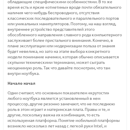
обладающие специфическими особенностями. В то же
время есть и яркие «отметины» вроде почти обязательного
наличия чего-нибудь беспроводного, отсутствия
классических последовательного и параллельного портов
или уникальных манипуляторов. Поэтому, на наш взгляд,
внутреннее устройство представителей этого
обособленного направления славного рода компьютерного
заслуживает более пристального внимания. Конечно, в
плане эксплуатации или модернизации польза от знания
будет невелика, но зато на этапе выбора конкретного
модели понимание начинки, которая обычно описывается
скупыми техническими терминами, может сыграть
неоценимую роль. Так что давайте посмотрим, что там
внутри ноутбука.
Начало начал
Одни считают, что основным показателем «крутости»
любого ноутбука является установленный в нем
процессор, другие резонно замечают, что не последнюю
роль в этом играет и материнская плата. Правы и те, и
другие, поскольку важна их комбинация, то есть
используемая платформа. Понятие мобильной платформы
возникло несколько лет назад с легкой руки Intel, и