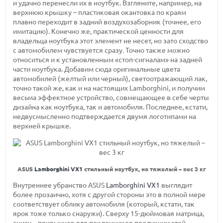
и удачно перенесли их в ноутбук. Взгляните, например, на
верхнюю крышку – пластиковая окантовка по краям
плавно переходит в задний воздухозаборник (точнее, его
имитацию). Конечно же, практической ценности для
владельца ноутбука этот элемент не несет, но зато сходство
с автомобилем чувствуется сразу. Точно также можно
относиться и к установленным
«стоп-сигналам»
на задней
части ноутбука. Добавим сюда оригинальные цвета
автомобилей (желтый или черный), светоотражающий лак,
точно такой же, как и на настоящих Lamborghini, и получим
весьма эффектное устройство, совмещающее в себе черты
дизайна как ноутбука, так и автомобиля. Последнее, кстати,
недвусмысленно подтверждается двумя логотипами на
верхней крышке.
ASUS
Lamborghini VX1
стильный ноутбук, но тяжелый – вес 3 кг
Внутреннее убранство ASUS
Lamborghini VX1
выглядит
более прозаично, хотя с другой стороны это в полной мере
соответствует облику автомобиля (который, кстати, так
ярок тоже только снаружи). Сверху
15-дюймовая
матрица,