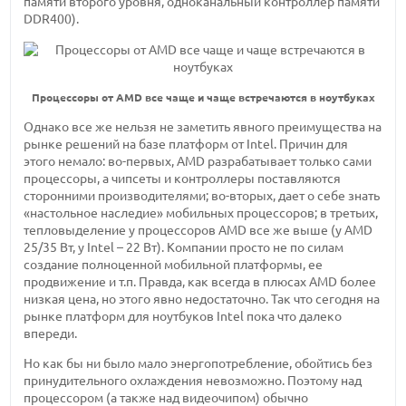
памяти второго уровня, одноканальный контроллер памяти
DDR400).
Процессоры от AMD все чаще и чаще встречаются в ноутбуках
Однако все же нельзя не заметить явного преимущества на
рынке решений на базе платформ от Intel. Причин для
этого немало: во-первых, AMD разрабатывает только сами
процессоры, а чипсеты и контроллеры поставляются
сторонними производителями; во-вторых, дает о себе знать
«настольное наследие» мобильных процессоров; в третьих,
тепловыделение у процессоров AMD все же выше (у AMD
25/35 Вт, у Intel – 22 Вт). Компании просто не по силам
создание полноценной мобильной платформы, ее
продвижение и т.п. Правда, как всегда в плюсах AMD более
низкая цена, но этого явно недостаточно. Так что сегодня на
рынке платформ для ноутбуков Intel пока что далеко
впереди.
Но как бы ни было мало энергопотребление, обойтись без
принудительного охлаждения невозможно. Поэтому над
процессором (а также над видеочипом) обычно