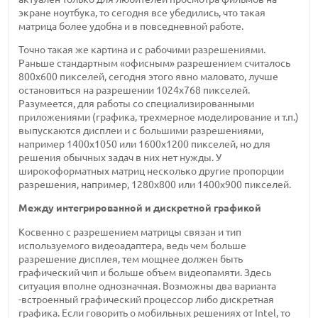
экране ноутбука, то сегодня все убедились, что такая
матрица более удобна и в повседневной работе.
Точно такая же картина и с рабочими разрешениями.
Раньше стандартным «офисным» разрешением считалось
800х600 пикселей, сегодня этого явно маловато, лучше
остановиться на разрешении 1024х768 пикселей.
Разумеется, для работы со специализированными
приложениями (графика, трехмерное моделирование и т.п.)
выпускаются дисплеи и с большими разрешениями,
например 1400х1050 или 1600х1200 пикселей, но для
решения обычных задач в них нет нужды. У
широкоформатных матриц несколько другие пропорции
разрешения, например, 1280х800 или 1400х900 пикселей.
Между интегрированной и дискретной графикой
Косвенно с разрешением матрицы связан и тип
используемого видеоадаптера, ведь чем больше
разрешение дисплея, тем мощнее должен быть
графический чип и больше объем видеопамяти. Здесь
ситуация вполне однозначная. Возможны два варианта
-встроенный графический процессор либо дискретная
графика. Если говорить о мобильных решениях от Intel, то