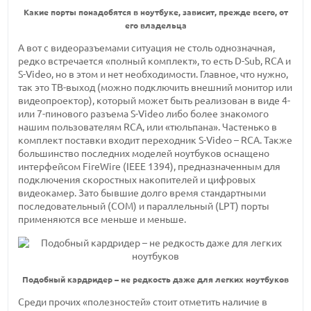
Какие порты понадобятся в ноутбуке, зависит, прежде всего, от
его владельца
А вот с видеоразъемами ситуация не столь однозначная,
редко встречается «полный комплект», то есть D-Sub, RCA и
S-Video, но в этом и нет необходимости. Главное, что нужно,
так это ТВ-выход (можно подключить внешний монитор или
видеопроектор), который может быть реализован в виде 4-
или 7-пинового разъема S-Video либо более знакомого
нашим пользователям RCA, или «тюльпана». Частенько в
комплект поставки входит переходник S-Video – RCA. Также
большинство последних моделей ноутбуков оснащено
интерфейсом FireWire (IEEE 1394), предназначенным для
подключения скоростных накопителей и цифровых
видеокамер. Зато бывшие долго время стандартными
последовательный (COM) и параллельный (LPT) порты
применяются все меньше и меньше.
Подобный кардридер – не редкость даже для легких ноутбуков
Среди прочих «полезностей» стоит отметить наличие в