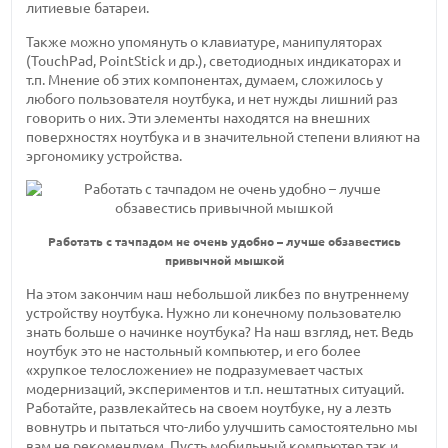
литиевые батареи.
Также можно упомянуть о клавиатуре, манипуляторах
(TouchPad, PointStick и др.), светодиодных индикаторах и
т.п. Мнение об этих компонентах, думаем, сложилось у
любого пользователя ноутбука, и нет нужды лишний раз
говорить о них. Эти элементы находятся на внешних
поверхностях ноутбука и в значительной степени влияют на
эргономику устройства.
Работать с тачпадом не очень удобно – лучше обзавестись
привычной мышкой
На этом закончим наш небольшой ликбез по внутреннему
устройству ноутбука. Нужно ли конечному пользователю
знать больше о начинке ноутбука? На наш взгляд, нет. Ведь
ноутбук это не настольный компьютер, и его более
«хрупкое телосложение» не подразумевает частых
модернизаций, экспериментов и т.п. нештатных ситуаций.
Работайте, развлекайтесь на своем ноутбуке, ну а лезть
вовнутрь и пытаться что-либо улучшить самостоятельно мы
вам не рекомендуем. Пусть мобильный компьютер так и