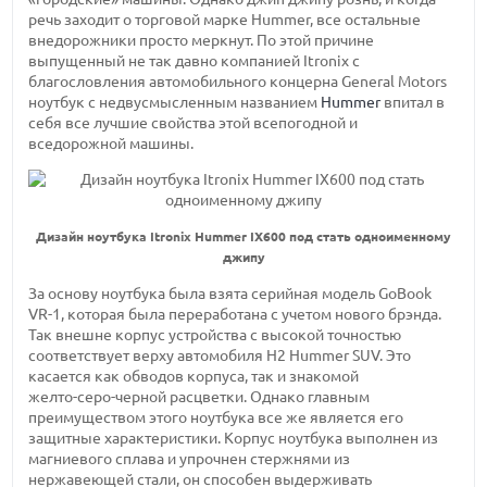
речь заходит о торговой марке Hummer, все остальные
внедорожники просто меркнут. По этой причине
выпущенный не так давно компанией Itronix с
благословления автомобильного концерна General Motors
ноутбук с недвусмысленным названием
Hummer
впитал в
себя все лучшие свойства этой всепогодной и
вседорожной машины.
Дизайн ноутбука Itronix Hummer IX600 под стать одноименному
джипу
За основу ноутбука была взята серийная модель GoBook
VR-1,
которая была переработана с учетом нового брэнда.
Так внешне корпус устройства с высокой точностью
соответствует верху
автомобиля H2 Hummer
SUV. Это
касается как обводов корпуса, так и знакомой
желто-серо-черной
расцветки. Однако главным
преимуществом этого ноутбука все же является его
защитные характеристики. Корпус ноутбука выполнен из
магниевого сплава и упрочнен стержнями из
нержавеющей стали, он способен выдерживать