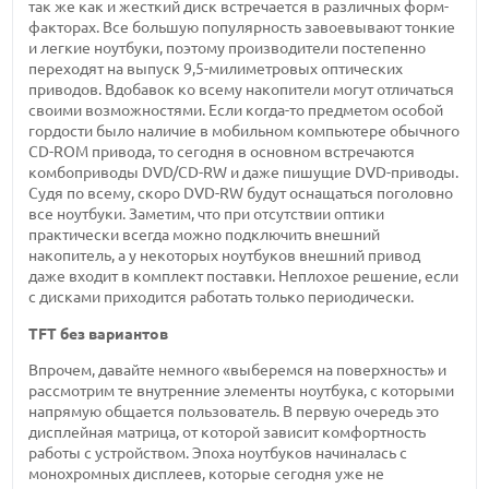
так же как и жесткий диск встречается в различных форм-
факторах. Все большую популярность завоевывают тонкие
и легкие ноутбуки, поэтому производители постепенно
переходят на выпуск 9,5-милиметровых оптических
приводов. Вдобавок ко всему накопители могут отличаться
своими возможностями. Если когда-то предметом особой
гордости было наличие в мобильном компьютере обычного
CD-ROM привода, то сегодня в основном встречаются
комбоприводы DVD/CD-RW и даже пишущие DVD-приводы.
Судя по всему, скоро DVD-RW будут оснащаться поголовно
все ноутбуки. Заметим, что при отсутствии оптики
практически всегда можно подключить внешний
накопитель, а у некоторых ноутбуков внешний привод
даже входит в комплект поставки. Неплохое решение, если
с дисками приходится работать только периодически.
TFT без вариантов
Впрочем, давайте немного «выберемся на поверхность» и
рассмотрим те внутренние элементы ноутбука, с которыми
напрямую общается пользователь. В первую очередь это
дисплейная матрица, от которой зависит комфортность
работы с устройством. Эпоха ноутбуков начиналась с
монохромных дисплеев, которые сегодня уже не