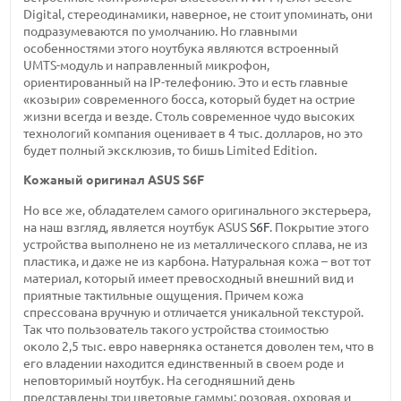
Digital, стереодинамики, наверное, не стоит упоминать, они
подразумеваются по умолчанию. Но главными
особенностями этого ноутбука являются встроенный
UMTS-модуль
и направленный микрофон,
ориентированный на
IP-телефонию.
Это и есть главные
«козыри» современного босса, который будет на острие
жизни всегда и везде. Столь современное чудо высоких
технологий компания оценивает
в 4 тыс.
долларов, но это
будет полный эксклюзив, то бишь Limited Edition.
Кожаный оригинал
ASUS S6F
Но все же, обладателем самого оригинального экстерьера,
на наш взгляд, является ноутбук ASUS
S6F
. Покрытие этого
устройства выполнено не из металлического сплава, не из
пластика, и даже не из карбона. Натуральная кожа – вот тот
материал, который имеет превосходный внешний вид и
приятные тактильные ощущения. Причем кожа
спрессована вручную и отличается уникальной текстурой.
Так что пользователь такого устройства стоимостью
около 2,5 тыс.
евро наверняка останется доволен тем, что в
его владении находится единственный в своем роде и
неповторимый ноутбук. На сегодняшний день
представлены три цветовые гаммы: розовая, охровая и