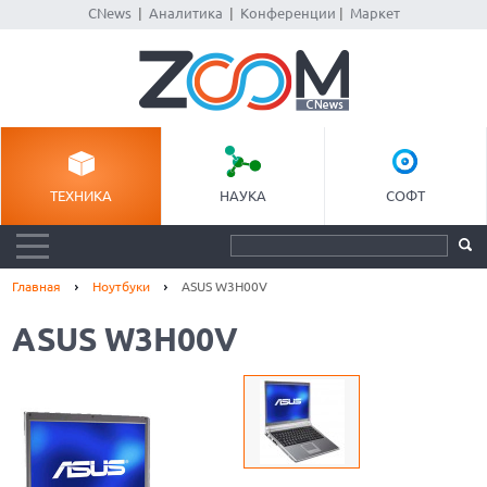
CNews
|
Аналитика
|
Конференции
|
Маркет
ТЕХНИКА
НАУКА
СОФТ
Главная
Ноутбуки
ASUS W3H00V
ASUS W3H00V