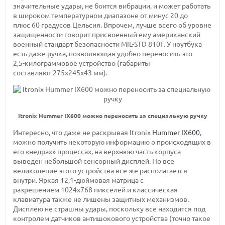
значительные удары, не боится вибрации, и может работать
в широком температурном диапазоне от
минус 20 до
плюс 60 градусов
Цельсия. Впрочем, лучше всего об уровне
защищенности говорит присвоенный ему американский
военный стандарт безопасности
MIL-STD
810F. У ноутбука
есть даже ручка, позволяющая удобно переносить это
2,5-килограммовое
устройство (габариты
составляют 275х245х43 мм).
Itronix Hummer IX600 можно переносить за специальную ручку
Интересно, что даже не раскрывая Itronix
Hummer IX600
,
можно получить некоторую информацию о происходящих в
его «недрах» процессах, на верхнюю часть корпуса
выведен небольшой сенсорный дисплей. Но все
великолепие этого устройства все же располагается
внутри. Яркая
12,1-дюймовая
матрица с
разрешением 1024х768 пикселей
и классическая
клавиатура также не лишены защитных механизмов.
Дисплею не страшны удары, поскольку все находится под
контролем датчиков антишокового устройства (точно такое