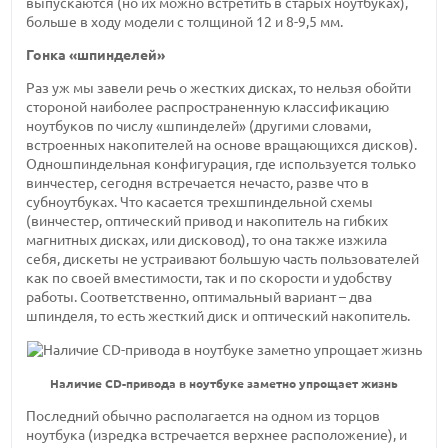
выпускаются (но их можно встретить в старых ноутбуках),
больше в ходу модели с толщиной 12 и 8-9,5 мм.
Гонка «шпинделей»
Раз уж мы завели речь о жестких дисках, то нельзя обойти
стороной наиболее распространенную классификацию
ноутбуков по числу «шпинделей» (другими словами,
встроенных накопителей на основе вращающихся дисков).
Одношпиндельная конфигурация, где используется только
винчестер, сегодня встречается нечасто, разве что в
субноутбуках. Что касается трехшпиндельной схемы
(винчестер, оптический привод и накопитель на гибких
магнитных дисках, или дисковод), то она также изжила
себя, дискеты не устраивают большую часть пользователей
как по своей вместимости, так и по скорости и удобству
работы. Соответственно, оптимальный вариант – два
шпинделя, то есть жесткий диск и оптический накопитель.
Наличие CD-привода в ноутбуке заметно упрощает жизнь
Последний обычно располагается на одном из торцов
ноутбука (изредка встречается верхнее расположение), и