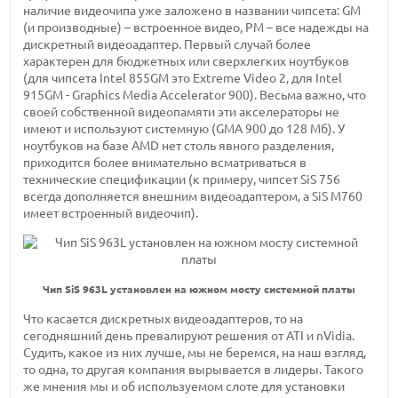
наличие видеочипа уже заложено в названии чипсета: GM
(и производные) – встроенное видео, PM – все надежды на
дискретный видеоадаптер. Первый случай более
характерен для бюджетных или сверхлегких ноутбуков
(для чипсета Intel 855GM это Extreme Video 2, для Intel
915GM - Graphics Media Accelerator 900). Весьма важно, что
своей собственной видеопамяти эти акселераторы не
имеют и используют системную (GMA 900 до 128 Мб). У
ноутбуков на базе AMD нет столь явного разделения,
приходится более внимательно всматриваться в
технические спецификации (к примеру, чипсет SiS 756
всегда дополняется внешним видеоадаптером, а SiS M760
имеет встроенный видеочип).
Чип SiS 963L установлен на южном мосту системной платы
Что касается дискретных видеоадаптеров, то на
сегодняшний день превалируют решения от ATI и nVidia.
Судить, какое из них лучше, мы не беремся, на наш взгляд,
то одна, то другая компания вырывается в лидеры. Такого
же мнения мы и об используемом слоте для установки