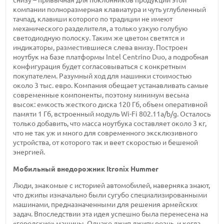
снизу – привычная для поклонников продукции этой
компании полноразмерная клавиатура и чуть углубленный
тачпад, клавиши которого по традиции не имеют
механического разделителя, а только узкую голубую
светодиодную полоску. Таким же цветом светятся и
индикаторы, разместившиеся слева внизу. Построен
ноутбук на базе платформы Intel Centrino Duo, а подробная
конфигурация будет согласовываться с конкретным
покупателем. Разумный ход для машинки стоимостью
около 3 тыс.
евро. Компания обещает устанавливать самые
современные компоненты, поэтому минимум весьма
высок: емкость жесткого
диска 120 Гб,
объем оперативной
памяти 1 Гб,
встроенный модуль
Wi-Fi
802.11a/b/g. Осталось
только добавить, что масса ноутбука составляет
около 3 кг,
что не так уж и много для современного эксклюзивного
устройства, от которого так и веет скоростью и бешеной
энергией.
Мобильный внедорожник Itronix Hummer
Люди, знакомые с историей автомобилей, наверняка знают,
что джипы изначально были сугубо специализированными
машинами, предназначенными для решения армейских
задач. Впоследствии эта идея успешно была перенесена на
«городские» машины. Однако джип джипу рознь, и когда