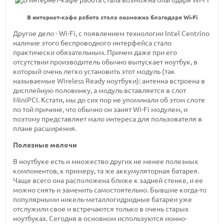
В интернет-кафе работа стала возможна благодаря Wi-Fi
Другое дело - Wi-Fi, с появлением технологии Intel Centrino
наличие этого беспроводного интерфейса стало
практически обязательным. Причем даже при его
отсутствии производитель обычно выпускает ноутбук, в
который очень легко установить этот модуль (так
называемые Wireless Ready ноутбуки): антенна встроена в
дисплейную половинку, а модуль вставляется в слот
MiniPCI. Кстати, мы до сих пор не упоминали об этом слоте
по той причине, что обычно он занят Wi-Fi модулем, и
поэтому представляет мало интереса для пользователя в
плане расширения.
Полезные мелочи
В ноутбуке есть и множество других не менее полезных
компонентов, к примеру, та же аккумуляторная батарея.
Чаще всего она расположена ближе к задней стенке, и ее
можно снять и заменить самостоятельно. Бывшие когда-то
популярными никель-металлогидридные батареи уже
отслужили свое и встречаются только в очень старых
ноутбуках. Сегодня в основном используются ионно-