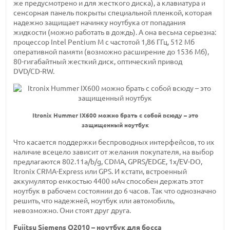
же предусмотрено и для жесткого диска), а клавиатура и
сенсорная панель покрыты специальной пленкой, которая
надежно защищает начинку ноутбука от попадания
жидкости (можно работать в дождь). А она весьма серьезна:
процессор Intel Pentium M с
частотой 1,86 ГГц,
512 Мб
оперативной памяти (возможно расширение
до 1536 Мб),
80-гигабайтный
жесткий диск, оптический привод
DVD/CD-RW.
Itronix Hummer IX600 можно брать с собой всюду – это
защищенный ноутбук
Что касается поддержки беспроводных интерфейсов, то их
наличие всецело зависит от желания покупателя, на выбор
предлагаются 802.11a/b/g,
CDMA, GPRS/EDGE,
1x/EV-DO,
Itronix
CRMA-Express
или GPS. И кстати, встроенный
аккумулятор
емкостью 4400 мАч
способен держать этот
ноутбук в рабочем состоянии
до 6 часов.
Так что однозначно
решить, что надежней, ноутбук или автомобиль,
невозможно. Они стоят друг друга.
Fujitsu
Siemens Q2010 –
ноутбук для босса