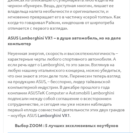
черном «бумере». Вещь, доступная многим, лишает ее
владельца налета необычности и оригинальности, и
мгновенно превращает его в частичку «серой толпы». Как
когда-то
говаривал Райкин, «индпошив от ширпотреба
отличается с первого взгляда».
ASUS
Lamborghini VX1 –
в душе автомобиль, но на деле
компьютер
Неуемная энергия, скорость и высокотехнологичность –
характерные черты любого спортивного автомобиля. А
если речь идет о Lamborghini, то это закон. Взглянув на
любую машину итальянского концерна, можно убедиться,
что они знают в этом деле толк. Перенесем теперь взгляд
на продукцию ASUS, – бесспорно, лидер тайваньской
компьютерной индустрии. В декабре прошлого года
компании ASUSTeK Computer и Automobili Lamborghini
подписали между собой соглашение о всестороннем
сотрудничестве, и сегодня мы уже можем наблюдать
первый «плод» совместной деятельности этих двух грандов
– ноутбук ASUS
Lamborghini VX1
.
Выбор ZOOM : 5 лучших эксклюзивных ноутбуков