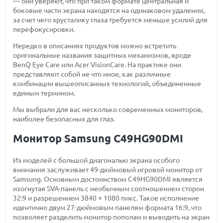
— они уверяют, что при таком формате центральная и
боковые части экрана находятся на одинаковом удалении,
за счет чего хрусталику глаза требуется меньше усилий для
перефокусировки.
Нередко в описаниях продуктов можно встретить
оригинальные названия защитных механизмов, вроде
BenQ Eye Care или Acer VisionCare. На практике они
представляют собой не что иное, как различные
комбинации вышеописанных технологий, объединенные
единым термином.
Мы выбрали для вас несколько современных мониторов,
наиболее безопасных для глаз.
Монитор Samsung C49HG90DMI
Из моделей с большой диагональю экрана особого
внимания заслуживает 49-дюймовый игровой монитор от
Samsung. Основным достоинством C49HG90DMI является
изогнутая SVA-панель с необычным соотношением сторон
32:9 и разрешением 3840 × 1080 пикс. Такое исполнение
идентично двум 27-дюймовым панелям формата 16:9, что
позволяет разделить монитор пополам и выводить на экран