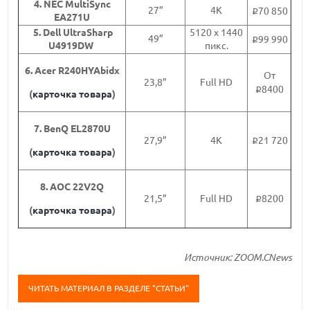
4. NEC MultiSync
27”
4K
70 850
i
EA271U
5. Dell UltraSharp
5120 x 1440
49”
99 990
i
U4919DW
пикс.
6. Acer R240HYAbidx
От
23,8”
Full HD
8400
i
(
карточка товара
)
7. BenQ EL2870U
27,9”
4K
21 720
i
(
карточка товара
)
8. AOC 22V2Q
21,5”
Full HD
8200
i
(
карточка товара
)
Источник: ZOOM.CNews
ЧИТАТЬ МАТЕРИАЛ В РАЗДЕЛЕ "СТАТЬИ"