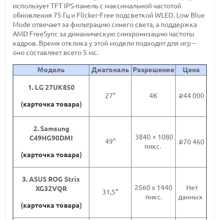
использует TFT IPS-панель с максимальной частотой
обновления 75 Гц и Flicker-Free подсветкой WLED. Low Blue
Mode отвечает за фильтрацию синего света, а поддержка
AMD FreeSync за динамическую синхронизацию частоты
кадров. Время отклика у этой модели подходит для игр –
оно составляет всего 5 мс.
Модель
Диагональ
Разрешение
Цена
1. LG 27UK850
27”
4K
44 000
i
(
карточка товара
)
2. Samsung
3840 × 1080
C49HG90DMI
49”
70 460
i
пикс.
(
карточка товара
)
3. ASUS ROG Strix
2560 x 1440
Нет
XG32VQR
31,5”
пикс.
данных
(
карточка товара
)