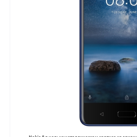
Nokia 8 в цельнометаллическом корпусе из авиац