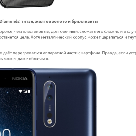
d Diamonds: титан, жёлтое золото и бриллианты
ороже, чем пластиковый, долговечный, сломать его сложно и в слу
станется цела. Хотя металлический корпус может царапаться и гнуть
 даёт перегреваться аппаратной части смартфона. Правда, если уст
ель может даже обжечься.