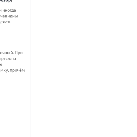
и иногда
 очевидны
делать
рочный. При
мартфона
ее
амку, причём