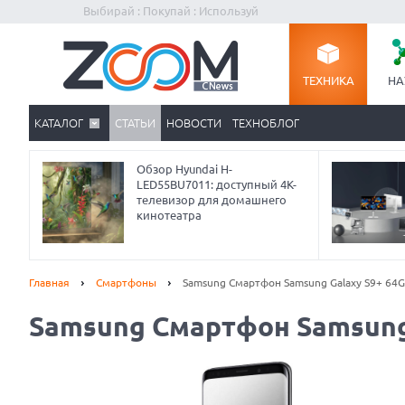
Выбирай : Покупай : Используй
ТЕХНИКА
НА
КАТАЛОГ
СТАТЬИ
НОВОСТИ
ТЕХНОБЛОГ
Обзор Hyundai H-
LED55BU7011: доступный 4K-
телевизор для домашнего
кинотеатра
Главная
Смартфоны
Samsung Смартфон Samsung Galaxy S9+ 64
Samsung Смартфон Samsung