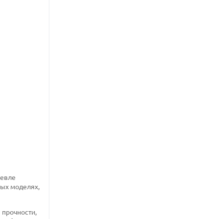
шевле
ных моделях,
 прочности,