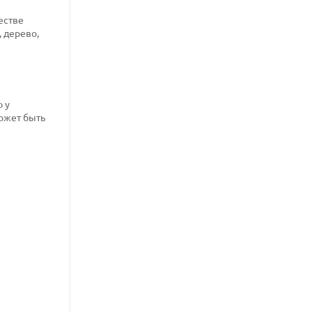
естве
 дерево,
 у
может быть