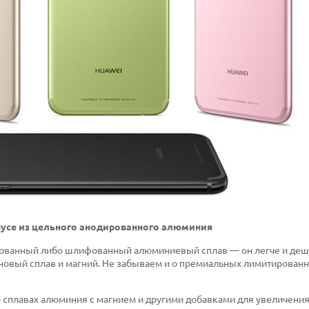
рпусе из цельного анодированного алюминия
ированный либо шлифованный алюминиевый сплав — он легче и де
ановый сплав и магний. Не забываем и о премиальных лимитирован
сплавах алюминия с магнием и другими добавками для увеличения