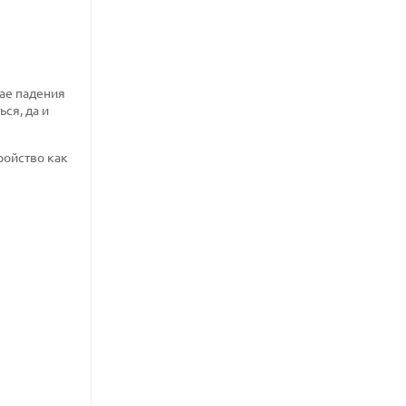
чае падения
ся, да и
ройство как