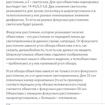
расстояние, а 2 – светосила. Для зум-объектива маркировка
выглядит так: 14-45/3,5-5,8. Два значения светосилы
указываются для зумов, поскольку в широкоугольном и в
телеположении у них разные минимальные значения
диафрагмы. То есть на разных фокусных расстояниях
светосила будет разной.
Фокусное расстояние, которое указывают на всех
объективах – это расстояние от передней линзы до
светоприемника (в данном случае, матрицы). От фокусного
расстояния зависит угол обзора объектива и его, так
сказать, дальнобойность, то есть как далеко он «видит».
Широкоугольные объективы отдаляют изображение
относительно нашего обычного видения, а телеобъективы
– приближают, и у них маленький угол обзора.
Угол обзора объектива зависит не только от его фокусного
расстояния, но и от диагонали светоприемника. Для 35 мм
пленочных камер нормальным (то есть примерно
соответствующим углу обзора человеческого глаза)
считается объектив с фокусным расстоянием 50 мм.
Объективы с меньшим фокусным расстоянием –
«широкоугольники», с большим – «телевики».