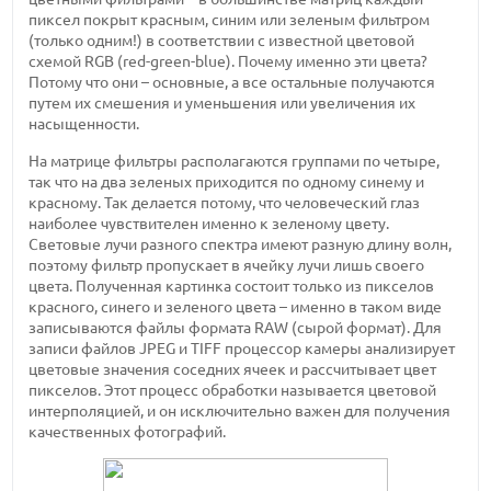
пиксел покрыт красным, синим или зеленым фильтром
(только одним!) в соответствии с известной цветовой
схемой RGB (red-green-blue). Почему именно эти цвета?
Потому что они – основные, а все остальные получаются
путем их смешения и уменьшения или увеличения их
насыщенности.
На матрице фильтры располагаются группами по четыре,
так что на два зеленых приходится по одному синему и
красному. Так делается потому, что человеческий глаз
наиболее чувствителен именно к зеленому цвету.
Световые лучи разного спектра имеют разную длину волн,
поэтому фильтр пропускает в ячейку лучи лишь своего
цвета. Полученная картинка состоит только из пикселов
красного, синего и зеленого цвета – именно в таком виде
записываются файлы формата RAW (сырой формат). Для
записи файлов JPEG и TIFF процессор камеры анализирует
цветовые значения соседних ячеек и рассчитывает цвет
пикселов. Этот процесс обработки называется цветовой
интерполяцией, и он исключительно важен для получения
качественных фотографий.