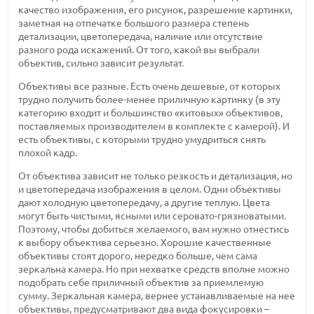
качество изображения, его рисунок, разрешение картинки,
заметная на отпечатке большого размера степень
детализации, цветопередача, наличие или отсутствие
разного рода искажений. От того, какой вы выбрали
объектив, сильно зависит результат.
Объективы все разные. Есть очень дешевые, от которых
трудно получить более-менее приличную картинку (в эту
категорию входит и большинство «китовых» объективов,
поставляемых производителем в комплекте с камерой). И
есть объективы, с которыми трудно умудриться снять
плохой кадр.
От объектива зависит не только резкость и детализация, но
и цветопередача изображения в целом. Одни объективы
дают холодную цветопередачу, а другие теплую. Цвета
могут быть чистыми, ясными или серовато-грязноватыми.
Поэтому, чтобы добиться желаемого, вам нужно отнестись
к выбору объектива серьезно. Хорошие качественные
объективы стоят дорого, нередко больше, чем сама
зеркальна камера. Но при нехватке средств вполне можно
подобрать себе приличный объектив за приемлемую
сумму. Зеркальная камера, вернее устанавливаемые на нее
объективы, предусматривают два вида фокусировки –