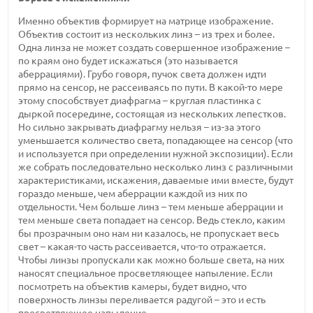
Именно объектив формирует на матрице изображение.
Объектив состоит из нескольких линз – из трех и более.
Одна линза не может создать совершенное изображение –
по краям оно будет искажаться (это называется
аберрациями). Грубо говоря, пучок света должен идти
прямо на сенсор, не рассеиваясь по пути. В какой-то мере
этому способствует диафрагма – круглая пластинка с
дыркой посередине, состоящая из нескольких лепестков.
Но сильно закрывать диафрагму нельзя – из-за этого
уменьшается количество света, попадающее на сенсор (что
и используется при определении нужной экспозиции). Если
же собрать последовательно несколько линз с различными
характеристиками, искажения, даваемые ими вместе, будут
гораздо меньше, чем аберрации каждой из них по
отдельности. Чем больше линз – тем меньше аберрации и
тем меньше света попадает на сенсор. Ведь стекло, каким
бы прозрачным оно нам ни казалось, не пропускает весь
свет – какая-то часть рассеивается, что-то отражается.
Чтобы линзы пропускали как можно больше света, на них
наносят специальное просветляющее напыление. Если
посмотреть на объектив камеры, будет видно, что
поверхность линзы переливается радугой – это и есть