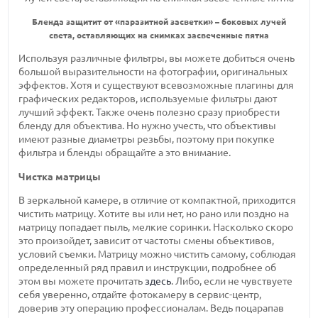
Бленда защитит от «паразитной засветки» – боковых лучей
света, оставляющих на снимках засвеченные пятна
Используя различные фильтры, вы можете добиться очень
большой выразительности на фотографии, оригинальных
эффектов. Хотя и существуют всевозможные плагины для
графических редакторов, используемые фильтры дают
лучший эффект. Также очень полезно сразу приобрести
бленду для объектива. Но нужно учесть, что объективы
имеют разные диаметры резьбы, поэтому при покупке
фильтра и бленды обращайте а это внимание.
Чистка матрицы
В зеркальной камере, в отличие от компактной, приходится
чистить матрицу. Хотите вы или нет, но рано или поздно на
матрицу попадает пыль, мелкие соринки. Насколько скоро
это произойдет, зависит от частоты смены объективов,
условий съемки. Матрицу можно чистить самому, соблюдая
определенный ряд правил и инструкции, подробнее об
этом вы можете прочитать
здесь
. Либо, если не чувствуете
себя уверенно, отдайте фотокамеру в сервис-центр,
доверив эту операцию профессионалам. Ведь поцарапав