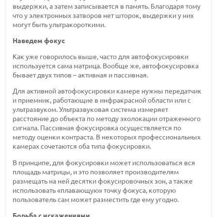
выдержки, а затем записывается в память. Благодаря тому
что у электронных затворов нет шторок, выдержки у них
могут быть ультракороткими.
Наведем фокус
Как уже говорилось выше, часто для автофокусировки
используется сама матрица. Вообще же, автофокусировка
бывает двух типов – активная и пассивная.
Для активной автофокусировки камере нужны передатчик
и приемник, работающие в инфракрасной области или с
ультразвуком. Ультразвуковая система измеряет
расстояние до объекта по методу эхолокации отраженного
сигнала. Пассивная фокусировка осуществляется по
методу оценки контраста. В некоторых профессиональных
камерах сочетаются оба типа фокусировки.
В принципе, для фокусировки может использоваться вся
площадь матрицы, и это позволяет производителям
размещать на ней десятки фокусировочных зон, а также
использовать «плавающую» точку фокуса, которую
пользователь сам может разместить где ему угодно.
Борьба с искажениями