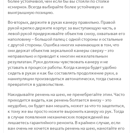
более устойчивой, чем если бы вы стояли по стойке
«смирно». Всегда выбирайте более устойчивую и
выигрышную позицию.
Во-вторых, держите в руках камеру правильно. Правой
рукой крепко держите корпус за выступающую часть, а
левой рукой придерживайте объектив снизу, охватывая его
наполовину – большой палец с одной стороны и остальные
с другой стороны. Ошибка многих начинающих в том, что
они держат объектив зеркальной камеры сверху – это
неправильно и приводит к многим нежелательным
результатам. Руки должны чувствовать камеру и не
уставать в процессе работы. Когда камера будет удобно
сидеть в руках и как бы составлять продолжение руки, а
манипуляции производиться автоматически, тогда съемка
превратится в удовольствие.
Накидывайте ремень на шею, не пренебрегайте этим. Часто
приходится видеть, как ремень болтается внизу – это
неудобно, он будет вам мешать, может за что-то зацепиться,
к тому же вы просто можете выронить камеру из рук. Тогда
в случае появления механических повреждений вы
лишаетесь гарантийного ремонта. В крайнем случае, если
вам очень не хочется вешать ремень на шею, намотайте его