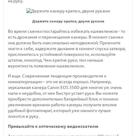
на руку.
Держите камеру крепко, двумя руками
Во время съемки постарайтесь избежать «шевеленки» - то
есть дрожания и перемещения камеры. В момент съемки
она должна быть максимально неподвижной. Прижмите
локти к себе, задержите дыхание в момент спуска затвора,
прислонитесь к устойчивой поверхности, используйте
штатив, монопод. Чем крепче руки, тем меньше
вероятность появления «шевеленки».
И еще. Современная тенденция производителя к
миниатюризации – это не всегда хорошо. Например,
зеркальная камера Canon EOS 350D для многих уж очень
мала и неудобна, от нее быстро устает рука. Вы можете
приобрести дополнительно батарейный блок и помимо
увеличения времени работы камеры получите вполне
удобный фотоаппарат, который уже намного лучше
ложится в руку.
Привыкайте к оптическому видоискателю