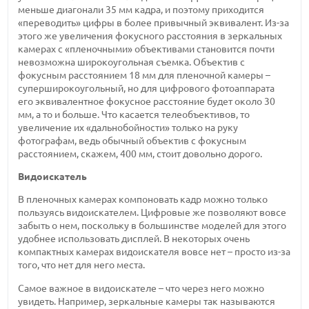
меньше диагонали 35 мм кадра, и поэтому приходится
«переводить» цифры в более привычный эквивалент. Из-за
этого же увеличения фокусного расстояния в зеркальных
камерах с «пленочными» объективами становится почти
невозможна широкоугольная съемка. Объектив с
фокусным расстоянием 18 мм для пленочной камеры –
суперширокоугольный, но для цифрового фотоаппарата
его эквивалентное фокусное расстояние будет около 30
мм, а то и больше. Что касается телеобъективов, то
увеличение их «дальнобойности» только на руку
фотографам, ведь обычный объектив с фокусным
расстоянием, скажем, 400 мм, стоит довольно дорого.
Видоискатель
В пленочных камерах компоновать кадр можно только
пользуясь видоискателем. Цифровые же позволяют вовсе
забыть о нем, поскольку в большинстве моделей для этого
удобнее использовать дисплей. В некоторых очень
компактных камерах видоискателя вовсе нет – просто из-за
того, что нет для него места.
Самое важное в видоискателе – что через него можно
увидеть. Например, зеркальные камеры так называются