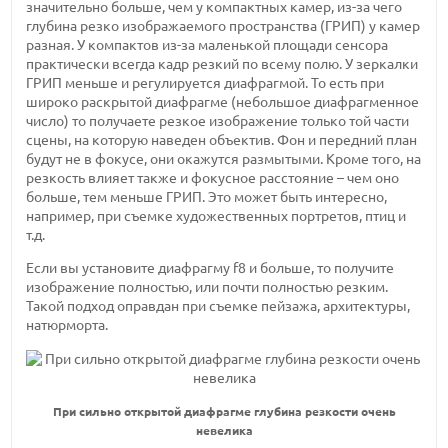
значительно больше, чем у компактных камер, из-за чего
глубина резко изображаемого пространства (ГРИП) у камер
разная. У компактов из-за маленькой площади сенсора
практически всегда кадр резкий по всему полю. У зеркалки
ГРИП меньше и регулируется диафрагмой. То есть при
широко раскрытой диафрагме (небольшое диафрагменное
число) то получаете резкое изображение только той части
сцены, на которую наведен объектив. Фон и передний план
будут не в фокусе, они окажутся размытыми. Кроме того, на
резкость влияет также и фокусное расстояние – чем оно
больше, тем меньше ГРИП. Это может быть интересно,
например, при съемке художественных портретов, птиц и
т.д.
Если вы установите диафрагму f8 и больше, то получите
изображение полностью, или почти полностью резким.
Такой подход оправдан при съемке пейзажа, архитектуры,
натюрморта.
При сильно открытой диафрагме глубина резкости очень
невелика