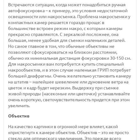
Встречаются ситуации, когда может понадобиться ручная
автофокусировка – к примеру, это условия недостаточной
освещенности или макросъемка. Проблема макросъемки у
компактных камер решается гораздо проще: в
большинстве встроен режим макро, с которым камеры
прекрасно справляются. С зеркалкой посложнее, она
большая, менее удобная для съемки маленьких деталей.
Но самое главное в том, что обычные объективы не
позволяют сфокусироваться на близком расстоянии,
обычно их минимальная дистанция фокусировки 30-150 см.
Для макросъемки вам потребуется купить специальный
макрообъектив, и в этом случае маленькая ГРИП потребует
большей диафрагмы. Очень желательно установить камеру
на штатив – малейшее шевеление или дуновение ветра на
цветок и кадр будет нерезким. Выдержку при съемке
живой природы (насекомые или цветочки) устанавливайте
очень короткую, светочувствительность придется при этом
увеличить.
Объектив
На качество картинки в огромной мере влияет, какой
«пристегнут» к камере объектив. Объектив – это не просто
стекло для оптического увеличения. Это прежде всего