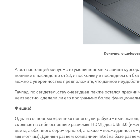
Конечно, о цифрово
А вот настоящий минус – это уменьшенные клавиши курсора
новинке в наследство от S3, и поскольку в последнем он 
можно с уверенностью предположить, что данное неудобство
Тачпад, по свидетельству очевидцев, также остался прежним.
неизвестно, сделали ли его программно более функциональн
Фишка!
Одна из основных «фишек» нового ультрабука – выезжающая 
скрывает в себе основные разъемы: HDMI, два USB 3.0 (имен
цвета, а обычного серо-черного), а также – неожиданность –
мы молчим). Данный разъем компанией Intel на базе разъем