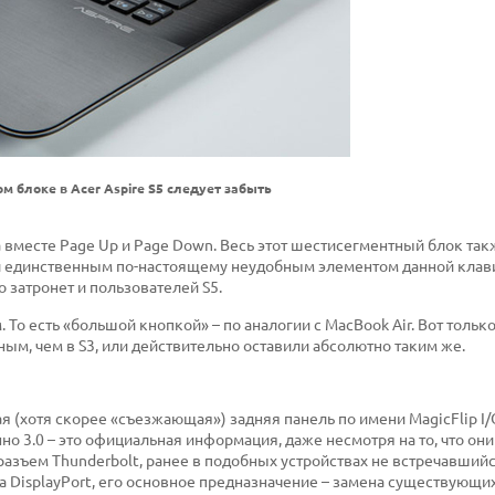
м блоке в Acer Aspire S5 следует забыть
 вместе Page Up и Page Down. Весь этот шестисегментный блок так
был единственным по-настоящему неудобным элементом данной клав
 затронет и пользователей S5.
 То есть «большой кнопкой» – по аналогии с MacBook Air. Вот тольк
ым, чем в S3, или действительно оставили абсолютно таким же.
(хотя скорее «съезжающая») задняя панель по имени MagicFlip I/
но 3.0 – это официальная информация, даже несмотря на то, что они
 разъем Thunderbolt, ранее в подобных устройствах не встречавшийс
а DisplayPort, его основное предназначение – замена существующ