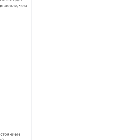
 дешевле, чем
асстоянием
ой