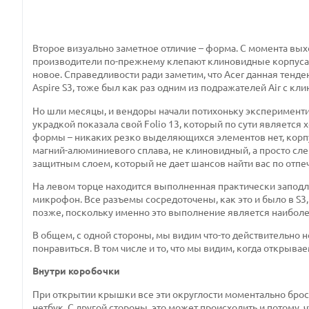
Второе визуально заметное отличие – форма. С момента вых
производители по-прежнему клепают клиновидные корпуса а-л
новое. Справедливости ради заметим, что Acer данная тенд
Aspire S3, тоже был как раз одним из подражателей Air с к
Но шли месяцы, и вендоры начали потихоньку экспериментир
украдкой показала свой Folio 13, который по сути является 
формы – никаких резко выделяющихся элементов нет, корпус
магний-алюминиевого сплава, не клиновидный, а просто сле
защитным слоем, который не дает шансов найти вас по отпе
На левом торце находится выполненная практически заподл
микрофон. Все разъемы сосредоточены, как это и было в S3,
позже, поскольку именно это выполнение является наибол
В общем, с одной стороны, мы видим что-то действительно н
понравиться. В том числе и то, что мы видим, когда открыва
Внутри коробочки
При открытии крышки все эти округлости моментально броса
нетбук. С другой стороны, это может происходить и потому,