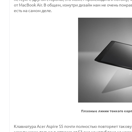
от MacBook Air. В общем, изнутри дизайн нам не очень понрав
есть на самом деле.
Плавные линии тонкого корп
Клавиатура Acer Aspire S5 почти полностью повторяет таков
между ними, только в отличие от S3 она не углублена на нес