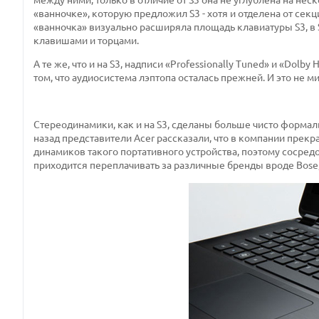
«ванночке», которую предложил S3 - хотя и отделена от секц
«ванночка» визуально расширяла площадь клавиатуры S3, в
клавишами и торцами.
А те же, что и на S3, надписи «Professionally Tuned» и «Do
том, что аудиосистема лэптопа осталась прежней. И это не м
Стереодинамики, как и на S3, сделаны больше чисто формал
назад представители Acer рассказали, что в компании прек
динамиков такого портативного устройства, поэтому сосредот
приходится переплачивать за различные бренды вроде Bose, 