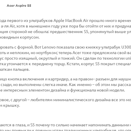
Acer Aspire S5
ода первого из ультрабуков Apple MacBook Air прошло много време
я Air, хотя в нынешнем году уже пора бы отойти от них и придумат
енция стороной не обошла: предшественник S5, упомянутый выше у
линовидным корпусом.
овать с формой. Вот Lenovo показала свою книжку-ультрабук U300s
хоть и неплохим, но ноутбуком; теперь Acer тоже предложила свой в
 просто изящный, округлый и тонкий. Он сделан по технологии un
гка утончается к переднему торцу. Кстати, корпус S5 покрыт специ
чаткам пальцев.
ицо кнопка включения и картридер, а на правом– разъем для наушн
 сзади, но выполнены слегка иначе. Как именно – об этом мы расск
ее интересным элементом дизайна и функционала новой модели.
овое, с другой – любителям минималистического дизайна все это мо
ем крышку.
ются в глаза, и S5 почему-то сильно начинает напоминать данным
 что мы привыкли к прямым углам традиционных ультрабуков, что оп