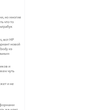
ни, но многие
ь что-то
льтрабук
, вот HP
ариант новой
ibody из
альным
иков и
ажем чуть
жет и не
и формами
ять же идет