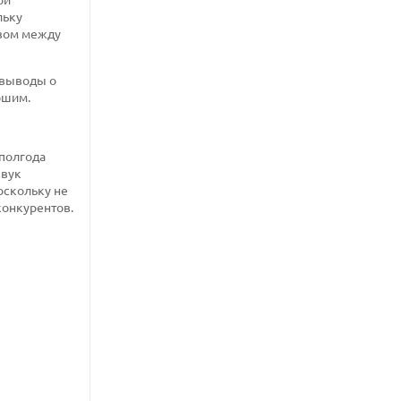
льку
твом между
ь выводы о
ошим.
 полгода
звук
поскольку не
конкурентов.