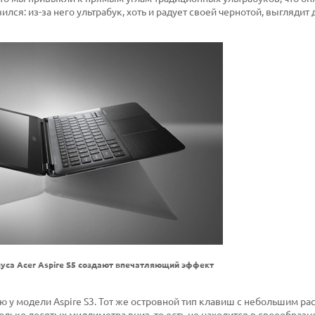
ился: из-за него ультрабук, хоть и радует своей чернотой, выглядит
уса Acer Aspire S5 создают впечатляющий эффект
ую у модели Aspire S3. Тот же островной тип клавиш с небольшим р
колько десятых миллиметра вниз, то есть не находится в своеобразн