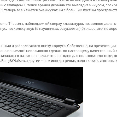
ии с тачпадом. С точки зрения дизайна это выглядит минусом, поско
 S5 теперь все кажется очень ужатым с большим пустым пространс
lby Home Theater», наблюдаемый сверху клавиатуры, позволяют делат
инус, поскольку звук (в наушниках, разумеется) был достаточно хор
ьными и располагаются внизу корпуса. Собственно, на презентации
расно понимают: невозможно сделать по-настоящему качественный 
ачиваться на них не стали; и это выгодно для пользователя тоже, 
Bang&Olafsen;и другие – чем иногда грешат, надо сказать, лэптопы 