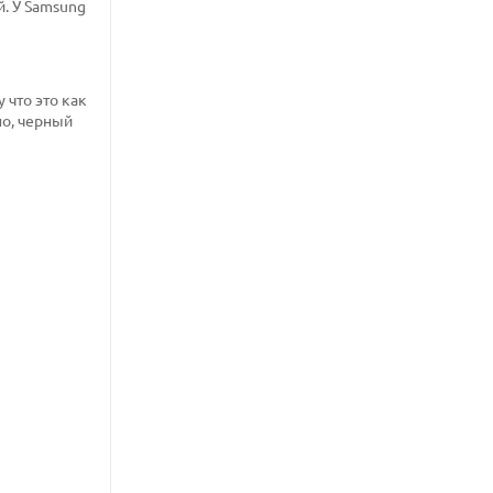
й. У Samsung
 что это как
но, черный