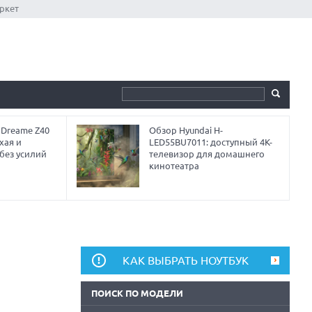
ркет
 Dreame Z40
Обзор Hyundai H-
хая и
LED55BU7011: доступный 4K-
без усилий
телевизор для домашнего
кинотеатра
КАК ВЫБРАТЬ НОУТБУК
ПОИСК ПО МОДЕЛИ