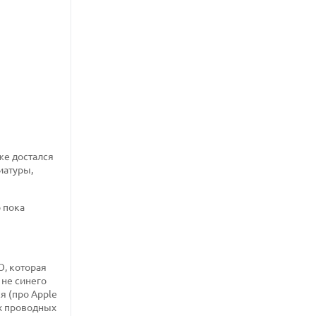
же достался
иатуры,
о пока
O, которая
 не синего
я (про Apple
их проводных