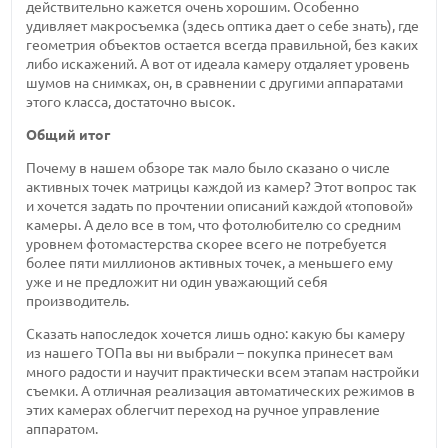
действительно кажется очень хорошим. Особенно
удивляет макросъемка (здесь оптика дает о себе знать), где
геометрия объектов остается всегда правильной, без каких
либо искажений. А вот от идеала камеру отдаляет уровень
шумов на снимках, он, в сравнении с другими аппаратами
этого класса, достаточно высок.
Общий итог
Почему в нашем обзоре так мало было сказано о числе
активных точек матрицы каждой из камер? Этот вопрос так
и хочется задать по прочтении описаний каждой «топовой»
камеры. А дело все в том, что фотолюбителю со средним
уровнем фотомастерства скорее всего не потребуется
более пяти миллионов активных точек, а меньшего ему
уже и не предложит ни один уважающий себя
производитель.
Сказать напоследок хочется лишь одно: какую бы камеру
из нашего ТОПа вы ни выбрали – покупка принесет вам
много радости и научит практически всем этапам настройки
съемки. А отличная реализация автоматических режимов в
этих камерах облегчит переход на ручное управление
аппаратом.