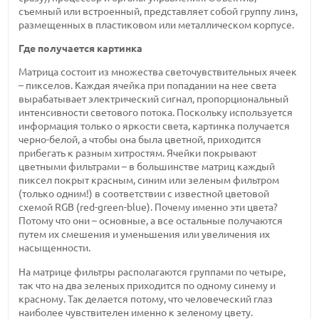
съемный или встроенный, представляет собой группу линз,
размещенных в пластиковом или металлическом корпусе.
Где получается картинка
Матрица состоит из множества светочувствительных ячеек
– пикселов. Каждая ячейка при попадании на нее света
вырабатывает электрический сигнал, пропорциональный
интенсивности светового потока. Поскольку используется
информация только о яркости света, картинка получается
черно-белой, а чтобы она была цветной, приходится
прибегать к разным хитростям. Ячейки покрывают
цветными фильтрами – в большинстве матриц каждый
пиксел покрыт красным, синим или зеленым фильтром
(только одним!) в соответствии с известной цветовой
схемой RGB (red-green-blue). Почему именно эти цвета?
Потому что они – основные, а все остальные получаются
путем их смешения и уменьшения или увеличения их
насыщенности.
На матрице фильтры располагаются группами по четыре,
так что на два зеленых приходится по одному синему и
красному. Так делается потому, что человеческий глаз
наиболее чувствителен именно к зеленому цвету.