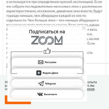
и используется при определении нужной экспозиции). Если
же собрать последовательно несколько линз с различными
характеристиками, искажения, даваемые ими вместе, будут
гораздо меньше, чем аберрации каждой из них по
отдельности. Чем больше линз – тем меньше аберрации и
тем меньше света попадает на сенсор. Ведь стекло, каким
бы прозрачным оно нам ни казалось, не пропускает весь
Подписаться на
свет – какая-то часть рассеивается, что-то отражается.
Чтобы линзы пропускали как можно больше света, на них
наносят специальное просветляющее напыление. Если
посмотреть на объектив камеры, будет видно, что
поверхность линзы переливается радугой – это и есть
просветляющее напыление.
Рассылка
Яндекс.Дзен
Мы используем Сookies для обеспечения наилучшего опыта
Telegram
работы на нашем сайте. Продолжая использовать сайт, вы
соглашаетесь с условиями
Пользовательского соглашения
.
Вконтакте
ПОНЯТНО