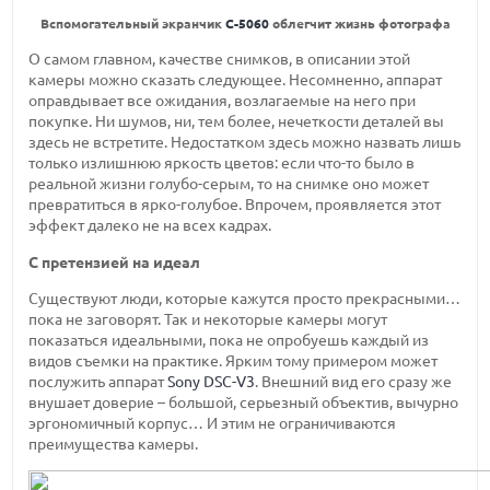
Вспомогательный экранчик
C-5060
облегчит жизнь фотографа
О самом главном, качестве снимков, в описании этой
камеры можно сказать следующее. Несомненно, аппарат
оправдывает все ожидания, возлагаемые на него при
покупке. Ни шумов, ни, тем более, нечеткости деталей вы
здесь не встретите. Недостатком здесь можно назвать лишь
только излишнюю яркость цветов: если что-то было в
реальной жизни голубо-серым, то на снимке оно может
превратиться в ярко-голубое. Впрочем, проявляется этот
эффект далеко не на всех кадрах.
С претензией на идеал
Существуют люди, которые кажутся просто прекрасными…
пока не заговорят. Так и некоторые камеры могут
показаться идеальными, пока не опробуешь каждый из
видов съемки на практике. Ярким тому примером может
послужить аппарат
Sony DSC-V3
. Внешний вид его сразу же
внушает доверие – большой, серьезный объектив, вычурно
эргономичный корпус… И этим не ограничиваются
преимущества камеры.