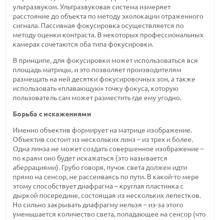
ультразвуком. Ультразвуковая система измеряет
расстояние до объекта по методу эхолокации отраженного
сигнала. Пассивная фокусировка осуществляется по
методу оценки контраста. В некоторых профессиональных
камерах сочетаются оба типа фокусировки.
В принципе, для фокусировки может использоваться вся
площадь матрицы, и это позволяет производителям
размещать на ней десятки фокусировочных зон, а также
использовать «плавающую» точку фокуса, которую
пользователь сам может разместить где ему угодно.
Борьба с искажениями
Именно объектив формирует на матрице изображение.
Объектив состоит из нескольких линз – из трех и более.
Одна линза не может создать совершенное изображение –
по краям оно будет искажаться (это называется
аберрациями). Грубо говоря, пучок света должен идти
прямо на сенсор, не рассеиваясь по пути. В какой-то мере
этому способствует диафрагма – круглая пластинка с
дыркой посередине, состоящая из нескольких лепестков.
Но сильно закрывать диафрагму нельзя – из-за этого
уменьшается количество света, попадающее на сенсор (что