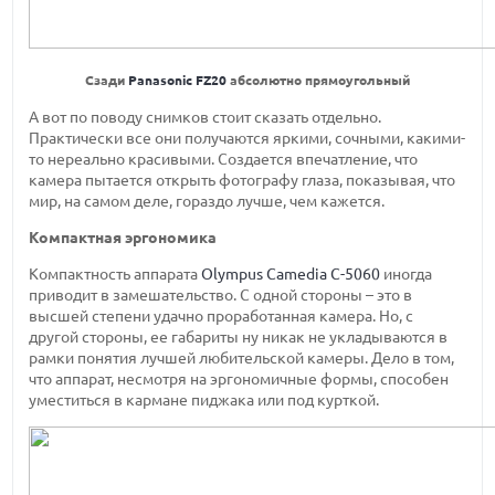
Сзади
Panasonic FZ20
абсолютно прямоугольный
А вот по поводу снимков стоит сказать отдельно.
Практически все они получаются яркими, сочными, какими-
то нереально красивыми. Создается впечатление, что
камера пытается открыть фотографу глаза, показывая, что
мир, на самом деле, гораздо лучше, чем кажется.
Компактная эргономика
Компактность аппарата
Olympus Camedia C-5060
иногда
приводит в замешательство. С одной стороны – это в
высшей степени удачно проработанная камера. Но, с
другой стороны, ее габариты ну никак не укладываются в
рамки понятия лучшей любительской камеры. Дело в том,
что аппарат, несмотря на эргономичные формы, способен
уместиться в кармане пиджака или под курткой.