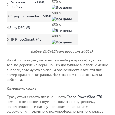
570 $
Panasonic Lumix DMC-
2
FZ20SG
500 $
3
Olympus Camedia C-5060
650 $
4
Sony DSC-V3
400 $
5
HP PhotoSmart 945
Выбор ZOOM.CNews (февраль 2005г.)
Из таблицы видно, что в нашем выборе присутствуют не
только дорогие камеры, но и их доступные аналоги. Именно
аналоги, потому что по своим возможностям все эти пять
камер практически равны. Итак, начнем с первого места
рейтинга.
Камера-находка
Сразу стоит сказать, что внешность
Canon PowerShot S70
немного не соответствует не только ее внутреннему
наполнению, но и даже устоявшимся традициям
оформления начального полупрофессионального класса