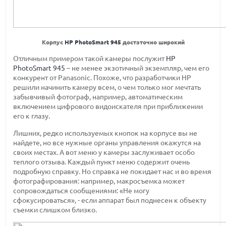
Корпус
HP PhotoSmart 945
достаточно широкий
Отличным примером такой камеры послужит
HP
PhotoSmart 945
– не менее экзотичный экземпляр, чем его
конкурент от Panasonic. Похоже, что разработчики HP
решили начинить камеру всем, о чем только мог мечтать
забывчивый фотограф, например, автоматическим
включением цифрового видоискателя при приближении
его к глазу.
Лишних, редко используемых кнопок на корпусе вы не
найдете, но все нужные органы управления окажутся на
своих местах. А вот меню у камеры заслуживает особо
теплого отзыва. Каждый пункт меню содержит очень
подробную справку. Но справка не покидает нас и во время
фотографирования: например, макросъемка может
сопровождаться сообщениями: «Не могу
сфокусироваться», - если аппарат был поднесен к объекту
съемки слишком близко.