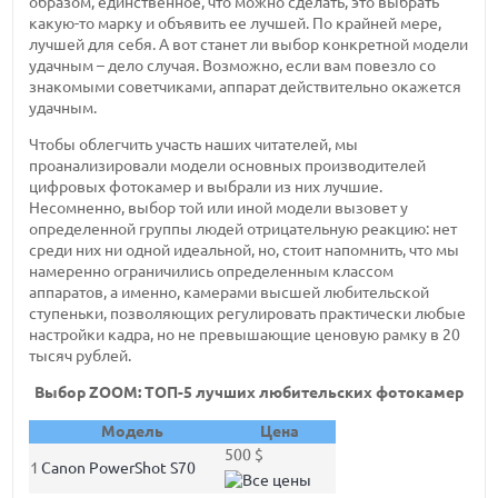
образом, единственное, что можно сделать, это выбрать
какую-то марку и объявить ее лучшей. По крайней мере,
лучшей для себя. А вот станет ли выбор конкретной модели
удачным – дело случая. Возможно, если вам повезло со
знакомыми советчиками, аппарат действительно окажется
удачным.
Чтобы облегчить участь наших читателей, мы
проанализировали модели основных производителей
цифровых фотокамер и выбрали из них лучшие.
Несомненно, выбор той или иной модели вызовет у
определенной группы людей отрицательную реакцию: нет
среди них ни одной идеальной, но, стоит напомнить, что мы
намеренно ограничились определенным классом
аппаратов, а именно, камерами высшей любительской
ступеньки, позволяющих регулировать практически любые
настройки кадра, но не превышающие ценовую рамку в 20
тысяч рублей.
Выбор ZOOM: ТОП-5 лучших любительских фотокамер
Модель
Цена
500 $
1
Canon PowerShot S70