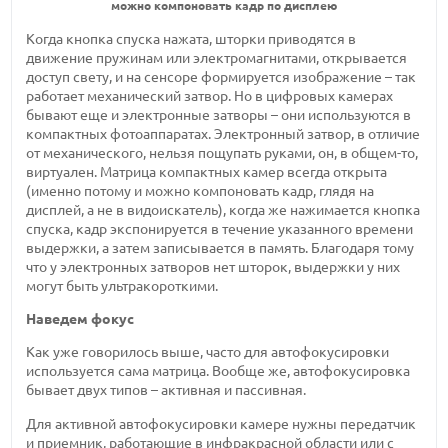
можно компоновать кадр по дисплею
Когда кнопка спуска нажата, шторки приводятся в
движение пружинам или электромагнитами, открывается
доступ свету, и на сенсоре формируется изображение – так
работает механический затвор. Но в цифровых камерах
бывают еще и электронные затворы – они используются в
компактных фотоаппаратах. Электронный затвор, в отличие
от механического, нельзя пощупать руками, он, в общем-то,
виртуален. Матрица компактных камер всегда открыта
(именно потому и можно компоновать кадр, глядя на
дисплей, а не в видоискатель), когда же нажимается кнопка
спуска, кадр экспонируется в течение указанного времени
выдержки, а затем записывается в память. Благодаря тому
что у электронных затворов нет шторок, выдержки у них
могут быть ультракороткими.
Наведем фокус
Как уже говорилось выше, часто для автофокусировки
используется сама матрица. Вообще же, автофокусировка
бывает двух типов – активная и пассивная.
Для активной автофокусировки камере нужны передатчик
и приемник, работающие в инфракрасной области или с