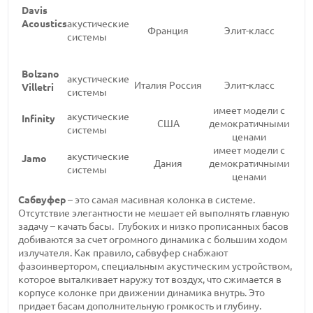
Davis
акустические
Acoustics
Франция
Элит-класс
системы
Bolzano
акустические
Италия Россия
Элит-класс
Villetri
системы
имеет модели с
акустические
Infinity
США
демократичными
системы
ценами
имеет модели с
акустические
Jamo
Дания
демократичными
системы
ценами
Сабвуфер
– это самая масивная колонка в системе.
Отсутствие элегантности не мешает ей выполнять главную
задачу – качать басы. Глубоких и низко прописанных басов
добиваются за счет огромного динамика с большим ходом
излучателя. Как правило, сабвуфер снабжают
фазоинвертором, специальным акустическим устройством,
которое выталкивает наружу тот воздух, что сжимается в
корпусе колонке при движении динамика внутрь. Это
придает басам дополнительную громкость и глубину.