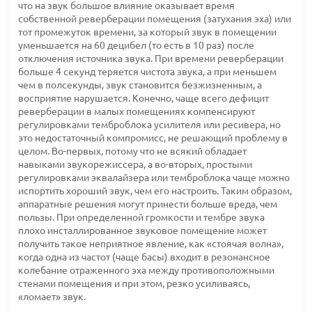
что на звук большое влияние оказывает время
собственной реверберации помещения (затухания эха) или
тот промежуток времени, за который звук в помещении
уменьшается на 60 децибел (то есть в 10 раз) после
отключения источника звука. При времени реверберации
больше 4 секунд теряется чистота звука, а при меньшем
чем в полсекунды, звук становится безжизненным, а
восприятие нарушается. Конечно, чаще всего дефицит
реверберации в малых помещениях компенсируют
регулировками темброблока усилителя или ресивера, но
это недостаточный компромисс, не решающий проблему в
целом. Во-первых, потому что не всякий обладает
навыками звукорежиссера, а во-вторых, простыми
регулировками эквалайзера или темброблока чаще можно
испортить хороший звук, чем его настроить. Таким образом,
аппаратные решения могут принести больше вреда, чем
пользы. При определенной громкости и тембре звука
плохо инсталлированное звуковое помещение может
получить такое неприятное явление, как «стоячая волна»,
когда одна из частот (чаще басы) входит в резонансное
колебание отраженного эха между противоположными
стенами помещения и при этом, резко усиливаясь,
«ломает» звук.