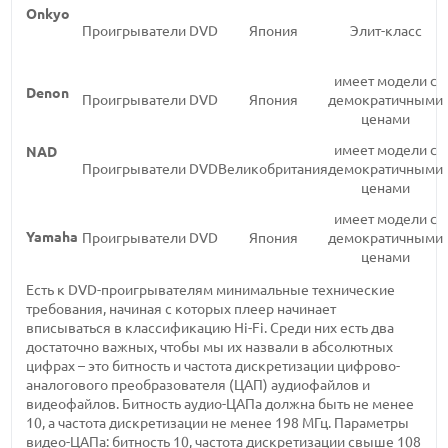
Onkyo
Проигрыватели DVD
Япония
Элит-класс
имеет модели с
Denon
Проигрыватели DVD
Япония
демократичными
ценами
имеет модели с
NAD
Проигрыватели DVD
Великобритания
демократичными
ценами
имеет модели с
Yamaha
Проигрыватели DVD
Япония
демократичными
ценами
Есть к DVD-проигрывателям минимальные технические
требования, начиная с которых плеер начинает
вписываться в классификацию Hi-Fi. Среди них есть два
достаточно важных, чтобы мы их назвали в абсолютных
цифрах – это битность и частота дискретизации цифрово-
аналогового преобразователя (ЦАП) аудиофайлов и
видеофайлов. Битность аудио-ЦАПа должна быть не менее
10, а частота дискретизации не менее 198 МГц. Параметры
видео-ЦАПа: битность 10, частота дискретизации свыше 108