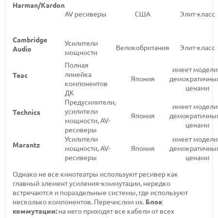
Harman/Kardon
AV ресиверы
США
Элит-класс
Cambridge
Усилители
Великобритания
Элит-класс
Audio
мощности
Полная
имеет модели
линейка
Teac
Япония
демократичны
компонентов
ценами
ДК
Предусилители,
имеет модели
усилители
Technics
Япония
демократичны
мощности, AV-
ценами
ресиверы
Усилители
имеет модели
Marantz
мощности, AV-
Япония
демократичны
ресиверы
ценами
Однако не все кинотеатры используют ресивер как
главный элемент усиления-коммутации, нередко
встречаются и пораздельные системы, где используют
несколько компонентов. Перечислим их.
Блок
коммутации:
на него приходят все кабели от всех