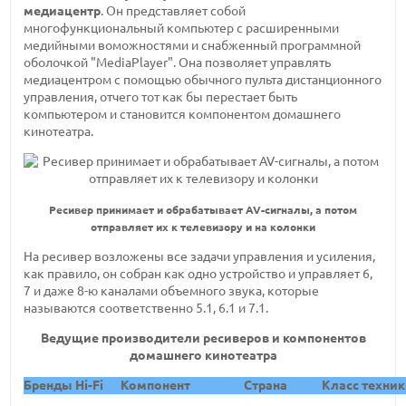
медиацентр
. Он представляет собой
многофункциональный компьютер с расширенными
медийными воможностями и снабженный программной
оболочкой "MediaPlayer". Она позволяет управлять
медиацентром с помощью обычного пульта дистанционного
управления, отчего тот как бы перестает быть
компьютером и становится компонентом домашнего
кинотеатра.
Ресивер принимает и обрабатывает AV-сигналы, а потом
отправляет их к телевизору и на колонки
На ресивер возложены все задачи управления и усиления,
как правило, он собран как одно устройство и управляет 6,
7 и даже 8-ю каналами объемного звука, которые
называются соответственно 5.1, 6.1 и 7.1.
Ведущие производители ресиверов и компонентов
домашнего кинотеатра
Бренды Hi-Fi
Компонент
Cтрана
Класс техни