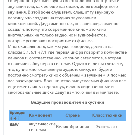
совершенно разный звук из всех колонок в центр точки
звучания или, как ее еще называют, зоны комфортного
звучания. В этой зоне слушатель слышит ту звуковую
картину, что создали на студиях звукозаписи
кинокомпаний. Да-да именно так, не записали, а именно
создали, потому что современное кино – это кино
виртуальных не только видео, но и аудиоэфектов,
которые усиливают восприятие от фильма.
Многоканальность, как мы уже говорили, делится на
классы 5.1, 6.1 и 7.1, где первая цифра говорит о количестве
каналов и, соответственно, колонок-сателлитов, а вторая –
о наличии сабвуфера в системе. Однако если вы считаете,
что, купив многоканальную аудиотехнику, вы будете
постоянно смотреть кино с объемным звучанием, я посмею
вас разочаровать. Большинство выпускаемых фильмов все
еще имеет лишь стереозвук, и лишь лицензионные и
многоканальные диски дадут вам то, о чем вы мечтаете.
Ведущие производители акустики
Бренды
Компонент
Cтрана
Класс техники
Hi-Fi
акустические
B&W
Великобритания
Элит-класс
системы