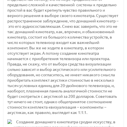
предельно сложной и качественной системы к предельно
простой в вас будет крепнуть чувство правильного и
верного решения в выборе своего кинотеатра. Существует
распространенное заблуждение, что домашний кинотеатр –
это его аудиосоставляюшая. Смею вас заверить, что это не
так: домашний кинотеатр, как, впрочем, и обыкновенный
кинотеатр, состоит из большого количества устройств, в
число которых телевизор входит как важнейший
компонент. Вы же не ходите в кинотеатр, в котором
отсутствует экран. А потому создание кинотеатра
начинается с приобретения телевизора или проектора.
Правда, не скажу, что от выбора средства визуализации
сильно зависит и выбор акустического или усилительного
оборудования, но согласитесь, не имеет никакого смысла
приобретать комплект акустики стоимостью в несколько
тысяч условных единиц для 20-дюймового телевизора, и,
наоборот, плазменная панель аналогичной стоимости не
будет смотреться с акустикой за 200 долларов. Советовать
тут ничего не стоит, однако общепринятое соотношение
стоимости комплекта «визуализация – компоненты –
акустика», как правило, выглядит как 1:1:1.