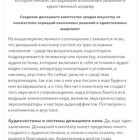
Создание домашнего кинотеатра сродни искусству со
множеством вариаций возможных решений и единственным
шедевром
Из вышеперечисленного соотношения становится ясно,
что домашний кинотеатр состоит из трех основных
элементов – средства визуализации, под которым
подразумевается телевизор или проектор, компонентов
аудиосистемы, которые включают в себя источники аудио-
видео сигнала, аппаратуру коммутации и усиления, и,
наконец, акустики. Но сейчас речь не о средствах
визуализации, так как мы о них уже писали и еще будем к
ним возвращаться, а о том, без чего кинотеатр не создаст
того звукового сопровождения, над которым бьются все
ведущие кинокомпании мира, великие звукорежиссеры,
звукооператоры и мастера аудиоэффектов. Поговорим о
компонентах и акустике.
Аудиосистемы и системы домашнего кино.
Да, еще одно
замечание. Домашний кинотеатр имеет предельно много
сходного с аудиосистемами, и можно смело сказать, что
родился благодаря им. Аудиотехника долгие годы