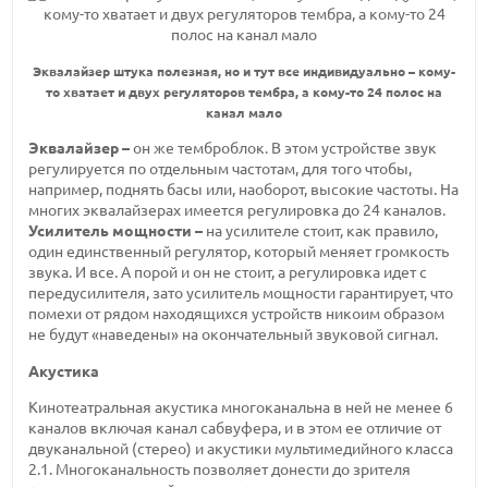
Эквалайзер штука полезная, но и тут все индивидуально – кому-
то хватает и двух регуляторов тембра, а кому-то 24 полос на
канал мало
Эквалайзер –
он же темброблок. В этом устройстве звук
регулируется по отдельным частотам, для того чтобы,
например, поднять басы или, наоборот, высокие частоты. На
многих эквалайзерах имеется регулировка до 24 каналов.
Усилитель мощности –
на усилителе стоит, как правило,
один единственный регулятор, который меняет громкость
звука. И все. А порой и он не стоит, а регулировка идет с
передусилителя, зато усилитель мощности гарантирует, что
помехи от рядом находящихся устройств никоим образом
не будут «наведены» на окончательный звуковой сигнал.
Акустика
Кинотеатральная акустика многоканальна в ней не менее 6
каналов включая канал сабвуфера, и в этом ее отличие от
двуканальной (стерео) и акустики мультимедийного класса
2.1. Многоканальность позволяет донести до зрителя