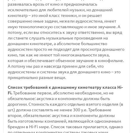
развивалась врозь от кино и предназначалась
исключительно для любителей музыки, но домашний
кинотеатр – это иной класс техники, и он решает
совершенно иные задачи, нежели аудиосистема, имеет
иную технологическую составляющую и иное звучание. А
потому, если вы относитесь к звуку ответственно, вы вряд
ли станете слушать музыкальные произведения на
домашнем кинотеатре, а абсолютное большинство
аудиосистем просто не подходят для просмотра домашнего
кино, так как не имеют той многоканальности звука,
которая и обеспечивает объемное звучание в кинофильме.
А потому мы раз и навсегда примем для себя, что
аудиосистемы и системы звука для домашнего кино – это
принципиально разные вещи.
Список требований к домашнему кинотеатру класса Hi-
Fi.
Требование первое, абсолютно необходимое, но не
обязательное: акустика и компоненты должны быть
дорогими. Стоимость каждого отдельно взятого изделия (в
шт.) должна составлять не менее 300 у.е. Требование
второе, обязательное: акустика и компоненты должны
быть изготовлены компанией, являющейся однозначным
брендом в Hi-Fi мире. Список таковых прилагается, однако
по отдельным компонентам системы таковых нами