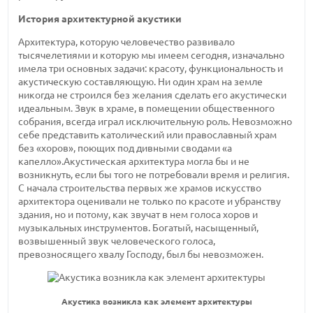
История архитектурной акустики
Архитектура, которую человечество развивало
тысячелетиями и которую мы имеем сегодня, изначально
имела три основных задачи: красоту, функциональность и
акустическую составляющую. Ни один храм на земле
никогда не строился без желания сделать его акустически
идеальным. Звук в храме, в помещении общественного
собрания, всегда играл исключительную роль. Невозможно
себе представить католический или православный храм
без «хоров», поющих под дивными сводами «а
капелло».Акустическая архитектура могла бы и не
возникнуть, если бы того не потребовали время и религия.
С начала строительства первых же храмов
искусство
архитектора оценивали не только по красоте и убранству
здания, но и потому, как звучат в нем голоса хоров и
музыкальных инструментов. Богатый, насыщенный,
возвышенный звук человеческого голоса,
превозносящего хвалу Господу, был бы невозможен.
Акустика возникла как элемент архитектуры