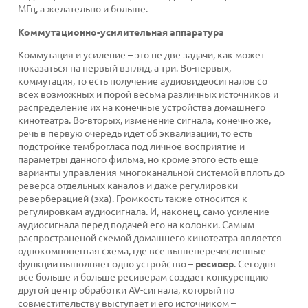
МГц, а желательно и больше.
Коммутационно-усилительная аппаратура
Коммутация и усиление – это не две задачи, как может
показаться на первый взгляд, а три. Во-первых,
коммутация, то есть получение аудиовидеосигналов со
всех возможных и порой весьма различных источников и
распределение их на конечные устройства домашнего
кинотеатра. Во-вторых, изменение сигнала, конечно же,
речь в первую очередь идет об эквализации, то есть
подстройке темброгласа под личное восприятие и
параметры данного фильма, но кроме этого есть еще
варианты управления многоканальной системой вплоть до
реверса отдельных каналов и даже регулировки
реверберацией (эха). Громкость также относится к
регулировкам аудиосигнала. И, наконец, само усиление
аудиосигнала перед подачей его на колонки. Самым
распространеной схемой домашнего кинотеатра является
однокомпонентая схема, где все вышеперечисленные
функции выполняет одно устройство –
ресивер
. Сегодня
все больше и больше ресиверам создает конкуренцию
другой центр обработки AV-сигнала, который по
совместительству выступает и его источником –