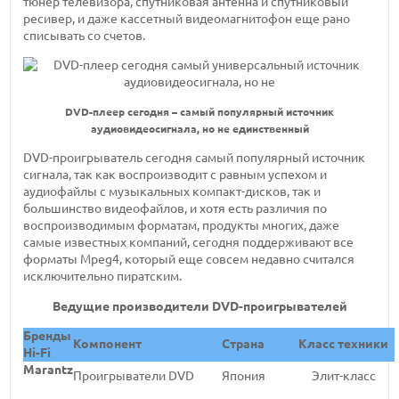
тюнер телевизора, спутниковая антенна и спутниковый
ресивер, и даже кассетный видеомагнитофон еще рано
списывать со счетов.
DVD-плеер сегодня – самый популярный источник
аудиовидеосигнала, но не единственный
DVD-проигрыватель сегодня самый популярный источник
сигнала, так как воспроизводит с равным успехом и
аудиофайлы с музыкальных компакт-дисков, так и
большинство видеофайлов, и хотя есть различия по
воспроизводимым форматам, продукты многих, даже
самые известных компаний, сегодня поддерживают все
форматы Mpeg4, который еще совсем недавно считался
исключительно пиратским.
Ведущие производители DVD-проигрывателей
Бренды
Компонент
Cтрана
Класс техники
Hi-Fi
Marantz
Проигрыватели DVD
Япония
Элит-класс