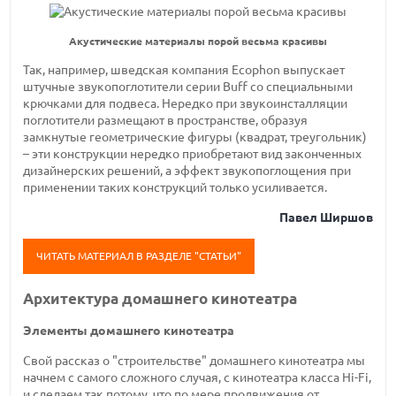
Акустические материалы порой весьма красивы
Так, например, шведская компания Ecophon выпускает
штучные звукопоглотители серии Buff со специальными
крючками для подвеса. Нередко при звукоинсталляции
поглотители размещают в пространстве, образуя
замкнутые геометрические фигуры (квадрат, треугольник)
– эти конструкции нередко приобретают вид законченных
дизайнерских решений, а эффект звукопоглощения при
применении таких конструкций только усиливается.
Павел Ширшов
ЧИТАТЬ МАТЕРИАЛ В РАЗДЕЛЕ "СТАТЬИ"
Архитектура домашнего кинотеатра
Элементы домашнего кинотеатра
Свой рассказ о "строительстве" домашнего кинотеатра мы
начнем с самого сложного случая, с кинотеатра класса Hi-Fi,
и сделаем так потому, что по мере продвижения от