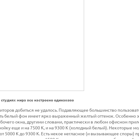
 студиях мира все настроено одинаково
торов добиться не удалось. Подавляющее большинство пользоват
есть белый фон имеет ярко выраженный желтый оттенок. Особенно э
бочего окна, другими словами, практически в любом офисном при
йку еще и на 7500 К, и на 9300 К (холодный белый). Некоторые м
т 5000 К до 9300 К. Есть некое негласное (и вызывающее споры) пр