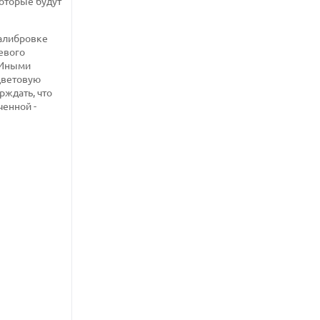
которые будут
калибровке
евого
 Иными
 цветовую
рждать, что
ченной -