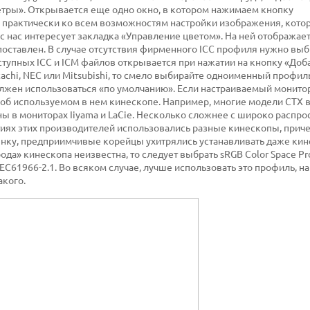
етры». Открывается еще одно окно, в котором нажимаем кнопку
 практически ко всем возможностям настройки изображения, кото
 нас интересует закладка «Управление цветом». На ней отображае
оставлен. В случае отсутствия фирменного ICC профиля нужно выб
ступных ICC и ICM файлов открывается при нажатии на кнопку «Добави
tachi, NEC или Mitsubishi, то смело выбирайте одноименный профил
лжен использоваться «по умолчанию». Если настраиваемый монитор
 об используемом в нем кинескопе. Например, многие модели CTX 
лены в мониторах Iiyama и LaCie. Несколько сложнее с широко расп
тиях этих производителей использовались разные кинескопы, прич
ынку, предприимчивые корейцы ухитрялись устанавливать даже ки
ода» кинескопа неизвестна, то следует выбрать sRGB Color Space Pro
C61966-2.1. Во всяком случае, лучше использовать это профиль, на
акого.