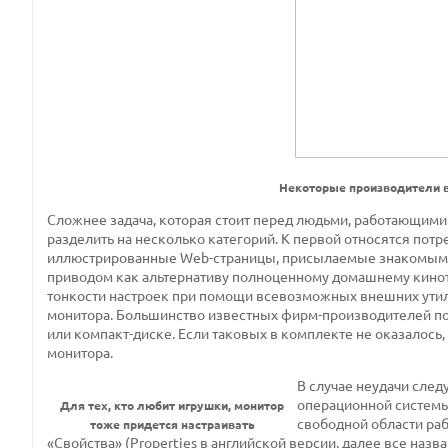
Некоторые производители в
Сложнее задача, которая стоит перед людьми, работающими
разделить на несколько категорий. К первой относятся пот
иллюстрированные Web-страницы, присылаемые знакомыми
приводом как альтернативу полноценному домашнему киноте
тонкости настроек при помощи всевозможных внешних утили
монитора. Большинство известных фирм-производителей по
или компакт-диске. Если таковых в комплекте не оказалось
монитора.
В случае неудачи след
операционной системы
Для тех, кто любит игрушки, монитор
свободной области ра
тоже придется настраивать
«Свойства» (Properties в английской версии, далее все назва