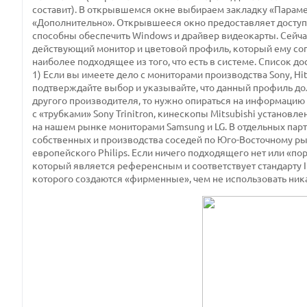
составит). В открывшемся окне выбираем закладку «Парам
«Дополнительно». Открывшееся окно предоставляет доступ
способны обеспечить Windows и драйвер видеокарты. Сейчас
действующий монитор и цветовой профиль, который ему соп
наиболее подходящее из того, что есть в системе. Список до
1) Если вы имеете дело с мониторами производства Sony, Hi
подтверждайте выбор и указывайте, что данный профиль до
другого производителя, то нужно опираться на информацию
с «трубками» Sony Trinitron, кинескопы Mitsubishi установ
на нашем рынке мониторами Samsung и LG. В отдельных пар
собственных и производства соседей по Юго-Восточному р
европейского Philips. Если ничего подходящего нет или «пор
который является референсным и соответствует стандарту IE
которого создаются «фирменные», чем не использовать ник