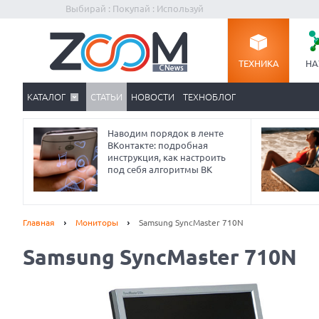
Выбирай : Покупай : Используй
ТЕХНИКА
НА
КАТАЛОГ
СТАТЬИ
НОВОСТИ
ТЕХНОБЛОГ
Наводим порядок в ленте
ВКонтакте: подробная
инструкция, как настроить
под себя алгоритмы ВК
Главная
Мониторы
Samsung SyncMaster 710N
Samsung SyncMaster 710N