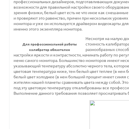
профессиональных дизайнеров, подготавливающих докумен
возможности для правильной настройки своего оборудовани
зрения физики, белый цвет есть не что иное как смешанны
и проверяют это равенство, причем при нескольких уровня
монитора и уже он используется драйвером видеокарты дл
именно этого экземпляра монитора.
Несмотря на малую до
стоимость калибратора
Для профессиональной работы
разнообразных способ
калибратор обязателен
настройки яркости и контрастности, начинать работу по ре
меню самого монитора. Большинство мониторов имеют неско
указывающий температуру абсолютно черного тела, которое 
цветовая температура ниже, тем белый цвет теплее (в нем 
белый цвет холоднее (в нем больший процент имеет синяя 
жителям нашей планеты сравнивать цвета между собой. Это
под эту цветовую температуру откалиброваны все професс
Выполнение данного требования позволяет просматривать 