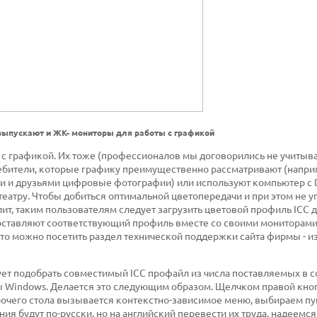
ыпускают и ЖК- мониторы для работы с графикой
 с графикой. Их тоже (профессионалов мы договорились не учитыва
ребители, которые графику преимущественно рассматривают (напри
 и друзьями цифровые фотографии) или используют компьютер с 
атру. Чтобы добиться оптимальной цветопередачи и при этом не уг
т, таким пользователям следует загрузить цветовой профиль ICC д
ставляют соответствующий профиль вместе со своими мониторами 
, то можно посетить раздел технической поддержки сайта фирмы - и
ует подобрать совместимый ICC профайл из числа поставляемых в с
 Windows. Делается это следующим образом. Щелчком правой кн
бочего стола вызывается контекстно-зависимое меню, выбираем пу
ния будут по-русски, но на английский перевести их труда, надеемся