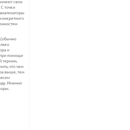
 имеют свои
 С точки
оанализаторы
 конкретного
бенностям
 (обычно
олько
ора и
ы при помощи
й термин,
ить, что чем
ра выше, тем
 всем
оду. Именно
зоры.