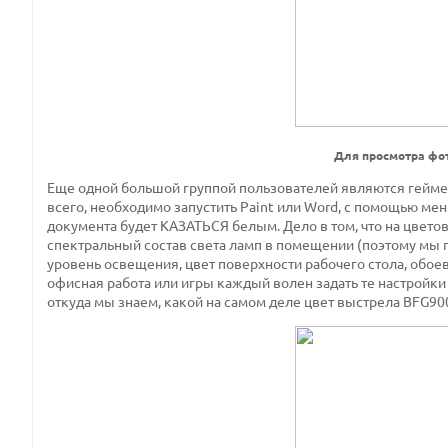
Для просмотра фо
Еще одной большой группой пользователей являются гейм
всего, необходимо запустить Paint или Word, с помощью ме
документа будет КАЗАТЬСЯ белым. Дело в том, что на цвет
спектральный состав света ламп в помещении (поэтому мы п
уровень освещения, цвет поверхности рабочего стола, обоев 
офисная работа или игры каждый волен задать те настройк
откуда мы знаем, какой на самом деле цвет выстрела BFG9