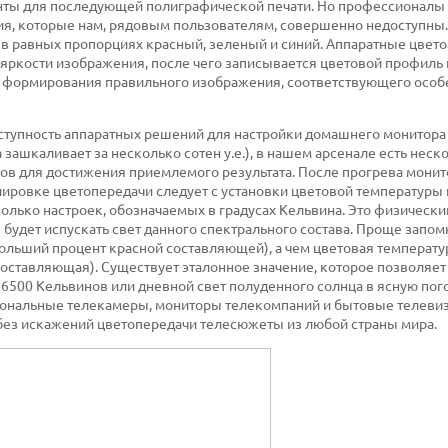
ты для последующей полиграфической печати. Но профессионалы
я, которые нам, рядовым пользователям, совершенно недоступны.
е в равных пропорциях красный, зеленый и синий. Аппаратные цвет
х яркости изображения, после чего записывается цветовой профиль
я формирования правильного изображения, соответствующего осо
ступность аппаратных решений для настройки домашнего монитора
 зашкаливает за несколько сотен у.е.), в нашем арсенале есть неск
ов для достижения приемлемого результата. После прогрева монит
гулировке цветопередачи следует с установки цветовой температур
лько настроек, обозначаемых в градусах Кельвина. Это физически
будет испускать свет данного спектрального состава. Проще запомн
больший процент красной составляющей), а чем цветовая температу
составляющая). Существует эталонное значение, которое позволяет
 6500 Кельвинов или дневной свет полуденного солнца в ясную пог
иональные телекамеры, мониторы телекомпаний и бытовые телеви
без искажений цветопередачи телесюжеты из любой страны мира.