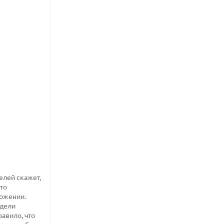
елей скажет,
то
ложении.
одели
авило, что