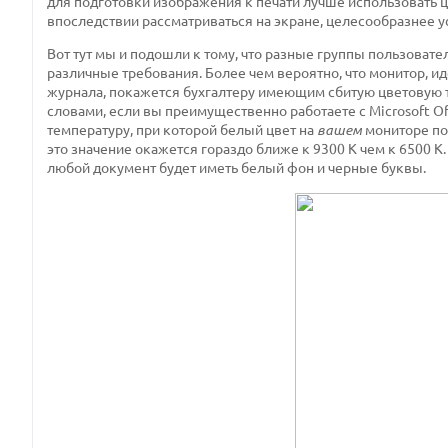
для подготовки изображения к печати лучше использовать ц
впоследствии рассматриваться на экране, целесообразнее у
Вот тут мы и подошли к тому, что разные группы пользовате
различные требования. Более чем вероятно, что монитор, 
журнала, покажется бухгалтеру имеющим сбитую цветовую т
словами, если вы преимущественно работаете с Microsoft Of
температуру, при которой белый цвет на
вашем
мониторе п
это значение окажется гораздо ближе к 9300 К чем к 6500 К
любой документ будет иметь белый фон и черные буквы.