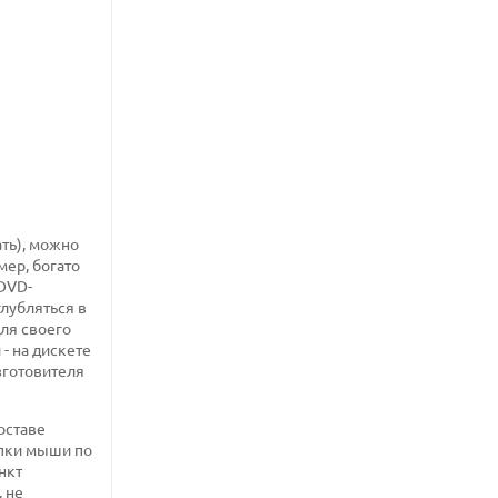
ть), можно
мер, богато
DVD-
лубляться в
ля своего
- на дискете
зготовителя
оставе
опки мыши по
нкт
, не