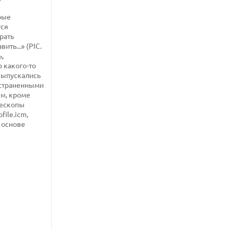
рые
тся
рать
ть...» (PIC.
ь,
 какого-то
выпускались
ространенными
ем, кроме
нескопы
file.icm,
 основе