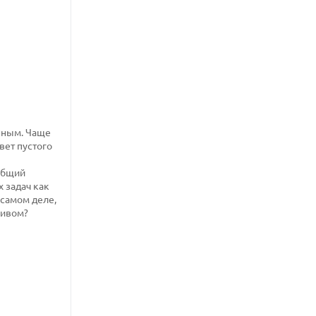
нным. Чаще
вет пустого
 общий
х задач как
 самом деле,
ливом?