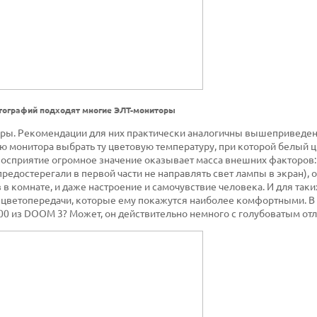
тографий подходят многие ЭЛТ-мониторы
еры. Рекомендации для них практически аналогичны вышеприведе
ню монитора выбрать ту цветовую температуру, при которой белый ц
овосприятие огромное значение оказывает масса внешних факторов:
редостерегали в первой части не направлять свет лампы в экран),
в комнате, и даже настроение и самочувствие человека. И для таки
и цветопередачи, которые ему покажутся наиболее комфортными. В
000 из DOOM 3? Может, он действительно немного с голубоватым от