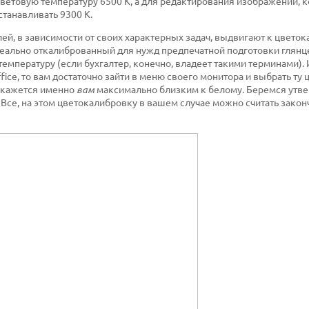
ветовую температуру 6500 К, а для редактирования изображений, 
станавливать 9300 К.
лей, в зависимости от своих характерных задач, выдвигают к цвето
идеально откалиброванный для нужд предпечатной подготовки глянц
емпературу (если бухгалтер, конечно, владеет такими терминами).
fice, то вам достаточно зайти в меню своего монитора и выбрать ту
окажется именно
вам
максимально близким к белому. Беремся утве
. Все, на этом цветокалибровку в вашем случае можно считать закон