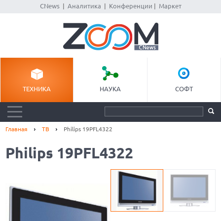
CNews
|
Аналитика
|
Конференции
|
Маркет
ТЕХНИКА
НАУКА
СОФТ
Главная
ТВ
Philips 19PFL4322
Philips 19PFL4322