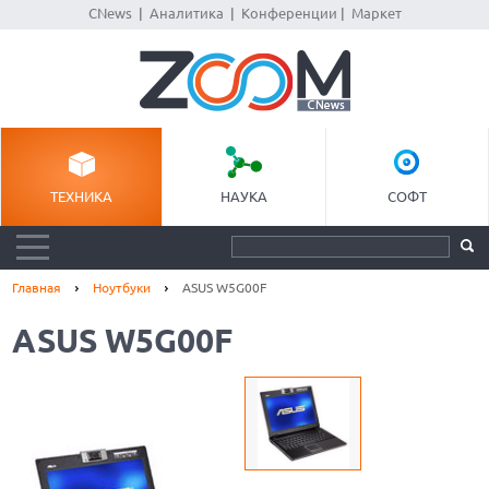
CNews
|
Аналитика
|
Конференции
|
Маркет
ТЕХНИКА
НАУКА
СОФТ
Главная
Ноутбуки
ASUS W5G00F
ASUS W5G00F