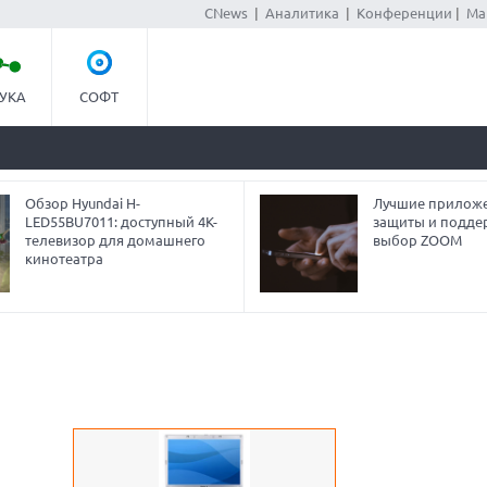
CNews
|
Аналитика
|
Конференции
|
Ма
УКА
СОФТ
Обзор Hyundai H-
Лучшие приложе
LED55BU7011: доступный 4K-
защиты и подде
телевизор для домашнего
выбор ZOOM
кинотеатра