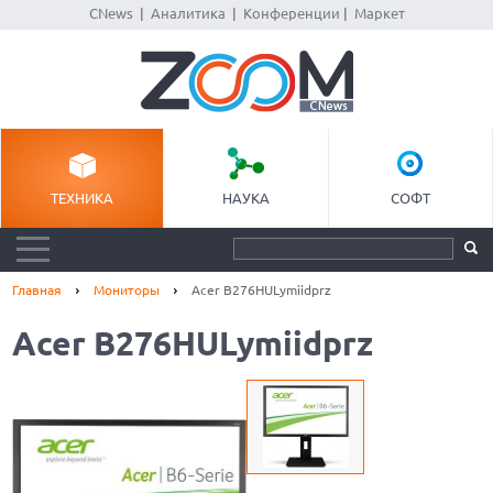
CNews
|
Аналитика
|
Конференции
|
Маркет
ТЕХНИКА
НАУКА
СОФТ
Главная
Мониторы
Acer B276HULymiidprz
Acer B276HULymiidprz