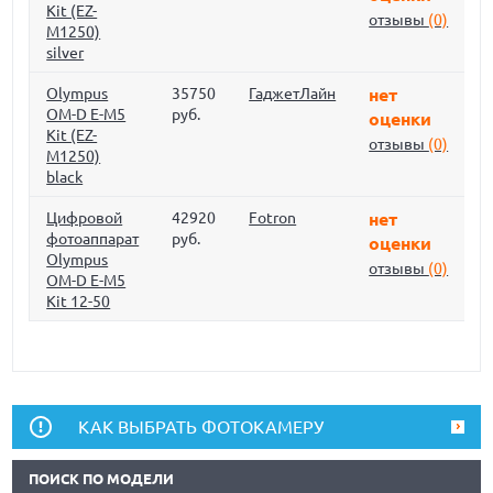
Kit (EZ-
отзывы
(0)
M1250)
silver
Olympus
35750
ГаджетЛайн
нет
OM-D E-M5
руб.
оценки
Kit (EZ-
отзывы
(0)
M1250)
black
Цифровой
42920
Fotron
нет
фотоаппарат
руб.
оценки
Olympus
отзывы
(0)
OM-D E-M5
Kit 12-50
КАК ВЫБРАТЬ ФОТОКАМЕРУ
ПОИСК ПО МОДЕЛИ