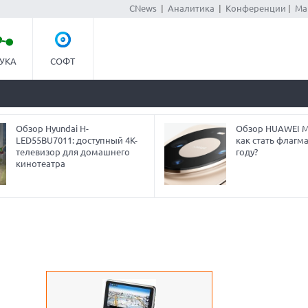
CNews
|
Аналитика
|
Конференции
|
Ма
УКА
СОФТ
Обзор Hyundai H-
Обзор HUAWEI Ma
LED55BU7011: доступный 4K-
как стать флагм
телевизор для домашнего
году?
кинотеатра