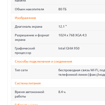
памяти
Объем накопителя
80 ГБ
Изображение
Диагональ экрана
12.1 "
Разрешение и формат
1024 x 768 XGA 4:3
экрана
Графический
Intel GMA 950
процессор
Способы подключения и соединения
Тип сети
беспроводная связь Wi-Fi, п
телефонной линии (факс/мод
Система питания
Время автономной
8.4 ч.
работы