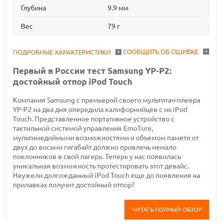
Глубина
9.9 мм
Вес
79 г
СООБЩИТЬ ОБ ОШИБКЕ
ПОДРОБНЫЕ ХАРАКТЕРИСТИКИ
Первый в России тест Samsung YP-P2:
достойный отпор iPod Touch
Компания Samsung с премьерой своего мультитач-плеера
YP-P2 на два дня опередила калифорнийцев с их iPod
Touch. Представленное портативное устройство с
тактильной системой управления EmoTure,
мультимедийными возможностями и объемом памяти от
двух до восьми гигабайт должно привлечь немало
поклонников в свой лагерь. Теперь у нас появилась
уникальная возможность протестировать этот девайс.
Неужели долгожданный iPod Touch еще до появления на
прилавках получит достойный отпор?
ЧИТАТЬ ПОЛНЫЙ ОБЗОР