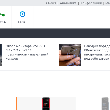
CNews
|
Аналитика
|
Конференции
|
Ма
УКА
СОФТ
Обзор монитора MSI PRO
Наводим порядо
MAX 271PHW E14:
ВКонтакте: под
практичность и визуальный
инструкция, как
комфорт
под себя алгори