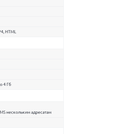
P4, HTML
о 4 Гб
SMS нескольким адресатам