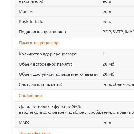
накопителя:
есть
Модем:
есть
Push-To-Talk:
есть
Поддержка протоколов:
POP/SMTP, IMA
Память и процессор
Количество ядер процессора:
1
Объем встроенной памяти:
20 Мб
Объем доступной пользователю памяти:
20 Мб
Слот для карт памяти:
есть, объемом д
Сообщения
Дополнительные функции SMS:
ввод текста со словарем, шаблоны сообщений, отправка 
MMS:
есть
Другие функции