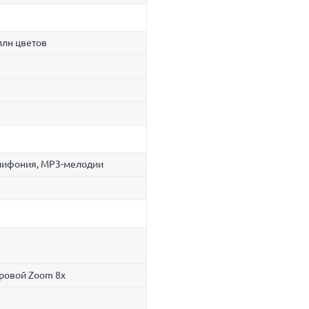
млн цветов
лифония, MP3-мелодии
ровой Zoom 8x