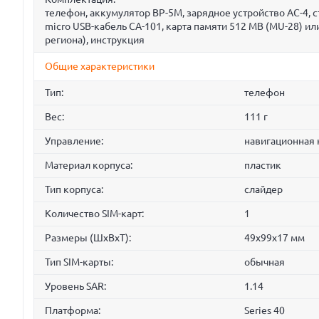
телефон, аккумулятор BP-5M, зарядное устройство AC-4, с
micro USB-кабель CA-101, карта памяти 512 MB (MU-28) или
региона), инструкция
Общие характеристики
Тип:
телефон
Вес:
111 г
Управление:
навигационная
Материал корпуса:
пластик
Тип корпуса:
слайдер
Количество SIM-карт:
1
Размеры (ШxВxТ):
49x99x17 мм
Тип SIM-карты:
обычная
Уровень SAR:
1.14
Платформа:
Series 40