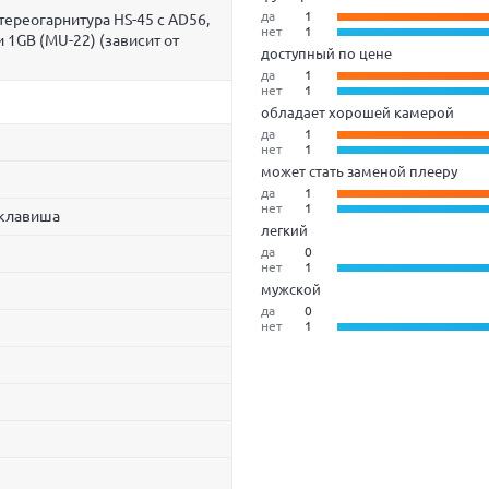
да
1
тереогарнитура HS-45 с AD56,
нет
1
 1GB (MU-22) (зависит от
доступный по цене
да
1
нет
1
обладает хорошей камерой
да
1
нет
1
может стать заменой плееру
да
1
нет
1
 клавиша
легкий
да
0
нет
1
мужской
да
0
нет
1