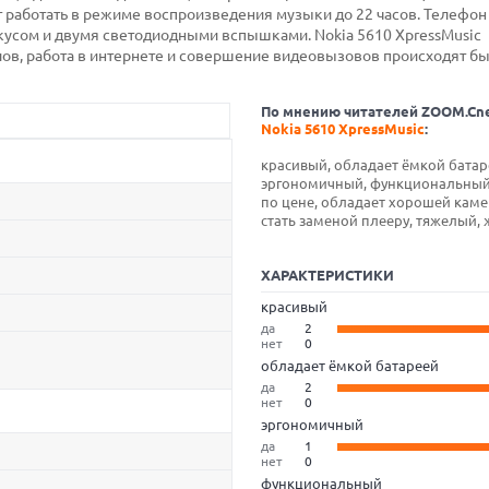
т работать в режиме воспроизведения музыки до 22 часов. Телефо
кусом и двумя светодиодными вспышками. Nokia 5610 XpressMusic
лов, работа в интернете и совершение видеовызовов происходят бы
По мнению читателей ZOOM.Cn
Nokia 5610 XpressMusic
:
красивый, обладает ёмкой батар
эргономичный, функциональный
по цене, обладает хорошей кам
стать заменой плееру, тяжелый, 
ХАРАКТЕРИСТИКИ
красивый
да
2
нет
0
обладает ёмкой батареей
да
2
нет
0
эргономичный
да
1
нет
0
функциональный