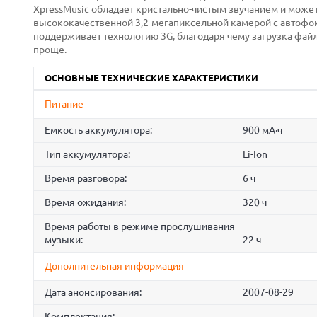
XpressMusic обладает кристально-чистым звучанием и може
высококачественной 3,2-мегапиксельной камерой с автофо
поддерживает технологию 3G, благодаря чему загрузка фай
проще.
ОСНОВНЫЕ ТЕХНИЧЕСКИЕ ХАРАКТЕРИСТИКИ
Питание
Емкость аккумулятора:
900 мА·ч
Тип аккумулятора:
Li-Ion
Время разговора:
6 ч
Время ожидания:
320 ч
Время работы в режиме прослушивания
музыки:
22 ч
Дополнительная информация
Дата анонсирования:
2007-08-29
Комплектация: