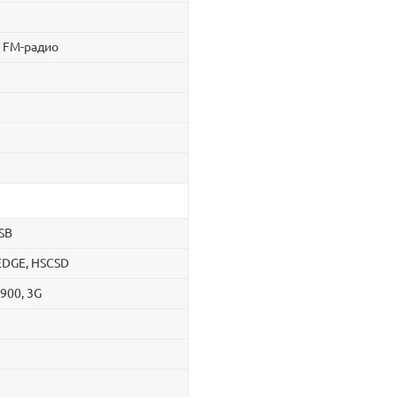
 FM-радио
USB
 EDGE, HSCSD
900, 3G