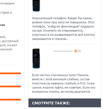
н оснащен
стрее и
Нормальный телефон. Какую бы хрень
всякие лохи про него не говороили. Этот
ews
телефон, "мэйд ин финляндия" подарил
сестре. И ничего не отваливается,
пластмасса не разваливается, всё плотно
еей,
закрывается и глюков...
, доступный
ерой, может
женский.
0
/10
Если честно-глюченное тело! Панель
вместе с этой кнопкой-слабые, состав
пластмассы наверно слабый, и П.О. тоже
самое, короче туфта, не советую. Если его
конкретно гонять, за месяц ушатается.
СМОТРИТЕ ТАКЖЕ: