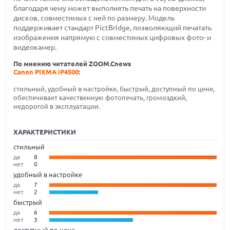
благодаря чему может выполнять печать на поверхности
дисков, совместимых с ней по размеру. Модель
поддерживает стандарт PictBridge, позволяющий печатать
изображения напрямую с совместимых цифровых фото- и
видеокамер.
По мнению читателей ZOOM.Cnews
Canon PIXMA iP4500
:
стильный, удобный в настройке, быстрый, доступный по цене,
обеспечивает качественную фотопечать, громоздкий,
недорогой в эксплуатации.
ХАРАКТЕРИСТИКИ
стильный
да
8
нет
0
удобный в настройке
да
7
нет
2
быстрый
да
6
нет
3