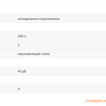
холодильник-морозильник
500 л
2
нержавеющая сталь
45 дБ
A
СООБЩИТЬ О