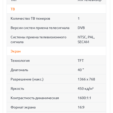
ТВ
Количество ТВ тюнеров
1
Версии систем приема телесигнала
DVB
Системы приема телевизионного
NTSC, PAL,
сигнала
SECAM
Экран
Технология
TFT
Диагональ
40 "
Разрешение (макс.)
1366 x 768
Яркость
450 кд/м²
Контрастность динамическая
1600:1:1
Формат экрана
16:9