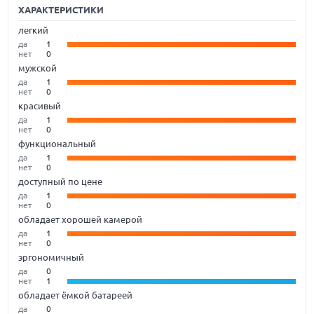
ХАРАКТЕРИСТИКИ
легкий
да
1
нет
0
мужской
да
1
нет
0
красивый
да
1
нет
0
функциональный
да
1
нет
0
доступный по цене
да
1
нет
0
обладает хорошей камерой
да
1
нет
0
эргономичный
да
0
нет
1
обладает ёмкой батареей
да
0