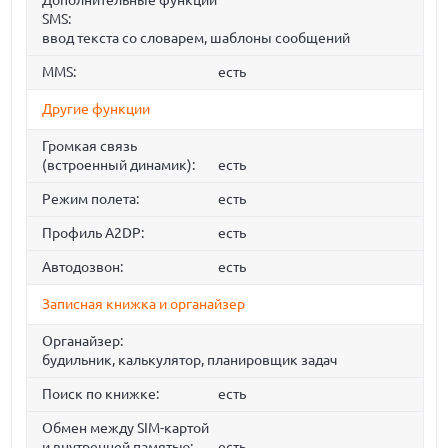
Дополнительные функции
SMS:
ввод текста со словарем, шаблоны сообщений
MMS:
есть
Другие функции
Громкая связь
(встроенный динамик):
есть
Режим полета:
есть
Профиль A2DP:
есть
Автодозвон:
есть
Записная книжка и органайзер
Органайзер:
будильник, калькулятор, планировщик задач
Поиск по книжке:
есть
Обмен между SIM-картой
и внутренней памятью:
есть