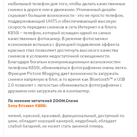
мобильный телефон для того, чтобы делать качественные
снимки в дороге или в движении. Утонченный дизайн
скрывает большие возможности - это не просто телефон,
поддерживающий UMTS и обеспечивающий высокую
скорость передачи снимков в сеть Интернет и в блоги.
К850i – телефон, который оснащен одной из самых
качественных фотокамер. В режиме фотосъемки
ксеноновая вспышка с функцией подавления эффекта
красных глаз позволяет достигнуть высокого качества
снимков в условиях недостаточной освещенности.
Благодаря богатым коммуникационным возможностям
телефона K850i, обмениваться фотографиями очень легко.
Функция Picture Blogging дает возможность загружать
снимки напрямую в блог, в то время как Bluetooth™ и USB
2.0 позволят с легкостью обмениваться фотографиями с
друзьями или загружать их в компьютер.
По мнению читателей ZOOM.Cnews
Sony Ericsson K850i
:
легкий, мужской, красивый, функциональный, доступный по
цене, обладает хорошей камерой, неудобный, обладает
слабой батареей, не может стать заменой плееру.