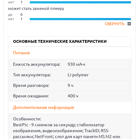
нет
1
может стать заменой плееру
да
0
нет
1
СВЕРНУТЬ
ОСНОВНЫЕ ТЕХНИЧЕСКИЕ ХАРАКТЕРИСТИКИ
Питание
Емкость аккумулятора:
930 мА·ч
Тип аккумулятора:
Li-polymer
Время разговора:
9 ч
Время ожидания:
400 ч
Дополнительная информация
Особенности:
BestPic - 9 снимков за секунду; стабилизатор
изображения, видеоизображения; TrackID; RSS-
рассылки; NetFront; слот для карт памяти MS M2 или