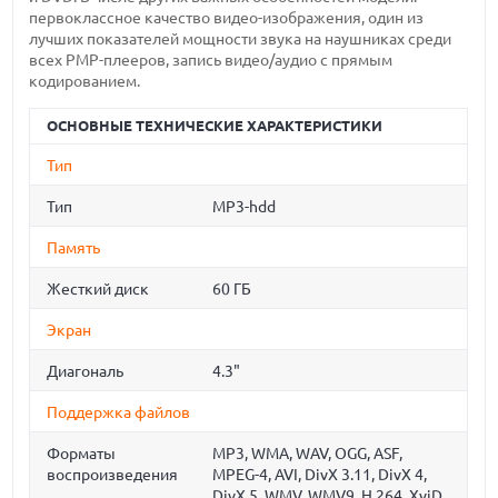
первоклассное качество видео-изображения, один из
лучших показателей мощности звука на наушниках среди
всех PMP-плееров, запись видео/аудио с прямым
кодированием.
ОСНОВНЫЕ ТЕХНИЧЕСКИЕ ХАРАКТЕРИСТИКИ
Тип
Тип
MP3-hdd
Память
Жесткий диск
60 ГБ
Экран
Диагональ
4.3"
Поддержка файлов
Форматы
MP3, WMA, WAV, OGG, ASF,
воспроизведения
MPEG-4, AVI, DivX 3.11, DivX 4,
DivX 5, WMV, WMV9, H.264, XviD,