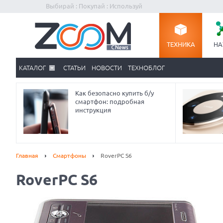
Выбирай : Покупай : Используй
ТЕХНИКА
НА
КАТАЛОГ
СТАТЬИ
НОВОСТИ
ТЕХНОБЛОГ
Как безопасно купить б/у
смартфон: подробная
инструкция
Главная
Смартфоны
RoverPC S6
RoverPC S6