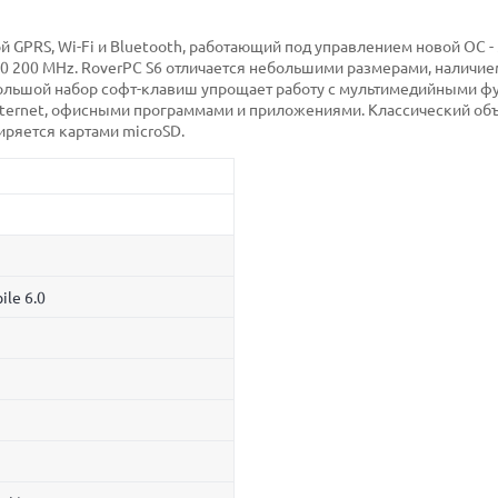
 GPRS, Wi-Fi и Bluetooth, работающий под управлением новой ОС - 
750 200 MHz. RoverPC S6 отличается небольшими размерами, наличие
ольшой набор софт-клавиш упрощает работу с мультимедийными фу
Internet, офисными программами и приложениями. Классический об
иряется картами microSD.
le 6.0