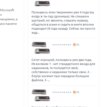
Microsoft
Пользуюсь этим творением уже 4 года (ну
м
когда ж ты гад сдохнешь). Не слишком
нкциями, а
шустрый, но звонить, слушать музыку,
ъем памяти
общаться в аське и сидеть в инете вполне
подходил (4 года назад). Сейчас же просто
жду...
0
/10
Сотег хороший, пользуюсь уже два года.
Из косяков: 1 - нет стандартного входа для
наушников, тк пользуется свой,
собственно и наушники только свои. 2 -
блутус косячит при передаче больших
файлов. 3 -...
0
/10