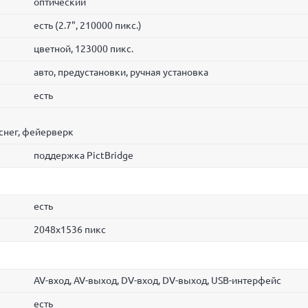
оптический
есть (2.7", 210000 пикс.)
цветной, 123000 пикс.
авто, предустановки, ручная установка
есть
 снег, фейерверк
поддержка PictBridge
есть
2048x1536 пикс
AV-вход, AV-выход, DV-вход, DV-выход, USB-интерфейс
есть