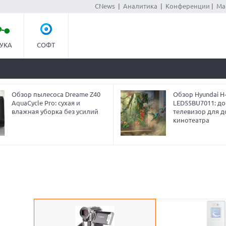
CNews
|
Аналитика
|
Конференции
|
Ма
УКА
СОФТ
Обзор пылесоса Dreame Z40
Обзор Hyundai H
AquaCycle Pro: сухая и
LED55BU7011: до
влажная уборка без усилий
телевизор для 
кинотеатра