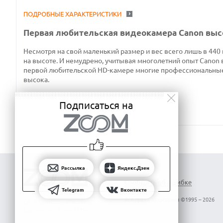
ПОДРОБНЫЕ ХАРАКТЕРИСТИКИ
Первая любительская видеокамера Canon выс
Несмотря на свой маленький размер и вес всего лишь в 440
на высоте. И немудрено, учитывая многолетний опыт Canon 
первой любительской HD-камере многие профессиональные 
высока.
Подписаться на
Рассылка
Яндекс.Дзен
Сообщить об ошибке
Telegram
Вконтакте
Все права защищены ©1995 – 2026
Об издании
Реклама
Вакансии
Контакты