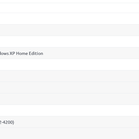
dows XP Home Edition
2-4200)