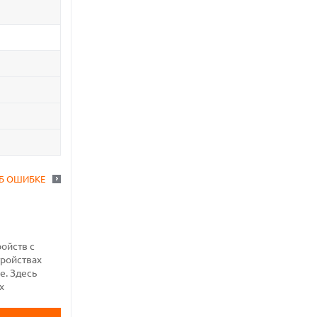
Б ОШИБКЕ
ройств с
тройствах
е. Здесь
х