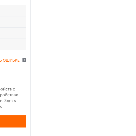
Б ОШИБКЕ
ройств с
тройствах
е. Здесь
х