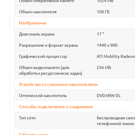
Объем оперативной памяти
1024 МБ
Объем накопителя
100 ГБ
Изображение
Диагональ экрана
17 "
Разрешение и формат экрана
1440 x 900
Графический процессор
ATI Mobility Radeo
Объем видеопамяти (для
256 МБ
обработки ресурсоемких задач)
Устройства со сменными накопителями
Оптический накопитель
DVD±RW DL
Способы подключения и соединения
Тип сети
беспроводная связ
телефонной линии 
Габариты и вес