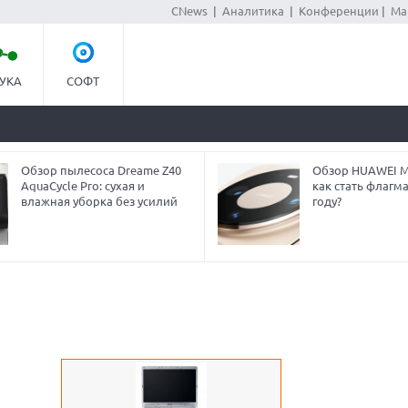
CNews
|
Аналитика
|
Конференции
|
Ма
УКА
СОФТ
Обзор пылесоса Dreame Z40
Обзор HUAWEI Ma
AquaCycle Pro: сухая и
как стать флагм
влажная уборка без усилий
году?