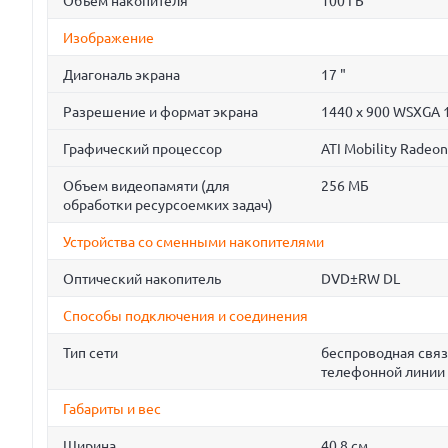
Объем накопителя
100 ГБ
Изображение
Диагональ экрана
17 "
Разрешение и формат экрана
1440 x 900 WSXGA 
Графический процессор
ATI Mobility Radeo
Объем видеопамяти (для
256 МБ
обработки ресурсоемких задач)
Устройства со сменными накопителями
Оптический накопитель
DVD±RW DL
Способы подключения и соединения
Тип сети
беспроводная связ
телефонной линии 
Габариты и вес
Ширина
40.8 см