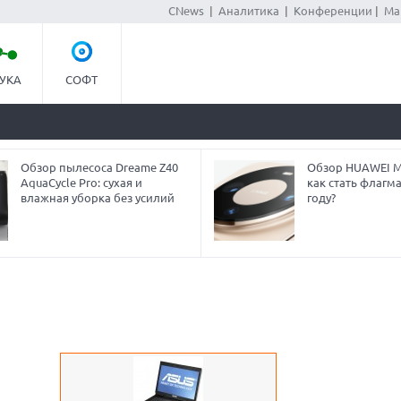
CNews
|
Аналитика
|
Конференции
|
Ма
УКА
СОФТ
Обзор пылесоса Dreame Z40
Обзор HUAWEI Ma
AquaCycle Pro: сухая и
как стать флагм
влажная уборка без усилий
году?